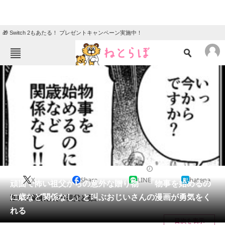
🎁 Switch 2もあたる！ プレゼントキャンペーン実施中！
ねとらぼメニュー
TOP
ニュース
エンタメ
クイズ
グルメ
地域
住まい
教育・育児
動物
リサーチ
2021/11/21 20:02（公開）
X
Share
LINE
hatena
会員記事
頑固で怖い祖父からの意外な贈り物 「物事を始めるの
に歳など関係なし」と叫ぶおじいさんの漫画が勇気をく
互いに刺激し合う祖父と孫。
メディア
れる
目次を表示
注目記事を集めた総合ページ