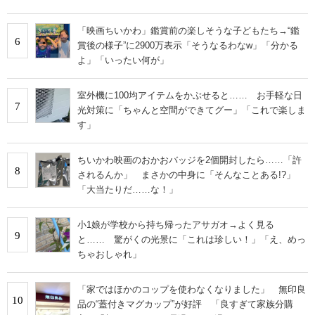
「映画ちいかわ」鑑賞前の楽しそうな子どもたち→“鑑
6
賞後の様子”に2900万表示「そうなるわなw」「分かる
よ」「いったい何が」
室外機に100均アイテムをかぶせると…… お手軽な日
7
光対策に「ちゃんと空間ができてグー」「これで楽しま
す」
ちいかわ映画のおかおバッジを2個開封したら……「許
8
されるんか」 まさかの中身に「そんなことある!?」
「大当たりだ……な！」
小1娘が学校から持ち帰ったアサガオ→よく見る
9
と…… 驚がくの光景に「これは珍しい！」「え、めっ
ちゃおしゃれ」
「家ではほかのコップを使わなくなりました」 無印良
10
品の“蓋付きマグカップ”が好評 「良すぎて家族分購