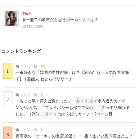
実施中
唯一無二の歌声だと思うボーカリストは？
回答数：8094
コメントランキング
コメント数：
21
1
一番好きな「韓国の男性俳優」は？【2026年版・人気投票実施
中】 | 芸能人 ねとらぼリサーチ
コメント数：
7
2
「もっと早く買えば良かった」 カインズの“車内遮光カーテ
ン”が大人気 「プライバシーも保てて安心」「ぐっすり眠れま
した」（2/2） | ライフ ねとらぼリサーチ：2ページ目
コメント数：
7
3
兵庫県の「ケーキ」の名店10選！ 一番うまいと思う店はどこ？