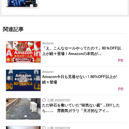
関連記事
Amazon
「え、こんなセールやってたの？」80％OFF以
上が続々登場！Amazonの本気が...
PR
Amazon
Amazon今日も見逃せない！80%OFF以上が
続々登場
PR
公開 2026/07/25
ただ砕石を敷いていた“味気ない庭”→DIYした
ら…… 雰囲気ガラリ「天才的なアイ...
公開 2026/07/28