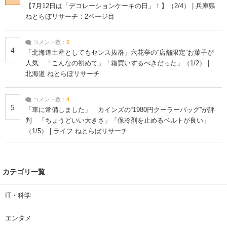
【7月12日は「デコレーションケーキの日」！】（2/4） | 兵庫県
ねとらぼリサーチ：2ページ目
コメント数：
5
4
「北海道土産としてもセンス抜群」六花亭の“店舗限定”お菓子が
人気 「こんなの初めて」「箱買いするべきだった」（1/2） |
北海道 ねとらぼリサーチ
コメント数：
4
5
「車に常備しました」 カインズの“1980円クーラーバッグ”が評
判 「ちょうどいい大きさ」「保冷剤を止めるベルトが良い」
（1/5） | ライフ ねとらぼリサーチ
カテゴリ一覧
IT・科学
エンタメ