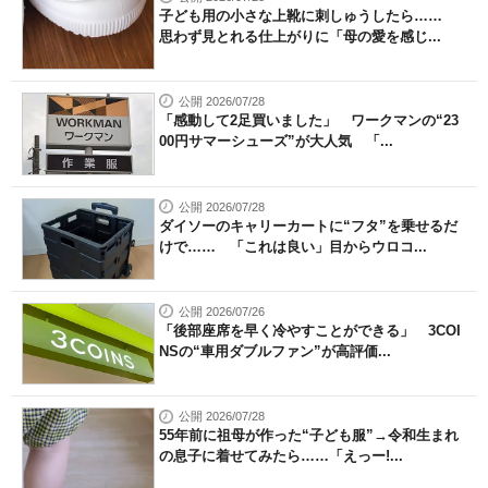
子ども用の小さな上靴に刺しゅうしたら……
思わず見とれる仕上がりに「母の愛を感じ...
公開 2026/07/28
「感動して2足買いました」 ワークマンの“23
00円サマーシューズ”が大人気 「...
公開 2026/07/28
ダイソーのキャリーカートに“フタ”を乗せるだ
けで…… 「これは良い」目からウロコ...
公開 2026/07/26
「後部座席を早く冷やすことができる」 3COI
NSの“車用ダブルファン”が高評価...
公開 2026/07/28
55年前に祖母が作った“子ども服”→令和生まれ
の息子に着せてみたら……「えっー!...