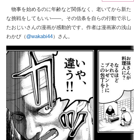
物事を始めるのに年齢など関係なく、老いてから新た
ITの今と未来を見通す
な挑戦をしてもいい――。その信条を自らの行動で示し
スマホと通信の最新トレンド
たおじいさんの漫画が感動的です。作者は漫画家の浅山
わかび（
@wakabi44
）さん。
進化するPCとデバイスの未来
好きが集まる 比べて選べる
ビジネスと働き方のヒント
AI活用のいまが分かる
企業ITのトレンドを詳説
経営リーダーのコミュニティ
マーケ×ITの今がよく分かる
ITエンジニア向け専門サイト