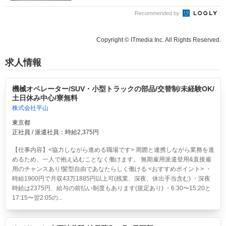
Recommended by
Copyright © ITmedia Inc. All Rights Reserved.
求人情報
機械オペレーター/SUV・小型トラックの部品/交替制/未経験OK/
土日休み中心/寮無料
株式会社平山
東京都
正社員 / 派遣社員：時給2,375円
【仕事内容】<協力しながら進める職場です> 周囲と連携しながら業務を進
めるため、一人で抱え込むことなく働けます。 無期雇用派遣登用&直接雇
用のチャンスあり!髪型自由であなたらしく働ける <おすすめポイント> ・
時給1900円で月収43万1885円以上可(残業、深夜、休出手当含む) ・深夜
時給は2375円、給与の前払い制度もあります(規定あり) ・6:30〜15:20と
17:15〜翌2:05の...