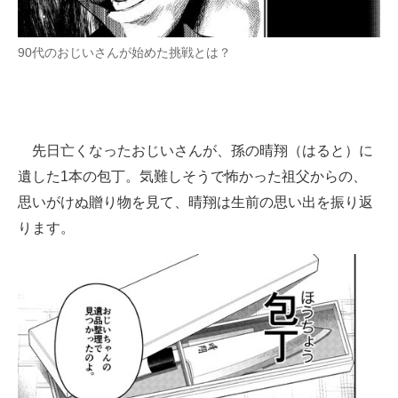
企業向けIT製品の総合サイト
90代のおじいさんが始めた挑戦とは？
IT製品の技術・比較・事例
製造業のIT導入・活用を支援
モノづくり技術者専門サイト
先日亡くなったおじいさんが、孫の晴翔（はると）に
エレクトロニクス専門サイト
遺した1本の包丁。気難しそうで怖かった祖父からの、
思いがけぬ贈り物を見て、晴翔は生前の思い出を振り返
電子設計の基本と応用
ります。
エネルギーの専門メディア
建設×テクノロジーの最前線
ちょっと気になるネットの話題