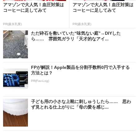
アマゾンで大人気！血圧対策は
アマゾンで大人気！血圧対策は
コーヒーに足してみて
コーヒーに足してみて
PR(森永乳業)
PR(森永乳業)
ただ砕石を敷いていた“味気ない庭”→DIYした
ら…… 雰囲気ガラリ「天才的なアイ...
FPが解説！Apple製品を分割手数料0円で入手する
方法とは？
PR(Fav-Log)
子ども用の小さな上靴に刺しゅうしたら…… 思わ
ず見とれる仕上がりに「母の愛を感じ...