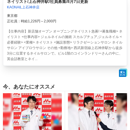
ネイリスト/上石神井駅/社員募集/8月7日更新
KAONAIL上石神井店
東京都
正社員：時給1,226円～2,000円
【仕事内容】新店舗オープン オープニングネイリスト急募! <募集職種> ネ
イリスト <仕事内容> ジェルネイルの施術 スカルプチュア,ジェルネイル <
必要経験> <業種> ネイリスト <施設形態> リラクゼーションサロン ネイル
サロン アイブロウサロン その他 <勤務地> 西武新宿線上石神井駅から徒歩
3分に位置するネイルサロンで。ビル1階のコインランドリーさんの中に、
英会話教室とネイ...
今、あなたにオススメ