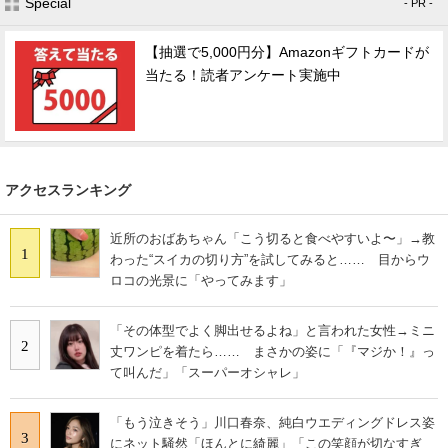
Special
- PR -
【抽選で5,000円分】Amazonギフトカードが
当たる！読者アンケート実施中
アクセスランキング
近所のおばあちゃん「こう切ると食べやすいよ〜」→教
1
わった“スイカの切り方”を試してみると…… 目からウ
ロコの光景に「やってみます」
「その体型でよく脚出せるよね」と言われた女性→ミニ
2
丈ワンピを着たら…… まさかの姿に「『マジか！』っ
て叫んだ」「スーパーオシャレ」
「もう泣きそう」川口春奈、純白ウエディングドレス姿
3
にネット騒然「ほんとに綺麗」「この笑顔が切なすぎ