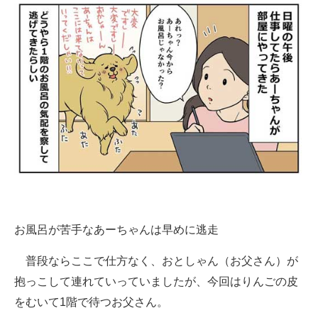
企業向けIT製品の総合サイト
IT製品の技術・比較・事例
製造業のIT導入・活用を支援
モノづくり技術者専門サイト
エレクトロニクス専門サイト
電子設計の基本と応用
エネルギーの専門メディア
お風呂が苦手なあーちゃんは早めに逃走
建設×テクノロジーの最前線
普段ならここで仕方なく、おとしゃん（お父さん）が
ちょっと気になるネットの話題
抱っこして連れていっていましたが、今回はりんごの皮
をむいて1階で待つお父さん。