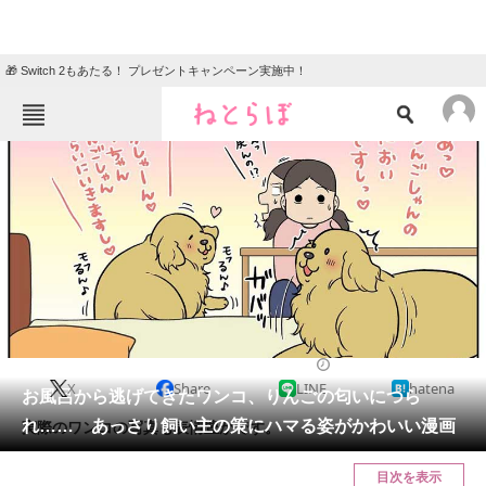
🎁 Switch 2もあたる！ プレゼントキャンペーン実施中！
ねとらぼメニュー
TOP
ニュース
エンタメ
クイズ
グルメ
地域
住まい
教育・育児
動物
リサーチ
2021/12/15 22:00（公開）
X
Share
LINE
hatena
会員記事
お風呂から逃げてきたワンコ、りんごの匂いにつら
れ…… あっさり飼い主の策にハマる姿がかわいい漫画
実際のワンコの写真も表情豊かです。
メディア
目次を表示
注目記事を集めた総合ページ