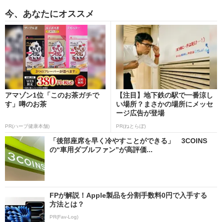
今、あなたにオススメ
アマゾン1位「このお茶ガチで
【注目】地下鉄の駅で一番涼し
す」噂のお茶
い場所？まさかの場所にメッセ
ージ広告が登場
PR(ハーブ健康本舗)
PR(ねとらぼ)
「後部座席を早く冷やすことができる」 3COINS
の“車用ダブルファン”が高評価...
FPが解説！Apple製品を分割手数料0円で入手する
方法とは？
PR(Fav-Log)