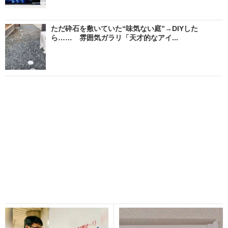
ただ砕石を敷いていた“味気ない庭”→DIYした
ら…… 雰囲気ガラリ「天才的なアイ...