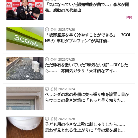
「気になっていた認知機能が菌で…」森永が開
発。感動の70代続出
PR
公開 2026/07/26
「後部座席を早く冷やすことができる」 3COI
NSの“車用ダブルファン”が高評価...
公開 2026/07/25
ただ砕石を敷いていた“味気ない庭”→DIYした
ら…… 雰囲気ガラリ「天才的なアイ...
公開 2026/07/24
ベランダの窓の外側に突っ張り棒を設置→目か
らウロコの暑さ対策に「もっと早く知りた...
公開 2026/07/28
子ども用の小さな上靴に刺しゅうしたら……
思わず見とれる仕上がりに「母の愛を感じ...