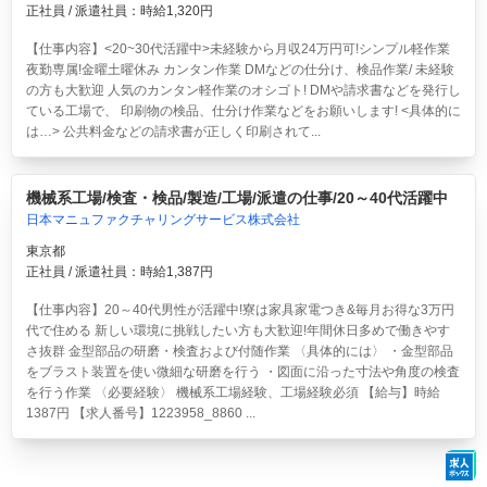
正社員 / 派遣社員：時給1,320円
【仕事内容】<20~30代活躍中>
未経験から月収24万円可!シンプル軽作業
夜勤専属!金曜土曜休み
カンタン作業 DMなどの仕分け、検品作業/ 未経験
の方も大歓迎 人気のカンタン軽作業のオシゴト! DMや請求書などを発行し
ている工場で、 印刷物の検品、仕分け作業などをお願いします! <具体的に
は…> 公共料金などの請求書が正しく印刷されて...
機械系工場/検査・検品/製造/工場/派遣の仕事/20～40代活躍中
日本マニュファクチャリングサービス株式会社
東京都
正社員 / 派遣社員：時給1,387円
【仕事内容】20～40代男性が活躍中!寮は家具家電つき&毎月お得な3万円
代で住める 新しい環境に挑戦したい方も大歓迎!年間休日多めで働きやす
さ抜群 金型部品の研磨・検査および付随作業 〈具体的には〉 ・金型部品
をブラスト装置を使い微細な研磨を行う ・図面に沿った寸法や角度の検査
を行う作業 〈必要経験〉 機械系工場経験、工場経験必須 【給与】時給
1387円 【求人番号】1223958_8860 ...