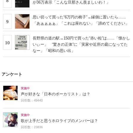
8
が36万表示「こんな旦那さん羨ましいわ！」
思い切って買った“6万円の椅子”→縁側に置いたら……
9
「あぁぁぁぁ」「これは座れない」「諦めてください」
長野県の道の駅→150円で買った“赤い粒”は……「懐かし
10
いぃー」 “驚きの正体”に「実家や近所の庭になってた
なー」「昭和の思い出」
アンケート
実施中
声が好きな「日本のボーカリスト」は？
回答数：49440
実施中
歌が上手だと思うホロライブのメンバーは？
回答数：23836