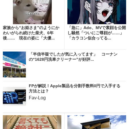
家族から“お姫さま”のようにか
「急に」Ado、MVで素顔を公開
わいがられ続けた柴犬、6年
し騒然「ついにご尊顔が……」
後…… 現在の姿に「大優...
「カラコン似合ってる...
「半信半疑でしたが気に入ってます」 コーナン
の“1628円洗車クリーナー”が好評...
FPが解説！Apple製品を分割手数料0円で入手する
方法とは？
Fav-Log