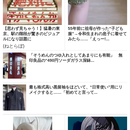
【思わず見ちゃう！】猛暑の東
55年前に祖母が作った“子ども
京、駅の階段が驚きのビジュア
服”→令和生まれの息子に着せて
ルになり話題に
みたら……「えっー!...
(ねとらぼ)
「そうめんのつゆ入れとしてあまりにも有能」 無
印良品の“490円ソーダガラス深鉢...
最も格式高い黒留袖をほどいて、“日常使い”用にリ
メイクすると……「初めてと言って...