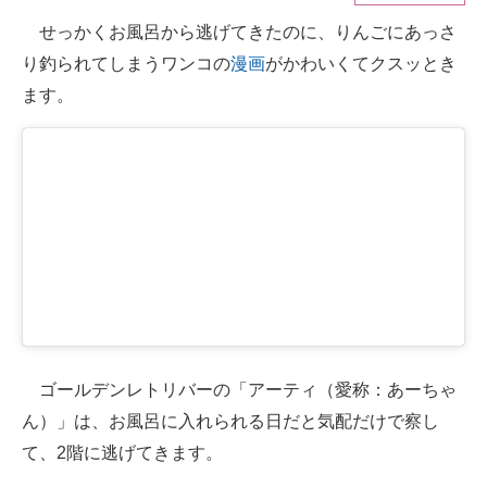
せっかくお風呂から逃げてきたのに、りんごにあっさ
ITの今と未来を見通す
り釣られてしまうワンコの
漫画
がかわいくてクスッとき
スマホと通信の最新トレンド
ます。
進化するPCとデバイスの未来
好きが集まる 比べて選べる
ビジネスと働き方のヒント
AI活用のいまが分かる
企業ITのトレンドを詳説
経営リーダーのコミュニティ
ゴールデンレトリバーの「アーティ（愛称：あーちゃ
マーケ×ITの今がよく分かる
ん）」は、お風呂に入れられる日だと気配だけで察し
て、2階に逃げてきます。
ITエンジニア向け専門サイト