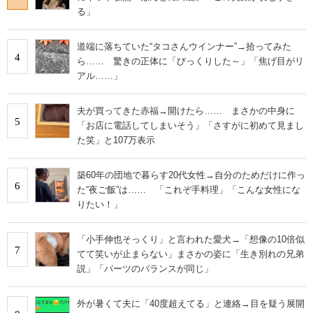
る」
道端に落ちていた“タコさんウインナー”→拾ってみた
4
ら…… 驚きの正体に「びっくりした～」「焦げ目がリ
アル……」
夫が買ってきた赤福→開けたら…… まさかの中身に
5
「お店に電話してしまいそう」「さすがに初めて見まし
た笑」と107万表示
築60年の団地で暮らす20代女性→自分のためだけに作っ
6
た“夜ご飯”は…… 「これぞ手料理」「こんな女性にな
りたい！」
「小手伸也そっくり」と言われた愛犬→「想像の10倍似
7
てて笑いが止まらない」まさかの姿に「生き別れの兄弟
説」「パーツのバランスが同じ」
外が暑くて夫に「40度超えてる」と連絡→目を疑う展開