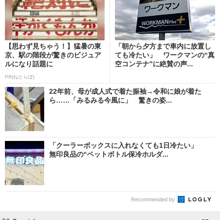
【思わず見ちゃう！】猛暑の東
「朝から夕方まで車内に放置し
京、駅の階段が驚きのビジュア
ても冷たい」 ワークマンの“真
ルになり話題に
空コンテナ”に絶賛の声...
PR(ねとらぼ)
22年前、母が成人式で着た振袖→令和に娘が着た
ら……「みるみる今風に」 驚きの姿...
「クーラーボックスに入れなくても1日冷たい」
無印良品の“ペットボトル保冷ホルダ...
Recommended by