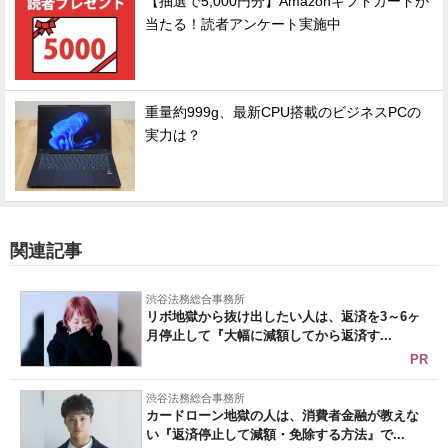
【抽選で5,000円分】Amazonギフトカードが
当たる！読者アンケート実施中
重量約999g、最新CPU搭載のビジネスPCの
実力は？
関連記事
渋谷法務総合事務所
リボ地獄から抜け出したい人は、返済を3～6ヶ
月停止して『大幅に減額してから返済す...
PR
渋谷法務総合事務所
カードローン地獄の人は、消費者金融が教えな
い『返済停止して減額・免除する方法』で...