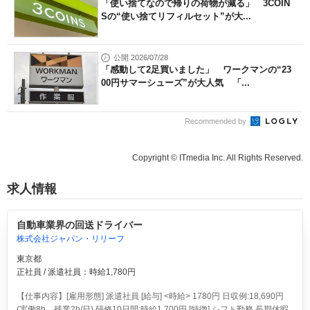
「使い捨てなので帰りの荷物が減る」 3COIN
Sの“使い捨てリフィルセット”が大...
公開 2026/07/28
「感動して2足買いました」 ワークマンの“23
00円サマーシューズ”が大人気 「...
Recommended by
Copyright © ITmedia Inc. All Rights Reserved.
求人情報
自動車業界の回送ドライバー
株式会社ジャパン・リリーフ
東京都
正社員 / 派遣社員：時給1,780円
【仕事内容】[雇用形態] 派遣社員 [給与] <時給> 1780円 日収例:18,690円
(実働8h、残業2h/日) 研修10日間:時給1,700円 [特徴] シフト勤務 長期休暇