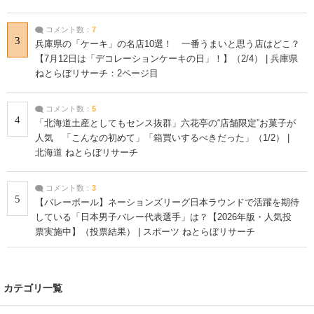
コメント数：
7
3
兵庫県の「ケーキ」の名店10選！ 一番うまいと思う店はどこ？
【7月12日は「デコレーションケーキの日」！】（2/4） | 兵庫県
ねとらぼリサーチ：2ページ目
コメント数：
5
4
「北海道土産としてもセンス抜群」六花亭の“店舗限定”お菓子が
人気 「こんなの初めて」「箱買いするべきだった」（1/2） |
北海道 ねとらぼリサーチ
コメント数：
3
5
【バレーボール】ネーションズリーグ日本ラウンドで活躍を期待
している「日本男子バレー代表選手」は？【2026年版・人気投
票実施中】（投票結果） | スポーツ ねとらぼリサーチ
カテゴリ一覧