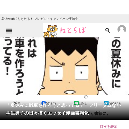
🎁 Switch 2もあたる！ プレゼントキャンペーン実施中！
ねとらぼメニュー
TOP
ニュース
エンタメ
クイズ
グルメ
地域
住まい
教育・育児
動物
リサーチ
2021/12/20 12:00（公開）
X
Share
LINE
hatena
会員記事
「夏休みに戦車を作ろうと思ってる」 フリーダムな小
学生男子の日々描くエッセイ漫画書籍化
SNSで人気を博しているひこちゃんさんの漫画が書籍に。
メディア
目次を表示
注目記事を集めた総合ページ