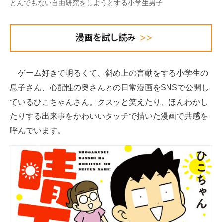
とんでもない自由研究をしようとする小学生男子
企業向けIT製品の総合サイト
IT製品の技術・比較・事例
製造業のIT導入・活用を支援
ゲーム好きで明るくて、斜め上の言動をする小学生の
モノづくり技術者専門サイト
息子さん、心配性の奥さんとの日常漫画をSNSで公開し
エレクトロニクス専門サイト
ているひこちゃんさん。クスッと笑えたり、ほんわかし
たりする出来事をかわいいタッチで描いた漫画で共感を
電子設計の基本と応用
呼んでいます。
エネルギーの専門メディア
建設×テクノロジーの最前線
ちょっと気になるネットの話題