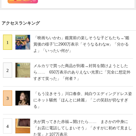
アクセスランキング
「映画ちいかわ」鑑賞前の楽しそうな子どもたち→“鑑
1
賞後の様子”に2900万表示「そうなるわなw」「分かる
よ」「いったい何が」
メルカリで買った商品が到着→封筒を開けようとした
2
ら…… 650万表示のありえない光景に「完全に想定外
すぎて笑った」「何者？」
「もう泣きそう」川口春奈、純白ウエディングドレス姿
3
にネット騒然「ほんとに綺麗」「この笑顔が切なすぎ
る」
夫が買ってきた赤福→開けたら…… まさかの中身に
4
「お店に電話してしまいそう」「さすがに初めて見まし
た笑」と107万表示