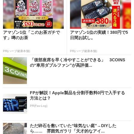
アマゾン1位「このお茶ガチで
アマゾン1位の実績！380円で5
す」噂のお茶
日間お試し。
PR(ハーブ健康本舗)
PR(ハーブ健康本舗)
「後部座席を早く冷やすことができる」 3COINS
の“車用ダブルファン”が高評価...
FPが解説！Apple製品を分割手数料0円で入手する
方法とは？
PR(Fav-Log)
ただ砕石を敷いていた“味気ない庭”→DIYした
ら…… 雰囲気ガラリ「天才的なアイ...