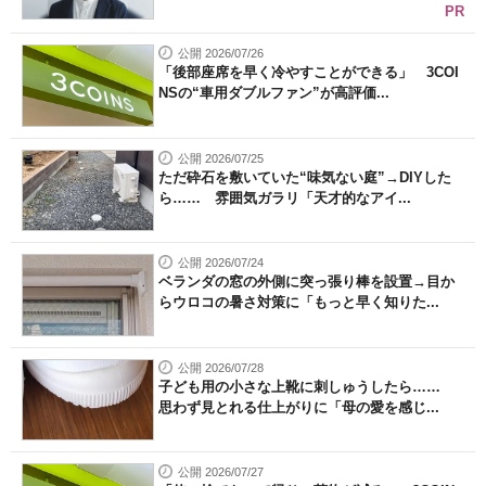
PR
公開 2026/07/26
「後部座席を早く冷やすことができる」 3COI
NSの“車用ダブルファン”が高評価...
公開 2026/07/25
ただ砕石を敷いていた“味気ない庭”→DIYした
ら…… 雰囲気ガラリ「天才的なアイ...
公開 2026/07/24
ベランダの窓の外側に突っ張り棒を設置→目か
らウロコの暑さ対策に「もっと早く知りた...
公開 2026/07/28
子ども用の小さな上靴に刺しゅうしたら……
思わず見とれる仕上がりに「母の愛を感じ...
公開 2026/07/27