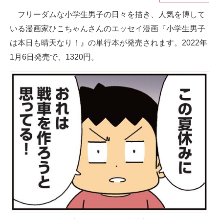
フリーダムな小学生男子の日々を描き、人気を博して
ITの今と未来を見通す
いる漫画家ひこちゃんさんのエッセイ漫画『小学生男子
スマホと通信の最新トレンド
は本日も晴天なり！』の単行本が発売されます。2022年
1月6日発売で、1320円。
進化するPCとデバイスの未来
好きが集まる 比べて選べる
ビジネスと働き方のヒント
AI活用のいまが分かる
企業ITのトレンドを詳説
経営リーダーのコミュニティ
マーケ×ITの今がよく分かる
ITエンジニア向け専門サイト