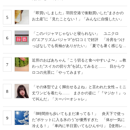
「即買いしました」羽田空港で衝動買いした“まさかの
5
お土産”に「見たことない！」「みんなに自慢したい」
「このパジャマじゃないと寝られない」 ユニクロ
6
の“エアリズムパジャマ”が口コミで好評 「冷房をつけ
っぱなしでも長袖がありがたい」「夏でも暑く感じな
い」
近所のおばあちゃん「こう切ると食べやすいよ〜」→教
7
わった“スイカの切り方”を試してみると…… 目からウ
ロコの光景に「やってみます」
「その体型でよく脚出せるよね」と言われた女性→ミニ
8
丈ワンピを着たら…… まさかの姿に「『マジか！』っ
て叫んだ」「スーパーオシャレ」
「8時間持ち歩いてもまだ凍ってる！」 炎天下で使っ
9
た“ポケットに入る氷のう”が優秀すぎた 「体が一気に
冷える！」「車内に半日置いてもひんやり」【使用レビ