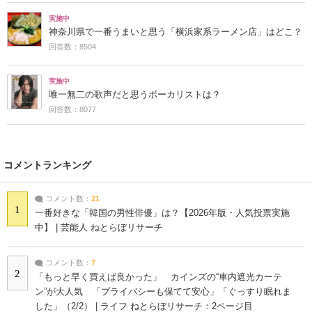
実施中
神奈川県で一番うまいと思う「横浜家系ラーメン店」はどこ？
回答数：8504
実施中
唯一無二の歌声だと思うボーカリストは？
回答数：8077
コメントランキング
コメント数：
21
1
一番好きな「韓国の男性俳優」は？【2026年版・人気投票実施
中】 | 芸能人 ねとらぼリサーチ
コメント数：
7
2
「もっと早く買えば良かった」 カインズの“車内遮光カーテ
ン”が大人気 「プライバシーも保てて安心」「ぐっすり眠れま
した」（2/2） | ライフ ねとらぼリサーチ：2ページ目