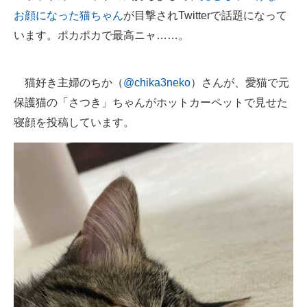
お顔になった猫ちゃん
が目撃されTwitterで話題になって
ITの今と未来を見通す
います。ポカポカで最高ニャ……。
スマホと通信の最新トレンド
猫好き主婦のちか（
@chika3neko
）さんが、愛猫で元
進化するPCとデバイスの未来
保護猫の「さつき」ちゃんがホットカーペットで見せた
好きが集まる 比べて選べる
寝顔を投稿しています。
ビジネスと働き方のヒント
AI活用のいまが分かる
企業ITのトレンドを詳説
経営リーダーのコミュニティ
マーケ×ITの今がよく分かる
ITエンジニア向け専門サイト