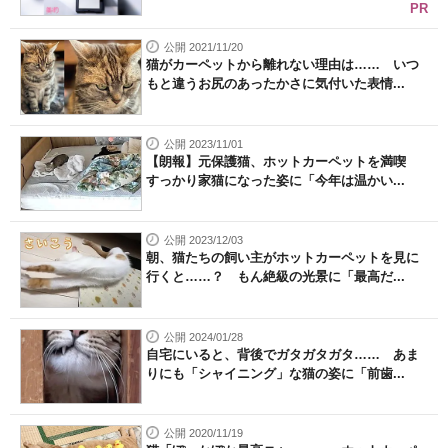
PR
公開 2021/11/20
猫がカーペットから離れない理由は…… いつ
もと違うお尻のあったかさに気付いた表情...
公開 2023/11/01
【朗報】元保護猫、ホットカーペットを満喫
すっかり家猫になった姿に「今年は温かい...
公開 2023/12/03
朝、猫たちの飼い主がホットカーペットを見に
行くと……？ もん絶級の光景に「最高だ...
公開 2024/01/28
自宅にいると、背後でガタガタガタ…… あま
りにも「シャイニング」な猫の姿に「前歯...
公開 2020/11/19