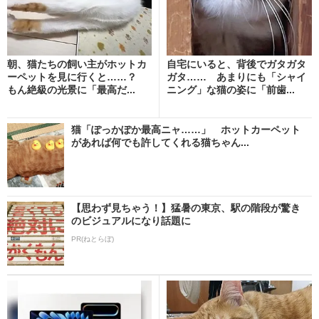
朝、猫たちの飼い主がホットカ
自宅にいると、背後でガタガタ
ーペットを見に行くと……？
ガタ…… あまりにも「シャイ
もん絶級の光景に「最高だ...
ニング」な猫の姿に「前歯...
猫「ぽっかぽか最高ニャ……」 ホットカーペット
があれば何でも許してくれる猫ちゃん...
【思わず見ちゃう！】猛暑の東京、駅の階段が驚き
のビジュアルになり話題に
PR(ねとらぼ)