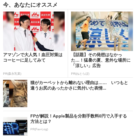
今、あなたにオススメ
アマゾンで大人気！血圧対策は
【話題】その発想はなかっ
コーヒーに足してみて
た…！猛暑の夏、意外な場所に
「涼しい」広告
PR(森永乳業)
PR(ねとらぼ)
猫がカーペットから離れない理由は…… いつもと
違うお尻のあったかさに気付いた表情...
FPが解説！Apple製品を分割手数料0円で入手する
方法とは？
PR(Fav-Log)