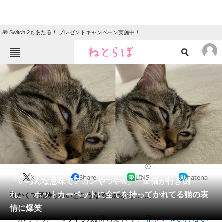
🎁 Switch 2もあたる！ プレゼントキャンペーン実施中！
ねとらぼメニュー
TOP
ニュース
エンタメ
クイズ
グルメ
地域
住まい
教育・育児
動物
リサーチ
2022/01/17 22:00（公開）
X
Share
LINE
hatena
会員記事
「いろんな意味でアカンやつやw」「全猫が行き倒
れ」 ホットカーペットに全てを持ってかれてる猫の表
暖かくて気持ちいいとこうなるのわかる……。
メディア
情に爆笑
ホットカーペットの気持ちよさで、
見せちゃいけない
注目記事を集めた総合ページ