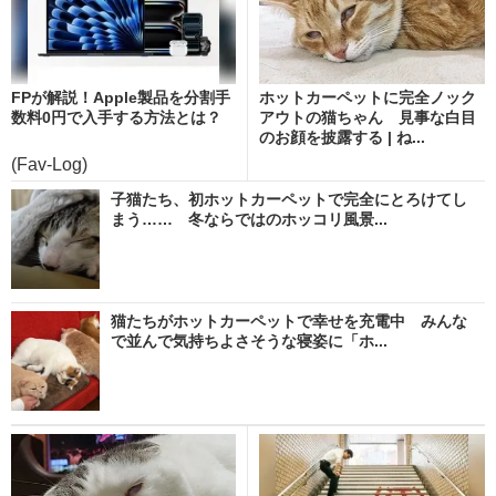
FPが解説！Apple製品を分割手
ホットカーペットに完全ノック
数料0円で入手する方法とは？
アウトの猫ちゃん 見事な白目
のお顔を披露する | ね...
(Fav-Log)
子猫たち、初ホットカーペットで完全にとろけてし
まう…… 冬ならではのホッコリ風景...
猫たちがホットカーペットで幸せを充電中 みんな
で並んで気持ちよさそうな寝姿に「ホ...