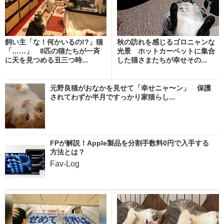
飼い主「な！何かいるの!?」猫
秋の訪れを感じるゴロニャンな
「……」 8匹の猫たちが一斉
光景 ホットカーペットに集合
に天を見つめる丑三つ時...
した猫さまたちが幸せその...
元野良猫がおなかを見せて「幸せニャ〜ン」 保護
されてわずか半月ですっかり家猫らし...
FPが解説！Apple製品を分割手数料0円で入手する
方法とは？
Fav-Log