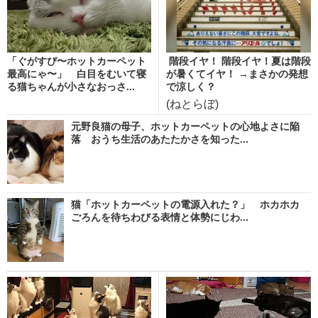
「ぐがすぴ〜ホットカーペット
階段イヤ！ 階段イヤ！夏は階段
最高にゃ〜」 白目をむいて寝
が暑くてイヤ！ →まさかの発想
る猫ちゃんが小さなおっさ...
で涼しく？
(ねとらぼ)
元野良猫の母子、ホットカーペットの心地よさに陥
落 おうち生活のあたたかさを知った...
猫「ホットカーペットの電源入れた？」 ホカホカ
ごろんを待ちわびる表情と体勢にじわ...