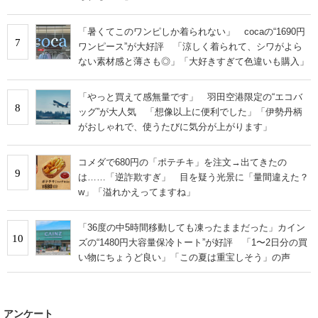
「暑くてこのワンピしか着られない」 cocaの“1690円
7
ワンピース”が大好評 「涼しく着られて、シワがよら
ない素材感と薄さも◎」「大好きすぎて色違いも購入」
「やっと買えて感無量です」 羽田空港限定の“エコバ
8
ッグ”が大人気 「想像以上に便利でした」「伊勢丹柄
がおしゃれで、使うたびに気分が上がります」
コメダで680円の「ポテチキ」を注文→出てきたの
9
は……「逆詐欺すぎ」 目を疑う光景に「量間違えた？
w」「溢れかえってますね」
「36度の中5時間移動しても凍ったままだった」カイン
10
ズの“1480円大容量保冷トート”が好評 「1〜2日分の買
い物にちょうど良い」「この夏は重宝しそう」の声
アンケート