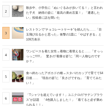
散歩中、小学生に「ぬいぐるみが歩いてる！」と言われ
2
た子犬 納得の姿に「最高の褒め言葉！」「遭遇した
い」投稿者に話を聞いた
レストランで“チョコレートケーキ”を頼んだら……「目
3
玉飛び出るかと思った」衝撃の1皿に「やばすぎる」と
109万表示
ワンピースを着た女性→着物に着替えると……「すっっ
4
っっご!!!!!」 驚きの“着痩せ姿”に「同一人物なのです
か？」
食べ終わったアボカドの種→スタバのカップで育てて64
5
日後…… “現在の姿”に「良さげですね」「育ててみた
い！」
「Tシャツを超えています！」ユニクロの“サテンブラウ
6
ス”が話題 「4色購入しました！」「着てると必ず褒め
られる！！」