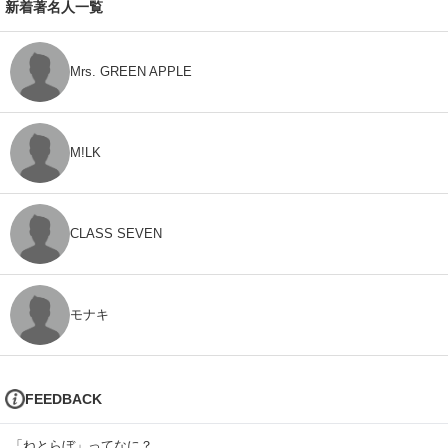
新着著名人一覧
Mrs. GREEN APPLE
M!LK
CLASS SEVEN
モナキ
FEEDBACK
「ねとらぼ」ってなに？