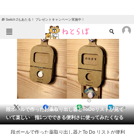
🎁 Switch 2もあたる！ プレゼントキャンペーン実施中！
ねとらぼメニュー
TOP
ニュース
エンタメ
クイズ
グルメ
地域
住まい
教育・育児
動物
リサーチ
2022/01/20 12:45（公開）
X
Share
LINE
hatena
会員記事
段ボールで作ったお薬取り出し器とToDoリストが見て
いて楽しい 指1つでできる便利さに使ってみたくなる
アイデアが面白いです。
メディア
段ボールで作った薬取り出し器とTo Do リストが便利
注目記事を集めた総合ページ