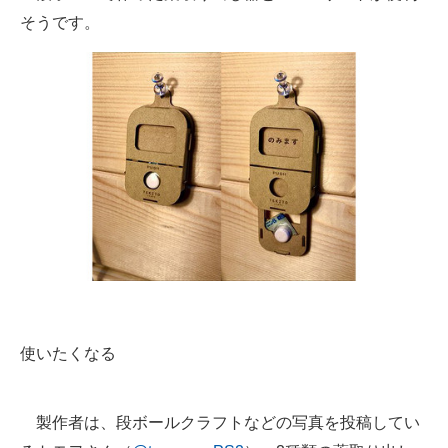
そうです。
ITの今と未来を見通す
スマホと通信の最新トレンド
進化するPCとデバイスの未来
好きが集まる 比べて選べる
ビジネスと働き方のヒント
AI活用のいまが分かる
企業ITのトレンドを詳説
経営リーダーのコミュニティ
使いたくなる
マーケ×ITの今がよく分かる
製作者は、段ボールクラフトなどの写真を投稿してい
ITエンジニア向け専門サイト