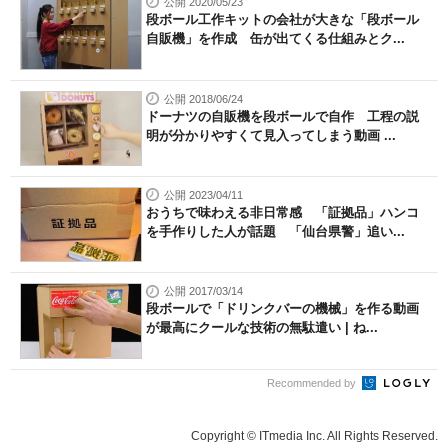
公開 2020/05/23
段ボール工作キットの会社が大きな「段ボール
自販機」を作成 缶が出てくる仕組みとク...
公開 2018/06/24
ドーナツの自販機を段ボールで自作 工程の説
明が分かりやすくて見入ってしまう動画 ...
公開 2023/04/11
おうちで味わえる非日常感 「証拠品」ハンコ
を手作りした人が話題 「仙台県警」追い...
公開 2017/03/14
段ボールで「ドリンクバーの機械」を作る動画
が最高にクールな技術の無駄遣い | ね...
Recommended by
Copyright © ITmedia Inc. All Rights Reserved.