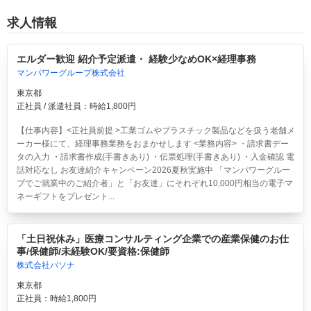
求人情報
エルダー歓迎 紹介予定派遣・ 経験少なめOK×経理事務
マンパワーグループ株式会社
東京都
正社員 / 派遣社員：時給1,800円
【仕事内容】<正社員前提 >工業ゴムやプラスチック製品などを扱う老舗メ
ーカー様にて、経理事務業務をおまかせします <業務内容> ・請求書デー
タの入力 ・請求書作成(手書きあり) ・伝票処理(手書きあり) ・入金確認 電
話対応なし お友達紹介キャンペーン2026夏秋実施中 「マンパワーグルー
プでご就業中のご紹介者」と「お友達」にそれぞれ10,000円相当の電子マ
ネーギフトをプレゼント...
「土日祝休み」医療コンサルティング企業での産業保健のお仕
事/保健師/未経験OK/要資格:保健師
株式会社パソナ
東京都
正社員：時給1,800円