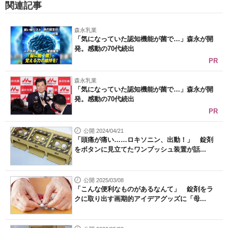
関連記事
森永乳業
「気になっていた認知機能が菌で…」森永が開
発。感動の70代続出
PR
森永乳業
「気になっていた認知機能が菌で…」森永が開
発。感動の70代続出
PR
公開 2024/04/21
「頭痛が痛い……ロキソニン、出動！」 錠剤
をボタンに見立てたワンプッシュ装置が話...
公開 2025/03/08
「こんな便利なものがあるなんて」 錠剤をラ
クに取り出す画期的アイデアグッズに「母...