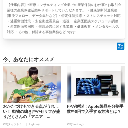
【仕事内容】<医療コンサルティング企業での産業保健のお仕事> お取引企
業様の産業保健活動をサポートしていただきます。 ・健康診断関連業務
(事後フォロー、データ集計など) ・特定保健指導 ・ストレスチェック対応
・過重労働対策 ・安全衛生委員会・巡視 ・産業医面談スケジュール調整
・産業医面談同席 ・健康経営に関する業務 ・健康教育 ・メンタルヘルス
対応 ・その他、付随する事務業務など <おす...
今、あなたにオススメ
おかたづけもできる点がうれし
FPが解説！Apple製品を分割手
い！ 動物の鳴き声やセリフが盛
数料0円で入手する方法とは？
りだくさんの「アニア ...
PR(タカラトミー｜Hugkum)
PR(Fav-Log)