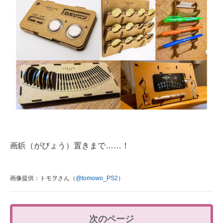
画鋲（がびょう）置きまで……！
画像提供：トモヲさん（
@tomowo_PS2
）