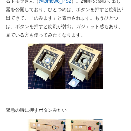
るトモヲさん（
@tomowo_PS2
）。2種類の薬取り出し
企業向けIT製品の総合サイト
器を公開しており、ひとつめは、ボタンを押すと錠剤が
出てきて、「のみます」と表示されます。もうひとつ
IT製品の技術・比較・事例
は、ボタンを押すと錠剤が射出。ガジェット感もあり、
製造業のIT導入・活用を支援
見ている方も使ってみたくなります。
モノづくり技術者専門サイト
エレクトロニクス専門サイト
電子設計の基本と応用
エネルギーの専門メディア
建設×テクノロジーの最前線
ちょっと気になるネットの話題
緊急の時に押すボタンみたい