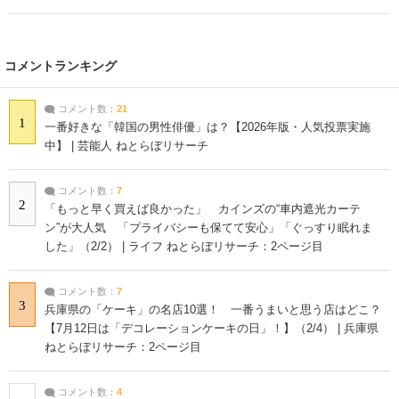
コメントランキング
コメント数：
21
1
一番好きな「韓国の男性俳優」は？【2026年版・人気投票実施
中】 | 芸能人 ねとらぼリサーチ
コメント数：
7
2
「もっと早く買えば良かった」 カインズの“車内遮光カーテ
ン”が大人気 「プライバシーも保てて安心」「ぐっすり眠れま
した」（2/2） | ライフ ねとらぼリサーチ：2ページ目
コメント数：
7
3
兵庫県の「ケーキ」の名店10選！ 一番うまいと思う店はどこ？
【7月12日は「デコレーションケーキの日」！】（2/4） | 兵庫県
ねとらぼリサーチ：2ページ目
コメント数：
4