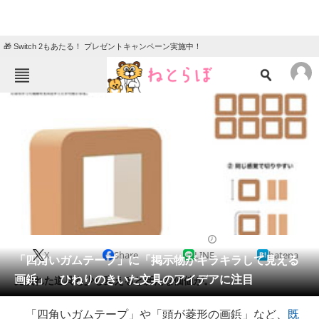
🎁 Switch 2もあたる！ プレゼントキャンペーン実施中！
ねとらぼメニュー
TOP
ニュース
エンタメ
クイズ
グルメ
地域
住まい
教育・育児
動物
リサーチ
2022/01/20 15:51（公開）
X
Share
LINE
hatena
会員記事
「四角いガムテープ」に「掲示物がキラキラして見える
画鋲」 ひねりのきいた文具のアイデアに注目
見慣れた道具も少し変えると新たな価値が。
メディア
「四角いガムテープ」や「頭が菱形の画鋲」など、
既
注目記事を集めた総合ページ