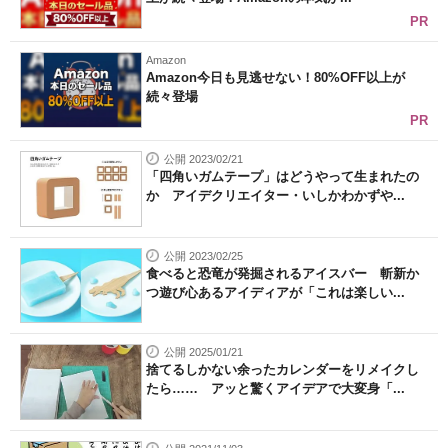
PR
Amazon
Amazon今日も見逃せない！80%OFF以上が
続々登場
PR
公開 2023/02/21
「四角いガムテープ」はどうやって生まれたの
か アイデクリエイター・いしかわかずや...
公開 2023/02/25
食べると恐竜が発掘されるアイスバー 斬新か
つ遊び心あるアイディアが「これは楽しい...
公開 2025/01/21
捨てるしかない余ったカレンダーをリメイクし
たら…… アッと驚くアイデアで大変身「...