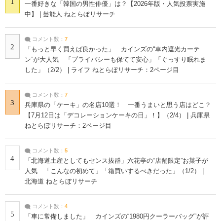
1
一番好きな「韓国の男性俳優」は？【2026年版・人気投票実施
中】 | 芸能人 ねとらぼリサーチ
コメント数：
7
2
「もっと早く買えば良かった」 カインズの“車内遮光カーテ
ン”が大人気 「プライバシーも保てて安心」「ぐっすり眠れま
した」（2/2） | ライフ ねとらぼリサーチ：2ページ目
コメント数：
7
3
兵庫県の「ケーキ」の名店10選！ 一番うまいと思う店はどこ？
【7月12日は「デコレーションケーキの日」！】（2/4） | 兵庫県
ねとらぼリサーチ：2ページ目
コメント数：
5
4
「北海道土産としてもセンス抜群」六花亭の“店舗限定”お菓子が
人気 「こんなの初めて」「箱買いするべきだった」（1/2） |
北海道 ねとらぼリサーチ
コメント数：
4
5
「車に常備しました」 カインズの“1980円クーラーバッグ”が評