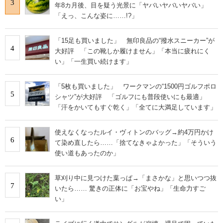
3
年8カ月後、目を疑う光景に「ヤバいヤバいヤバい」
「えっ、こんな姿に……!?」
「15足も買いました」 無印良品の“撥水スニーカー”が
4
大好評 「この靴しか履けません」「本当に疲れにく
い」「一生買い続けます」
「5枚も買いました」 ワークマンの“1500円ゴルフポロ
5
シャツ”が大好評 「ゴルフにも普段使いにも最適」
「汗をかいてもすぐ乾く」「全てに大満足しています」
使えなくなったルイ・ヴィトンのバッグ→約4万円かけ
6
て染め直したら……「捨てなきゃよかった」「そういう
使い道もあったのか」
草刈り中に見つけた葉っぱ→「まさかな」と思いつつ抜
7
いたら…… 驚きの正体に「お宝やね」「生命力すご
い」