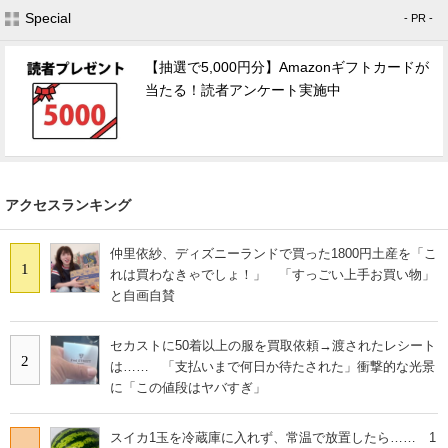
Special
- PR -
【抽選で5,000円分】Amazonギフトカードが
当たる！読者アンケート実施中
アクセスランキング
仲里依紗、ディズニーランドで買った1800円土産を「こ
1
れは買わなきゃでしょ！」 「すっごい上手お買い物」
と自画自賛
セカストに50着以上の服を買取依頼→渡されたレシート
2
は…… 「支払いまで何日か待たされた」衝撃的な光景
に「この値段はヤバすぎ」
スイカ1玉を冷蔵庫に入れず、常温で放置したら…… 1