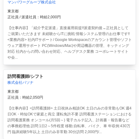
マンパワーグループ株式会社
東京都
正社員 / 派遣社員：時給2,000円
【仕事内容】「紹介予定派遣」直接雇用前提!!派遣契約後→正社員として
ご就業いただきます 未経験からITに挑戦 情報システム管理のお仕事です!!
<業務内容> 社内ITサポート/ Google Workspaceのアカウント管理やソフト
ウェア運用サポート PC(Windows/Mac)や周辺機器の管理、キッティング
対応 社内からの問い合わせ対応、ヘルプデスク業務 コーポレートサイト
や会...
訪問看護師/シフト
株式会社パソナ
東京都
正社員：時給2,050円
【仕事内容】<訪問看護師> 土日祝休み相談OK 土日のみの非常勤もOK 週4
日OK・時短OKで家庭と両立 運転免許不要 訪問看護ステーションにおける
訪問看護業務 オンコール(月5回～) 電子カルテ記入、計画書・報告書など
の事務処理他 訪問:1日2～5件程度 移動:自転車、バイク、車 年収例:430万
円 臨床経験5年以上 土日のみ非常勤 30分訪問 2,000円/...