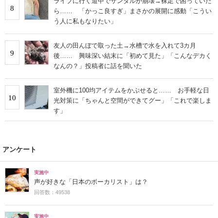
ライブに行く道中でサンダルが崩壊→裸足で困っていた
8
ら…… 「かっこ良すぎ」まさかの展開に感動「こうい
う人に私もなりたい」
友人の田んぼで取った土→水槽で水を入れて3カ月
9
後…… 興味深い結末に「初めて見た」「こんなデカく
なんの？」投稿者に話を聞いた
室外機に100均アイテムをかぶせると…… お手軽な日
10
光対策に「ちゃんと空間ができてグー」「これで楽しま
す」
アンケート
実施中
声が好きな「日本のボーカリスト」は？
回答数：49538
実施中