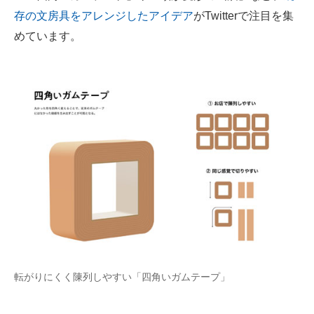
存の文房具をアレンジしたアイデア
がTwitterで注目を集
ITの今と未来を見通す
めています。
スマホと通信の最新トレンド
進化するPCとデバイスの未来
好きが集まる 比べて選べる
ビジネスと働き方のヒント
AI活用のいまが分かる
企業ITのトレンドを詳説
経営リーダーのコミュニティ
マーケ×ITの今がよく分かる
転がりにくく陳列しやすい「四角いガムテープ」
ITエンジニア向け専門サイト