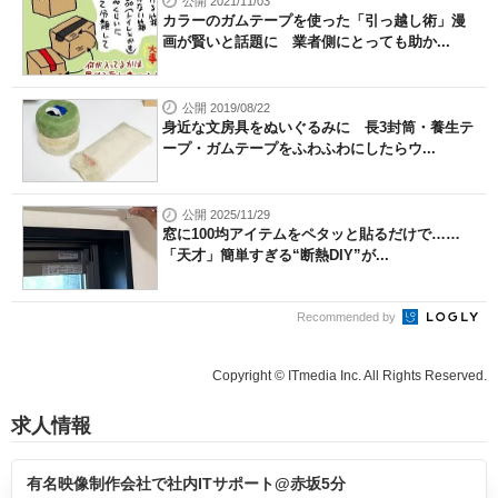
公開 2021/11/03
カラーのガムテープを使った「引っ越し術」漫
画が賢いと話題に 業者側にとっても助か...
公開 2019/08/22
身近な文房具をぬいぐるみに 長3封筒・養生テ
ープ・ガムテープをふわふわにしたらウ...
公開 2025/11/29
窓に100均アイテムをペタッと貼るだけで……
「天才」簡単すぎる“断熱DIY”が...
Recommended by
Copyright © ITmedia Inc. All Rights Reserved.
求人情報
有名映像制作会社で社内ITサポート@赤坂5分