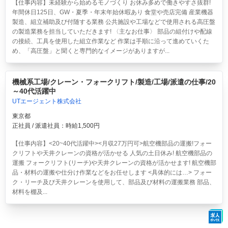
【仕事内容】未経験から始めるモノづくり お休み多めで働きやすさ抜群!
年間休日125日、GW・夏季・年末年始休暇あり 食堂や売店完備 産業機器
製造、組立補助及び付随する業務 公共施設や工場などで使用される高圧盤
の製造業務を担当していただきます! 〈主なお仕事〉 部品の組付けや配線
の接続、工具を使用した組立作業など 作業は手順に沿って進めていくた
め、「高圧盤」と聞くと専門的なイメージがありますが...
機械系工場/クレーン・フォークリフト/製造/工場/派遣の仕事/20
～40代活躍中
UTエージェント株式会社
東京都
正社員 / 派遣社員：時給1,500円
【仕事内容】<20~40代活躍中><月収27万円可>航空機部品の運搬!フォー
クリフトや天井クレーンの資格が活かせる 人気の土日休み!
航空機部品の
運搬 フォークリフト(リーチ)や天井クレーンの資格が活かせます! 航空機部
品・材料の運搬や仕分け作業などをお任せします <具体的には…> フォー
ク・リーチ及び天井クレーンを使用して、部品及び材料の運搬業務 部品、
材料を棚及...