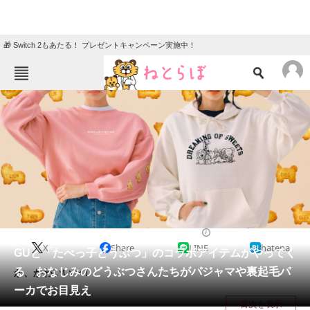
🎁 Switch 2もあたる！ プレゼントキャンペーン実施中！
ねとらぼメニュー
TOP
ニュース
エンタメ
クイズ
グルメ
地域
住まい
教育・育児
動物
リサーチ
2022/01/23 12:30（公開）
X
Share
LINE
hatena
会員記事
GUと「たべっ子どうぶつ」のコラボアイテムがやってく
る おなじみのどうぶつさんたちがパジャマや裏起毛パ
か、かわいい〜！
メディア
ーカでお目見え
目次を表示
注目記事を集めた総合ページ