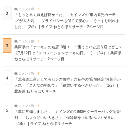
コメント数：
7
2
「もっと早く買えば良かった」 カインズの“車内遮光カーテ
ン”が大人気 「プライバシーも保てて安心」「ぐっすり眠れま
した」（2/2） | ライフ ねとらぼリサーチ：2ページ目
コメント数：
7
3
兵庫県の「ケーキ」の名店10選！ 一番うまいと思う店はどこ？
【7月12日は「デコレーションケーキの日」！】（2/4） | 兵庫県
ねとらぼリサーチ：2ページ目
コメント数：
5
4
「北海道土産としてもセンス抜群」六花亭の“店舗限定”お菓子が
人気 「こんなの初めて」「箱買いするべきだった」（1/2） |
北海道 ねとらぼリサーチ
コメント数：
4
5
「車に常備しました」 カインズの“1980円クーラーバッグ”が評
判 「ちょうどいい大きさ」「保冷剤を止めるベルトが良い」
（1/5） | ライフ ねとらぼリサーチ