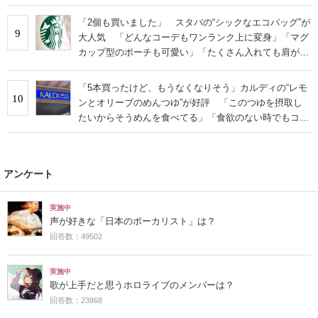
「2個も買いました」 スタバの“シックなエコバッグ”が
9
大人気 「どんなコーデもワンランク上に変身」「マグ
カップ型のポーチも可愛い」「たくさん入れても肩が痛
くならない」
「5本買ったけど、もうなくなりそう」カルディの“レモ
10
ンとオリーブのめんつゆ”が好評 「このつゆを摂取し
たいからそうめんを食べてる」「食欲のない時でもコレ
で食べられる」
アンケート
実施中
声が好きな「日本のボーカリスト」は？
回答数：49502
実施中
歌が上手だと思うホロライブのメンバーは？
回答数：23868