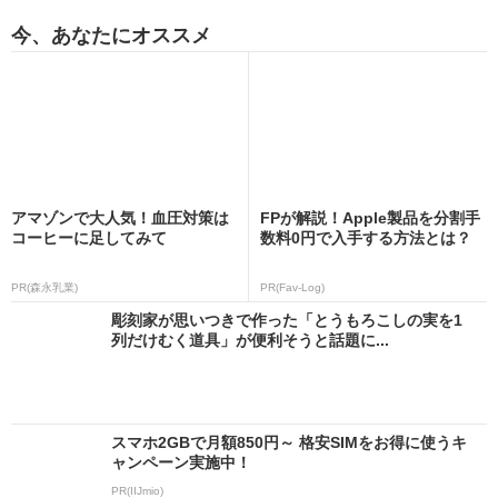
今、あなたにオススメ
アマゾンで大人気！血圧対策は
FPが解説！Apple製品を分割手
コーヒーに足してみて
数料0円で入手する方法とは？
PR(森永乳業)
PR(Fav-Log)
彫刻家が思いつきで作った「とうもろこしの実を1
列だけむく道具」が便利そうと話題に...
スマホ2GBで月額850円～ 格安SIMをお得に使うキ
ャンペーン実施中！
PR(IIJmio)