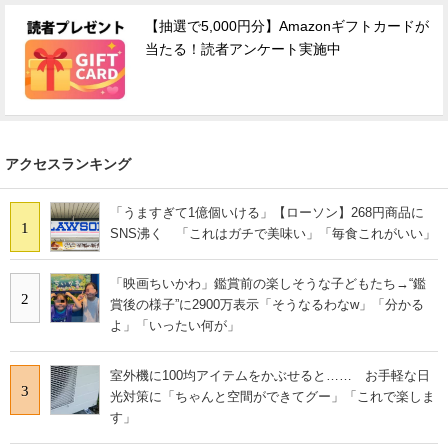
【抽選で5,000円分】Amazonギフトカードが
当たる！読者アンケート実施中
アクセスランキング
「うますぎて1億個いける」【ローソン】268円商品に
1
SNS沸く 「これはガチで美味い」「毎食これがいい」
「映画ちいかわ」鑑賞前の楽しそうな子どもたち→“鑑
2
賞後の様子”に2900万表示「そうなるわなw」「分かる
よ」「いったい何が」
室外機に100均アイテムをかぶせると…… お手軽な日
3
光対策に「ちゃんと空間ができてグー」「これで楽しま
す」