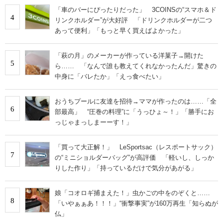
「車のバーにぴったりだった」 3COINSの“スマホ＆ド
4
リンクホルダー”が大好評 「ドリンクホルダーが二つ
あって便利」「もっと早く買えばよかった」
「萩の月」のメーカーが作っている洋菓子→開けた
5
ら…… 「なんで誰も教えてくれなかったんだ」驚きの
中身に「バレたか」「えっ食べたい」
おうちプールに友達を招待→ママが作ったのは……「全
6
部最高」 “圧巻の料理”に「うっひょ～！」「勝手にお
っじゃまっしまーーす！」
「買って大正解！」 LeSportsac（レスポートサック）
7
の“ミニショルダーバッグ”が高評価 「軽いし、しっか
りした作り」「持っているだけで気分があがる」
娘「コオロギ捕まえた！」虫かごの中をのぞくと……
8
「いやぁぁあ！！！」“衝撃事実”が160万再生「知らぬが
仏」