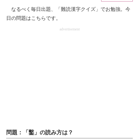
なるべく毎日出題、「難読漢字クイズ」でお勉強。今
ITの今と未来を見通す
日の問題はこちらです。
スマホと通信の最新トレンド
advertisement
進化するPCとデバイスの未来
好きが集まる 比べて選べる
ビジネスと働き方のヒント
AI活用のいまが分かる
企業ITのトレンドを詳説
経営リーダーのコミュニティ
マーケ×ITの今がよく分かる
問題：「鑿」の読み方は？
ITエンジニア向け専門サイト