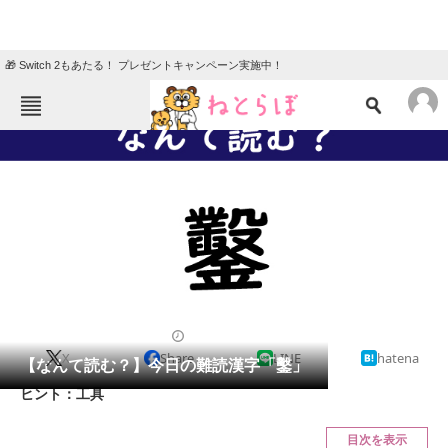
🎁 Switch 2もあたる！ プレゼントキャンペーン実施中！
ねとらぼメニュー
TOP
ニュース
エンタメ
クイズ
グルメ
地域
住まい
教育・育児
動物
リサーチ
2022/02/24 07:45（公開）
X
Share
LINE
hatena
会員記事
【なんて読む？】今日の難読漢字「鑿」
ヒント：工具
メディア
目次を表示
注目記事を集めた総合ページ