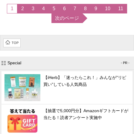
1
2
3
4
5
6
7
8
9
10
11
次のページ
TOP
Special
- PR -
【iHerb】「迷ったらこれ！」みんなが"リピ
買い"している人気商品
【抽選で5,000円分】Amazonギフトカードが
当たる！読者アンケート実施中