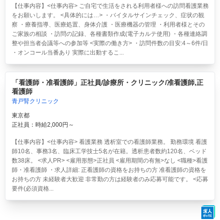
【仕事内容】<仕事内容> ご自宅で生活をされる利用者様への訪問看護業務
をお願いします。 <具体的には…> ・バイタルサインチェック、症状の観
察 ・療養指導、医療処置、身体介護 ・医療機器の管理 ・利用者様とその
ご家族の相談 ・訪問の記録、各種書類作成(電子カルテ使用) ・各種連絡調
整や担当者会議等への参加等 <実際の働き方> ・訪問件数の目安:4～6件/日
・オンコール当番あり 実際に出動するこ...
「看護師・准看護師」正社員/診療所・クリニック/准看護師,正
看護師
青戸腎クリニック
東京都
正社員：時給2,000円～
【仕事内容】<仕事内容> 看護業務 透析室での看護師業務。 勤務環境 看護
師10名、事務3名、臨床工学技士5名が在籍。透析患者数約120名、ベッド
数38床。 <求人PR> <雇用形態>正社員 <雇用期間の有無>なし <職種>看護
師・准看護師 ・求人詳細: 正看護師の資格をお持ちの方 准看護師の資格を
お持ちの方 未経験者大歓迎 非常勤の方は経験者のみ応募可能です。 <応募
要件(必須資格...