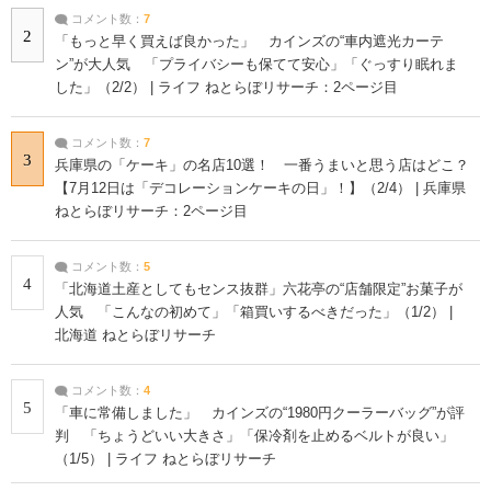
コメント数：
7
2
「もっと早く買えば良かった」 カインズの“車内遮光カーテ
ン”が大人気 「プライバシーも保てて安心」「ぐっすり眠れま
した」（2/2） | ライフ ねとらぼリサーチ：2ページ目
コメント数：
7
3
兵庫県の「ケーキ」の名店10選！ 一番うまいと思う店はどこ？
【7月12日は「デコレーションケーキの日」！】（2/4） | 兵庫県
ねとらぼリサーチ：2ページ目
コメント数：
5
4
「北海道土産としてもセンス抜群」六花亭の“店舗限定”お菓子が
人気 「こんなの初めて」「箱買いするべきだった」（1/2） |
北海道 ねとらぼリサーチ
コメント数：
4
5
「車に常備しました」 カインズの“1980円クーラーバッグ”が評
判 「ちょうどいい大きさ」「保冷剤を止めるベルトが良い」
（1/5） | ライフ ねとらぼリサーチ