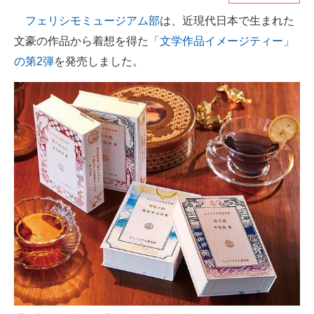
フェリシモミュージアム部
は、近現代日本で生まれた
ITの今と未来を見通す
文豪の作品から着想を得た
「文学作品イメージティー」
スマホと通信の最新トレンド
の第2弾
を発売しました。
進化するPCとデバイスの未来
好きが集まる 比べて選べる
ビジネスと働き方のヒント
AI活用のいまが分かる
企業ITのトレンドを詳説
経営リーダーのコミュニティ
マーケ×ITの今がよく分かる
ITエンジニア向け専門サイト