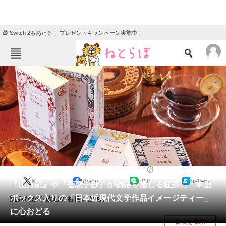
🎁 Switch 2もあたる！ プレゼントキャンペーン実施中！
ねとらぼメニュー
TOP
ニュース
エンタメ
クイズ
グルメ
地域
住まい
教育・育児
動物
リサーチ
2022/02/27 11:30（公開）
X
Share
LINE
hatena
会員記事
『山月記』や『智恵子抄』が物語を感じる紅茶に 本型
ボックス入りの「日本近現代文学作品イメージティー」
読みながら飲むのも良いかも。
メディア
に心おどる
目次を表示
注目記事を集めた総合ページ