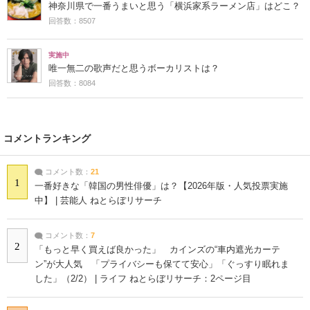
神奈川県で一番うまいと思う「横浜家系ラーメン店」はどこ？
回答数：8507
実施中
唯一無二の歌声だと思うボーカリストは？
回答数：8084
コメントランキング
コメント数：
21
1
一番好きな「韓国の男性俳優」は？【2026年版・人気投票実施
中】 | 芸能人 ねとらぼリサーチ
コメント数：
7
2
「もっと早く買えば良かった」 カインズの“車内遮光カーテ
ン”が大人気 「プライバシーも保てて安心」「ぐっすり眠れま
した」（2/2） | ライフ ねとらぼリサーチ：2ページ目