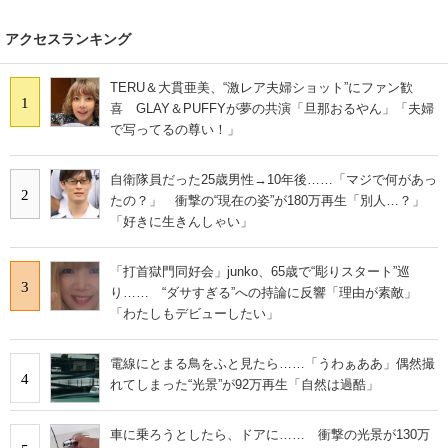
アクセスランキング
TERU＆大貫亜美、“激レア夫婦ショット”にファン歓
1
喜 GLAY＆PUFFYが夢の共演「旦那おるやん」「夫婦
で写ってるの尊い！」
自衛隊員だった25歳男性→10年後……「マジで何があっ
2
たの？」 衝撃の“現在の姿”が180万再生「別人…？」
「好きに生きんしゃい」
「打首獄門同好会」junko、65歳で“彫りスタート”巡
3
り…… “ダサすぎる”への持論に反響「理由が素敵」
「わたしもデビューしたい」
電線にとまる鳥をふと見たら……「うわぁああ」偶然撮
4
れてしまった“光景”が92万再生「自然は過酷」
車に乗ろうとしたら、ドアに…… 衝撃の光景が130万