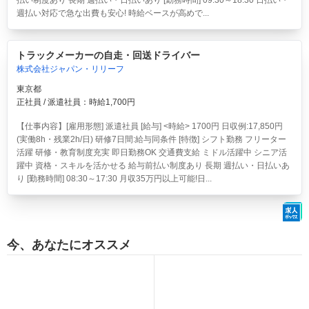
払い制度あり 長期 週払い・日払いあり [勤務時間] 09:30～18:30 日払い・
週払い対応で急な出費も安心! 時給ベースが高めで...
トラックメーカーの自走・回送ドライバー
株式会社ジャパン・リリーフ
東京都
正社員 / 派遣社員：時給1,700円
【仕事内容】[雇用形態] 派遣社員 [給与] <時給> 1700円 日収例:17,850円
(実働8h・残業2h/日) 研修7日間:給与同条件 [特徴] シフト勤務 フリーター
活躍 研修・教育制度充実 即日勤務OK 交通費支給 ミドル活躍中 シニア活
躍中 資格・スキルを活かせる 給与前払い制度あり 長期 週払い・日払いあ
り [勤務時間] 08:30～17:30 月収35万円以上可能!日...
今、あなたにオススメ