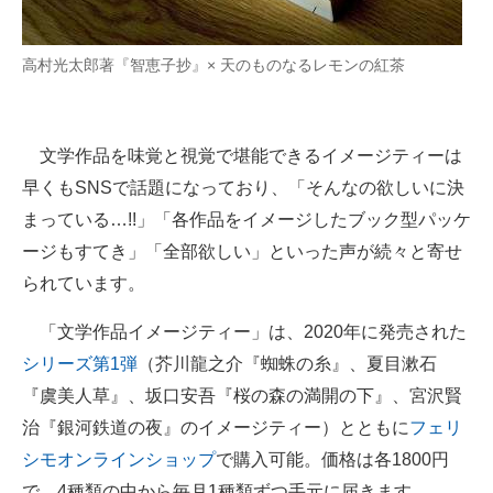
高村光太郎著『智恵子抄』× 天のものなるレモンの紅茶
文学作品を味覚と視覚で堪能できるイメージティーは
早くもSNSで話題になっており、「そんなの欲しいに決
まっている…!!」「各作品をイメージしたブック型パッケ
ージもすてき」「全部欲しい」といった声が続々と寄せ
られています。
「文学作品イメージティー」は、2020年に発売された
シリーズ第1弾
（芥川龍之介『蜘蛛の糸』、夏目漱石
『虞美人草』、坂口安吾『桜の森の満開の下』、宮沢賢
治『銀河鉄道の夜』のイメージティー）とともに
フェリ
シモオンラインショップ
で購入可能。価格は各1800円
で、4種類の中から毎月1種類ずつ手元に届きます。