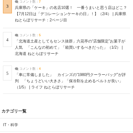
コメント数：
7
3
兵庫県の「ケーキ」の名店10選！ 一番うまいと思う店はどこ？
【7月12日は「デコレーションケーキの日」！】（2/4） | 兵庫県
ねとらぼリサーチ：2ページ目
コメント数：
5
4
「北海道土産としてもセンス抜群」六花亭の“店舗限定”お菓子が
人気 「こんなの初めて」「箱買いするべきだった」（1/2） |
北海道 ねとらぼリサーチ
コメント数：
4
5
「車に常備しました」 カインズの“1980円クーラーバッグ”が評
判 「ちょうどいい大きさ」「保冷剤を止めるベルトが良い」
（1/5） | ライフ ねとらぼリサーチ
カテゴリ一覧
IT・科学