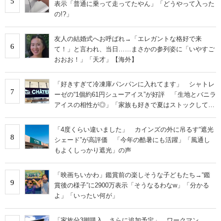
5
表示「普通に乗って走ってたやん」「どうやって入った
の!?」
友人の結婚式へお呼ばれ→「エレガントな格好で来
6
て！」と言われ、当日……まさかの参列姿に「いやすご
おおお！」「天才」【海外】
「好きすぎて冷凍庫パンパンに入れてます」 シャトレ
7
ーゼの“1個約61円シューアイス”が好評 「生地とバニラ
アイスの相性が◎」「家族も好きで夏はストックして
る」
「4度くらい違いました」 カインズの外に吊るす“遮光
8
シェード”が高評価 「今年の酷暑にも活躍」「風通し
もよくしっかり遮光」の声
「映画ちいかわ」鑑賞前の楽しそうな子どもたち→“鑑
9
賞後の様子”に2900万表示「そうなるわなw」「分かる
よ」「いったい何が」
「家族分3脚購入、さらに追加予定」 ワークマン