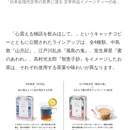
「日本近現代文学の世界に浸る 文学作品イメージティーの会」
企業向けIT製品の総合サイト
IT製品の技術・比較・事例
製造業のIT導入・活用を支援
「心震える物語を飲みほして。」というキャッチコピ
ーとともに公開されたラインアップは、全4種類。中島
モノづくり技術者専門サイト
敦『山月記』、江戸川乱歩『孤島の鬼』、室生犀星『蜜
エレクトロニクス専門サイト
のあわれ』、高村光太郎『智恵子抄』をイメージしたお
茶は、それぞれ使用する茶葉や味わいが異なります。
電子設計の基本と応用
エネルギーの専門メディア
建設×テクノロジーの最前線
ちょっと気になるネットの話題