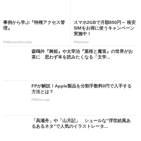
事例から学ぶ『特権アクセス管
スマホ2GBで月額850円～ 格安
理』
SIMをお得に使うキャンペーン
実施中！
PR(KeeperSecurity)
PR(IIJmio)
森鴎外『舞姫』や太宰治『葉桜と魔笛』の世界がお
茶に 思わず本を読みたくなる「文学...
FPが解説！Apple製品を分割手数料0円で入手する
方法とは？
PR(Fav-Log)
「高瀬舟」や「山月記」 シュールな“浮世絵風あ
るあるネタ”で人気のイラストレータ...