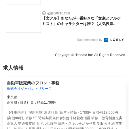
公開 2021/12/06
【文アル】あなたが一番好きな「文豪とアルケ
ミスト」のキャラクターは誰？【人気投票...
Recommended by
Copyright © ITmedia Inc. All Rights Reserved.
求人情報
自動車販売業のフロント事務
株式会社ジャパン・リリーフ
東京都
正社員 / 派遣社員：時給1,700円
【仕事内容】[雇用形態] 派遣社員 [給与] <時給> 1700円 日収例:13,600円
(実働8h/日) 研修7日間:給与同条件 [特徴] 未経験者活躍 研修・教育制度充実
高収入 交通費支給 ミドル活躍中 資格・スキルを活かせる 制服あり 給与前