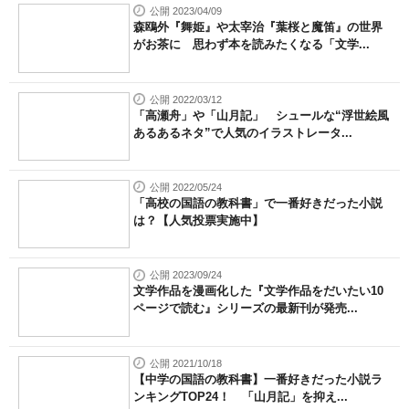
公開 2023/04/09
森鴎外『舞姫』や太宰治『葉桜と魔笛』の世界
がお茶に 思わず本を読みたくなる「文学...
公開 2022/03/12
「高瀬舟」や「山月記」 シュールな“浮世絵風
あるあるネタ”で人気のイラストレータ...
公開 2022/05/24
「高校の国語の教科書」で一番好きだった小説
は？【人気投票実施中】
公開 2023/09/24
文学作品を漫画化した『文学作品をだいたい10
ページで読む』シリーズの最新刊が発売...
公開 2021/10/18
【中学の国語の教科書】一番好きだった小説ラ
ンキングTOP24！ 「山月記」を抑え...