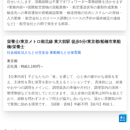
任せいたします。混載経験は不要です!フォワーダー業務経験を活かせます
<業務内容> <国際航空貨物の混載業務> ・航空運送状等の書類作成業務 ・
輸送先への事前通知や搭載確認業務 ・輸送情報の社内システムへの登録・
入力業務 ・航空会社とのスペース調整(スペースの予約や最終確定の連絡
など) ・航空会社との間で発生する精算...
栄養士/東京メトロ南北線 東大前駅 徒歩5分/東京都/船橋市東船
橋/栄養士
社会福祉法人ちとせ交友会 東船橋ちとせ保育園
東京都
正社員：時給1,180円～
【仕事内容】子どもたちの「食」を通じて、心と体の健やかな成長を支
え、主体性を育む保育を影から支えるミッションです。 具体的には、給食
やおやつの調理をメインに、調理器具の準備や片付け、調理室内の清掃・
整理整頓などを担当していただきます。 法人全体の定着率は90%を超えて
おり、経験を問わずスタッフ同士が協力し合いながら、温かい雰囲気の中
で業務に励める環境です。 【経験・資格】年齢不問 【給与】時給:1...