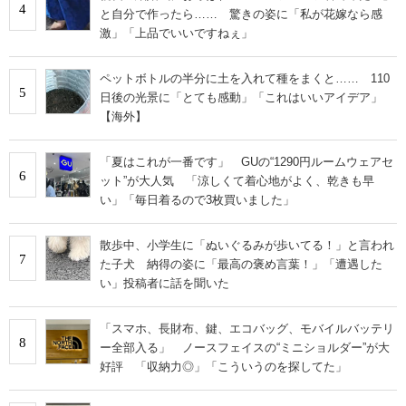
4
と自分で作ったら…… 驚きの姿に「私が花嫁なら感
激」「上品でいいですねぇ」
ペットボトルの半分に土を入れて種をまくと…… 110
5
日後の光景に「とても感動」「これはいいアイデア」
【海外】
「夏はこれが一番です」 GUの“1290円ルームウェアセ
6
ット”が大人気 「涼しくて着心地がよく、乾きも早
い」「毎日着るので3枚買いました」
散歩中、小学生に「ぬいぐるみが歩いてる！」と言われ
7
た子犬 納得の姿に「最高の褒め言葉！」「遭遇した
い」投稿者に話を聞いた
「スマホ、長財布、鍵、エコバッグ、モバイルバッテリ
8
ー全部入る」 ノースフェイスの“ミニショルダー”が大
好評 「収納力◎」「こういうのを探してた」