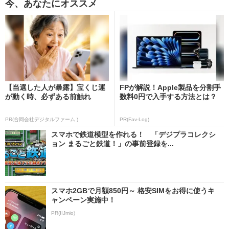
今、あなたにオススメ
【当選した人が暴露】宝くじ運
FPが解説！Apple製品を分割手
が動く時、必ずある前触れ
数料0円で入手する方法とは？
PR(合同会社デジタルファーム )
PR(Fav-Log)
スマホで鉄道模型を作れる！ 「デジプラコレクシ
ョン まるごと鉄道！」の事前登録を...
スマホ2GBで月額850円～ 格安SIMをお得に使うキ
ャンペーン実施中！
PR(IIJmio)