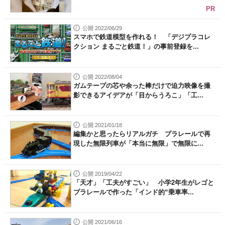
PR
公開 2022/06/29
スマホで鉄道模型を作れる！ 「デジプラコレ
クション まるごと鉄道！」の事前登録を...
公開 2022/08/04
ガムテープの芯や余った棒だけで迫力映像を撮
影できるアイデアが「目からうろこ」「工...
公開 2021/01/18
編集かと思ったらリアルガチ プラレールで再
現した無限列車が「本当に無限」で無限に...
公開 2019/04/22
「天才」「工夫がすごい」 小学2年生がレゴと
プラレールで作った「インド的“乗車率...
公開 2021/06/16