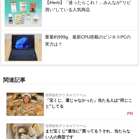
【iHerb】「迷ったらこれ！」みんなが"リピ
買い"している人気商品
重量約999g、最新CPU搭載のビジネスPCの
実力は？
関連記事
合同会社デジタルファーム
「宝くじ、運じゃなかった」当たる人は“同じこ
と”してる
PR
合同会社デジタルファーム
まだ宝くじ“適当に”買ってる？それ、当たらな
い人の典型です