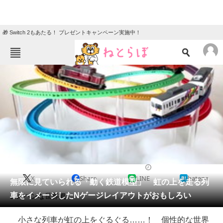
🎁 Switch 2もあたる！ プレゼントキャンペーン実施中！
ねとらぼメニュー
TOP
ニュース
エンタメ
クイズ
グルメ
地域
住まい
教育・育児
動物
リサーチ
2022/02/27 14:00（公開）
X
Share
LINE
hatena
会員記事
無限に見ていられる「動く鉄道模型」 虹の上を走る列
車をイメージしたNゲージレイアウトがおもしろい
メルヘンな世界観。
メディア
小さな列車が虹の上をぐるぐる……！ 個性的な世界
注目記事を集めた総合ページ