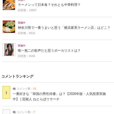
ラーメンって日本食？それとも中華料理？
回答数：19697
実施中
神奈川県で一番うまいと思う「横浜家系ラーメン店」はどこ？
回答数：8526
実施中
唯一無二の歌声だと思うボーカリストは？
回答数：8186
コメントランキング
コメント数：
21
1
一番好きな「韓国の男性俳優」は？【2026年版・人気投票実施
中】 | 芸能人 ねとらぼリサーチ
コメント数：
7