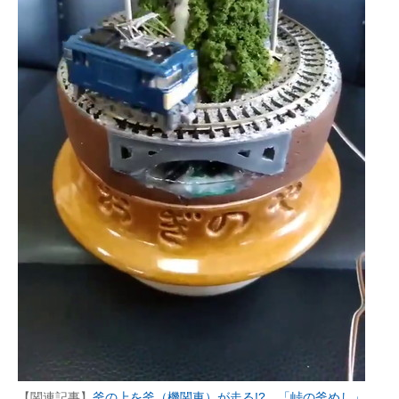
【関連記事】
釜の上を釜（機関車）が走る!? 「峠の釜めし」