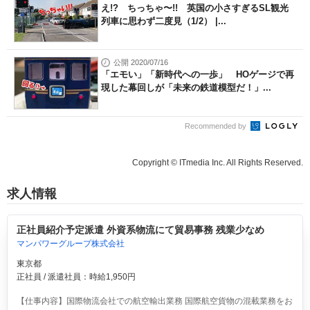
え!? ちっちゃ〜!! 英国の小さすぎるSL観光
列車に思わず二度見（1/2） |...
公開 2020/07/16
「エモい」「新時代への一歩」 HOゲージで再
現した幕回しが「未来の鉄道模型だ！」...
Recommended by
Copyright © ITmedia Inc. All Rights Reserved.
求人情報
正社員紹介予定派遣 外資系物流にて貿易事務 残業少なめ
マンパワーグループ株式会社
東京都
正社員 / 派遣社員：時給1,950円
【仕事内容】国際物流会社での航空輸出業務 国際航空貨物の混載業務をお