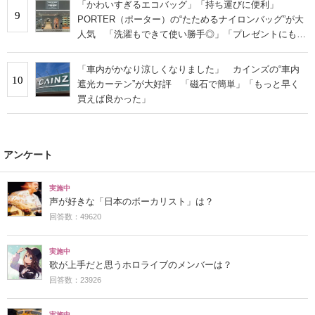
「かわいすぎるエコバッグ」「持ち運びに便利」
9
PORTER（ポーター）の“たためるナイロンバッグ”が大
人気 「洗濯もできて使い勝手◎」「プレゼントにもお
すすめ」
「車内がかなり涼しくなりました」 カインズの“車内
10
遮光カーテン”が大好評 「磁石で簡単」「もっと早く
買えば良かった」
アンケート
実施中
声が好きな「日本のボーカリスト」は？
回答数：49620
実施中
歌が上手だと思うホロライブのメンバーは？
回答数：23926
実施中