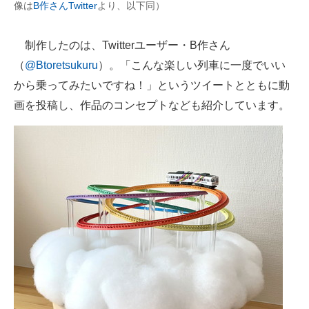
像は
B作さんTwitter
より、以下同）
企業向けIT製品の総合サイト
制作したのは、Twitterユーザー・B作さん
IT製品の技術・比較・事例
（
@Btoretsukuru
）。「こんな楽しい列車に一度でいい
製造業のIT導入・活用を支援
から乗ってみたいですね！」というツイートとともに動
画を投稿し、作品のコンセプトなども紹介しています。
モノづくり技術者専門サイト
エレクトロニクス専門サイト
電子設計の基本と応用
エネルギーの専門メディア
建設×テクノロジーの最前線
ちょっと気になるネットの話題