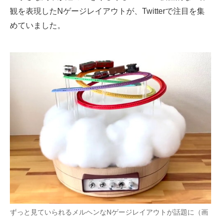
観を表現したNゲージレイアウトが、Twitterで注目を集
ITの今と未来を見通す
めていました。
スマホと通信の最新トレンド
進化するPCとデバイスの未来
好きが集まる 比べて選べる
ビジネスと働き方のヒント
AI活用のいまが分かる
企業ITのトレンドを詳説
経営リーダーのコミュニティ
マーケ×ITの今がよく分かる
ITエンジニア向け専門サイト
ずっと見ていられるメルヘンなNゲージレイアウトが話題に（画