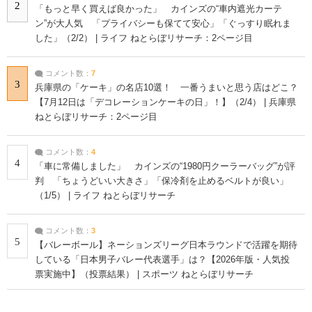
2
「もっと早く買えば良かった」 カインズの“車内遮光カーテ
ン”が大人気 「プライバシーも保てて安心」「ぐっすり眠れま
した」（2/2） | ライフ ねとらぼリサーチ：2ページ目
コメント数：
7
3
兵庫県の「ケーキ」の名店10選！ 一番うまいと思う店はどこ？
【7月12日は「デコレーションケーキの日」！】（2/4） | 兵庫県
ねとらぼリサーチ：2ページ目
コメント数：
4
4
「車に常備しました」 カインズの“1980円クーラーバッグ”が評
判 「ちょうどいい大きさ」「保冷剤を止めるベルトが良い」
（1/5） | ライフ ねとらぼリサーチ
コメント数：
3
5
【バレーボール】ネーションズリーグ日本ラウンドで活躍を期待
している「日本男子バレー代表選手」は？【2026年版・人気投
票実施中】（投票結果） | スポーツ ねとらぼリサーチ