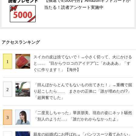
【抽選で5,000円分】Amazonギフトカードが
当たる！読者アンケート実施中
アクセスランキング
スイカの皮は捨てないで！→小さく切って、火にかける
1
と…… “目からウロコのアイデア”に「わあああ」「す
ぐに作ります！」【海外】
「田んぼからとんでもないもの出てきた！」→重機で掘
2
り起こしたら…… まさかの正体に「誰が埋めたの!?」
「超興奮でした」
「二度見しちゃった」華原朋美、現在の姿にネット騒然
3
「別人のようだ…」「誰だかわからなかったよ」
親友の結婚式にお呼ばれ→「パンツスーツ着てみたい」