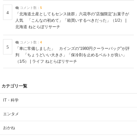
コメント数：
5
4
「北海道土産としてもセンス抜群」六花亭の“店舗限定”お菓子が
人気 「こんなの初めて」「箱買いするべきだった」（1/2） |
北海道 ねとらぼリサーチ
コメント数：
4
5
「車に常備しました」 カインズの“1980円クーラーバッグ”が評
判 「ちょうどいい大きさ」「保冷剤を止めるベルトが良い」
（1/5） | ライフ ねとらぼリサーチ
カテゴリ一覧
IT・科学
エンタメ
おかね