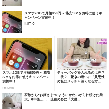
スマホ2GBで月額850円～ 格安SIMをお得に使うキ
ャンペーン実施中！
IIJmio
スマホ2GBで月額850円～ 格安
ティーバッグを入れるのは先？
SIMをお得に使うキャンペーン
後？ 驚きの違いに「貧乏性
実施中！
の私はメッチャ渋くなる方...
PR(IIJmio)
家族から“お姫さま”のようにかわいがられ続けた柴
犬、6年後…… 現在の姿に「大優...