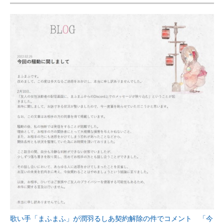
歌い手「まふまふ」が潤羽るしあ契約解除の件でコメント 「今