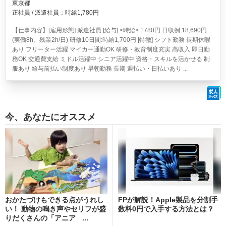
東京都
正社員 / 派遣社員：時給1,780円
【仕事内容】[雇用形態] 派遣社員 [給与] <時給> 1780円 日収例:18,690円
(実働8h、残業2h/日) 研修10日間:時給1,700円 [特徴] シフト勤務 長期休暇
あり フリーター活躍 マイカー通勤OK 研修・教育制度充実 高収入 即日勤
務OK 交通費支給 ミドル活躍中 シニア活躍中 資格・スキルを活かせる 制
服あり 給与前払い制度あり 早朝勤務 長期 週払い・日払いあり ...
今、あなたにオススメ
おかたづけもできる点がうれし
FPが解説！Apple製品を分割手
い！ 動物の鳴き声やセリフが盛
数料0円で入手する方法とは？
りだくさんの「アニア ...