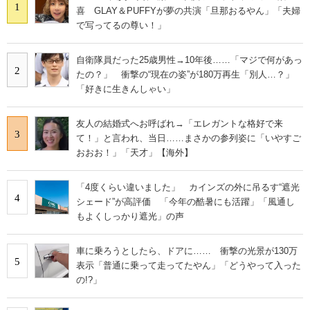
1
喜 GLAY＆PUFFYが夢の共演「旦那おるやん」「夫婦
で写ってるの尊い！」
自衛隊員だった25歳男性→10年後……「マジで何があっ
2
たの？」 衝撃の“現在の姿”が180万再生「別人…？」
「好きに生きんしゃい」
友人の結婚式へお呼ばれ→「エレガントな格好で来
3
て！」と言われ、当日……まさかの参列姿に「いやすご
おおお！」「天才」【海外】
「4度くらい違いました」 カインズの外に吊るす“遮光
4
シェード”が高評価 「今年の酷暑にも活躍」「風通し
もよくしっかり遮光」の声
車に乗ろうとしたら、ドアに…… 衝撃の光景が130万
5
表示「普通に乗って走ってたやん」「どうやって入った
の!?」