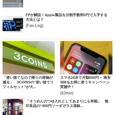
FPが解説！Apple製品を分割手数料0円で入手する
方法とは？
(Fav-Log)
「使い捨てなので帰りの荷物が
スマホ2GBで月額850円～ 格安
減る」 3COINSの“使い捨てリ
SIMをお得に使うキャンペーン
フィルセット”が大...
実施中！
(IIJmio)
「そうめんのつゆ入れとしてあまりにも有能」 無
印良品の“490円ソーダガラス深鉢...