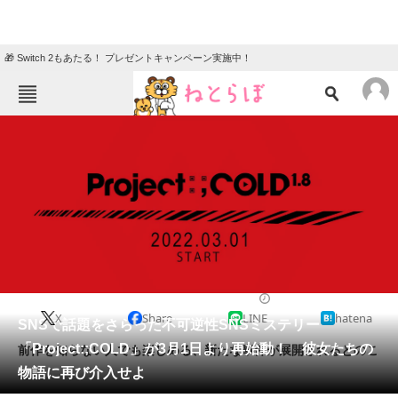
🎁 Switch 2もあたる！ プレゼントキャンペーン実施中！
ねとらぼメニュー
TOP
ニュース
エンタメ
クイズ
グルメ
地域
住まい
教育・育児
動物
リサーチ
2022/02/28 22:10（公開）
X
Share
LINE
hatena
会員記事
SNSで話題をさらった不可逆性SNSミステリー
「Project:;COLD」が3月1日より再始動！ 彼女たちの
前作を知らない人でも楽しめる、新たな事件が展開されるとのこ
メディア
物語に再び介入せよ
と。
注目記事を集めた総合ページ