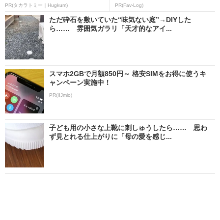
PR(タカラトミー｜Hugkum)
PR(Fav-Log)
ただ砕石を敷いていた“味気ない庭”→DIYした
ら…… 雰囲気ガラリ「天才的なアイ...
スマホ2GBで月額850円～ 格安SIMをお得に使うキ
ャンペーン実施中！
PR(IIJmio)
子ども用の小さな上靴に刺しゅうしたら…… 思わ
ず見とれる仕上がりに「母の愛を感じ...