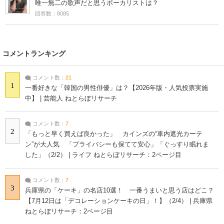
唯一無二の歌声だと思うボーカリストは？
回答数：8085
コメントランキング
コメント数：
21
1
一番好きな「韓国の男性俳優」は？【2026年版・人気投票実施
中】 | 芸能人 ねとらぼリサーチ
コメント数：
7
2
「もっと早く買えば良かった」 カインズの“車内遮光カーテ
ン”が大人気 「プライバシーも保てて安心」「ぐっすり眠れま
した」（2/2） | ライフ ねとらぼリサーチ：2ページ目
コメント数：
7
3
兵庫県の「ケーキ」の名店10選！ 一番うまいと思う店はどこ？
【7月12日は「デコレーションケーキの日」！】（2/4） | 兵庫県
ねとらぼリサーチ：2ページ目