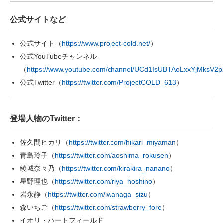
公式サイトなど
公式サイト（
https://www.project-cold.net/
）
公式YouTubeチャンネル
（
https://www.youtube.com/channel/UCd1IsUBTAoLxxYjMksV2
公式Twitter（
https://twitter.com/ProjectCOLD_613
）
登場人物のTwitter：
佐久間ヒカリ（
https://twitter.com/hikari_miyaman
）
青島玲子（
https://twitter.com/aoshima_rokusen
）
綾城奈々乃（
https://twitter.com/kirakira_nanano
）
星野理也（
https://twitter.com/riya_hoshino
）
岩永静（
https://twitter.com/iwanaga_sizu
）
森いちご（
https://twitter.com/strawberry_fore
）
イオリ・ハートフィールド