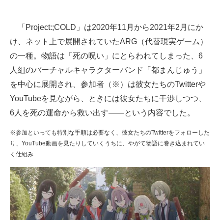
企業向けIT製品の総合サイト
「Project:;COLD」は2020年11月から2021年2月にか
IT製品の技術・比較・事例
け、ネット上で展開されていたARG（代替現実ゲーム）
製造業のIT導入・活用を支援
の一種。物語は「死の呪い」にとらわれてしまった、6
人組のバーチャルキャラクターバンド「都まんじゅう」
モノづくり技術者専門サイト
を中心に展開され、参加者（※）は彼女たちのTwitterや
エレクトロニクス専門サイト
YouTubeを見ながら、ときには彼女たちに干渉しつつ、
6人を死の運命から救い出す――という内容でした。
電子設計の基本と応用
※参加といっても特別な手順は必要なく、彼女たちのTwitterをフォローした
エネルギーの専門メディア
り、YouTube動画を見たりしていくうちに、やがて物語に巻き込まれてい
く仕組み
建設×テクノロジーの最前線
ちょっと気になるネットの話題