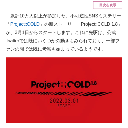
目次を表示
ITの今と未来を見通す
累計10万人以上が参加した、不可逆性SNSミステリー
「
Project:;COLD
」の新ストーリー「Project:;COLD 1.8」
スマホと通信の最新トレンド
が、3月1日からスタートします。これに先駆け、公式
進化するPCとデバイスの未来
Twitterでは既にいくつかの動きもみられており、一部フ
ァンの間では既に考察も始まっているようです。
好きが集まる 比べて選べる
ビジネスと働き方のヒント
AI活用のいまが分かる
企業ITのトレンドを詳説
経営リーダーのコミュニティ
マーケ×ITの今がよく分かる
ITエンジニア向け専門サイト