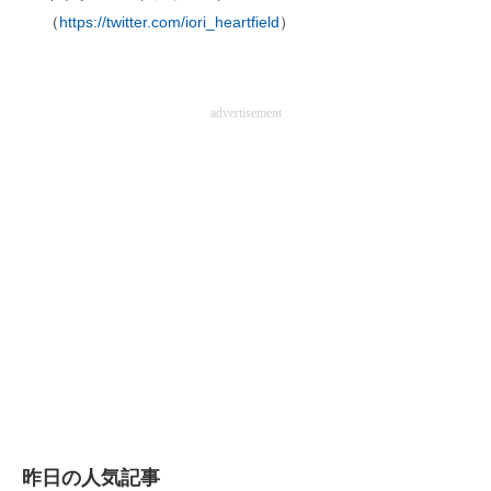
（
https://twitter.com/iori_heartfield
）
advertisement
昨日の人気記事