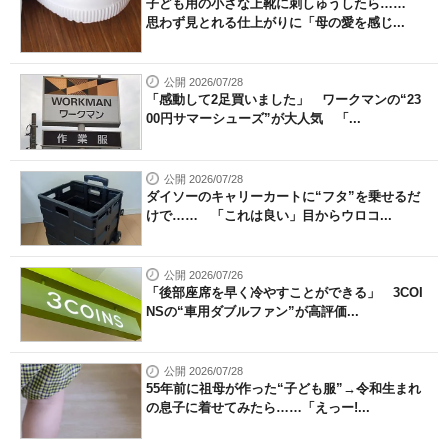
子ども用の小さな上靴に刺しゅうしたら……
思わず見とれる仕上がりに「母の愛を感じ...
公開 2026/07/28
「感動して2足買いました」 ワークマンの“23
00円サマーシューズ”が大人気 「...
公開 2026/07/28
ダイソーのキャリーカートに“フタ”を乗せるだ
けで…… 「これは良い」目からウロコ...
公開 2026/07/26
「後部座席を早く冷やすことができる」 3COI
NSの“車用ダブルファン”が高評価...
公開 2026/07/28
55年前に祖母が作った“子ども服”→令和生まれ
の息子に着せてみたら……「えっー!...