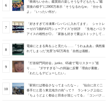
「映画ちいかわ」鑑賞前の楽しそうな子どもたち→“鑑
6
賞後の様子”に2900万表示「そうなるわなw」「分かる
よ」「いったい何が」
「好きすぎて冷凍庫パンパンに入れてます」 シャトレ
7
ーゼの“1個約61円シューアイス”が好評 「生地とバニラ
アイスの相性が◎」「家族も好きで夏はストックして
る」
電線にとまる鳥をふと見たら……「うわぁああ」偶然撮
8
れてしまった“光景”が92万再生「自然は過酷」
「打首獄門同好会」junko、65歳で“彫りスタート”巡
9
り…… “ダサすぎる”への持論に反響「理由が素敵」
「わたしもデビューしたい」
「駅前だば都会さなってまったな～」 “仙台に次ぐ二
10
番手だと思う東北地方の街”って？ ランキング上位に
「ちょうどよく都会と田舎が混じってる」「コンパクト
にまとまったいい街」の声