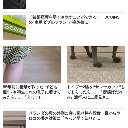
「後部座席を早く冷やすことができる」 3COINS
の“車用ダブルファン”が高評価...
55年前に祖母が作った“子ども
トイプー2匹を“サマーカット”し
服”→令和生まれの息子に着せて
てもらったら……「唐揚げだw
みたら……「えっー!...
w」通行人に二度見さ...
ベランダの窓の外側に突っ張り棒を設置→目からウ
ロコの暑さ対策に「もっと早く知りた...