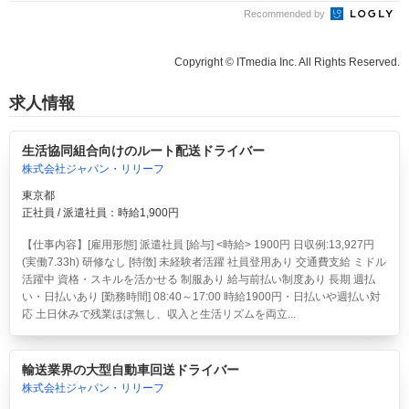
Recommended by
Copyright © ITmedia Inc. All Rights Reserved.
求人情報
生活協同組合向けのルート配送ドライバー
株式会社ジャパン・リリーフ
東京都
正社員 / 派遣社員：時給1,900円
【仕事内容】[雇用形態] 派遣社員 [給与] <時給> 1900円 日収例:13,927円
(実働7.33h) 研修なし [特徴] 未経験者活躍 社員登用あり 交通費支給 ミドル
活躍中 資格・スキルを活かせる 制服あり 給与前払い制度あり 長期 週払
い・日払いあり [勤務時間] 08:40～17:00 時給1900円・日払いや週払い対
応 土日休みで残業ほぼ無し、収入と生活リズムを両立...
輸送業界の大型自動車回送ドライバー
株式会社ジャパン・リリーフ