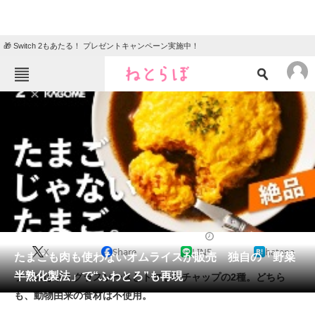
🎁 Switch 2もあたる！ プレゼントキャンペーン実施中！
ねとらぼメニュー
TOP
ニュース
エンタメ
クイズ
グルメ
地域
住まい
教育・育児
動物
リサーチ
2022/03/10 19:20（公開）
X
Share
LINE
hatena
会員記事
たまごも肉も使わないオムライスが販売 独自の「野菜
半熟化製法」で“ふわとろ”も再現
ソースはドミグラスソースとトマトケチャップの2種。どちら
メディア
も、動物由来の食材は不使用。
注目記事を集めた総合ページ