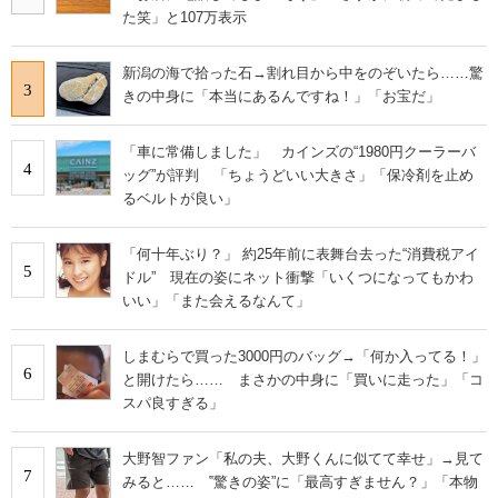
た笑」と107万表示
新潟の海で拾った石→割れ目から中をのぞいたら……驚
3
きの中身に「本当にあるんですね！」「お宝だ」
「車に常備しました」 カインズの“1980円クーラーバ
4
ッグ”が評判 「ちょうどいい大きさ」「保冷剤を止め
るベルトが良い」
「何十年ぶり？」 約25年前に表舞台去った“消費税アイ
5
ドル” 現在の姿にネット衝撃「いくつになってもかわ
いい」「また会えるなんて」
しまむらで買った3000円のバッグ→「何か入ってる！」
6
と開けたら…… まさかの中身に「買いに走った」「コ
スパ良すぎる」
大野智ファン「私の夫、大野くんに似てて幸せ」→見て
7
みると…… ‟驚きの姿”に「最高すぎません？」「本物