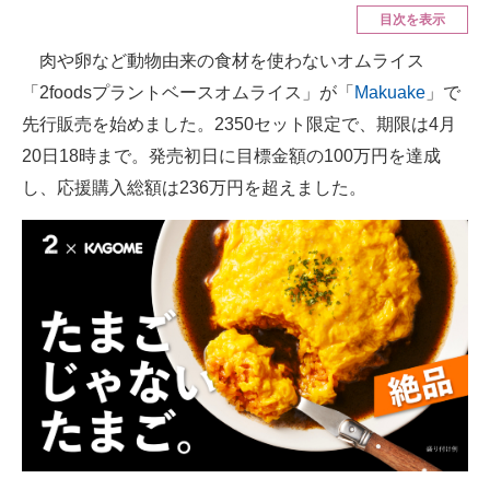
目次を表示
ITの今と未来を見通す
肉や卵など動物由来の食材を使わないオムライス
「2foodsプラントベースオムライス」が「
Makuake
」で
スマホと通信の最新トレンド
先行販売を始めました。2350セット限定で、期限は4月
進化するPCとデバイスの未来
20日18時まで。発売初日に目標金額の100万円を達成
し、応援購入総額は236万円を超えました。
好きが集まる 比べて選べる
ビジネスと働き方のヒント
AI活用のいまが分かる
企業ITのトレンドを詳説
経営リーダーのコミュニティ
マーケ×ITの今がよく分かる
ITエンジニア向け専門サイト