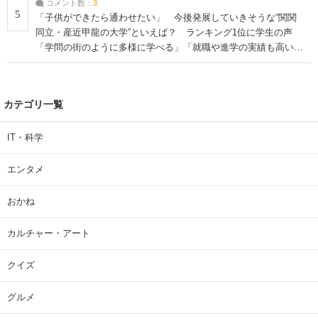
コメント数：
3
5
「子供ができたら通わせたい」 今後発展していきそうな“関関
同立・産近甲龍の大学”といえば？ ランキング1位に学生の声
「学問の街のように多様に学べる」「就職や進学の実績も高い」
| 大学 ねとらぼリサーチ
カテゴリ一覧
IT・科学
エンタメ
おかね
カルチャー・アート
クイズ
グルメ