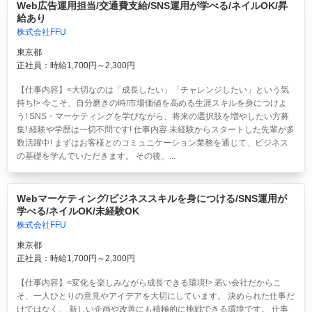
Web広告運用担当/交通費支給/SNS運用が学べる/ネイルOK/昇
給あり
株式会社FFU
東京都
正社員：時給1,700円～2,300円
【仕事内容】<大切なのは「成長したい」「チャレンジしたい」という気
持ち!> 今こそ、自分磨きの時!市場価値を高める生涯スキルを身につけよ
う! SNS・マーケティングを学びながら、将来の選択肢を増やしたい方募
集! 経験や学歴は一切不問です! 仕事内容 未経験からスタートした先輩が多
数活躍中! まずはお客様とのコミュニケーション業務を通じて、ビジネス
の基礎を学んでいただきます。 その後、...
Webマーケティング/ビジネススキルを身につける/SNS運用が
学べる/ネイルOK/未経験OK
株式会社FFU
東京都
正社員：時給1,700円～2,300円
【仕事内容】<変化を楽しみながら成長できる環境!> 若い会社だからこ
そ、一人ひとりの意見やアイデアを大切にしています。 決められた仕事だ
けではなく、 新しい企画や改善にも積極的に挑戦できる環境です。 仕事