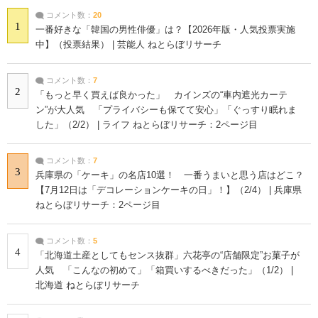
コメント数：
20
1
一番好きな「韓国の男性俳優」は？【2026年版・人気投票実施
中】（投票結果） | 芸能人 ねとらぼリサーチ
コメント数：
7
2
「もっと早く買えば良かった」 カインズの“車内遮光カーテ
ン”が大人気 「プライバシーも保てて安心」「ぐっすり眠れま
した」（2/2） | ライフ ねとらぼリサーチ：2ページ目
コメント数：
7
3
兵庫県の「ケーキ」の名店10選！ 一番うまいと思う店はどこ？
【7月12日は「デコレーションケーキの日」！】（2/4） | 兵庫県
ねとらぼリサーチ：2ページ目
コメント数：
5
4
「北海道土産としてもセンス抜群」六花亭の“店舗限定”お菓子が
人気 「こんなの初めて」「箱買いするべきだった」（1/2） |
北海道 ねとらぼリサーチ