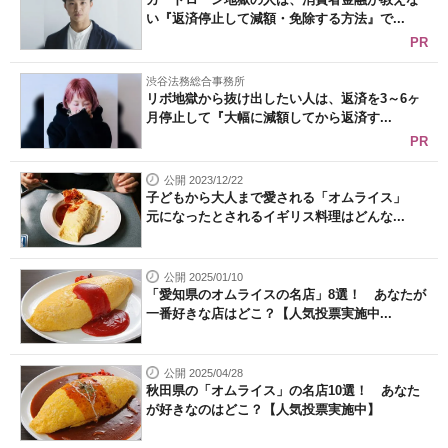
い『返済停止して減額・免除する方法』で...
PR
渋谷法務総合事務所
リボ地獄から抜け出したい人は、返済を3～6ヶ
月停止して『大幅に減額してから返済す...
PR
公開 2023/12/22
子どもから大人まで愛される「オムライス」
元になったとされるイギリス料理はどんな...
公開 2025/01/10
「愛知県のオムライスの名店」8選！ あなたが
一番好きな店はどこ？【人気投票実施中...
公開 2025/04/28
秋田県の「オムライス」の名店10選！ あなた
が好きなのはどこ？【人気投票実施中】