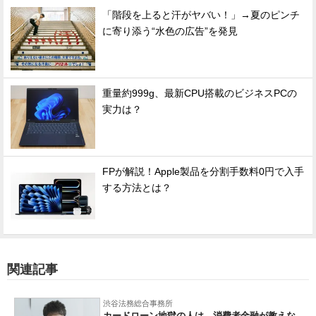
「階段を上ると汗がヤバい！」→夏のピンチ
に寄り添う“水色の広告”を発見
重量約999g、最新CPU搭載のビジネスPCの
実力は？
FPが解説！Apple製品を分割手数料0円で入手
する方法とは？
関連記事
渋谷法務総合事務所
カードローン地獄の人は、消費者金融が教えな