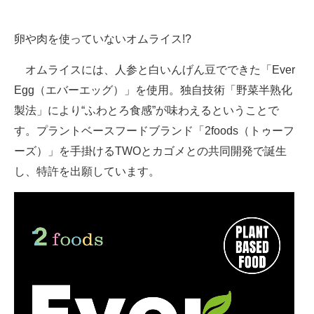
企業向けIT製品の総合サイト
卵や肉を使っていないオムライス!?
IT製品の技術・比較・事例
オムライスには、人参と白いんげん豆でできた「Ever
製造業のIT導入・活用を支援
Egg（エバーエッグ）」を使用。独自技術「野菜半熟化
モノづくり技術者専門サイト
製法」により“ふわとろ食感”が味わえるということで
す。プラントベースフードブランド「2foods（トゥーフ
エレクトロニクス専門サイト
ーズ）」を手掛けるTWOとカゴメとの共同開発で誕生
電子設計の基本と応用
し、特許を出願しています。
エネルギーの専門メディア
建設×テクノロジーの最前線
ちょっと気になるネットの話題