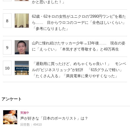
かと思いました！」
62歳・62キロの女性がユニクロの“2990円ワンピ”を着た
8
ら…… 目からウロコのコーデに「全色ほしいくらい」
「参考になりました」
山Pに憧れ続けたサッカー少年→13年後…… 現在の姿
9
に「えっぐい」「本気すぎて尊敬する」と49万再生
「通勤用に買ったけど、めちゃくちゃ良い！」 モンベ
10
ルの“ビジネスリュック”が好評 「615グラムで軽い」
「たくさん入る」「満員電車に乗りやすくなった」
アンケート
実施中
声が好きな「日本のボーカリスト」は？
回答数：49410