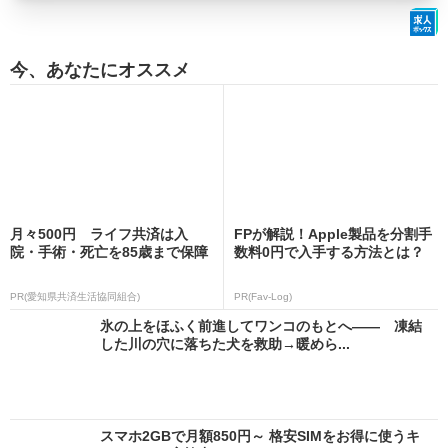
今、あなたにオススメ
月々500円 ライフ共済は入
FPが解説！Apple製品を分割手
院・手術・死亡を85歳まで保障
数料0円で入手する方法とは？
PR(愛知県共済生活協同組合)
PR(Fav-Log)
氷の上をほふく前進してワンコのもとへ―― 凍結
した川の穴に落ちた犬を救助→暖めら...
スマホ2GBで月額850円～ 格安SIMをお得に使うキ