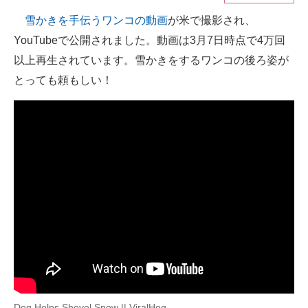
雪かきを手伝うワンコの動画
が米で撮影され、
ITの今と未来を見通す
YouTubeで公開されました。動画は3月7日時点で4万回
スマホと通信の最新トレンド
以上再生されています。雪かきをするワンコの後ろ姿が
とっても頼もしい！
進化するPCとデバイスの未来
好きが集まる 比べて選べる
ビジネスと働き方のヒント
AI活用のいまが分かる
企業ITのトレンドを詳説
経営リーダーのコミュニティ
マーケ×ITの今がよく分かる
ITエンジニア向け専門サイト
Dog Helps Shovel Snow || ViralHog