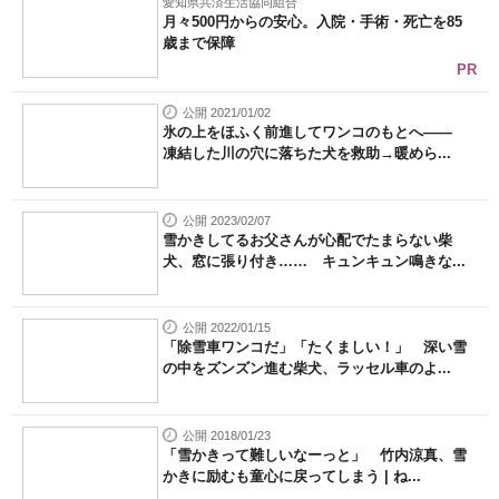
愛知県共済生活協同組合
月々500円からの安心。入院・手術・死亡を85
歳まで保障
PR
公開 2021/01/02
氷の上をほふく前進してワンコのもとへ――
凍結した川の穴に落ちた犬を救助→暖めら...
公開 2023/02/07
雪かきしてるお父さんが心配でたまらない柴
犬、窓に張り付き…… キュンキュン鳴きな...
公開 2022/01/15
「除雪車ワンコだ」「たくましい！」 深い雪
の中をズンズン進む柴犬、ラッセル車のよ...
公開 2018/01/23
「雪かきって難しいなーっと」 竹内涼真、雪
かきに励むも童心に戻ってしまう | ね...