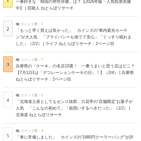
一番好きな「韓国の男性俳優」は？【2026年版・人気投票実施
中】 | 芸能人 ねとらぼリサーチ
コメント数：
7
2
「もっと早く買えば良かった」 カインズの“車内遮光カーテ
ン”が大人気 「プライバシーも保てて安心」「ぐっすり眠れま
した」（2/2） | ライフ ねとらぼリサーチ：2ページ目
コメント数：
7
3
兵庫県の「ケーキ」の名店10選！ 一番うまいと思う店はどこ？
【7月12日は「デコレーションケーキの日」！】（2/4） | 兵庫県
ねとらぼリサーチ：2ページ目
コメント数：
5
4
「北海道土産としてもセンス抜群」六花亭の“店舗限定”お菓子が
人気 「こんなの初めて」「箱買いするべきだった」（1/2） |
北海道 ねとらぼリサーチ
コメント数：
4
5
「車に常備しました」 カインズの“1980円クーラーバッグ”が評