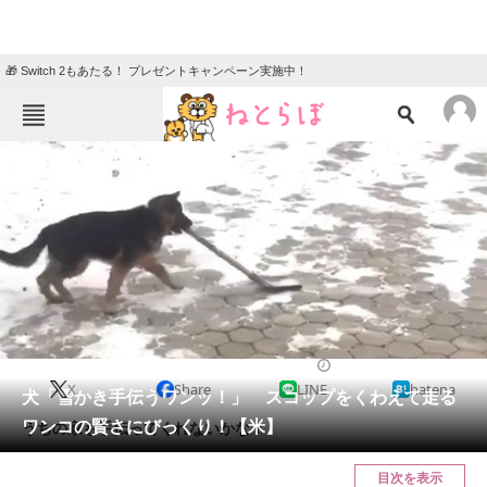
🎁 Switch 2もあたる！ プレゼントキャンペーン実施中！
ねとらぼメニュー
TOP
ニュース
エンタメ
クイズ
グルメ
地域
住まい
教育・育児
動物
リサーチ
2022/03/11 12:00（公開）
X
Share
LINE
hatena
会員記事
犬「雪かき手伝うワンッ！」 スコップをくわえて走る
ワンコの賢さにびっくり！【米】
うちの家も手伝ってくれないかな？
メディア
目次を表示
注目記事を集めた総合ページ