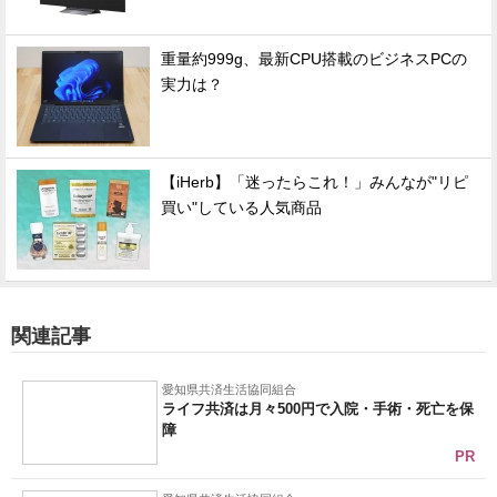
重量約999g、最新CPU搭載のビジネスPCの
実力は？
【iHerb】「迷ったらこれ！」みんなが"リピ
買い"している人気商品
関連記事
愛知県共済生活協同組合
ライフ共済は月々500円で入院・手術・死亡を保
障
PR