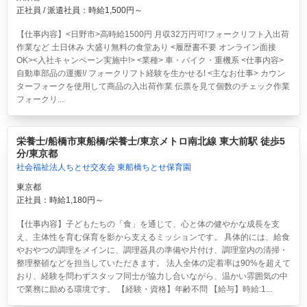
正社員 / 派遣社員：時給1,500円～
【仕事内容】<日野市>高時給1500円 月収32万円可!フォークリフト入出荷
作業など 土日休み 大盛り無料の食堂あり <履歴書不要 オンライン面接
OK><入社キャンペーン実施中!> <業種> 車・バイク・重機系 <仕事内容>
自動車部品の運搬!/ フォークリフト経験を生かせる! <主なお仕事> カウン
ターフォークを使用して商品の入出荷作業 伝票を見て個数のチェック作業
フォークリ...
栄養士/船橋市東船橋/栄養士/東京メトロ南北線 東大前駅 徒歩5
分/東京都
社会福祉法人ちとせ交友会 東船橋ちとせ保育園
東京都
正社員：時給1,180円～
【仕事内容】子どもたちの「食」を通じて、心と体の健やかな成長を支
え、主体性を育む保育を影から支えるミッションです。 具体的には、給食
やおやつの調理をメインに、調理器具の準備や片付け、調理室内の清掃・
整理整頓などを担当していただきます。 法人全体の定着率は90%を超えて
おり、経験を問わずスタッフ同士が協力し合いながら、温かい雰囲気の中
で業務に励める環境です。 【経験・資格】年齢不問 【給与】時給:1...