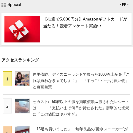
Special
- PR -
【抽選で5,000円分】Amazonギフトカードが
当たる！読者アンケート実施中
アクセスランキング
仲里依紗、ディズニーランドで買った1800円土産を「こ
1
れは買わなきゃでしょ！」 「すっごい上手お買い物」
と自画自賛
セカストに50着以上の服を買取依頼→渡されたレシート
2
は…… 「支払いまで何日か待たされた」衝撃的な光景
に「この値段はヤバすぎ」
「15足も買いました」 無印良品の“撥水スニーカー”が