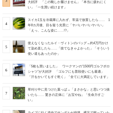
3
大好評 「この靴しか履けません」「本当に疲れにく
い」「一生買い続けます」
スイカ1玉を冷蔵庫に入れず、常温で放置したら…… 1
4
年8カ月後、目を疑う光景に「ヤバいヤバいヤバい」
「えっ、こんな姿に……!?」
使えなくなったルイ・ヴィトンのバッグ→約4万円かけ
5
て染め直したら……「捨てなきゃよかった」「そういう
使い道もあったのか」
「5枚も買いました」 ワークマンの“1500円ゴルフポロ
6
シャツ”が大好評 「ゴルフにも普段使いにも最適」
「汗をかいてもすぐ乾く」「全てに大満足しています」
草刈り中に見つけた葉っぱ→「まさかな」と思いつつ抜
7
いたら…… 驚きの正体に「お宝やね」「生命力すご
い」
ライブに行く道中でサンダルが崩壊→裸足で困っていた