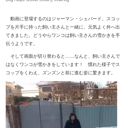
企業向けIT製品の総合サイト
動画に登場するのはジャーマン・シェパード。スコッ
IT製品の技術・比較・事例
プを片手に持った飼い主さんと一緒に、元気よく外へ出
製造業のIT導入・活用を支援
てきました。どうやらワンコは飼い主さんの雪かきを手
伝うようです。
モノづくり技術者専門サイト
そして画面が切り替わると……なんと、飼い主さんで
エレクトロニクス専門サイト
はなくワンコが雪かきをしています！ 慣れた様子でス
電子設計の基本と応用
コップをくわえ、ズンズンと前に進む姿に驚きます。
エネルギーの専門メディア
建設×テクノロジーの最前線
ちょっと気になるネットの話題