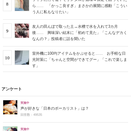
8
ら…… 「かっこ良すぎ」まさかの展開に感動「こうい
う人に私もなりたい」
友人の田んぼで取った土→水槽で水を入れて3カ月
9
後…… 興味深い結末に「初めて見た」「こんなデカく
なんの？」投稿者に話を聞いた
室外機に100均アイテムをかぶせると…… お手軽な日
10
光対策に「ちゃんと空間ができてグー」「これで楽しま
す」
アンケート
実施中
声が好きな「日本のボーカリスト」は？
回答数：49535
実施中