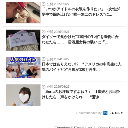
公開 2025/09/27
「いつかアイドルの衣装を作りたい」→女性が
夢中で編み上げた“唯一無二のドレス”に...
公開 2026/02/21
ダイソーで見かけた“110円の生地”を着物に合
わせたら…… 居酒屋女将の装いに「...
公開 2024/07/27
日本ではありえない!? “アメリカの中高生に人
気のバイト7つ”再現が120万再生...
公開 2026/06/27
「Seriaのお洋服ですよね？」 1歳娘とお出掛
けしたら→声をかけられ……“驚き...
Recommended by
Copyright © ITmedia Inc. All Rights Reserved.