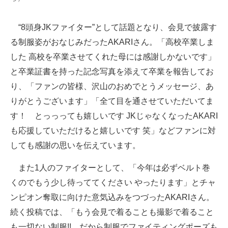
企業向けIT製品の総合サイト
“8頭身JKファイター”として話題となり、会見で披露す
IT製品の技術・比較・事例
る制服姿がおなじみだったAKARIさん。「高校卒業しま
製造業のIT導入・活用を支援
した 高校を卒業させてくれた母には感謝しかないです」
と卒業証書を持った記念写真を添えて卒業を報告してお
モノづくり技術者専門サイト
り、「ファンの皆様、沢山のおめでとうメッセージ、あ
エレクトロニクス専門サイト
りがとうございます」「全て目を通させていただいてま
す！ とっっっても嬉しいです JKじゃなくなったAKARI
電子設計の基本と応用
も応援していただけると嬉しいです 笑」などファンに対
エネルギーの専門メディア
しても感謝の思いを伝えています。
建設×テクノロジーの最前線
また1人のファイターとして、「今年は必ずベルト巻
くのでもう少し待っててください やったります」とチャ
ちょっと気になるネットの話題
ンピオン奪取に向けた意気込みをつづったAKARIさん。
続く投稿では、「もう会見で着ることも撮影で着ること
も一切ない制服!! だから制服でファイティングポーズも