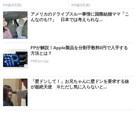
PR(森永乳業)
PR(森永乳業)
アメリカのドライブスルー事情に国際結婚ママ「こ
んなのも!?」 日本では考えられな...
FPが解説！Apple製品を分割手数料0円で入手する
方法とは？
PR(Fav-Log)
「壁ドンして！」お兄ちゃんに壁ドンを要求する妹
が超絶天使 ※ただし気に入らないと...