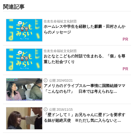
関連記事
住友生命福祉文化財団
ホームレス中学生を経験した麒麟・田村さんか
らのメッセージ
PR
住友生命福祉文化財団
おとなとこどもの対話で生まれる、「個」を尊
重した社会づくり
PR
公開 2024/02/21
アメリカのドライブスルー事情に国際結婚ママ
「こんなのも!?」 日本では考えられな...
公開 2016/11/15
「壁ドンして！」お兄ちゃんに壁ドンを要求す
る妹が超絶天使 ※ただし気に入らないと...