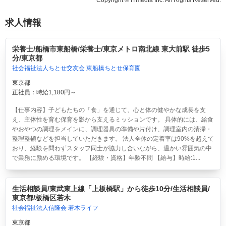
求人情報
栄養士/船橋市東船橋/栄養士/東京メトロ南北線 東大前駅 徒歩5
分/東京都
社会福祉法人ちとせ交友会 東船橋ちとせ保育園
東京都
正社員：時給1,180円～
【仕事内容】子どもたちの「食」を通じて、心と体の健やかな成長を支
え、主体性を育む保育を影から支えるミッションです。 具体的には、給食
やおやつの調理をメインに、調理器具の準備や片付け、調理室内の清掃・
整理整頓などを担当していただきます。 法人全体の定着率は90%を超えて
おり、経験を問わずスタッフ同士が協力し合いながら、温かい雰囲気の中
で業務に励める環境です。 【経験・資格】年齢不問 【給与】時給:1...
生活相談員/東武東上線「上板橋駅」から徒歩10分/生活相談員/
東京都/板橋区若木
社会福祉法人信隆会 若木ライフ
東京都