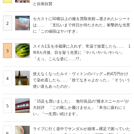
と自画自賛
セカストに50着以上の服を買取依頼→渡されたレシート
2
は…… 「支払いまで何日か待たされた」衝撃的な光景
に「この値段はヤバすぎ」
スイカ1玉を冷蔵庫に入れず、常温で放置したら…… 1
3
年8カ月後、目を疑う光景に「ヤバいヤバいヤバい」
「えっ、こんな姿に……!?」
使えなくなったルイ・ヴィトンのバッグ→約4万円かけ
4
て染め直したら……「捨てなきゃよかった」「そういう
使い道もあったのか」
「15足も買いました」 無印良品の“撥水スニーカー”が
5
大好評 「この靴しか履けません」「本当に疲れにく
い」「一生買い続けます」
ライブに行く道中でサンダルが崩壊→裸足で困っていた
6