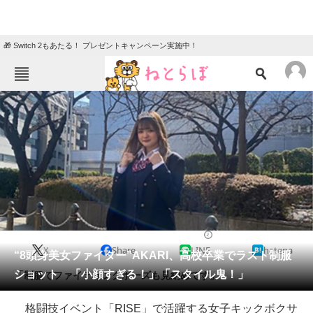
🎁 Switch 2もあたる！ プレゼントキャンペーン実施中！
ねとらぼメニュー
TOP
ニュース
エンタメ
クイズ
グルメ
地域
住まい
教育・育児
動物
リサーチ
2022/03/11 14:43（公開）
X
Share
LINE
hatena
会員記事
“8頭身美女ファイター”AKARI、高校卒業でラスト制服
ショット 「小顔すぎる！」「スタイル鬼！」
「制服でファイティングポーズも見納めです」
メディア
格闘技イベント「RISE」で活躍する女子キックボクサ
注目記事を集めた総合ページ