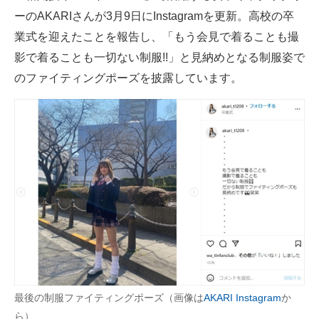
ーのAKARIさんが3月9日にInstagramを更新。高校の卒
ITの今と未来を見通す
業式を迎えたことを報告し、「もう会見で着ることも撮
影で着ることも一切ない制服!!」と見納めとなる制服姿で
スマホと通信の最新トレンド
のファイティングポーズを披露しています。
進化するPCとデバイスの未来
好きが集まる 比べて選べる
ビジネスと働き方のヒント
AI活用のいまが分かる
企業ITのトレンドを詳説
経営リーダーのコミュニティ
マーケ×ITの今がよく分かる
最後の制服ファイティングポーズ（画像は
AKARI Instagram
か
ITエンジニア向け専門サイト
ら）