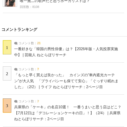
唯一無二の歌声だと思うボーカリストは？
回答数：8108
コメントランキング
コメント数：
21
1
一番好きな「韓国の男性俳優」は？【2026年版・人気投票実施
中】 | 芸能人 ねとらぼリサーチ
コメント数：
7
2
「もっと早く買えば良かった」 カインズの“車内遮光カーテ
ン”が大人気 「プライバシーも保てて安心」「ぐっすり眠れま
した」（2/2） | ライフ ねとらぼリサーチ：2ページ目
コメント数：
7
3
兵庫県の「ケーキ」の名店10選！ 一番うまいと思う店はどこ？
【7月12日は「デコレーションケーキの日」！】（2/4） | 兵庫県
ねとらぼリサーチ：2ページ目