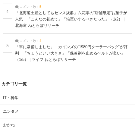
コメント数：
5
4
「北海道土産としてもセンス抜群」六花亭の“店舗限定”お菓子が
人気 「こんなの初めて」「箱買いするべきだった」（1/2） |
北海道 ねとらぼリサーチ
コメント数：
4
5
「車に常備しました」 カインズの“1980円クーラーバッグ”が評
判 「ちょうどいい大きさ」「保冷剤を止めるベルトが良い」
（1/5） | ライフ ねとらぼリサーチ
カテゴリ一覧
IT・科学
エンタメ
おかね