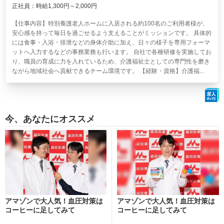
正社員：時給1,300円～2,000円
【仕事内容】特別養護老人ホームに入居される約100名のご利用者様が、
安心感を持って毎日を過ごせるよう支えることがミッションです。 具体的
には食事・入浴・排泄などの身体介助に加え、日々の様子を専用フォーマ
ットへ入力するなどの事務業務も行います。 自社で各種研修を実施してお
り、職員の育成に力を入れているため、介護福祉士としての専門性を磨き
ながら地域社会へ貢献できるチーム環境です。 【経験・資格】介護福...
今、あなたにオススメ
アマゾンで大人気！血圧対策は
アマゾンで大人気！血圧対策は
コーヒーに足してみて
コーヒーに足してみて