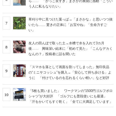
ら…… 「かっこ良すぎ」まさかの展開に感動「こうい
う人に私もなりたい」
草刈り中に見つけた葉っぱ→「まさかな」と思いつつ抜
7
いたら…… 驚きの正体に「お宝やね」「生命力すご
い」
友人の田んぼで取った土→水槽で水を入れて3カ月
8
後…… 興味深い結末に「初めて見た」「こんなデカく
なんの？」投稿者に話を聞いた
「スマホを落として画面を割ってしまった」無印良品
9
の“ミニサコッシュ”を購入→「安心して持ち歩ける」よ
うに 「付けているのを忘れるくらい軽い」など好評
「5枚も買いました」 ワークマンの“1500円ゴルフポロ
10
シャツ”が大好評 「ゴルフにも普段使いにも最適」
「汗をかいてもすぐ乾く」「全てに大満足しています」