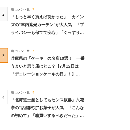
コメント数：
7
2
「もっと早く買えば良かった」 カイン
ズの“車内遮光カーテン”が大人気 「プ
ライバシーも保てて安心」「ぐっすり眠
れました」（2/2） | ライフ ねとらぼリ
サーチ：2ページ目
コメント数：
7
3
兵庫県の「ケーキ」の名店10選！ 一番
うまいと思う店はどこ？【7月12日は
「デコレーションケーキの日」！】
（2/4） | 兵庫県 ねとらぼリサーチ：2ペ
ージ目
コメント数：
5
4
「北海道土産としてもセンス抜群」六花
亭の“店舗限定”お菓子が人気 「こんな
の初めて」「箱買いするべきだった」
（1/2） | 北海道 ねとらぼリサーチ