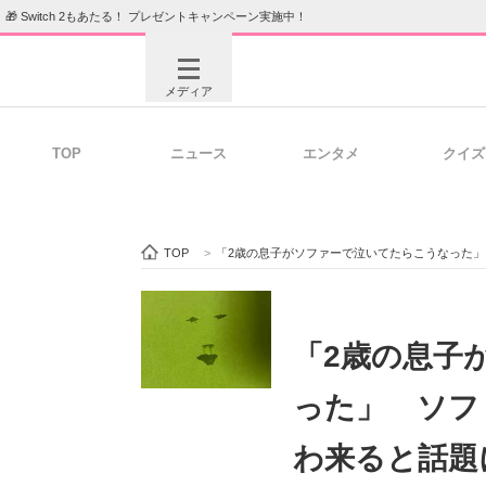
🎁 Switch 2もあたる！ プレゼントキャンペーン実施中！
メディア
TOP
ニュース
エンタメ
クイズ
注目記事を集めた総合ページ
ITの今
TOP
>
「2歳の息子がソファーで泣いてたらこうなった」
ビジネスと働き方のヒント
AI活用
「2歳の息子
った」 ソフ
ITエンジニア向け専門サイト
企業向けI
わ来ると話題