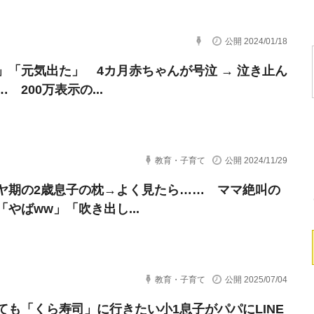
公開 2024/01/18
」「元気出た」 4カ月赤ちゃんが号泣 → 泣き止ん
 200万表示の...
教育・子育て
公開 2024/11/29
ヤ期の2歳息子の枕→よく見たら…… ママ絶叫の
「やばww」「吹き出し...
教育・子育て
公開 2025/07/04
ても「くら寿司」に行きたい小1息子がパパにLINE