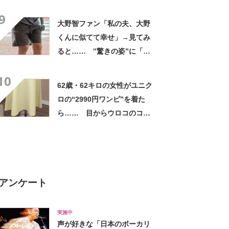
評 「615グラムで軽い」
9
「たくさん入る」「満員電車
大野智ファン「私の夫、大野
に乗りやすくなった」
くんに似てて幸せ」→見てみ
ると…… ‟驚きの姿”に「最
高すぎません？」「本物かと
10
思いました！」
62歳・62キロの女性がユニク
ロの“2990円ワンピ”を着た
ら…… 目からウロコのコー
デに「全色ほしいくらい」
「参考になりました」
アンケート
実施中
声が好きな「日本のボーカリ