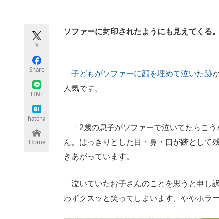
モノづくり技術者専門サイト
エレクトロ
ソファーに封印されたようにも見えてくる
X
ちょっと気になるネットの話題
Share
子どもがソファーに顔を埋めて泣いた跡
が
人気です。
LINE
hatena
「2歳の息子がソファーで泣いてたらこう
ん。はっきりとした目・鼻・口が跡として
Home
きあがっています。
泣いていたお子さんのことを思うと申し訳
わずクスッと笑ってしまいます。ややホラ