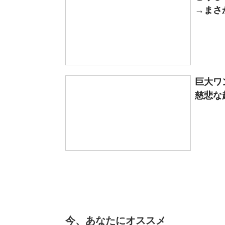
→まさか
巨大ワ
慈悲な
今、あなたにオススメ