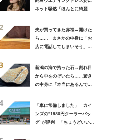
純白ウエディングドレス姿に
ネット騒然「ほんとに綺麗」
「この笑顔が切なすぎる」
2
夫が買ってきた赤福→開けた
ら…… まさかの中身に「お
店に電話してしまいそう」
「さすがに初めて見ました
3
笑」と107万表示
新潟の海で拾った石→割れ目
から中をのぞいたら……驚き
の中身に「本当にあるんです
ね！」「お宝だ」
4
「車に常備しました」 カイ
ンズの“1980円クーラーバッ
グ”が評判 「ちょうどいい大
きさ」「保冷剤を止めるベル
トが良い」