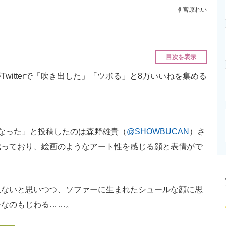
ニクス専門サイト
電子設計の基本と応用
エネルギーの専
宮原れい
。
目次を表示
Twitterで「吹き出した」「ツボる」と8万いいねを集める
なった」と投稿したのは森野雄貴（
@SHOWBUCAN
）さ
残っており、絵画のようなアート性を感じる顔と表情がで
ないと思いつつ、ソファーに生まれたシュールな顔に思
ーなのもじわる……。