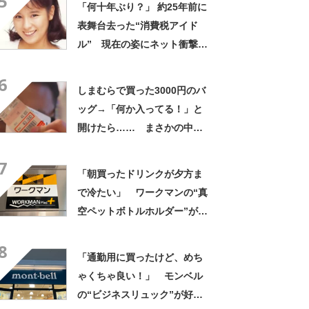
5
「何十年ぶり？」 約25年前に
表舞台去った“消費税アイド
ル” 現在の姿にネット衝撃
「いくつになってもかわい
6
い」「また会えるなんて」
しまむらで買った3000円のバ
ッグ→「何か入ってる！」と
開けたら…… まさかの中身
に「買いに走った」「コスパ
7
良すぎる」
「朝買ったドリンクが夕方ま
で冷たい」 ワークマンの“真
空ペットボトルホルダー”が大
好評 「車の中でも冷え冷
8
え」「もっと早く買えばよか
「通勤用に買ったけど、めち
った」
ゃくちゃ良い！」 モンベル
の“ビジネスリュック”が好