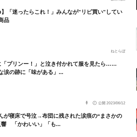
erb】「迷ったらこれ！」みんなが"リピ買い"してい
商品
ねとらぼ
に「プリンー！」と泣き付かれて服を見たら……
な涙の跡に「味がある」...
公開 2023/06/12
んが寝床で号泣→布団に残された涙痕の“まさかの
反響 「かわいい」「も...