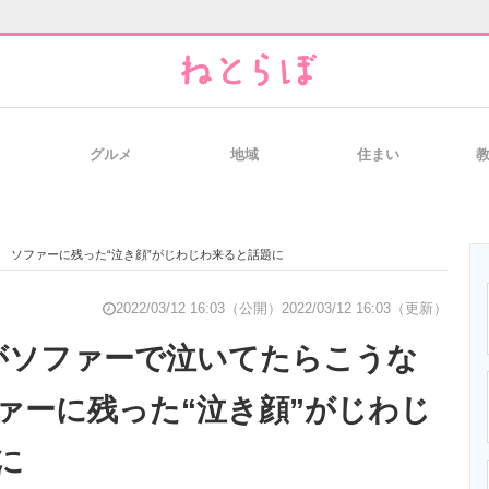
グルメ
地域
住まい
と未来を見通す
スマホと通信の最新トレンド
進化するPCとデ
 ソファーに残った“泣き顔”がじわじわ来ると話題に
のいまが分かる
企業ITのトレンドを詳説
経営リーダーの
2022/03/12 16:03（公開）
2022/03/12 16:03（更新）
がソファーで泣いてたらこうな
ァーに残った“泣き顔”がじわじ
T製品の総合サイト
IT製品の技術・比較・事例
製造業のIT導入
に