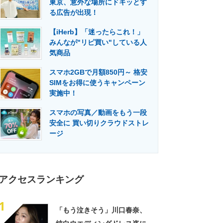
東京、意外な場所にドキッとす
門メディア
建設×テクノロジーの最前線
る広告が出現！
【iHerb】「迷ったらこれ！」
みんなが"リピ買い"している人
気商品
スマホ2GBで月額850円～ 格安
SIMをお得に使うキャンペーン
実施中！
スマホの写真／動画をもう一段
安全に 買い切りクラウドストレ
ージ
アクセスランキング
1
「もう泣きそう」川口春奈、