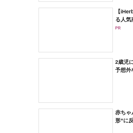
【iH
る人気
PR
2歳児
予想外
赤ちゃ
形”に