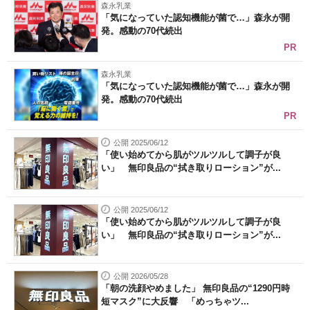
森永乳業
「気になっていた認知機能が菌で…」森永が開
発。感動の70代続出
PR
森永乳業
「気になっていた認知機能が菌で…」森永が開
発。感動の70代続出
PR
公開 2025/06/12
「使い始めてから肌がツルツルして調子が良
い」 無印良品の“拭き取りローション”が...
公開 2025/06/12
「使い始めてから肌がツルツルして調子が良
い」 無印良品の“拭き取りローション”が...
公開 2026/05/28
「朝の洗顔やめました」 無印良品の“1290円時
短マスク”に大反響 「めっちゃツ...