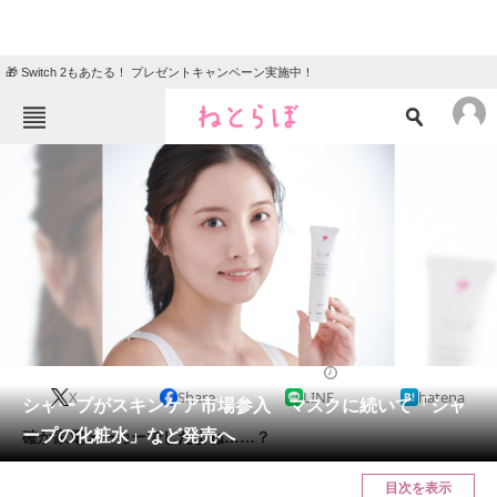
🎁 Switch 2もあたる！ プレゼントキャンペーン実施中！
ねとらぼメニュー
TOP
ニュース
エンタメ
クイズ
グルメ
地域
住まい
教育・育児
動物
リサーチ
2022/03/15 15:17（公開）
X
Share
LINE
hatena
会員記事
シャープがスキンケア市場参入 マスクに続いて「シャ
ープの化粧水」など発売へ
確か家電メーカーでしたよね……？
メディア
目次を表示
注目記事を集めた総合ページ