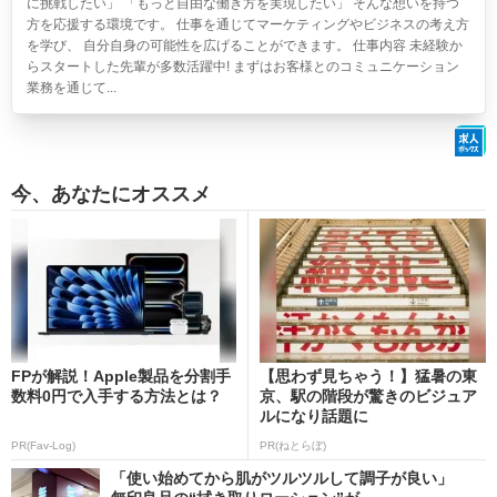
に挑戦したい」 「もっと自由な働き方を実現したい」 そんな想いを持つ
方を応援する環境です。 仕事を通じてマーケティングやビジネスの考え方
を学び、 自分自身の可能性を広げることができます。 仕事内容 未経験か
らスタートした先輩が多数活躍中! まずはお客様とのコミュニケーション
業務を通じて...
今、あなたにオススメ
FPが解説！Apple製品を分割手
【思わず見ちゃう！】猛暑の東
数料0円で入手する方法とは？
京、駅の階段が驚きのビジュア
ルになり話題に
PR(Fav-Log)
PR(ねとらぼ)
「使い始めてから肌がツルツルして調子が良い」