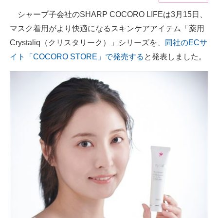
シャープ子会社のSHARP COCORO LIFEは3月15日、
ITの今と未来を見通す
マスク着用がより快適になるスキンケアアイテム「薬用
スマホと通信の最新トレンド
Crystaliq（クリスタリーク）」シリーズを、
同社のECサ
イト「COCORO STORE」で発売する
と発表しました。
進化するPCとデバイスの未来
好きが集まる 比べて選べる
ビジネスと働き方のヒント
AI活用のいまが分かる
企業ITのトレンドを詳説
経営リーダーのコミュニティ
マーケ×ITの今がよく分かる
ITエンジニア向け専門サイト