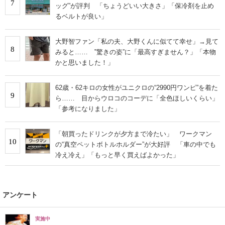
7
ッグ”が評判 「ちょうどいい大きさ」「保冷剤を止め
るベルトが良い」
大野智ファン「私の夫、大野くんに似てて幸せ」→見て
8
みると…… ‟驚きの姿”に「最高すぎません？」「本物
かと思いました！」
62歳・62キロの女性がユニクロの“2990円ワンピ”を着た
9
ら…… 目からウロコのコーデに「全色ほしいくらい」
「参考になりました」
「朝買ったドリンクが夕方まで冷たい」 ワークマン
10
の“真空ペットボトルホルダー”が大好評 「車の中でも
冷え冷え」「もっと早く買えばよかった」
アンケート
実施中