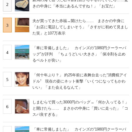
2
きの中身に「本当にあるんですね！」「お宝だ」
夫が買ってきた赤福→開けたら…… まさかの中身に
3
「お店に電話してしまいそう」「さすがに初めて見まし
た笑」と107万表示
「車に常備しました」 カインズの“1980円クーラーバ
4
ッグ”が評判 「ちょうどいい大きさ」「保冷剤を止め
るベルトが良い」
「何十年ぶり？」 約25年前に表舞台去った“消費税アイ
5
ドル” 現在の姿にネット衝撃「いくつになってもかわ
いい」「また会えるなんて」
しまむらで買った3000円のバッグ→「何か入ってる！」
6
と開けたら…… まさかの中身に「買いに走った」「コ
スパ良すぎる」
「車に常備しました」 カインズの“1980円クーラーバ