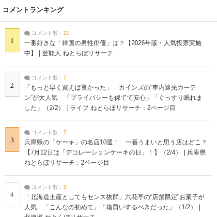
コメントランキング
コメント数：
21
1
一番好きな「韓国の男性俳優」は？【2026年版・人気投票実施
中】 | 芸能人 ねとらぼリサーチ
コメント数：
7
2
「もっと早く買えば良かった」 カインズの“車内遮光カーテ
ン”が大人気 「プライバシーも保てて安心」「ぐっすり眠れま
した」（2/2） | ライフ ねとらぼリサーチ：2ページ目
コメント数：
7
3
兵庫県の「ケーキ」の名店10選！ 一番うまいと思う店はどこ？
【7月12日は「デコレーションケーキの日」！】（2/4） | 兵庫県
ねとらぼリサーチ：2ページ目
コメント数：
5
4
「北海道土産としてもセンス抜群」六花亭の“店舗限定”お菓子が
人気 「こんなの初めて」「箱買いするべきだった」（1/2） |