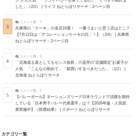
ン”が大人気 「プライバシーも保てて安心」「ぐっすり眠れま
した」（2/2） | ライフ ねとらぼリサーチ：2ページ目
コメント数：
7
3
兵庫県の「ケーキ」の名店10選！ 一番うまいと思う店はどこ？
【7月12日は「デコレーションケーキの日」！】（2/4） | 兵庫県
ねとらぼリサーチ：2ページ目
コメント数：
5
4
「北海道土産としてもセンス抜群」六花亭の“店舗限定”お菓子が
人気 「こんなの初めて」「箱買いするべきだった」（1/2） |
北海道 ねとらぼリサーチ
コメント数：
3
5
【バレーボール】ネーションズリーグ日本ラウンドで活躍を期待
している「日本男子バレー代表選手」は？【2026年版・人気投
票実施中】（投票結果） | スポーツ ねとらぼリサーチ
カテゴリ一覧