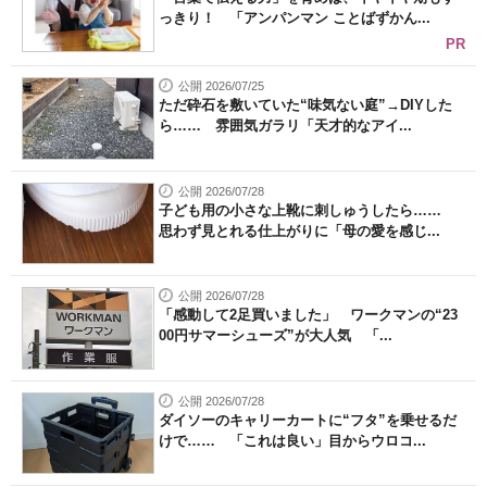
っきり！ 「アンパンマン ことばずかん...
PR
公開 2026/07/25
ただ砕石を敷いていた“味気ない庭”→DIYした
ら…… 雰囲気ガラリ「天才的なアイ...
公開 2026/07/28
子ども用の小さな上靴に刺しゅうしたら……
思わず見とれる仕上がりに「母の愛を感じ...
公開 2026/07/28
「感動して2足買いました」 ワークマンの“23
00円サマーシューズ”が大人気 「...
公開 2026/07/28
ダイソーのキャリーカートに“フタ”を乗せるだ
けで…… 「これは良い」目からウロコ...