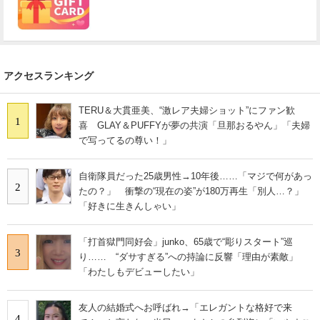
アクセスランキング
TERU＆大貫亜美、“激レア夫婦ショット”にファン歓
1
喜 GLAY＆PUFFYが夢の共演「旦那おるやん」「夫婦
で写ってるの尊い！」
自衛隊員だった25歳男性→10年後……「マジで何があっ
2
たの？」 衝撃の“現在の姿”が180万再生「別人…？」
「好きに生きんしゃい」
「打首獄門同好会」junko、65歳で“彫りスタート”巡
3
り…… “ダサすぎる”への持論に反響「理由が素敵」
「わたしもデビューしたい」
友人の結婚式へお呼ばれ→「エレガントな格好で来
4