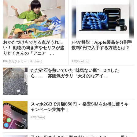
おかたづけもできる点がうれし
FPが解説！Apple製品を分割手
い！ 動物の鳴き声やセリフが盛
数料0円で入手する方法とは？
りだくさんの「アニア ...
PR(タカラトミー｜Hugkum)
PR(Fav-Log)
ただ砕石を敷いていた“味気ない庭”→DIYした
ら…… 雰囲気ガラリ「天才的なアイ...
スマホ2GBで月額850円～ 格安SIMをお得に使うキ
ャンペーン実施中！
PR(IIJmio)