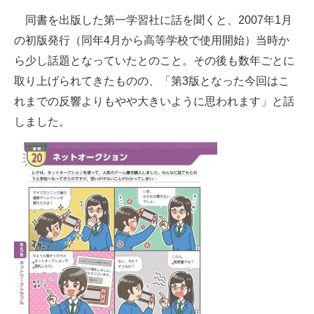
企業向けIT製品の総合サイト
同書を出版した第一学習社に話を聞くと、2007年1月
の初版発行（同年4月から高等学校で使用開始）当時か
IT製品の技術・比較・事例
ら少し話題となっていたとのこと。その後も数年ごとに
製造業のIT導入・活用を支援
取り上げられてきたものの、「第3版となった今回はこ
れまでの反響よりもやや大きいように思われます」と話
モノづくり技術者専門サイト
しました。
エレクトロニクス専門サイト
電子設計の基本と応用
エネルギーの専門メディア
建設×テクノロジーの最前線
ちょっと気になるネットの話題