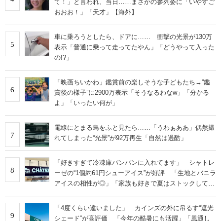
て！」と言われ、当日……まさかの参列姿に「いやすご
おおお！」「天才」【海外】
車に乗ろうとしたら、ドアに…… 衝撃の光景が130万
5
表示「普通に乗って走ってたやん」「どうやって入った
の!?」
「映画ちいかわ」鑑賞前の楽しそうな子どもたち→“鑑
6
賞後の様子”に2900万表示「そうなるわなw」「分かる
よ」「いったい何が」
電線にとまる鳥をふと見たら……「うわぁああ」偶然撮
7
れてしまった“光景”が92万再生「自然は過酷」
「好きすぎて冷凍庫パンパンに入れてます」 シャトレ
8
ーゼの“1個約61円シューアイス”が好評 「生地とバニラ
アイスの相性が◎」「家族も好きで夏はストックして
る」
「4度くらい違いました」 カインズの外に吊るす“遮光
9
シェード”が高評価 「今年の酷暑にも活躍」「風通し