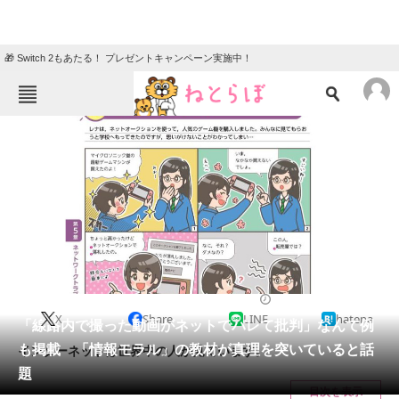
🎁 Switch 2もあたる！ プレゼントキャンペーン実施中！
ねとらぼメニュー
TOP
ニュース
エンタメ
クイズ
グルメ
地域
住まい
教育・育児
動物
リサーチ
2022/03/27 11:30（公開）
X
Share
LINE
hatena
会員記事
「線路内で撮った動画がネットでバレて批判」なんて例
も掲載 「情報モラル」の教材が真理を突いていると話
インターネットは世界中の人が見ています。
メディア
題
目次を表示
注目記事を集めた総合ページ