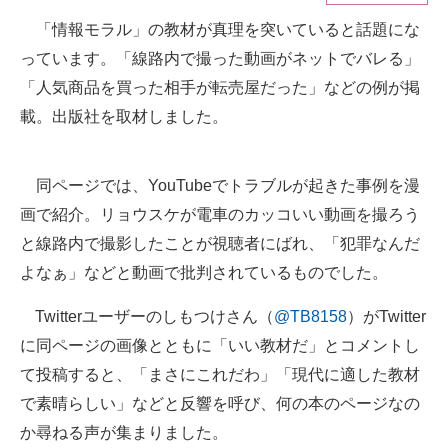
「情報モラル」の教材が真理を突いていると話題にな
ITの今と未来を見通す
っています。「線路内で撮った動画がネットでバレる」
スマホと通信の最新トレンド
「人気商品を買った相手が転売屋だった」などの例が掲
載。出版社を取材しました。
進化するPCとデバイスの未来
好きが集まる 比べて選べる
同ページでは、YouTubeでトラブルが起きた事例を漫
画で紹介。リョウスケが電車のカッコいい動画を撮ろう
ビジネスと働き方のヒント
と線路内で撮影したことが視聴者にばれ、「犯罪なんだ
AI活用のいまが分かる
よなぁ」などと動画で批判されているものでした。
企業ITのトレンドを詳説
Twitterユーザーのしもつけさん（
@TB8158
）がTwitter
経営リーダーのコミュニティ
に同ページの画像とともに「いい教材だ」とコメントし
て投稿すると、「まさにこれだわ」「現代に適した教材
マーケ×ITの今がよく分かる
で素晴らしい」などと反響を呼び、何の本のページなの
ITエンジニア向け専門サイト
か尋ねる声が集まりました。