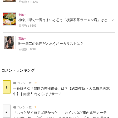
回答数：19645
実施中
神奈川県で一番うまいと思う「横浜家系ラーメン店」はどこ？
回答数：8507
実施中
唯一無二の歌声だと思うボーカリストは？
回答数：8084
コメントランキング
コメント数：
21
1
一番好きな「韓国の男性俳優」は？【2026年版・人気投票実施
中】 | 芸能人 ねとらぼリサーチ
コメント数：
7
2
「もっと早く買えば良かった」 カインズの“車内遮光カーテ