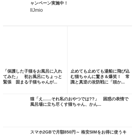
ャンペーン実施中！
IIJmio
「保護した子猫をお風呂に入れ
止めても止めても湯船に飛び込
てみた」 初お風呂にちょっと
む猫ちゃんに驚き＆爆笑！ 常
緊張 固まる子猫ちゃんが...
識と真逆の攻防戦に「頭か...
猫「え……それ私のおやつでは??」 困惑の表情で
風呂場に立ち尽くす猫ちゃん、かん...
スマホ2GBで月額850円～ 格安SIMをお得に使うキ