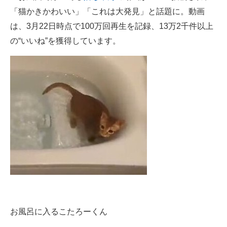
「猫かきかわいい」「これは大発見」と話題に。動画
ITの今と未来を見通す
は、3月22日時点で100万回再生を記録、13万2千件以上
の“いいね”を獲得しています。
スマホと通信の最新トレンド
進化するPCとデバイスの未来
好きが集まる 比べて選べる
ビジネスと働き方のヒント
AI活用のいまが分かる
企業ITのトレンドを詳説
経営リーダーのコミュニティ
マーケ×ITの今がよく分かる
お風呂に入るこたろーくん
ITエンジニア向け専門サイト