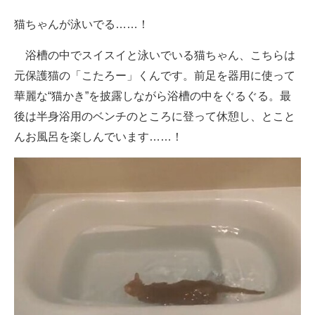
企業向けIT製品の総合サイト
猫ちゃんが泳いでる……！
IT製品の技術・比較・事例
浴槽の中でスイスイと泳いでいる猫ちゃん、こちらは
元保護猫の「こたろー」くんです。前足を器用に使って
製造業のIT導入・活用を支援
華麗な“猫かき”を披露しながら浴槽の中をぐるぐる。最
モノづくり技術者専門サイト
後は半身浴用のベンチのところに登って休憩し、とこと
んお風呂を楽しんでいます……！
エレクトロニクス専門サイト
電子設計の基本と応用
エネルギーの専門メディア
建設×テクノロジーの最前線
ちょっと気になるネットの話題