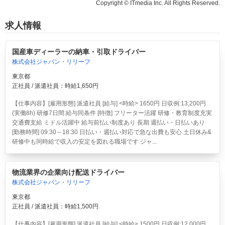
Copyright © ITmedia Inc. All Rights Reserved.
求人情報
国産車ディーラーの納車・引取ドライバー
株式会社ジャパン・リリーフ
東京都
正社員 / 派遣社員：時給1,650円
【仕事内容】[雇用形態] 派遣社員 [給与] <時給> 1650円 日収例:13,200円
(実働8h) 研修7日間:給与同条件 [特徴] フリーター活躍 研修・教育制度充実
交通費支給 ミドル活躍中 給与前払い制度あり 長期 週払い・日払いあり
[勤務時間] 09:30～18:30 日払い・週払い対応で急な出費も安心 土日休み&
研修中も同時給で収入の安定を図れる職場です ジャ...
物流業界の企業向け配送ドライバー
株式会社ジャパン・リリーフ
東京都
正社員 / 派遣社員：時給1,500円
【仕事内容】[雇用形態] 派遣社員 [給与] <時給> 1500円 日収例:12,000円