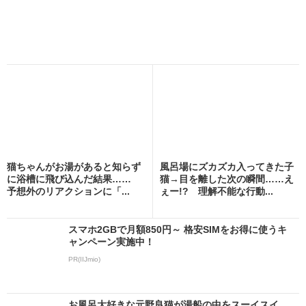
猫ちゃんがお湯があると知らず
風呂場にズカズカ入ってきた子
に浴槽に飛び込んだ結果……
猫→目を離した次の瞬間……え
予想外のリアクションに「...
ぇー!? 理解不能な行動...
スマホ2GBで月額850円～ 格安SIMをお得に使うキ
ャンペーン実施中！
PR(IIJmio)
お風呂大好きな元野良猫が湯船の中をスーイスイ