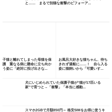
と…… まるで別猫な衝撃のビフォーア...
子猫と離れてしまった母猫を保
お風呂大好きな猫ちゃん、待ち
護 重なる病に懸命に立ち向か
きれず湯船に……！ 自ら入る
う姿に「絶対に投げ出さな...
姿に猫飼いから「可愛いす...
犬にいじめられていた保護子猫が“猫が17匹いる
家”で育つと→「衝撃」「本当に感動...
スマホ2GBで月額850円～ 格安SIMをお得に使うキ