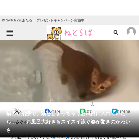
🎁 Switch 2もあたる！ プレゼントキャンペーン実施中！
ねとらぼメニュー
TOP
ニュース
エンタメ
クイズ
グルメ
地域
住まい
教育・育児
動物
リサーチ
2022/03/25 21:00（公開）
X
Share
LINE
hatena
会員記事
猫カビ治療で、猫をしょっちゅうお風呂に入れていた
ら…… お風呂大好き＆スイスイ泳ぐ姿が驚きのかわい
ぐーるぐる。
メディア
さ
お風呂で泳いでる
猫ちゃん
の動画がTikTok投稿され、
注目記事を集めた総合ページ