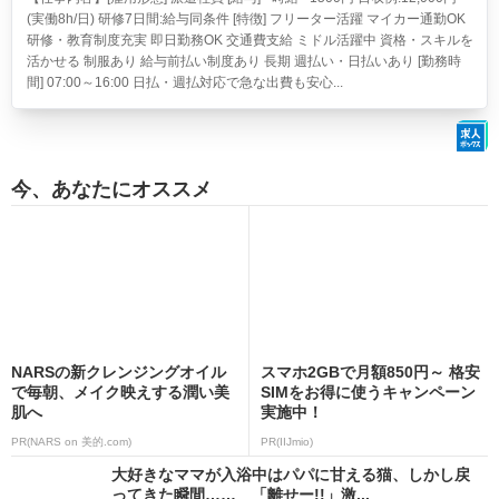
(実働8h/日) 研修7日間:給与同条件 [特徴] フリーター活躍 マイカー通勤OK
研修・教育制度充実 即日勤務OK 交通費支給 ミドル活躍中 資格・スキルを
活かせる 制服あり 給与前払い制度あり 長期 週払い・日払いあり [勤務時
間] 07:00～16:00 日払・週払対応で急な出費も安心...
今、あなたにオススメ
NARSの新クレンジングオイル
スマホ2GBで月額850円～ 格安
で毎朝、メイク映えする潤い美
SIMをお得に使うキャンペーン
肌へ
実施中！
PR(NARS on 美的.com)
PR(IIJmio)
大好きなママが入浴中はパパに甘える猫、しかし戻
ってきた瞬間…… 「離せー!!」激...