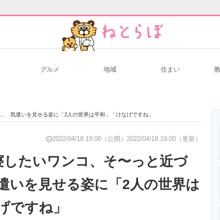
グルメ
地域
住まい
と未来を見通す
スマホと通信の最新トレンド
進化するPCとデ
… 気遣いを見せる姿に「2人の世界は平和」「けなげですね」
のいまが分かる
企業ITのトレンドを詳説
経営リーダーの
2022/04/18 19:00（公開）
2022/04/18 19:00（更新）
寝したいワンコ、そ〜っと近づ
遣いを見せる姿に「2人の世界は
T製品の総合サイト
IT製品の技術・比較・事例
製造業のIT導入
げですね」