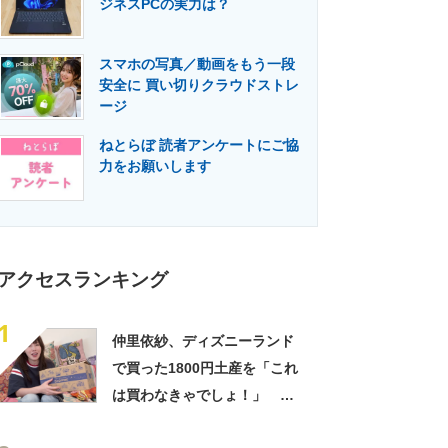
ジネスPCの実力は？
門メディア
建設×テクノロジーの最前線
スマホの写真／動画をもう一段
安全に 買い切りクラウドストレ
ージ
ねとらぼ 読者アンケートにご協
力をお願いします
アクセスランキング
1
仲里依紗、ディズニーランド
で買った1800円土産を「これ
は買わなきゃでしょ！」
「すっごい上手お買い物」と