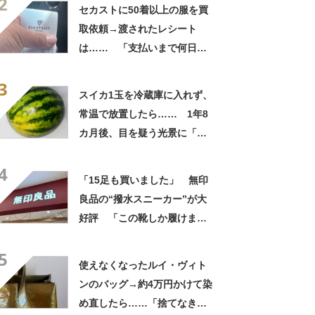
2
自画自賛
セカストに50着以上の服を買
取依頼→渡されたレシート
は…… 「支払いまで何日か
待たされた」衝撃的な光景に
3
「この値段はヤバすぎ」
スイカ1玉を冷蔵庫に入れず、
常温で放置したら…… 1年8
カ月後、目を疑う光景に「ヤ
バいヤバいヤバい」「えっ、
4
こんな姿に……!?」
「15足も買いました」 無印
良品の“撥水スニーカー”が大
好評 「この靴しか履けませ
ん」「本当に疲れにくい」
5
「一生買い続けます」
使えなくなったルイ・ヴィト
ンのバッグ→約4万円かけて染
め直したら……「捨てなきゃ