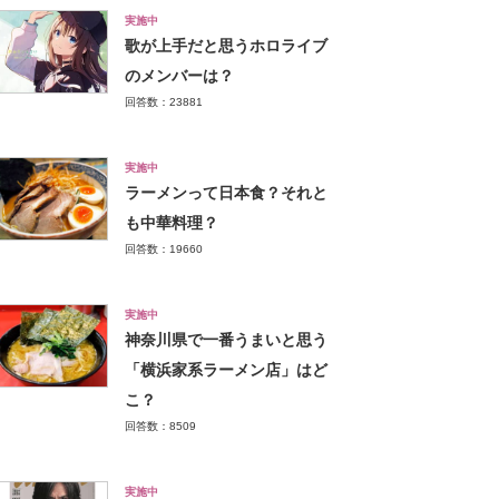
実施中
歌が上手だと思うホロライブ
のメンバーは？
回答数：23881
実施中
ラーメンって日本食？それと
も中華料理？
回答数：19660
実施中
神奈川県で一番うまいと思う
「横浜家系ラーメン店」はど
こ？
回答数：8509
実施中