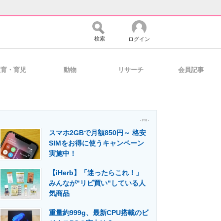
検索
ログイン
教育・育児
動物
リサーチ
会員記事
バイスの未来
好きが集まる 比べて選べる
- PR -
スマホ2GBで月額850円～ 格安
コミュニティ
マーケ×ITの今がよく分かる
SIMをお得に使うキャンペーン
実施中！
【iHerb】「迷ったらこれ！」
・活用を支援
みんなが"リピ買い"している人
気商品
重量約999g、最新CPU搭載のビ