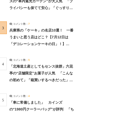
ズの“車内遮光カーテン”が大人気 「プ
ライバシーも保てて安心」「ぐっすり眠
れました」（2/2） | ライフ ねとらぼリ
サーチ：2ページ目
コメント数：
7
3
兵庫県の「ケーキ」の名店10選！ 一番
うまいと思う店はどこ？【7月12日は
「デコレーションケーキの日」！】
（2/4） | 兵庫県 ねとらぼリサーチ：2ペ
ージ目
コメント数：
5
4
「北海道土産としてもセンス抜群」六花
亭の“店舗限定”お菓子が人気 「こんな
の初めて」「箱買いするべきだった」
（1/2） | 北海道 ねとらぼリサーチ
コメント数：
4
5
「車に常備しました」 カインズ
の“1980円クーラーバッグ”が評判 「ち