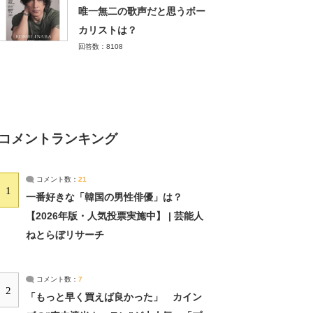
唯一無二の歌声だと思うボー
カリストは？
回答数：8108
コメントランキング
コメント数：
21
1
一番好きな「韓国の男性俳優」は？
【2026年版・人気投票実施中】 | 芸能人
ねとらぼリサーチ
コメント数：
7
2
「もっと早く買えば良かった」 カイン