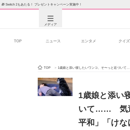
🎁 Switch 2もあたる！ プレゼントキャンペーン実施中！
メディア
TOP
ニュース
エンタメ
クイズ
注目記事を集めた総合ページ
ITの今
TOP
>
1歳娘と添い寝したいワンコ、そ〜っと近づいて…
ビジネスと働き方のヒント
AI活用
1歳娘と添い
いて…… 気
ITエンジニア向け専門サイト
企業向けI
平和」「けな