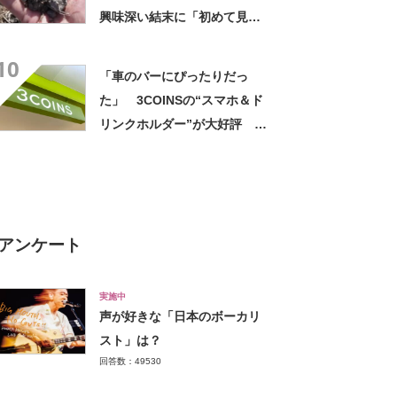
興味深い結末に「初めて見
た」「こんなデカくなん
10
の？」投稿者に話を聞いた
「車のバーにぴったりだっ
た」 3COINSの“スマホ＆ド
リンクホルダー”が大好評
「ドリンクホルダーが二つあ
って便利」「もっと早く買え
ばよかった」
アンケート
実施中
声が好きな「日本のボーカリ
スト」は？
回答数：49530