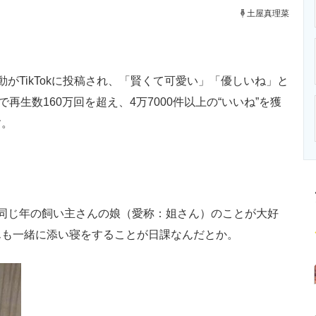
ニクス専門サイト
電子設計の基本と応用
エネルギーの専
土屋真理菜
動がTikTokに投稿され、「賢くて可愛い」「優しいね」と
再生数160万回を超え、4万7000件以上の“いいね”を獲
す。
同じ年の飼い主さんの娘（愛称：姐さん）のことが大好
んも一緒に添い寝をすることが日課なんだとか。