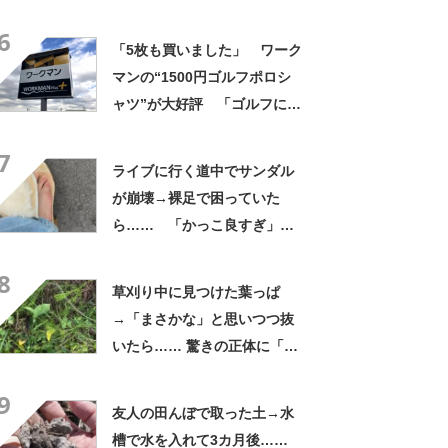
よかった」「そういう使い道
6
もあったのか」
「5枚も買いました」 ワーク
マンの“1500円ゴルフポロシ
ャツ”が大好評 「ゴルフにも
普段使いにも最適」「汗をか
7
いてもすぐ乾く」「全てに大
ライブに行く道中でサンダル
満足しています」
が崩壊→裸足で困っていた
ら…… 「かっこ良すぎ」ま
さかの展開に感動「こういう
8
人に私もなりたい」
草刈り中に見つけた葉っぱ
→「まさかな」と思いつつ抜
いたら…… 驚きの正体に「お
宝やね」「生命力すごい」
9
友人の田んぼで取った土→水
槽で水を入れて3カ月後……