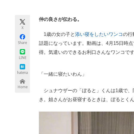
モノづくり技術者専門サイト
エレクトロ
仲の良さが伝わる。
X
ちょっと気になるネットの話題
1歳の女の子と
添い寝をしたいワンコ
の行
Share
話題になっています。動画は、4月15日時点で
得。気遣いのできるお利口さんなワンコで
LINE
hatena
「一緒に寝たいわん」
Home
シュナウザーの「ぼると」くんは1歳で、
き。姐さんがお昼寝するときは、ぼるとく