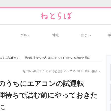
グルメ
地域
住まい
と未来を見通す
スマホと通信の最新トレンド
進化するPCとデ
コンの試運転を」 夏の修理待ちで詰む前にやっておきたい知恵が話題に
のいまが分かる
企業ITのトレンドを詳説
経営リーダーの
2022/04/30 18:00（公開）
2022/04/30 18:00（更新）
のうちにエアコンの試運転
T製品の総合サイト
IT製品の技術・比較・事例
製造業のIT導入
理待ちで詰む前にやっておきた
に