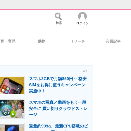
検索
ログイン
教育・育児
動物
リサーチ
会員記事
バイスの未来
好きが集まる 比べて選べる
- PR -
スマホ2GBで月額850円～ 格安
コミュニティ
マーケ×ITの今がよく分かる
SIMをお得に使うキャンペーン
実施中！
スマホの写真／動画をもう一段
・活用を支援
安全に 買い切りクラウドストレ
ージ
重量約999g、最新CPU搭載のビ