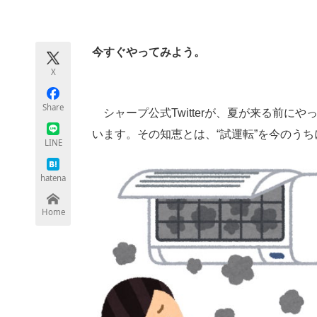
モノづくり技術者専門サイト
エレクトロ
今すぐやってみよう。
X
ちょっと気になるネットの話題
Share
シャープ公式Twitterが、夏が来る前に
います。その知恵とは、“試運転”を今のう
LINE
hatena
Home