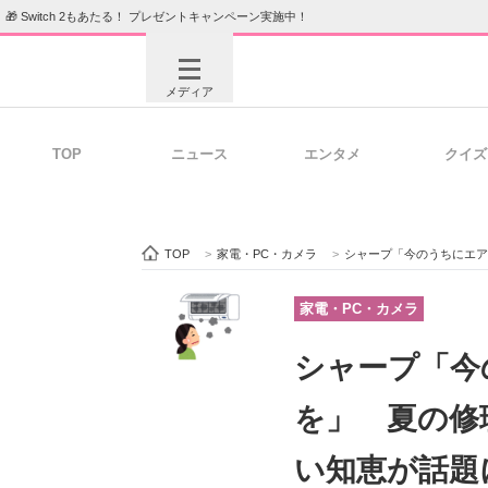
🎁 Switch 2もあたる！ プレゼントキャンペーン実施中！
メディア
TOP
ニュース
エンタメ
クイズ
注目記事を集めた総合ページ
ITの今
TOP
>
家電・PC・カメラ
>
シャープ「今のうちにエア
ビジネスと働き方のヒント
AI活用
家電・PC・カメラ
シャープ「今
ITエンジニア向け専門サイト
企業向けI
を」 夏の修
い知恵が話題