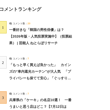
コメントランキング
コメント数：
20
1
一番好きな「韓国の男性俳優」は？
【2026年版・人気投票実施中】（投票結
果） | 芸能人 ねとらぼリサーチ
コメント数：
7
2
「もっと早く買えば良かった」 カイン
ズの“車内遮光カーテン”が大人気 「プ
ライバシーも保てて安心」「ぐっすり眠
れました」（2/2） | ライフ ねとらぼリ
サーチ：2ページ目
コメント数：
7
3
兵庫県の「ケーキ」の名店10選！ 一番
うまいと思う店はどこ？【7月12日は