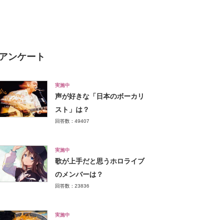
景に「正直ビックリ」「マジ
かよ笑笑」
アンケート
実施中
声が好きな「日本のボーカリ
スト」は？
回答数：49407
実施中
歌が上手だと思うホロライブ
のメンバーは？
回答数：23836
実施中