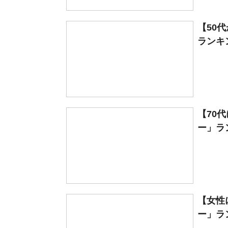
【50
ランキン
【70
ー」ラン
【女性
ー」ラン