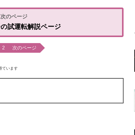
ーの試運転解説ページ
2
次のページ
得ています