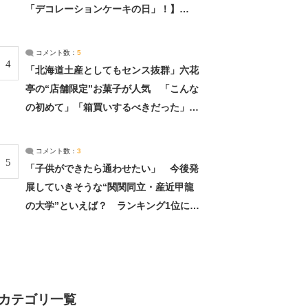
「デコレーションケーキの日」！】
（2/4） | 兵庫県 ねとらぼリサーチ：2ペ
ージ目
コメント数：
5
4
「北海道土産としてもセンス抜群」六花
亭の“店舗限定”お菓子が人気 「こんな
の初めて」「箱買いするべきだった」
（1/2） | 北海道 ねとらぼリサーチ
コメント数：
3
5
「子供ができたら通わせたい」 今後発
展していきそうな“関関同立・産近甲龍
の大学”といえば？ ランキング1位に学
生の声「学問の街のように多様に学べ
る」「就職や進学の実績も高い」 | 大学
ねとらぼリサーチ
カテゴリ一覧