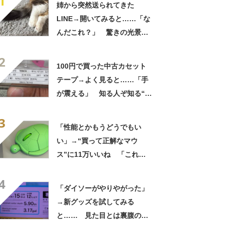
1
姉から突然送られてきた
LINE→開いてみると……「な
んだこれ？」 驚きの光景に
「天才」「僕は敬意を表する
2
ッ！」
100円で買った中古カセット
テープ→よく見ると……「手
が震える」 知る人ぞ知る“驚
きのアイテム”に「な、なん
3
と！」「おお、懐かしい」
「性能とかもうどうでもい
い」→“買って正解なマウ
ス”に11万いいね 「これ
は……?!」「もはやネズミで
4
はない」
「ダイソーがやりやがった」
→新グッズを試してみる
と…… 見た目とは裏腹の光