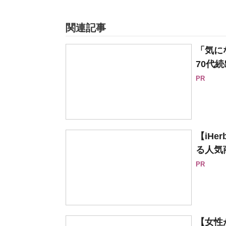
関連記事
「気に
70代続
PR
【iH
る人気
PR
【女性