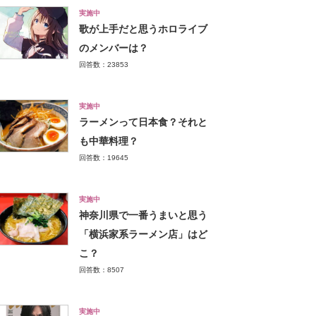
実施中
歌が上手だと思うホロライブ
のメンバーは？
回答数：23853
実施中
ラーメンって日本食？それと
も中華料理？
回答数：19645
実施中
神奈川県で一番うまいと思う
「横浜家系ラーメン店」はど
こ？
回答数：8507
実施中