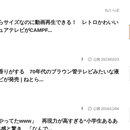
ねとらぼ
らサイズなのに動画再生できる！ レトロかわいい
アテレビがCAMPF...
公開 2023/02/23
香りがする 70年代のブラウン管テレビみたいな液
が発売 | ねとら...
公開 2016/11/04
やってたwww」 再現力が高すぎる“小学生あるあ
感と驚き 「なんで...