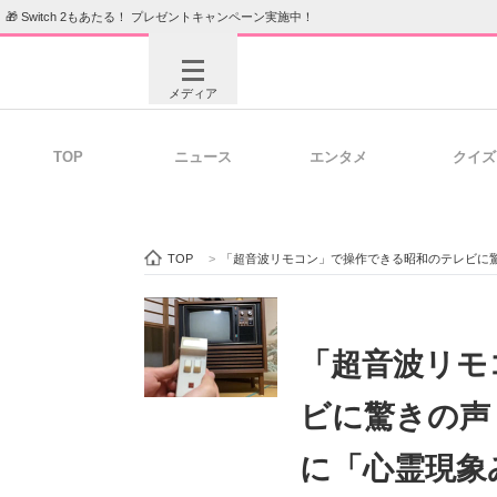
🎁 Switch 2もあたる！ プレゼントキャンペーン実施中！
メディア
TOP
ニュース
エンタメ
クイズ
注目記事を集めた総合ページ
ITの今
TOP
>
「超音波リモコン」で操作できる昭和のテレビに
ビジネスと働き方のヒント
AI活用
「超音波リモ
ビに驚きの声
ITエンジニア向け専門サイト
企業向けI
に「心霊現象