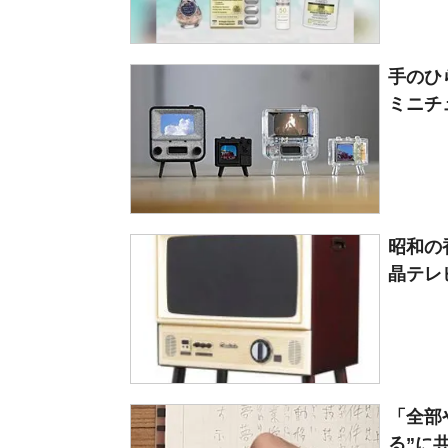
手のひ
ミニチュ
昭和の
晶テレビ
「全部
る”に共