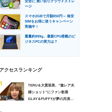
安全に 買い切りクラウドストレ
門メディア
建設×テクノロジーの最前線
ージ
スマホ2GBで月額850円～ 格安
SIMをお得に使うキャンペーン
実施中！
重量約999g、最新CPU搭載のビ
ジネスPCの実力は？
アクセスランキング
1
TERU＆大貫亜美、“激レア夫
婦ショット”にファン歓喜
GLAY＆PUFFYが夢の共演
「旦那おるやん」「夫婦で写