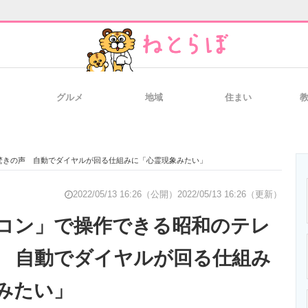
グルメ
地域
住まい
と未来を見通す
スマホと通信の最新トレンド
進化するPCとデ
驚きの声 自動でダイヤルが回る仕組みに「心霊現象みたい」
のいまが分かる
企業ITのトレンドを詳説
経営リーダーの
2022/05/13 16:26（公開）
2022/05/13 16:26（更新）
コン」で操作できる昭和のテレ
 自動でダイヤルが回る仕組み
T製品の総合サイト
IT製品の技術・比較・事例
製造業のIT導入
みたい」