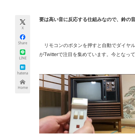
モノづくり技術者専門サイト
エレクトロ
要は高い音に反応する仕組みなので、鈴の
X
ちょっと気になるネットの話題
Share
リモコンのボタンを押すと自動でダイヤル
がTwitterで注目を集めています。今と
LINE
hatena
Home