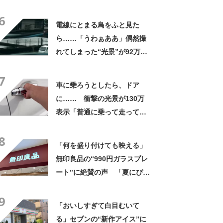
なるわなw」「分かるよ」
6
「いったい何が」
電線にとまる鳥をふと見た
ら……「うわぁああ」偶然撮
れてしまった“光景”が92万再
生「自然は過酷」
7
車に乗ろうとしたら、ドア
に…… 衝撃の光景が130万
表示「普通に乗って走ってた
やん」「どうやって入った
8
の!?」
「何を盛り付けても映える」
無印良品の“990円ガラスプレ
ート”に絶賛の声 「夏にぴっ
たりのお皿」「厚手なので安
9
定感ある」
「おいしすぎて白目むいて
る」セブンの“新作アイス”に