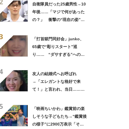
2
ってるの尊い！」
自衛隊員だった25歳男性→10
年後……「マジで何があった
の？」 衝撃の“現在の姿”が
180万再生「別人…？」「好
3
きに生きんしゃい」
「打首獄門同好会」junko、
65歳で“彫りスタート”巡
り…… “ダサすぎる”への持
論に反響「理由が素敵」「わ
4
たしもデビューしたい」
友人の結婚式へお呼ばれ
→「エレガントな格好で来
て！」と言われ、当日……ま
さかの参列姿に「いやすごお
5
おお！」「天才」【海外】
「映画ちいかわ」鑑賞前の楽
しそうな子どもたち→“鑑賞後
の様子”に2900万表示「そう