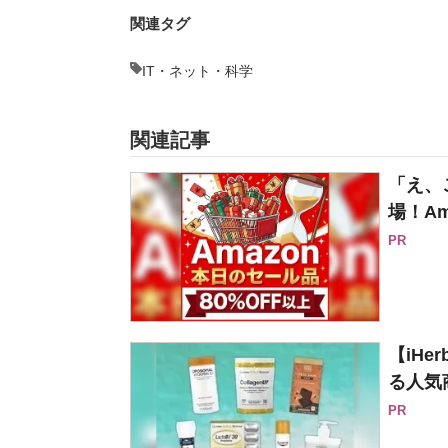
関連タグ
IT・ネット・科学
関連記事
「え、
場！Am
PR
【iH
る人気
PR