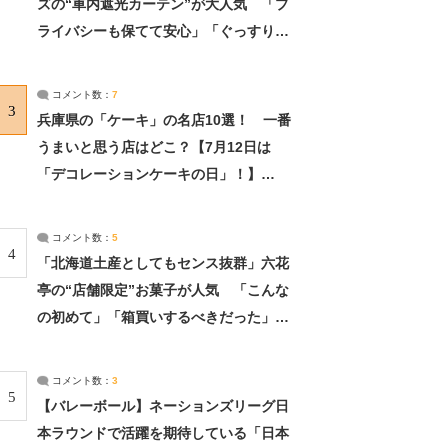
ズの“車内遮光カーテン”が大人気 「プ
ライバシーも保てて安心」「ぐっすり眠
れました」（2/2） | ライフ ねとらぼリ
サーチ：2ページ目
コメント数：
7
3
兵庫県の「ケーキ」の名店10選！ 一番
うまいと思う店はどこ？【7月12日は
「デコレーションケーキの日」！】
（2/4） | 兵庫県 ねとらぼリサーチ：2ペ
ージ目
コメント数：
5
4
「北海道土産としてもセンス抜群」六花
亭の“店舗限定”お菓子が人気 「こんな
の初めて」「箱買いするべきだった」
（1/2） | 北海道 ねとらぼリサーチ
コメント数：
3
5
【バレーボール】ネーションズリーグ日
本ラウンドで活躍を期待している「日本