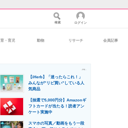
検索
ログイン
教育・育児
動物
リサーチ
会員記事
バイスの未来
好きが集まる 比べて選べる
- PR -
【iHerb】「迷ったらこれ！」
コミュニティ
マーケ×ITの今がよく分かる
みんなが"リピ買い"している人
気商品
【抽選で5,000円分】Amazonギ
・活用を支援
フトカードが当たる！読者アン
ケート実施中
スマホの写真／動画をもう一段