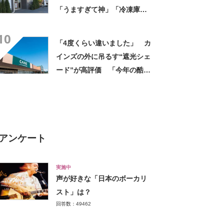
「うますぎて神」「冷凍庫に
入るだけ買い込もうかし
10
ら…」「シャリシャリがおい
「4度くらい違いました」 カ
しい」の声
インズの外に吊るす“遮光シェ
ード”が高評価 「今年の酷暑
にも活躍」「風通しもよくし
っかり遮光」の声
アンケート
実施中
声が好きな「日本のボーカリ
スト」は？
回答数：49462