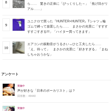
8
ら…… 驚きの正体に「びっくりした～」「焦げ目がリ
アル……」
ユニクロで買った『HUNTER×HUNTER』Tシャツ→輪
9
ゴムで縛って放置したら…… まさかの光景に「すすす
すすごすぎる!!!」「ハイター買ってきます」
エアコンの振動音がうるさい→ひと工夫したら……
10
「え、待って」 まさかの光景に「好きすぎる」「まね
しちゃおうかな」
アンケート
実施中
声が好きな「日本のボーカリスト」は？
回答数：49440
実施中