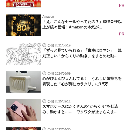
PR
Amazon
「え、こんなセールやってたの？」80％OFF以
上が続々登場！Amazonの本気が...
PR
公開 2021/06/19
「ずっと見ていられる」「歯車はロマン」 規
則正しい「からくりの動き」をまとめた動...
公開 2024/06/09
心がぴょんぴょんしてる！ うれしい気持ちを
表現した「心が弾むカラクリ」に3.5万...
公開 2025/02/11
スマホケースにたくさんの“からくり”を仕込
み、動かすと…… ワクワクが止まらんま...
公開 2022/04/30