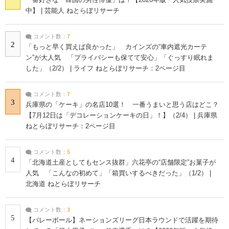
中】 | 芸能人 ねとらぼリサーチ
コメント数：
7
2
「もっと早く買えば良かった」 カインズの“車内遮光カーテ
ン”が大人気 「プライバシーも保てて安心」「ぐっすり眠れま
した」（2/2） | ライフ ねとらぼリサーチ：2ページ目
コメント数：
7
3
兵庫県の「ケーキ」の名店10選！ 一番うまいと思う店はどこ？
【7月12日は「デコレーションケーキの日」！】（2/4） | 兵庫県
ねとらぼリサーチ：2ページ目
コメント数：
5
4
「北海道土産としてもセンス抜群」六花亭の“店舗限定”お菓子が
人気 「こんなの初めて」「箱買いするべきだった」（1/2） |
北海道 ねとらぼリサーチ
コメント数：
3
5
【バレーボール】ネーションズリーグ日本ラウンドで活躍を期待