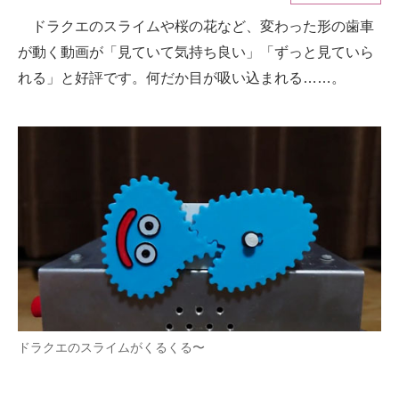
ドラクエのスライムや桜の花など、変わった形の歯車
ITの今と未来を見通す
が動く動画が「見ていて気持ち良い」「ずっと見ていら
スマホと通信の最新トレンド
れる」と好評です。何だか目が吸い込まれる……。
進化するPCとデバイスの未来
好きが集まる 比べて選べる
ビジネスと働き方のヒント
AI活用のいまが分かる
企業ITのトレンドを詳説
経営リーダーのコミュニティ
マーケ×ITの今がよく分かる
ドラクエのスライムがくるくる〜
ITエンジニア向け専門サイト