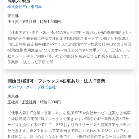
高収入/製造
株式会社平山 東日本
東京都
正社員 / 派遣社員：時給1,500円
【仕事内容】<男性・20～40代の方が活躍中><毎月2万円の寮費補助あり>
都内の完全個室寮に格安で住めます! 未経験スタートでも稼げる!月収30万
円以上可能 高定着率!働きやすく人気の職場です <株式会社平山での正社員
採用(無期雇用派遣)となります> <お仕事の内容> 大手メーカー工場で、 自
動車シートやドア内側パネルなどの部分を 組み立てる作業を担当します。
作業例 ・決まった手順で部...
開始日相談可・フレックス×在宅あり・法人IT営業
マンパワーグループ株式会社
東京都
正社員 / 派遣社員：時給2,000円
【仕事内容】IT企業で営業スキルを発揮 SESや自社サービス提案など幅広
く経験可能 在宅併用&フレックスで働きやすい環境です! <業務内容> ITサ
ービスを提供する企業にて、SESおよび自社サービスの提案営業を担当い
ただきます。顧客対応から営業企画まで幅広く関われるポジションです。
具体的には、以下のようなお仕事です。 ・既存顧客のフォローおよび新規