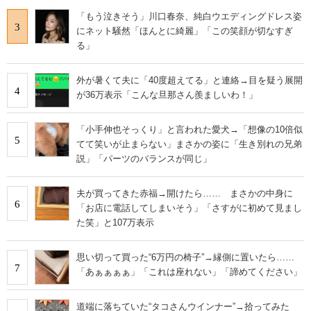
「もう泣きそう」川口春奈、純白ウエディングドレス姿
3
にネット騒然「ほんとに綺麗」「この笑顔が切なすぎ
る」
外が暑くて夫に「40度超えてる」と連絡→目を疑う展開
4
が36万表示「こんな旦那さん羨ましいわ！」
「小手伸也そっくり」と言われた愛犬→「想像の10倍似
5
てて笑いが止まらない」まさかの姿に「生き別れの兄弟
説」「パーツのバランスが同じ」
夫が買ってきた赤福→開けたら…… まさかの中身に
6
「お店に電話してしまいそう」「さすがに初めて見まし
た笑」と107万表示
思い切って買った“6万円の椅子”→縁側に置いたら……
7
「あぁぁぁぁ」「これは座れない」「諦めてください」
道端に落ちていた“タコさんウインナー”→拾ってみた