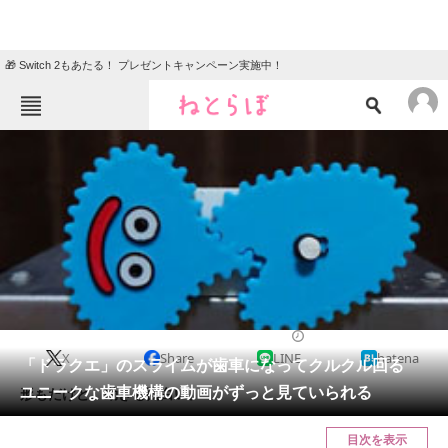
🎁 Switch 2もあたる！ プレゼントキャンペーン実施中！
ねとらぼメニュー
TOP
ニュース
エンタメ
クイズ
グルメ
地域
住まい
教育・育児
動物
リサーチ
2022/05/15 09:00（公開）
X
Share
LINE
hatena
会員記事
「ドラクエ」のスライムが歯車になってクルクル回る
ユニークな歯車機構の動画がずっと見ていられる
形もだけど、動きも面白い。
メディア
目次を表示
注目記事を集めた総合ページ