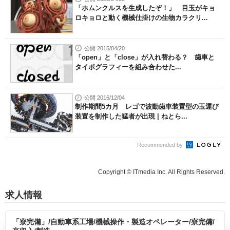
「ホムンクルスを生成したぞ！」 目玉がキョ
ロキョロと動く機械仕掛けの生物カラクリ...
公開 2015/04/20
「open」と「close」が入れ替わる？ 歯車と
タイポグラフィーを組み合わせた...
公開 2016/12/04
制作期間5カ月 レゴで波動歯車装置型の玉運び
装置を制作した猛者が出現 | ねとら...
Recommended by
Copyright © ITmedia Inc. All Rights Reserved.
求人情報
「寮完備」/自動車系工場/機械操作・製造オペレーター/寮完備/