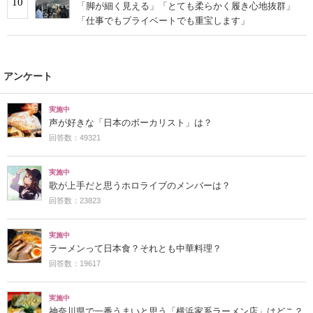
10
「脚が細く見える」「とても柔らかく履き心地抜群」
「仕事でもプライベートでも重宝します」
アンケート
実施中
声が好きな「日本のボーカリスト」は？
回答数：49321
実施中
歌が上手だと思うホロライブのメンバーは？
回答数：23823
実施中
ラーメンって日本食？それとも中華料理？
回答数：19617
実施中
神奈川県で一番うまいと思う「横浜家系ラーメン店」はどこ？