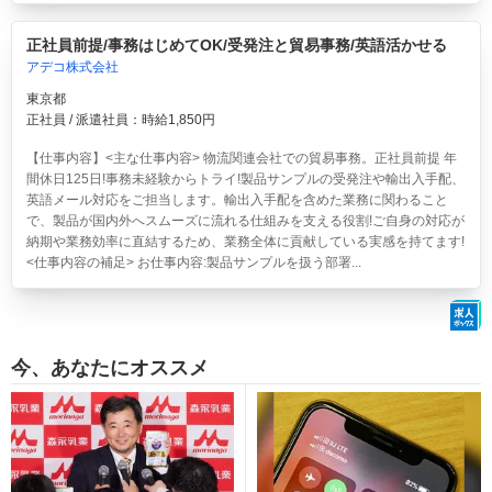
正社員前提/事務はじめてOK/受発注と貿易事務/英語活かせる
アデコ株式会社
東京都
正社員 / 派遣社員：時給1,850円
【仕事内容】<主な仕事内容> 物流関連会社での貿易事務。正社員前提 年
間休日125日!事務未経験からトライ!製品サンプルの受発注や輸出入手配、
英語メール対応をご担当します。輸出入手配を含めた業務に関わること
で、製品が国内外へスムーズに流れる仕組みを支える役割!ご自身の対応が
納期や業務効率に直結するため、業務全体に貢献している実感を持てます!
<仕事内容の補足> お仕事内容:製品サンプルを扱う部署...
今、あなたにオススメ