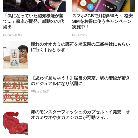
「気になっていた認知機能が菌
スマホ2GBで月額850円～ 格安
で…」森永が開発。感動の70代
SIMをお得に使うキャンペーン
続出
実施中！
PR(森永乳業)
PR(IIJmio)
憧れのオオカミの護符を埼玉県の三峯神社にもらい
に行く | ねとらぼ
【思わず見ちゃう！】猛暑の東京、駅の階段が驚き
のビジュアルになり話題に
PR(ねとらぼ)
海のモンスターフィッシュのカプセルトイ発売 オ
オカミウオやタカアシガニが可動フィ...