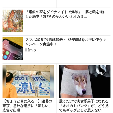
「鋼鉄の家をダイナマイトで爆破」 豚と狼を逆に
した絵本「3びきのかわいいオオカミ...
スマホ2GBで月額850円～ 格安SIMをお得に使うキ
ャンペーン実施中！
IIJmio
【ちょうど目に入る！】猛暑の
履くだけで肉食系男子になれる
東京、意外な場所に「涼しい」
「オオカミパンツ」が、どう見
広告が出現
てもギャグとしか思えない...