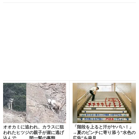
オオカミに追われ、カラスに狙
「階段を上ると汗がヤバい！」
われたヒツジの親子が崖に逃げ
→夏のピンチに寄り添う“水色の
込んで…… 間一髪の事態...
広告”を発見