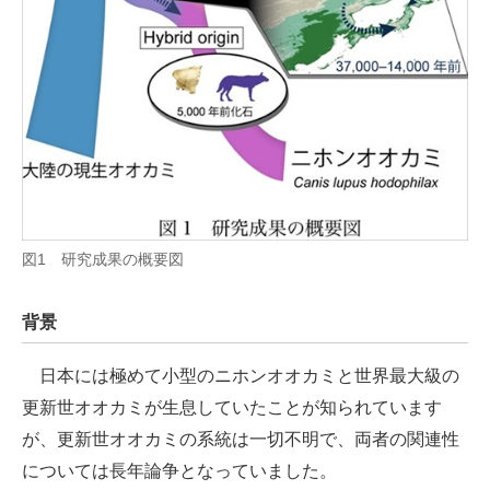
企業向けIT製品の総合サイト
IT製品の技術・比較・事例
製造業のIT導入・活用を支援
モノづくり技術者専門サイト
エレクトロニクス専門サイト
図1 研究成果の概要図
電子設計の基本と応用
エネルギーの専門メディア
背景
建設×テクノロジーの最前線
日本には極めて小型のニホンオオカミと世界最大級の
ちょっと気になるネットの話題
更新世オオカミが生息していたことが知られています
が、更新世オオカミの系統は一切不明で、両者の関連性
については長年論争となっていました。