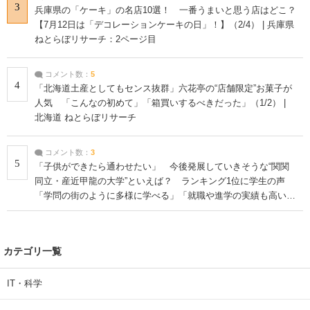
3
兵庫県の「ケーキ」の名店10選！ 一番うまいと思う店はどこ？
【7月12日は「デコレーションケーキの日」！】（2/4） | 兵庫県
ねとらぼリサーチ：2ページ目
コメント数：
5
4
「北海道土産としてもセンス抜群」六花亭の“店舗限定”お菓子が
人気 「こんなの初めて」「箱買いするべきだった」（1/2） |
北海道 ねとらぼリサーチ
コメント数：
3
5
「子供ができたら通わせたい」 今後発展していきそうな“関関
同立・産近甲龍の大学”といえば？ ランキング1位に学生の声
「学問の街のように多様に学べる」「就職や進学の実績も高い」
| 大学 ねとらぼリサーチ
カテゴリ一覧
IT・科学