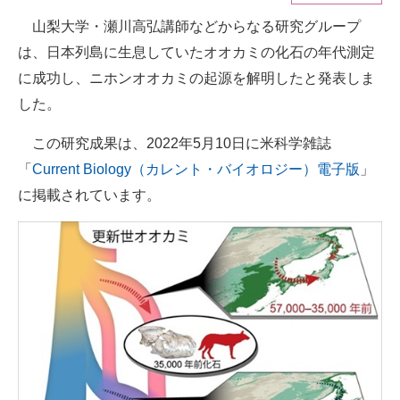
山梨大学・瀬川高弘講師などからなる研究グループ
ITの今と未来を見通す
は、日本列島に生息していたオオカミの化石の年代測定
スマホと通信の最新トレンド
に成功し、ニホンオオカミの起源を解明したと発表しま
した。
進化するPCとデバイスの未来
この研究成果は、2022年5月10日に米科学雑誌
好きが集まる 比べて選べる
「
Current Biology（カレント・バイオロジー）電子版
」
ビジネスと働き方のヒント
に掲載されています。
AI活用のいまが分かる
企業ITのトレンドを詳説
経営リーダーのコミュニティ
マーケ×ITの今がよく分かる
ITエンジニア向け専門サイト