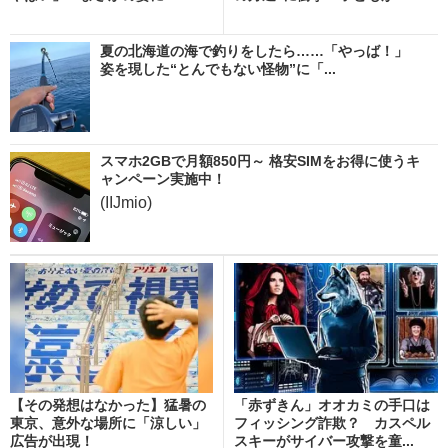
夏の北海道の海で釣りをしたら……「やっば！」
姿を現した“とんでもない怪物”に「...
スマホ2GBで月額850円～ 格安SIMをお得に使うキ
ャンペーン実施中！
(IIJmio)
【その発想はなかった】猛暑の
「赤ずきん」オオカミの手口は
東京、意外な場所に「涼しい」
フィッシング詐欺？ カスペル
広告が出現！
スキーがサイバー攻撃を童...