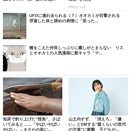
PR(ねとらぼ)
UFOに連れ去られる（？）オオカミが目撃される
浮遊した体と諦めの表情に「笑った...
種をこえた仲良しっぷりに癒しがとまらない リス
とオオカミの人気漫画に新キャラ「マ...
知床で釣り上げた“怪魚”、さば
山之内すず、「消えろ」「嫌
いてみると……「やばいやばい
い」とDMする“親くらいの世代
やばい」→まさかの姿に...
の方達”に衝撃 子どもが...