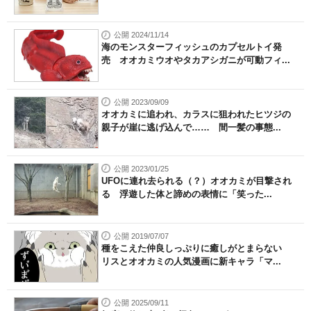
公開 2024/11/14
海のモンスターフィッシュのカプセルトイ発
売 オオカミウオやタカアシガニが可動フィ...
公開 2023/09/09
オオカミに追われ、カラスに狙われたヒツジの
親子が崖に逃げ込んで…… 間一髪の事態...
公開 2023/01/25
UFOに連れ去られる（？）オオカミが目撃され
る 浮遊した体と諦めの表情に「笑った...
公開 2019/07/07
種をこえた仲良しっぷりに癒しがとまらない
リスとオオカミの人気漫画に新キャラ「マ...
公開 2025/09/11