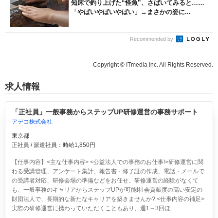
知床で釣り上げた“怪魚”、さばいてみると……
「やばいやばいやばい」→まさかの姿に...
Recommended by
Copyright © ITmedia Inc. All Rights Reserved.
求人情報
「正社員」一般事務からステップUP研修運営の事務サポート
アデコ株式会社
東京都
正社員 / 派遣社員：時給1,850円
【仕事内容】<主な仕事内容> <公益法人での事務のお仕事!>研修運営に関
わる受講管理、アンケート集計、報告書・修了証の作成、電話・メールで
の受講者対応、研修会場の準備などをお任せ。研修運営の経験がなくて
も、一般事務のキャリアからステップUPが可能!社会貢献度の高い安定の
財団法人で、長期的な新たなキャリアを築きませんか? <仕事内容の補足>
実際の研修運営に携わっていただくこともあり、週1～3回ほ...