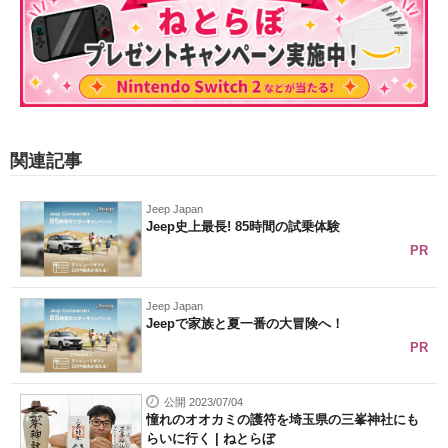
関連記事
Jeep Japan
Jeep史上最長! 85時間の試乗体験
PR
Jeep Japan
Jeepで家族と夏一番の大冒険へ！
PR
公開 2023/07/04
憧れのオオカミの護符を埼玉県の三峯神社にも
らいに行く | ねとらぼ