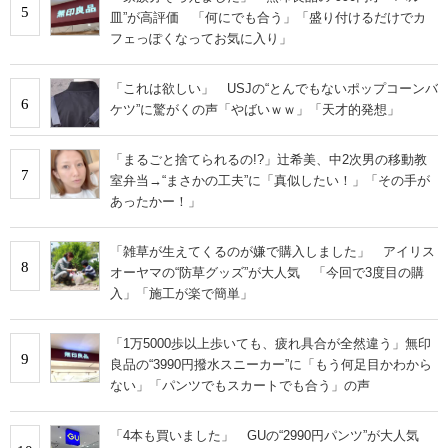
5
皿”が高評価 「何にでも合う」「盛り付けるだけでカ
フェっぽくなってお気に入り」
「これは欲しい」 USJの“とんでもないポップコーンバ
6
ケツ”に驚がくの声「やばいｗｗ」「天才的発想」
「まるごと捨てられるの!?」辻希美、中2次男の移動教
7
室弁当→“まさかの工夫”に「真似したい！」「その手が
あったかー！」
「雑草が生えてくるのが嫌で購入しました」 アイリス
8
オーヤマの“防草グッズ”が大人気 「今回で3度目の購
入」「施工が楽で簡単」
「1万5000歩以上歩いても、疲れ具合が全然違う」無印
9
良品の“3990円撥水スニーカー”に「もう何足目かわから
ない」「パンツでもスカートでも合う」の声
「4本も買いました」 GUの“2990円パンツ”が大人気