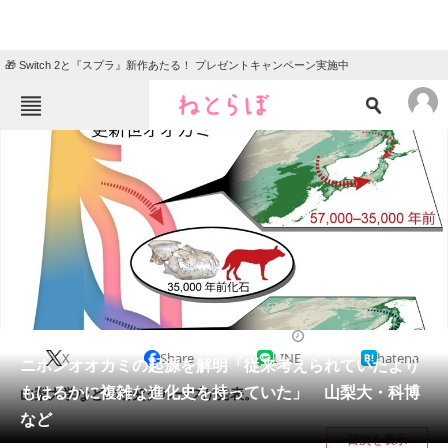
🎁 Switch 2と『スプラ』新作あたる！ プレゼントキャンペーン実施中
ねとらぼメニュー
TOP
ニュース
エンタメ
クイズ
グルメ
地域
住まい
教育・育児
動物
リサーチ
2022/05/16 07:00（公開）
X
Share
LINE
hatena
会員記事
ニホンオオカミの起源を解明「従来考えられていたより
もはるかに複雑な進化史を持っていた」 山梨大・科博
山梨大学などの研究グループが発表。
メディア
など
目次を表示
注目記事を集めた総合ページ