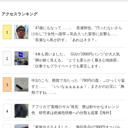
アクセスランキング
「47歳にもなって……」 長瀬智也、“汚ったないさら
1
け出し”で女性へ謝罪→気合入った髪形に反響も……
「長瀬なら私が許す」「あれはネタ？」
「4本も買いました」 GUの“2990円パンツ”が大人気
2
「脚が細く見える」「とても柔らかく履き心地抜群」
「仕事でもプライベートでも重宝します」
中2のころ、懸賞で当たった「780円の皿」→ひっくり返
3
すと…… 「いいなぁぁぁぁぁ！」まさかのお宝に「胸
熱ですね……」
アフリカで“新種のサル”発見 唇は鮮やかなオレンジ
4
色 研究者は絶滅危惧種への分類も提案【海外】
「家族分そろえました」 無印良品の“990円オーバル