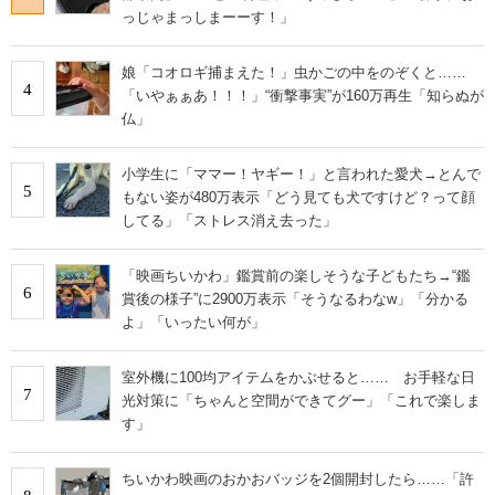
っじゃまっしまーーす！」
娘「コオロギ捕まえた！」虫かごの中をのぞくと……
4
「いやぁぁあ！！！」“衝撃事実”が160万再生「知らぬが
仏」
小学生に「ママー！ヤギー！」と言われた愛犬→とんで
5
もない姿が480万表示「どう見ても犬ですけど？って顔
してる」「ストレス消え去った」
「映画ちいかわ」鑑賞前の楽しそうな子どもたち→“鑑
6
賞後の様子”に2900万表示「そうなるわなw」「分かる
よ」「いったい何が」
室外機に100均アイテムをかぶせると…… お手軽な日
7
光対策に「ちゃんと空間ができてグー」「これで楽しま
す」
ちいかわ映画のおかおバッジを2個開封したら……「許