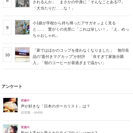
8
されるんか」 まさかの中身に「そんなことある!?」
「大当たりだ……な！」
小1娘が学校から持ち帰ったアサガオ→よく見る
9
と…… 驚がくの光景に「これは珍しい！」「え、めっ
ちゃおしゃれ」
「家ではほかのコップを使わなくなりました」 無印良
10
品の“蓋付きマグカップ”が好評 「良すぎて家族分購
入」「朝のコーヒーが昼過ぎまで温かい」
アンケート
実施中
声が好きな「日本のボーカリスト」は？
回答数：49490
実施中
歌が上手だと思うホロライブのメンバーは？