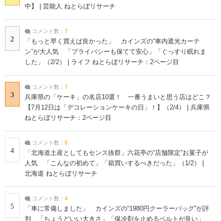
中】 | 芸能人 ねとらぼリサーチ
コメント数：
7
2
「もっと早く買えば良かった」 カインズの“車内遮光カーテ
ン”が大人気 「プライバシーも保てて安心」「ぐっすり眠れま
した」（2/2） | ライフ ねとらぼリサーチ：2ページ目
コメント数：
7
3
兵庫県の「ケーキ」の名店10選！ 一番うまいと思う店はどこ？
【7月12日は「デコレーションケーキの日」！】（2/4） | 兵庫県
ねとらぼリサーチ：2ページ目
コメント数：
5
4
「北海道土産としてもセンス抜群」六花亭の“店舗限定”お菓子が
人気 「こんなの初めて」「箱買いするべきだった」（1/2） |
北海道 ねとらぼリサーチ
コメント数：
4
5
「車に常備しました」 カインズの“1980円クーラーバッグ”が評
判 「ちょうどいい大きさ」「保冷剤を止めるベルトが良い」