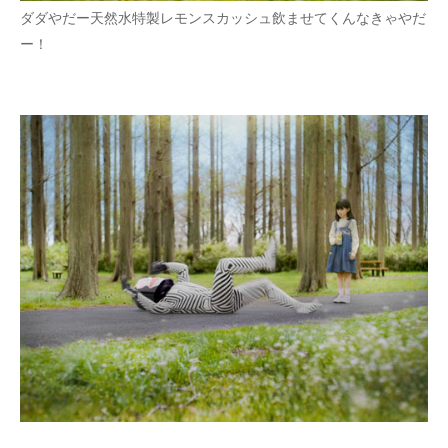
ダダやだー天然水特製レモンスカッシュ飲ませてくんなきゃやだ
企業向けIT製品の総合サイト
ー！
IT製品の技術・比較・事例
製造業のIT導入・活用を支援
モノづくり技術者専門サイト
エレクトロニクス専門サイト
電子設計の基本と応用
エネルギーの専門メディア
建設×テクノロジーの最前線
ちょっと気になるネットの話題