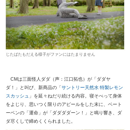
じたばたもだえる様子がファンにはたまりません
CMは三面怪人ダダ（声：江口拓也）が「ダダヤ
ダ！」と叫び、新商品の「
サントリー天然水 特製レモン
スカッシュ
」を延々ねだり続ける内容。寝そべって身体
をよじり、思いつく限りのアピールをした末に、ベート
ーベンの「運命」が「ダダダダーン！」と鳴り響き、ダ
ダ尽くしで締めくくられました。