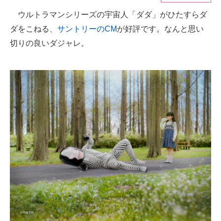
ウルトラマンシリーズの宇宙人「ダダ」がひたすらダ
ITの今と未来を見通す
ダをこねる、
サントリーのCM
が好評です。なんと思い
スマホと通信の最新トレンド
切りの良いダジャレ。
進化するPCとデバイスの未来
好きが集まる 比べて選べる
ビジネスと働き方のヒント
AI活用のいまが分かる
企業ITのトレンドを詳説
経営リーダーのコミュニティ
マーケ×ITの今がよく分かる
ITエンジニア向け専門サイト