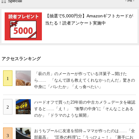
Special
- PR -
【抽選で5,000円分】Amazonギフトカードが
当たる！読者アンケート実施中
アクセスランキング
「萩の月」のメーカーが作っている洋菓子→開けた
1
ら…… 「なんで誰も教えてくれなかったんだ」驚きの
中身に「バレたか」「えっ食べたい」
ハードオフで買った23年前の中古カメラ→データを確認
2
すると……「え！」 “衝撃の中身”に「そんなことある
のか」「ドラマのような展開」
おうちプールに友達を招待→ママが作ったのは……「全
3
部最高」 “圧巻の料理”に「うっひょ～！」「勝手にお