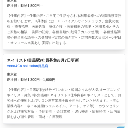
東京都
正社員：時給1,800円～
【仕事内容】<仕事内容> ご自宅で生活をされる利用者様への訪問看護業務
をお願いします。 <具体的には…> ・バイタルサインチェック、症状の観
察 ・療養指導、医療処置、身体介護 ・医療機器の管理 ・利用者様とその
ご家族の相談 ・訪問の記録、各種書類作成(電子カルテ使用) ・各種連絡調
整や担当者会議等への参加等 <実際の働き方> ・訪問件数の目安:4～6件/日
・オンコール当番あり 実際に出動するこ...
ネイリスト/目黒駅/社員募集/8月7日更新
Anna&Co.nail salon目黒店
東京都
正社員：時給1,300円～1,600円
【仕事内容】<目黒駅徒歩3分>ワンホン・韓国ネイルが人気|オープニング
ネイリスト募集 <募集職種> ネイリスト <仕事内容> ネイリストとして、お
客様への施術およびサロン運営業務全般を担当していただきます。 <主な
業務内容> ・ネイル施術(ジェルネイル、アート、ケア等) ・カウンセリン
グおよび接客対応 ・予約管理 ・会計業務 ・SNS更新・情報発信 ・店内清
掃および衛生管理 ・商材・在庫管理...