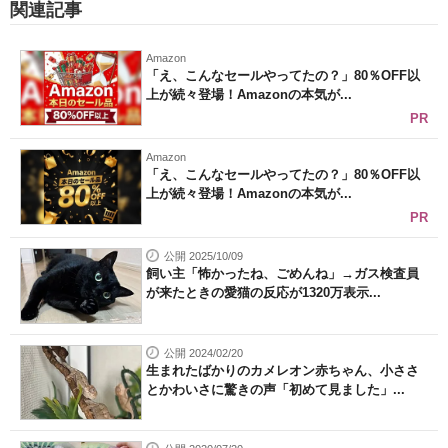
関連記事
Amazon
「え、こんなセールやってたの？」80％OFF以
上が続々登場！Amazonの本気が...
PR
Amazon
「え、こんなセールやってたの？」80％OFF以
上が続々登場！Amazonの本気が...
PR
公開 2025/10/09
飼い主「怖かったね、ごめんね」→ガス検査員
が来たときの愛猫の反応が1320万表示...
公開 2024/02/20
生まれたばかりのカメレオン赤ちゃん、小ささ
とかわいさに驚きの声「初めて見ました」...