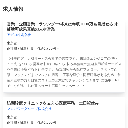
求人情報
営業・企画営業・ラウンダー/将来は年収1000万も目指せる 未
経験可成果直結の人材営業
アデコ株式会社
東京都
正社員 / 派遣社員：時給1,750円～
【仕事内容】人材サービス会社での営業です。 未経験エンジニアの“デビ
ュー先”をつくる 需要が非常に高いIT人材や事務職の無期雇用派遣サービス
を企業に提案するお仕事です。 新規開拓から既存フォロー、スタッフ面
談、マッチングまでマルチに担当。 丁寧な座学・同行研修があるため、営
業未経験の方も自慢のコミュ力と意欲でチャレンジできます! 実施中 LINE
でつながる「お仕事スタート応援キャンペーン」 <...
訪問診療クリニックを支える医療事務・土日祝休み
マンパワーグループ株式会社
東京都
正社員 / 派遣社員：時給1,600円