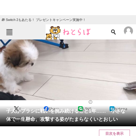
🎁 Switch 2もあたる！ プレゼントキャンペーン実施中！
ねとらぼメニュー
TOP
ニュース
エンタメ
クイズ
グルメ
地域
住まい
教育・育児
動物
リサーチ
2022/05/19 06:00（公開）
X
Share
LINE
hatena
会員記事
子犬がブラシに戦いを挑み続けること1年…… 小さな
体で一生懸命、攻撃する姿がたまらなくいとおしい
応援したくなる！
メディア
目次を表示
注目記事を集めた総合ページ