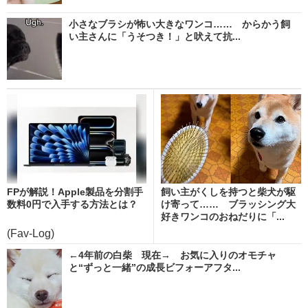
小さなブラシが怖い大きなワンコ…… からかう飼
い主さんに「うそつき！」と吠えて抗...
FPが解説！Apple製品を分割手
飼い主がくしを持つと柴犬が駆
数料0円で入手する方法とは？
け寄って…… ブラッシング大
好きワンコのおねだりに「...
(Fav-Log)
←4年前の白柴 現在→ お気に入りのオモチャ
と“ずっと一緒”の成長ビフォーアフタ...