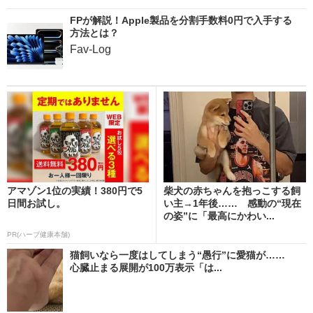
FPが解説！Apple製品を分割手数料0円で入手する
方法とは？
Fav-Log
アマゾン1位の実績！380円で5
柴犬の赤ちゃんを抱っこする飼
日間お試し。
い主→1年後…… 感動の“現在
の姿”に「最高にかわい...
PR(ハーブ健康本舗)
猫飼いなら一度はしてしまう“愚行”に愛猫が……
心臓止まる展開が100万表示「は...