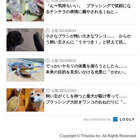
公開 2020/07/20
「ん〜気持ちいい」 ブラッシングで笑顔にな
るチンチラの表情に癒やされる | ねと...
公開 2023/05/24
小さなブラシが怖い大きなワンコ…… からか
う飼い主さんに「うそつき！」と吠えて抗...
公開 2023/09/10
でっかいヤモリの体重を測ろうとしたら……
本来の目的を見失いかける光景に「かわい...
公開 2021/12/03
飼い主がくしを持つと柴犬が駆け寄って……
ブラッシング大好きワンコのおねだりに「...
Recommended by
Copyright © ITmedia Inc. All Rights Reserved.