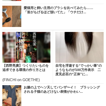
愛猫用と飼い主用のブラシを比べてみたら……
「首がもげるほど頷いてた」「ウチだけ...
【西野亮廣】つくりたいものを
自宅を浮遊する“でっかい筆”の
追求できる環境の作り方とは
ようなものが100万件表示 二
度見必至の“正体”に...
(FINCHI on GOETHE)
お膝の上でヘソ天してバンザ〜イ！ ブラッシング
される子猫のあどけない表情がかわい...