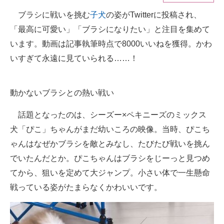
ブラシに戦いを挑む
子犬
の姿がTwitterに投稿され、
ITの今と未来を見通す
「最高に可愛い」「ブラシになりたい」と注目を集めて
スマホと通信の最新トレンド
います。動画は記事執筆時点で8000いいねを獲得。かわ
いすぎて永遠に見ていられる……！
進化するPCとデバイスの未来
好きが集まる 比べて選べる
動かないブラシとの熱い戦い
ビジネスと働き方のヒント
話題となったのは、シーズー×ペキニーズのミックス
AI活用のいまが分かる
犬「ぴこ」ちゃんがまだ幼いころの映像。当時、ぴこち
ゃんはなぜかブラシを敵とみなし、たびたび戦いを挑ん
企業ITのトレンドを詳説
でいたんだとか。ぴこちゃんはブラシをじーっと見つめ
経営リーダーのコミュニティ
てから、狙いを定めて大ジャンプ。小さい体で一生懸命
戦っている姿がたまらなくかわいいです。
マーケ×ITの今がよく分かる
ITエンジニア向け専門サイト