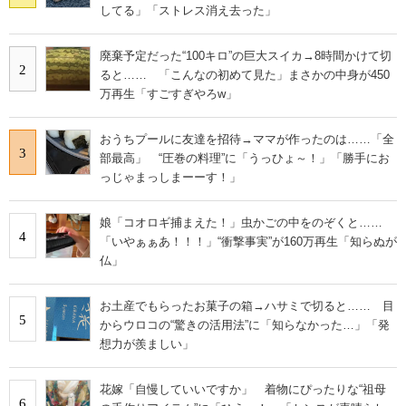
してる」「ストレス消え去った」
廃棄予定だった“100キロ”の巨大スイカ→8時間かけて切
2
ると…… 「こんなの初めて見た」まさかの中身が450
万再生「すごすぎやろw」
おうちプールに友達を招待→ママが作ったのは……「全
3
部最高」 “圧巻の料理”に「うっひょ～！」「勝手にお
っじゃまっしまーーす！」
娘「コオロギ捕まえた！」虫かごの中をのぞくと……
4
「いやぁぁあ！！！」“衝撃事実”が160万再生「知らぬが
仏」
お土産でもらったお菓子の箱→ハサミで切ると…… 目
5
からウロコの“驚きの活用法”に「知らなかった…」「発
想力が羨ましい」
花嫁「自慢していいですか」 着物にぴったりな“祖母
6