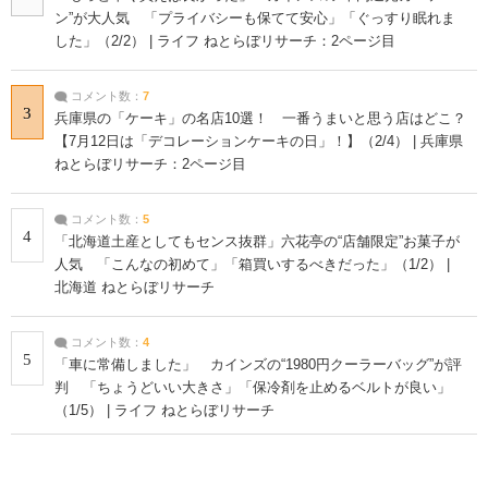
ン”が大人気 「プライバシーも保てて安心」「ぐっすり眠れま
した」（2/2） | ライフ ねとらぼリサーチ：2ページ目
コメント数：
7
3
兵庫県の「ケーキ」の名店10選！ 一番うまいと思う店はどこ？
【7月12日は「デコレーションケーキの日」！】（2/4） | 兵庫県
ねとらぼリサーチ：2ページ目
コメント数：
5
4
「北海道土産としてもセンス抜群」六花亭の“店舗限定”お菓子が
人気 「こんなの初めて」「箱買いするべきだった」（1/2） |
北海道 ねとらぼリサーチ
コメント数：
4
5
「車に常備しました」 カインズの“1980円クーラーバッグ”が評
判 「ちょうどいい大きさ」「保冷剤を止めるベルトが良い」
（1/5） | ライフ ねとらぼリサーチ