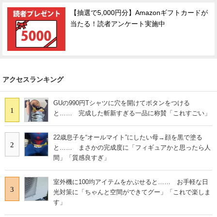
【抽選で5,000円分】Amazonギフトカードが
当たる！読者アンケート実施中
アクセスランキング
GUの990円Tシャツに穴を開けてボタンをつける
1
と…… 完成した斬新すぎる一品に称賛「これすごい」
22歳息子を“オールマイト”にしたい母→顔を黒で塗る
2
と…… まさかの完成度に「フィギュアかと思ったら人
間」「質感良すぎ」
室外機に100均アイテムをかぶせると…… お手軽な日
3
光対策に「ちゃんと空間ができてグー」「これで楽しま
す」