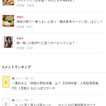
ラーメンって日本食？それとも中華料理？
回答数：19656
実施中
神奈川県で一番うまいと思う「横浜家系ラーメン店」はどこ？
回答数：8507
実施中
唯一無二の歌声だと思うボーカリストは？
回答数：8103
コメントランキング
コメント数：
21
1
一番好きな「韓国の男性俳優」は？【2026年版・人気投票実施
中】 | 芸能人 ねとらぼリサーチ
コメント数：
7
2
「もっと早く買えば良かった」 カインズの“車内遮光カーテ