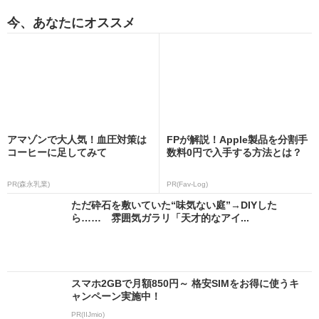
今、あなたにオススメ
アマゾンで大人気！血圧対策は
FPが解説！Apple製品を分割手
コーヒーに足してみて
数料0円で入手する方法とは？
PR(森永乳業)
PR(Fav-Log)
ただ砕石を敷いていた“味気ない庭”→DIYした
ら…… 雰囲気ガラリ「天才的なアイ...
スマホ2GBで月額850円～ 格安SIMをお得に使うキ
ャンペーン実施中！
PR(IIJmio)