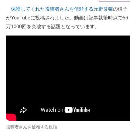
保護してくれた投稿者さんを信頼する元野良猫
の様子
ITの今と未来を見通す
がYouTubeに投稿されました。動画は記事執筆時点で56
スマホと通信の最新トレンド
万1000回を突破する話題となっています。
進化するPCとデバイスの未来
好きが集まる 比べて選べる
ビジネスと働き方のヒント
AI活用のいまが分かる
企業ITのトレンドを詳説
経営リーダーのコミュニティ
マーケ×ITの今がよく分かる
投稿者さんを信頼する親猫
ITエンジニア向け専門サイト