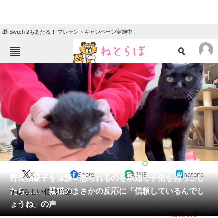
🎁 Switch 2もあたる！ プレゼントキャンペーン実施中！
ねとらぼメニュー
TOP
ニュース
エンタメ
クイズ
グルメ
地域
住まい
教育・育児
動物
リサーチ
2022/05/26 20:00（公開）
X
Share
LINE
hatena
会員記事
野良猫親子を保護→怒られるのを承知で子猫を抱っこし
たら…… 親猫のまさかの反応に「信頼しているんでし
すばらしい信頼関係！
メディア
ょうね」の声
目次を表示
注目記事を集めた総合ページ