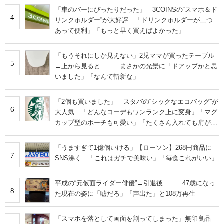
「車のバーにぴったりだった」 3COINSの“スマホ＆ド
4
リンクホルダー”が大好評 「ドリンクホルダーが二つ
あって便利」「もっと早く買えばよかった」
「もうそれにしか見えない」2児ママが買ったテーブル
5
→上から見ると…… まさかの光景に「ドアップかと思
いました」「なんて斬新な」
「2個も買いました」 スタバの“シックなエコバッグ”が
6
大人気 「どんなコーデもワンランク上に変身」「マグ
カップ型のポーチも可愛い」「たくさん入れても肩が痛
くならない」
「うますぎて1億個いける」【ローソン】268円商品に
7
SNS沸く 「これはガチで美味い」「毎食これがいい」
平成の“元仮面ライダー俳優”→引退後…… 47歳になっ
8
た現在の姿に「嘘だろ」「声出た」と108万再生
「スマホを落として画面を割ってしまった」無印良品