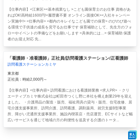
【仕事内容】<江東区><基本残業なし >こども園保育士のお仕事 資格があ
ればOK!高時給1600円!<履歴書不要 オンライン面接OK><入社キャンペー
ン実施中!> <仕事内容> <都内のキレイなこども園での保育> のびのび遊べ
る環境で子供達の成長を見守るお仕事です 保育補助として、先生方のフォ
ローやイベントの準備などをお願いします <具体的には…> 保育補助 保護
者のお迎え対応 先...
「看護師・准看護師」正社員/訪問看護ステーション/正看護師
訪問看護ステーションカミヤ
東京都
正社員：時給2,000円～
【仕事内容】<仕事内容> 訪問看護における看護師業務 <求人PR> ・クリ
エーティブカミヤ株式会社は町田市つくし野に本社を構え創業29年を迎え
ました。 ・介護用品の製造・販売、福祉用具の貸与・販売、住宅改修、居
宅介護支援事業所、訪問介護、訪問看護、調剤薬局、就労支援B型事業
所、障がい児通所支援事業所、施設内喫茶店・売店運営、ECサイトなど幅
広いサービスを通じて地域の方の利便性を追及する介護のトータ...