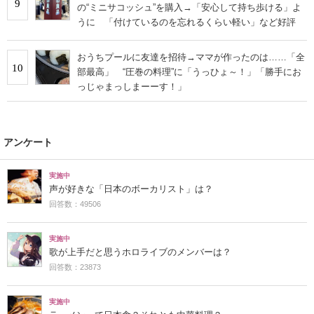
9
の“ミニサコッシュ”を購入→「安心して持ち歩ける」よ
うに 「付けているのを忘れるくらい軽い」など好評
おうちプールに友達を招待→ママが作ったのは……「全
10
部最高」 “圧巻の料理”に「うっひょ～！」「勝手にお
っじゃまっしまーーす！」
アンケート
実施中
声が好きな「日本のボーカリスト」は？
回答数：49506
実施中
歌が上手だと思うホロライブのメンバーは？
回答数：23873
実施中