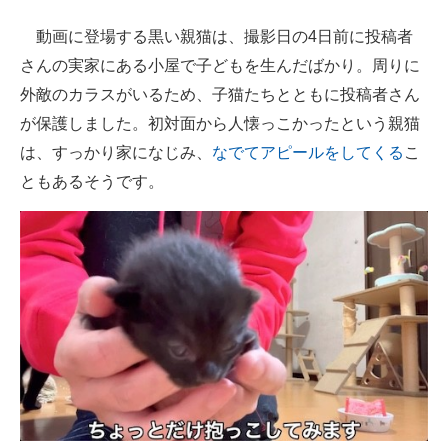
企業向けIT製品の総合サイト
動画に登場する黒い親猫は、撮影日の4日前に投稿者
さんの実家にある小屋で子どもを生んだばかり。周りに
IT製品の技術・比較・事例
外敵のカラスがいるため、子猫たちとともに投稿者さん
製造業のIT導入・活用を支援
が保護しました。初対面から人懐っこかったという親猫
は、すっかり家になじみ、
なでてアピールをしてくる
こ
モノづくり技術者専門サイト
ともあるそうです。
エレクトロニクス専門サイト
電子設計の基本と応用
エネルギーの専門メディア
建設×テクノロジーの最前線
ちょっと気になるネットの話題