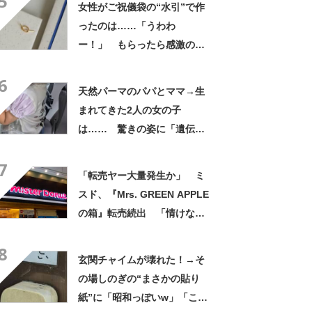
5
女性がご祝儀袋の“水引”で作
ったのは……「うわわ
ー！」 もらったら感激のデ
ザインに「こんなかわいい水
6
引見たのは初めて」
天然パーマのパパとママ→生
まれてきた2人の女の子
は…… 驚きの姿に「遺伝っ
て不思議ですね」
7
「転売ヤー大量発生か」 ミ
スド、『Mrs. GREEN APPLE
の箱』転売続出 「情けない
と思わないのかな」「呆れる
8
わ」 2500円での出品も
玄関チャイムが壊れた！→そ
の場しのぎの“まさかの貼り
紙”に「昭和っぽいw」「こん