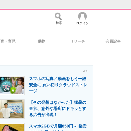
検索
ログイン
教育・育児
動物
リサーチ
会員記事
バイスの未来
好きが集まる 比べて選べる
- PR -
スマホの写真／動画をもう一段
コミュニティ
マーケ×ITの今がよく分かる
安全に 買い切りクラウドストレ
ージ
【その発想はなかった】猛暑の
・活用を支援
東京、意外な場所にドキッとす
る広告が出現！
スマホ2GBで月額850円～ 格安