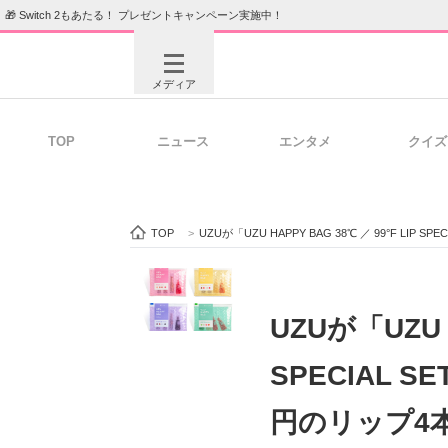
🎁 Switch 2もあたる！ プレゼントキャンペーン実施中！
メディア
TOP
ニュース
エンタメ
クイズ
注目記事を集めた総合ページ
ITの今
TOP
>
UZUが「UZU HAPPY BAG 38℃ ／ 99°F L
ビジネスと働き方のヒント
AI活用
UZUが「UZU H
SPECIAL 
ITエンジニア向け専門サイト
企業向けI
円のリップ4本