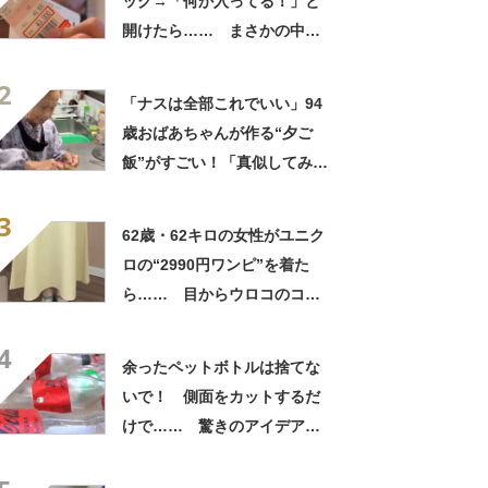
ッグ→「何か入ってる！」と
開けたら…… まさかの中身
に「買いに走った」「コスパ
2
良すぎる」
「ナスは全部これでいい」94
歳おばあちゃんが作る“夕ご
飯”がすごい！「真似してみま
す」「憧れます」
3
62歳・62キロの女性がユニク
ロの“2990円ワンピ”を着た
ら…… 目からウロコのコー
デに「全色ほしいくらい」
4
「参考になりました」
余ったペットボトルは捨てな
いで！ 側面をカットするだ
けで…… 驚きのアイデアに
「すてきなアイデア！」「目
からウロコの発想」【海外】