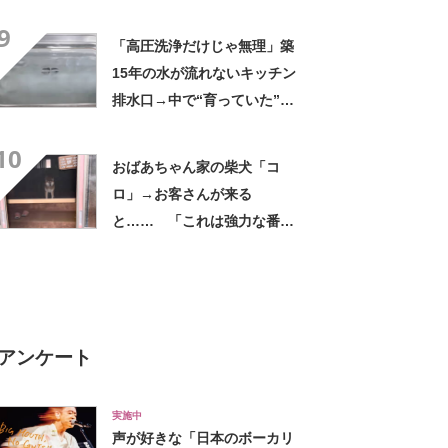
なん貼ったら連呼やで」
9
「高圧洗浄だけじゃ無理」築
15年の水が流れないキッチン
排水口→中で“育っていた”の
は…… 衝撃の光景に「排水
10
って大変」
おばあちゃん家の柴犬「コ
ロ」→お客さんが来る
と…… 「これは強力な番犬
だな」「名付けした人センス
抜群」
アンケート
実施中
声が好きな「日本のボーカリ