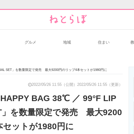
グルメ
地域
住まい
と未来を見通す
スマホと通信の最新トレンド
進化するPCとデ
IP SPECIAL SET」を数量限定で発売 最大9200円のリップ4本セットが1980円に
のいまが分かる
企業ITのトレンドを詳説
経営リーダーの
2022/05/26 11:55（公開）
2022/05/26 11:55（更新）
APPY BAG 38℃ ／ 99°F LIP
SET」を数量限定で発売 最大9200
T製品の総合サイト
IT製品の技術・比較・事例
製造業のIT導入
セットが1980円に