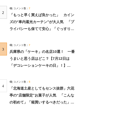
コメント数：
7
2
「もっと早く買えば良かった」 カイン
ズの“車内遮光カーテン”が大人気 「プ
ライバシーも保てて安心」「ぐっすり眠
れました」（2/2） | ライフ ねとらぼリ
サーチ：2ページ目
コメント数：
7
3
兵庫県の「ケーキ」の名店10選！ 一番
うまいと思う店はどこ？【7月12日は
「デコレーションケーキの日」！】
（2/4） | 兵庫県 ねとらぼリサーチ：2ペ
ージ目
コメント数：
5
4
「北海道土産としてもセンス抜群」六花
亭の“店舗限定”お菓子が人気 「こんな
の初めて」「箱買いするべきだった」
（1/2） | 北海道 ねとらぼリサーチ