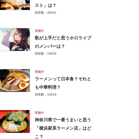
スト」は？
回答数：49331
実施中
歌が上手だと思うホロライブ
のメンバーは？
回答数：23826
実施中
ラーメンって日本食？それと
も中華料理？
回答数：19619
実施中
神奈川県で一番うまいと思う
「横浜家系ラーメン店」はど
こ？