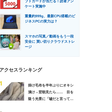
フトカードが当たる！読者アン
門メディア
建設×テクノロジーの最前線
ケート実施中
重量約999g、最新CPU搭載のビ
ジネスPCの実力は？
スマホの写真／動画をもう一段
安全に 買い切りクラウドストレ
ージ
アクセスランキング
1
掛け毛布を半年ぶりにオキシ
漬け→翌朝見たら…… 目を
疑う光景に「嘘だと言ってく
れ」「うちの毛布も怖くなっ