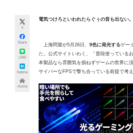
モノづくり技術者専門サイト
エレクトロ
電気つけろといわれたらぐぅの音も出ない
X
ちょっと気になるネットの話題
Share
上海問屋が5月26日、
9色に発光する
ゲー
た
。公式サイトいわく、「普段使っている
LINE
本製品なら雰囲気を損ねずゲームの世界に
サイバーなFPSで撃ち合っている前提で考
hatena
Home