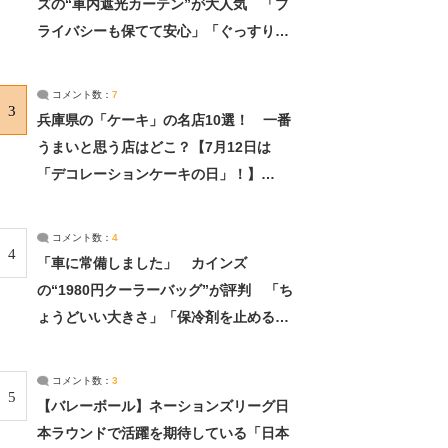
ズの“車内遮光カーテン”が大人気 「プ
ライバシーも保てて安心」「ぐっすり眠
れました」（2/2） | ライフ ねとらぼリ
サーチ：2ページ目
コメント数：
7
3
兵庫県の「ケーキ」の名店10選！ 一番
うまいと思う店はどこ？【7月12日は
「デコレーションケーキの日」！】
（2/4） | 兵庫県 ねとらぼリサーチ：2ペ
ージ目
コメント数：
4
4
「車に常備しました」 カインズ
の“1980円クーラーバッグ”が評判 「ち
ょうどいい大きさ」「保冷剤を止めるベ
ルトが良い」（1/5） | ライフ ねとらぼ
リサーチ
コメント数：
3
5
【バレーボール】ネーションズリーグ日
本ラウンドで活躍を期待している「日本