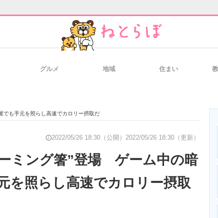
グルメ
地域
住まい
と未来を見通す
スマホと通信の最新トレンド
進化するPCとデ
部屋でも手元を照らし高速でカロリー摂取だ
のいまが分かる
企業ITのトレンドを詳説
経営リーダーの
2022/05/26 18:30（公開）
2022/05/26 18:30（更新）
ゲーミング箸”登場 ゲーム中の暗
元を照らし高速でカロリー摂取
T製品の総合サイト
IT製品の技術・比較・事例
製造業のIT導入