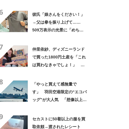
疑う光景に「量間違えた？
6
w」「溢れかえってますね」
彼氏「娘さんをください！」
→父は拳を振り上げて……
509万表示の光景に「めちゃ
いいお義父さん」「最高家族
7
すぎる」
仲里依紗、ディズニーランド
で買った1800円土産を「これ
は買わなきゃでしょ！」
「すっごい上手お買い物」と
8
自画自賛
「やっと買えて感無量で
す」 羽田空港限定の“エコバ
ッグ”が大人気 「想像以上に
便利でした」「伊勢丹柄がお
9
しゃれで、使うたびに気分が
セカストに50着以上の服を買
上がります」
取依頼→渡されたレシート