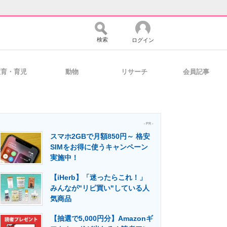
検索
ログイン
教育・育児
動物
リサーチ
会員記事
バイスの未来
好きが集まる 比べて選べる
- PR -
スマホ2GBで月額850円～ 格安
コミュニティ
マーケ×ITの今がよく分かる
SIMをお得に使うキャンペーン
実施中！
【iHerb】「迷ったらこれ！」
・活用を支援
みんなが"リピ買い"している人
気商品
【抽選で5,000円分】Amazonギ