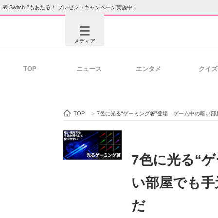
🎁 Switch 2もあたる！ プレゼントキャンペーン実施中！
メディア
TOP
ニュース
エンタメ
クイズ
注目記事を集めた総合ページ
ITの今
TOP
>
7色に光る“ゲーミング箸”登場 ゲーム中の暗い
ビジネスと働き方のヒント
AI活用
7色に光る“
い部屋でも手
ITエンジニア向け専門サイト
企業向けI
だ