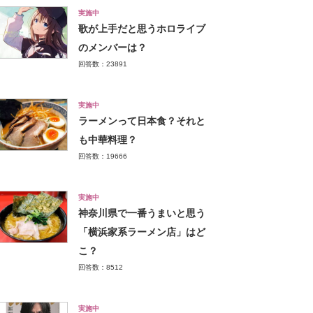
実施中
歌が上手だと思うホロライブ
のメンバーは？
回答数：23891
実施中
ラーメンって日本食？それと
も中華料理？
回答数：19666
実施中
神奈川県で一番うまいと思う
「横浜家系ラーメン店」はど
こ？
回答数：8512
実施中