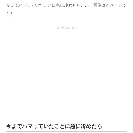
今までハマっていたことに急に冷めたら……（画像はイメージで
企業向けIT製品の総合サイト
す）
IT製品の技術・比較・事例
advertisement
製造業のIT導入・活用を支援
モノづくり技術者専門サイト
エレクトロニクス専門サイト
電子設計の基本と応用
エネルギーの専門メディア
建設×テクノロジーの最前線
ちょっと気になるネットの話題
今までハマっていたことに急に冷めたら