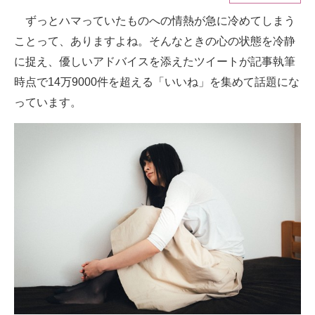
ずっとハマっていたものへの情熱が急に冷めてしまう
ITの今と未来を見通す
ことって、ありますよね。そんなときの心の状態を冷静
スマホと通信の最新トレンド
に捉え、優しいアドバイスを添えたツイートが記事執筆
時点で14万9000件を超える「いいね」を集めて話題にな
進化するPCとデバイスの未来
っています。
好きが集まる 比べて選べる
ビジネスと働き方のヒント
AI活用のいまが分かる
企業ITのトレンドを詳説
経営リーダーのコミュニティ
マーケ×ITの今がよく分かる
ITエンジニア向け専門サイト