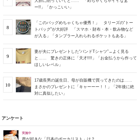
大胆に削っていくと…… 「めちゃくちゃイイなぁ
ー!!」「かっこいい」
「このバッグめちゃくちゃ優秀！」 タリーズの“トー
8
トバッグ”が大好評 「スマホ・財布・本・飲み物など
が入る」「タンブラー入れられるポケットもある」
妻が夫にプレゼントした“バンドTシャツ”→よく見る
9
と…… 驚きの正体に「天才!!!!」「お金払うから作って
ほしいレベル」
17歳長男の誕生日、母が自販機で買ってきたのは……
10
まさかのプレゼントに「キャーーー！！」「2年後に絶
対に真似したい」
アンケート
実施中
声が好きな「日本のボーカリスト」は？