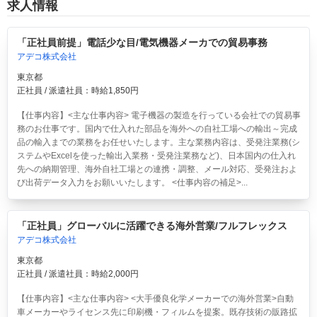
求人情報
「正社員前提」電話少な目/電気機器メーカでの貿易事務
アデコ株式会社
東京都
正社員 / 派遣社員：時給1,850円
【仕事内容】<主な仕事内容> 電子機器の製造を行っている会社での貿易事
務のお仕事です。国内で仕入れた部品を海外への自社工場への輸出～完成
品の輸入までの業務をお任せいたします。主な業務内容は、受発注業務(シ
ステムやExcelを使った輸出入業務・受発注業務など)、日本国内の仕入れ
先への納期管理、海外自社工場との連携・調整、メール対応、受発注およ
び出荷データ入力をお願いいたします。 <仕事内容の補足>...
「正社員」グローバルに活躍できる海外営業/フルフレックス
アデコ株式会社
東京都
正社員 / 派遣社員：時給2,000円
【仕事内容】<主な仕事内容> <大手優良化学メーカーでの海外営業>自動
車メーカーやライセンス先に印刷機・フィルムを提案。既存技術の販路拡