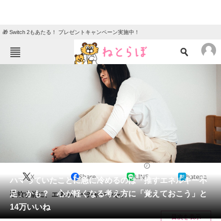
🎁 Switch 2もあたる！ プレゼントキャンペーン実施中！
ねとらぼメニュー
TOP
ニュース
エンタメ
クイズ
グルメ
地域
住まい
教育・育児
動物
リサーチ
2022/05/30 11:30（公開）
X
Share
LINE
hatena
会員記事
ハマっていたことに急に冷めるのは「推すエネルギー不
足」かも？ 心が軽くなる考え方に「覚えておこう」と
手放す前に、エネルギーチャージを。
メディア
14万いいね
目次を表示
注目記事を集めた総合ページ