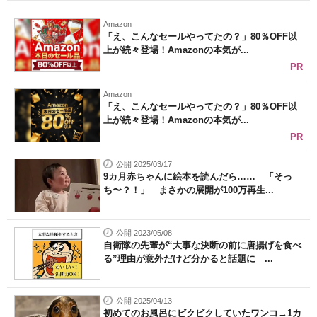
Amazon
「え、こんなセールやってたの？」80％OFF以
上が続々登場！Amazonの本気が...
PR
Amazon
「え、こんなセールやってたの？」80％OFF以
上が続々登場！Amazonの本気が...
PR
公開 2025/03/17
9カ月赤ちゃんに絵本を読んだら…… 「そっ
ち〜？！」 まさかの展開が100万再生...
公開 2023/05/08
自衛隊の先輩が“大事な決断の前に唐揚げを食べ
る”理由が意外だけど分かると話題に ...
公開 2025/04/13
初めてのお風呂にビクビクしていたワンコ→1カ