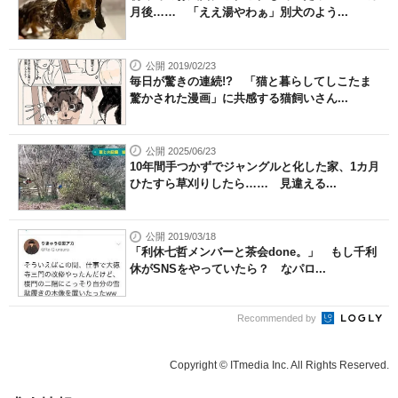
月後…… 「ええ湯やわぁ」別犬のよう...
公開 2019/02/23
毎日が驚きの連続!? 「猫と暮らしてしこたま
驚かされた漫画」に共感する猫飼いさん...
公開 2025/06/23
10年間手つかずでジャングルと化した家、1カ月
ひたすら草刈りしたら…… 見違える...
公開 2019/03/18
「利休七哲メンバーと茶会done。」 もし千利
休がSNSをやっていたら？ なパロ...
Recommended by
Copyright © ITmedia Inc. All Rights Reserved.