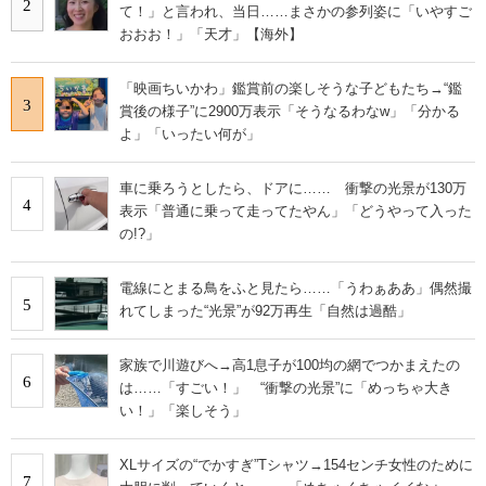
2
て！」と言われ、当日……まさかの参列姿に「いやすご
おおお！」「天才」【海外】
「映画ちいかわ」鑑賞前の楽しそうな子どもたち→“鑑
3
賞後の様子”に2900万表示「そうなるわなw」「分かる
よ」「いったい何が」
車に乗ろうとしたら、ドアに…… 衝撃の光景が130万
4
表示「普通に乗って走ってたやん」「どうやって入った
の!?」
電線にとまる鳥をふと見たら……「うわぁああ」偶然撮
5
れてしまった“光景”が92万再生「自然は過酷」
家族で川遊びへ→高1息子が100均の網でつかまえたの
6
は……「すごい！」 “衝撃の光景”に「めっちゃ大き
い！」「楽しそう」
XLサイズの“でかすぎ”Tシャツ→154センチ女性のために
7