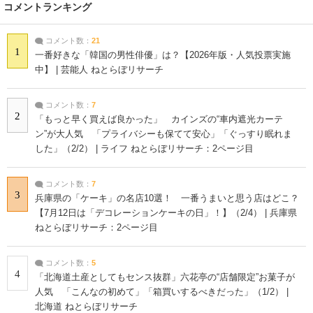
コメントランキング
コメント数：
21
1
一番好きな「韓国の男性俳優」は？【2026年版・人気投票実施
中】 | 芸能人 ねとらぼリサーチ
コメント数：
7
2
「もっと早く買えば良かった」 カインズの“車内遮光カーテ
ン”が大人気 「プライバシーも保てて安心」「ぐっすり眠れま
した」（2/2） | ライフ ねとらぼリサーチ：2ページ目
コメント数：
7
3
兵庫県の「ケーキ」の名店10選！ 一番うまいと思う店はどこ？
【7月12日は「デコレーションケーキの日」！】（2/4） | 兵庫県
ねとらぼリサーチ：2ページ目
コメント数：
5
4
「北海道土産としてもセンス抜群」六花亭の“店舗限定”お菓子が
人気 「こんなの初めて」「箱買いするべきだった」（1/2） |
北海道 ねとらぼリサーチ