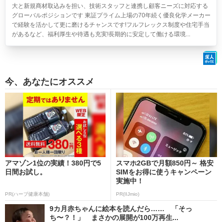
大と新規商材取込みを担い、技術スタッフと連携し顧客ニーズに対応する
グローバルポジションです 東証プライム上場の70年続く優良化学メーカー
で経験を活かして更に磨けるチャンスです!フルフレックス制度や住宅手当
があるなど、福利厚生や待遇も充実!長期的に安定して働ける環境...
今、あなたにオススメ
アマゾン1位の実績！380円で5
スマホ2GBで月額850円～ 格安
日間お試し。
SIMをお得に使うキャンペーン
実施中！
PR(ハーブ健康本舗)
PR(IIJmio)
9カ月赤ちゃんに絵本を読んだら…… 「そっ
ち〜？！」 まさかの展開が100万再生...