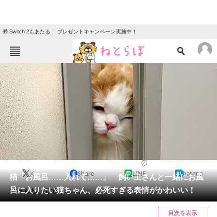
🎁 Switch 2もあたる！ プレゼントキャンペーン実施中！
ねとらぼメニュー
TOP
ニュース
エンタメ
クイズ
グルメ
地域
住まい
教育・育児
動物
リサーチ
2022/05/31 21:00（公開）
X
Share
LINE
hatena
会員記事
猫「お風呂……入れて……」 飼い主さんと一緒にお風
呂に入りたい猫ちゃん、必死すぎる表情がかわいい！
にゃんとしてでも……。
メディア
目次を表示
注目記事を集めた総合ページ