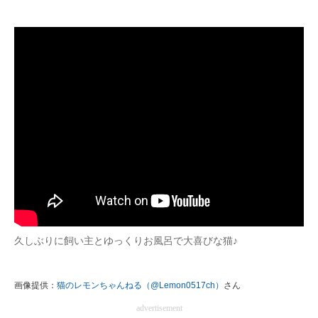
久しぶりに飼い主とゆっくりお風呂で大喜びな猫♪
画像提供：
猫のレモンちゃんねる（@Lemon0517ch）
さん
advertisement