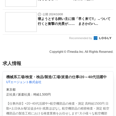
公開 2024/10/08
寝ようとする飼い主に猫「早く来て!!」→ついて
行くと衝撃の光景が…… まさかのハ...
Recommended by
Copyright © ITmedia Inc. All Rights Reserved.
求人情報
機械系工場/検査・検品/製造/工場/派遣の仕事/20～40代活躍中
UTエージェント株式会社
東京都
正社員 / 派遣社員：時給1,500円
【仕事内容】<20~40代活躍中>航空機部品の検査・測定 高時給1500円 日
勤×土日休み!駅近徒歩4分 残業ほぼなし
航空機部品の精密検査・測定 航空
機部品の製造工程における検査業務をお任せします! 大小様々な航空機部