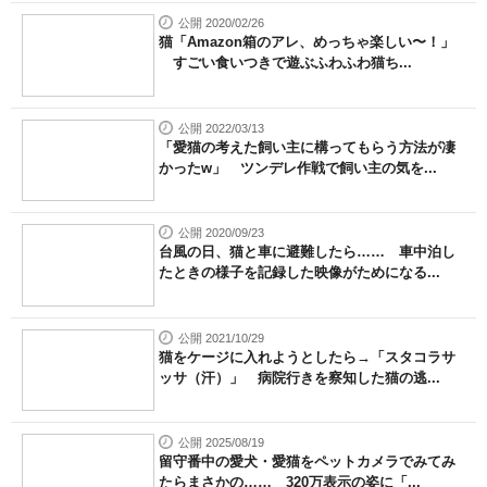
公開 2020/02/26
猫「Amazon箱のアレ、めっちゃ楽しい〜！」
すごい食いつきで遊ぶふわふわ猫ち...
公開 2022/03/13
「愛猫の考えた飼い主に構ってもらう方法が凄
かったw」 ツンデレ作戦で飼い主の気を...
公開 2020/09/23
台風の日、猫と車に避難したら…… 車中泊し
たときの様子を記録した映像がためになる...
公開 2021/10/29
猫をケージに入れようとしたら→「スタコラサ
ッサ（汗）」 病院行きを察知した猫の逃...
公開 2025/08/19
留守番中の愛犬・愛猫をペットカメラでみてみ
たらまさかの…… 320万表示の姿に「...