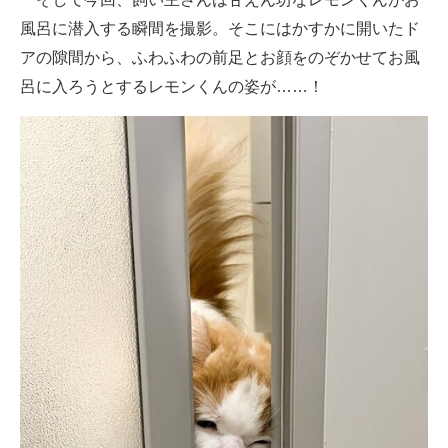
企業向けIT製品の総合サイト
風呂に潜入する瞬間を撮影。そこにはかすかに開いたド
アの隙間から、ふわふわの前足とお顔をのぞかせてお風
IT製品の技術・比較・事例
呂に入ろうとするレモンくんの姿が……！
製造業のIT導入・活用を支援
モノづくり技術者専門サイト
エレクトロニクス専門サイト
電子設計の基本と応用
エネルギーの専門メディア
建設×テクノロジーの最前線
ちょっと気になるネットの話題