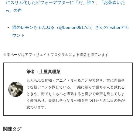
にスリム化したビフォーアフターに「だ、誰？」「お茶吹いた
w」の声
猫のレモンちゃんねる（@Lemon0517ch）さんのTwitterアカ
ウント
※本ページはアフィリエイトプログラムによる収益を得ています
筆者：土屋真理菜
もふもふな動物・アニメ・食べることが大好き。常に面白そ
うな新アニメを探している。一緒に暮らす猫ちゃんと戯れる
ときや、街でもふもふと遭遇すると喜びで奇声を発してしま
う傾向あり。美味しそうな食べ物を見つけたときは目の色が
変わります。
関連タグ