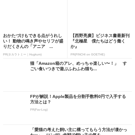
おかたづけもできる点がうれし
【西野亮廣】ビジネス書最新刊
い！ 動物の鳴き声やセリフが盛
『北極星 僕たちはどう働く
りだくさんの「アニア ...
か』
PR(タカラトミー｜Hugkum)
PR(FINCHI on GOETHE)
猫「Amazon箱のアレ、めっちゃ楽しい〜！」 す
ごい食いつきで遊ぶふわふわ猫ち...
FPが解説！Apple製品を分割手数料0円で入手する
方法とは？
PR(Fav-Log)
「愛猫の考えた飼い主に構ってもらう方法が凄かっ
たw」 ツンデレ作戦で飼い主の気を...