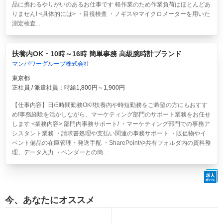
品に携わるやりがいのあるお仕事です 軽作業のため作業負荷はほとんどあ
りません! <具体的には> ・目視検査 ・ノギスやマイクロメーターを用いた
測定検査...
扶養内OK・10時～16時 簡単事務 高級腕時計ブランド
マンパワーグループ株式会社
東京都
正社員 / 派遣社員：時給1,800円～1,900円
【仕事内容】日/5時間勤務OK!!扶養内や時短勤務をご希望の方にもおすす
め!事務経験を活かしながら、マーケティング部門のサポート業務をお任せ
します <業務内容> 部門内事務サポート/ ・マーケティング部門での事務ア
シスタント業務 ・請求書処理や支払い関連の事務サポート ・販促物やイ
ベント備品の在庫管理・発送手配 ・SharePointや共有フォルダ内の資料整
理、データ入力 ・ベンダーとの簡...
今、あなたにオススメ