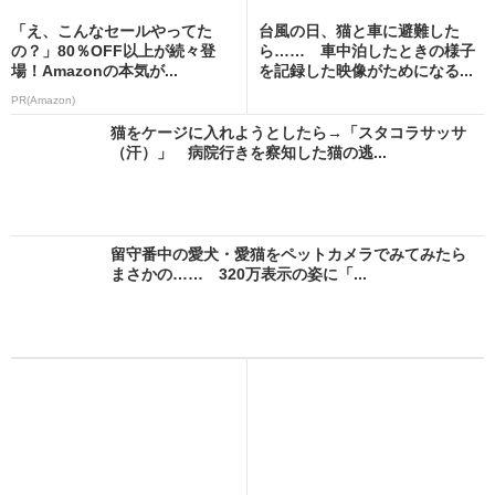
「え、こんなセールやってた
台風の日、猫と車に避難した
の？」80％OFF以上が続々登
ら…… 車中泊したときの様子
場！Amazonの本気が...
を記録した映像がためになる...
PR(Amazon)
猫をケージに入れようとしたら→「スタコラサッサ
（汗）」 病院行きを察知した猫の逃...
留守番中の愛犬・愛猫をペットカメラでみてみたら
まさかの…… 320万表示の姿に「...