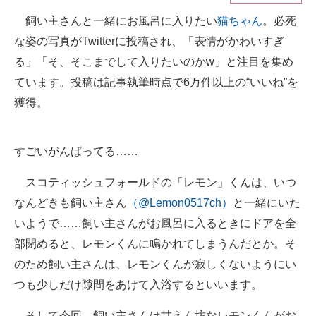
飼い主さんと一緒にお風呂に入りたい
猫ちゃん
。必死
ITの今と未来を見通す
な姿の写真がTwitterに投稿され、「表情がかわいすぎ
スマホと通信の最新トレンド
る」「そ、そこまでして入りたいのかw」と注目を集め
ています。投稿は記事執筆時点で6万件以上の“いいね”を
進化するPCとデバイスの未来
獲得。
好きが集まる 比べて選べる
すごいがんばってる……
ビジネスと働き方のヒント
AI活用のいまが分かる
スコティッシュフォールドの「レモン」くんは、いつ
なんどきも飼い主さん
（@Lemon0517ch）
と一緒にいた
企業ITのトレンドを詳説
いようで……飼い主さんがお風呂に入るときにドアを全
経営リーダーのコミュニティ
部閉めると、レモンくんに鳴かれてしまうんだとか。そ
のため飼い主さんは、レモンくんが寂しくないようにい
マーケ×ITの今がよく分かる
つも少しだけ隙間をあけて入浴するといいます。
ITエンジニア向け専門サイト
そして今回、飼い主さんは甘えん坊なレモンくんがお