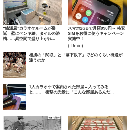
“銭湯風”カラオケルームが爆
スマホ2GBで月額850円～ 格安
誕 壁にペンキ絵、タイルの浴
SIMをお得に使うキャンペーン
槽……異空間で盛り上がれ...
実施中！
(IIJmio)
相撲の「関取」と「幕下以下」でどのくらい待遇が
違うのか
1人カラオケで案内された部屋→入ってみる
と…… 衝撃の光景に「こんな部屋あるんだ...