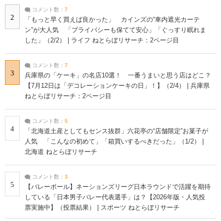
コメント数：
7
2
「もっと早く買えば良かった」 カインズの“車内遮光カーテ
ン”が大人気 「プライバシーも保てて安心」「ぐっすり眠れま
した」（2/2） | ライフ ねとらぼリサーチ：2ページ目
コメント数：
7
3
兵庫県の「ケーキ」の名店10選！ 一番うまいと思う店はどこ？
【7月12日は「デコレーションケーキの日」！】（2/4） | 兵庫県
ねとらぼリサーチ：2ページ目
コメント数：
5
4
「北海道土産としてもセンス抜群」六花亭の“店舗限定”お菓子が
人気 「こんなの初めて」「箱買いするべきだった」（1/2） |
北海道 ねとらぼリサーチ
コメント数：
3
5
【バレーボール】ネーションズリーグ日本ラウンドで活躍を期待
している「日本男子バレー代表選手」は？【2026年版・人気投
票実施中】（投票結果） | スポーツ ねとらぼリサーチ