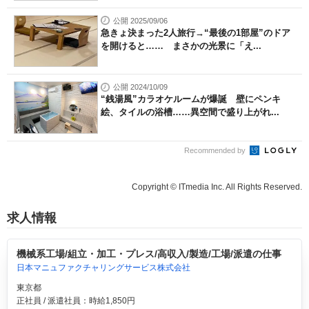
公開 2025/09/06
急きょ決まった2人旅行→“最後の1部屋”のドア
を開けると…… まさかの光景に「え...
公開 2024/10/09
“銭湯風”カラオケルームが爆誕 壁にペンキ
絵、タイルの浴槽……異空間で盛り上がれ...
Recommended by
Copyright © ITmedia Inc. All Rights Reserved.
求人情報
機械系工場/組立・加工・プレス/高収入/製造/工場/派遣の仕事
日本マニュファクチャリングサービス株式会社
東京都
正社員 / 派遣社員：時給1,850円