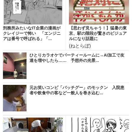
刑務所みたいなIT企業の漫画が
【思わず見ちゃう！】猛暑の東
クレイジーで怖い 「エンジニ
京、駅の階段が驚きのビジュア
アは番号で呼ばれる」「...
ルになり話題に
(ねとらぼ)
ひとりカラオケでパーティールームに→AI加工で友
達を増やしたら…… 予想外の光景...
元お笑いコンビ「バッチグー」のモックン 入院患
者や飲食中の客など一般人を巻き込む...