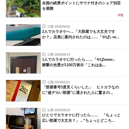
全国の絶景ポイントにサウナ付きのシェア別荘
を展開
PR
公開 2026/04/10
2人でカラオケへ→「大部屋でも大丈夫です
か？」店員に案内されたのは……「やばいw...
公開 2026/06/14
1人でカラオケに行ったら……「やばwww」
衝撃の光景が1100万表示「これはあ...
公開 2024/01/21
「部屋番号5度見くらいした」 ヒトカラなの
に“超デカい部屋”に通された人に驚きの...
公開 2025/06/19
ひとりでカラオケに行ったら…… 「ちょっと
広い部屋で大丈夫？」→“ちょっとどころ...