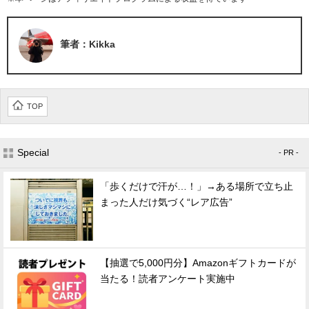
企業向けIT製品の総合サイト
筆者：Kikka
IT製品の技術・比較・事例
製造業のIT導入・活用を支援
モノづくり技術者専門サイト
TOP
エレクトロニクス専門サイト
Special
- PR -
電子設計の基本と応用
「歩くだけで汗が…！」→ある場所で立ち止
エネルギーの専門メディア
まった人だけ気づく“レア広告”
建設×テクノロジーの最前線
ちょっと気になるネットの話題
【抽選で5,000円分】Amazonギフトカードが
当たる！読者アンケート実施中