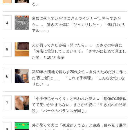
る」
道端に落ちていた“タコさんウインナー”→拾ってみた
4
ら…… 驚きの正体に「びっくりした～」「焦げ目がリ
アル……」
夫が買ってきた赤福→開けたら…… まさかの中身に
5
「お店に電話してしまいそう」「さすがに初めて見まし
た笑」と107万表示
築60年の団地で暮らす20代女性→自分のためだけに作っ
6
た“夜ご飯”は…… 「これぞ手料理」「こんな女性にな
りたい！」
「小手伸也そっくり」と言われた愛犬→「想像の10倍似
7
てて笑いが止まらない」まさかの姿に「生き別れの兄弟
説」「パーツのバランスが同じ」
外が暑くて夫に「40度超えてる」と連絡→目を疑う展開
8