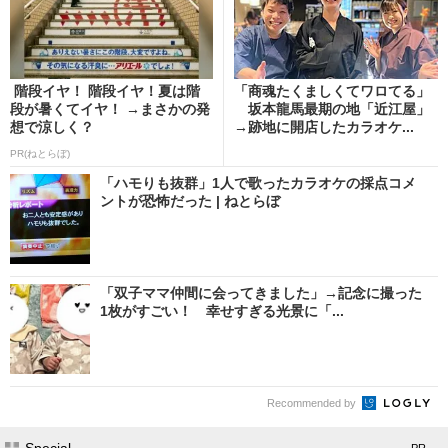
階段イヤ！ 階段イヤ！夏は階
「商魂たくましくてワロてる」
段が暑くてイヤ！ →まさかの発
坂本龍馬最期の地「近江屋」
想で涼しく？
→跡地に開店したカラオケ...
PR(ねとらぼ)
「ハモりも抜群」1人で歌ったカラオケの採点コメ
ントが恐怖だった | ねとらぼ
「双子ママ仲間に会ってきました」→記念に撮った
1枚がすごい！ 幸せすぎる光景に「...
Recommended by
Special
- PR -