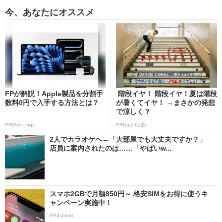
今、あなたにオススメ
FPが解説！Apple製品を分割手
階段イヤ！ 階段イヤ！夏は階段
数料0円で入手する方法とは？
が暑くてイヤ！ →まさかの発想
で涼しく？
PR(Fav-Log)
PR(ねとらぼ)
2人でカラオケへ→「大部屋でも大丈夫ですか？」
店員に案内されたのは……「やばいw...
スマホ2GBで月額850円～ 格安SIMをお得に使うキ
ャンペーン実施中！
PR(IIJmio)