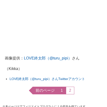
ITの今と未来を見通す
スマホと通信の最新トレンド
進化するPCとデバイスの未来
好きが集まる 比べて選べる
ビジネスと働き方のヒント
画像提供：
LOVE終太郎（@turu_pipi）
さん
AI活用のいまが分かる
（Kikka）
企業ITのトレンドを詳説
LOVE終太郎（@turu_pipi）さんTwitterアカウント
経営リーダーのコミュニティ
前のページ
1
2
マーケ×ITの今がよく分かる
ITエンジニア向け専門サイト
※本ページはアフィリエイトプログラムによる収益を得ています