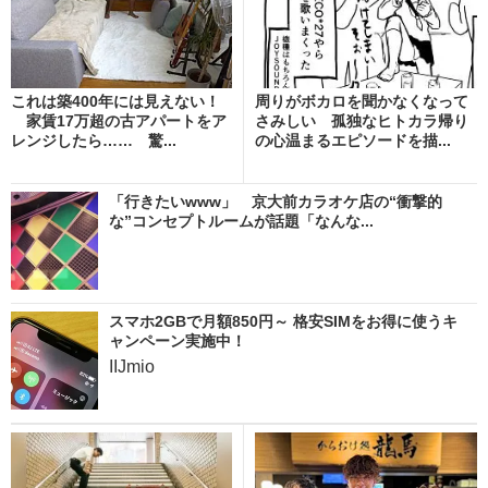
これは築400年には見えない！
周りがボカロを聞かなくなって
家賃17万超の古アパートをア
さみしい 孤独なヒトカラ帰り
レンジしたら…… 驚...
の心温まるエピソードを描...
「行きたいwww」 京大前カラオケ店の“衝撃的
な”コンセプトルームが話題「なんな...
スマホ2GBで月額850円～ 格安SIMをお得に使うキ
ャンペーン実施中！
IIJmio