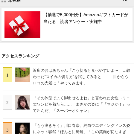
【抽選で5,000円分】Amazonギフトカードが
当たる！読者アンケート実施中
アクセスランキング
近所のおばあちゃん「こう切ると食べやすいよ〜」→教
1
わった“スイカの切り方”を試してみると…… 目からウ
ロコの光景に「やってみます」
「その体型でよく脚出せるよね」と言われた女性→ミニ
2
丈ワンピを着たら…… まさかの姿に「『マジか！』っ
て叫んだ」「スーパーオシャレ」
「もう泣きそう」川口春奈、純白ウエディングドレス姿
3
にネット騒然「ほんとに綺麗」「この笑顔が切なすぎ