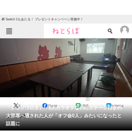
🎁 Switch 2もあたる！ プレゼントキャンペーン実施中！
ねとらぼメニュー
TOP
ニュース
エンタメ
クイズ
グルメ
地域
住まい
教育・育児
動物
リサーチ
2022/05/31 13:00（公開）
X
Share
LINE
hatena
会員記事
「クッソワロタ」 1人カラオケなのにステージ付きの
大部屋へ通された人が「オフ会0人」みたいになったと
これはひろい。
メディア
話題に
注目記事を集めた総合ページ