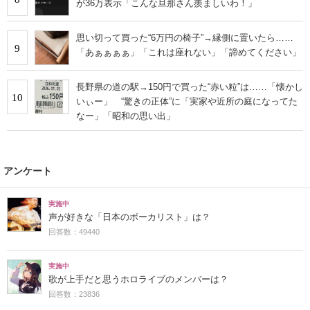
が36万表示「こんな旦那さん羨ましいわ！」
思い切って買った“6万円の椅子”→縁側に置いたら……
9
「あぁぁぁぁ」「これは座れない」「諦めてください」
長野県の道の駅→150円で買った“赤い粒”は……「懐かし
10
いぃー」 “驚きの正体”に「実家や近所の庭になってた
なー」「昭和の思い出」
アンケート
実施中
声が好きな「日本のボーカリスト」は？
回答数：49440
実施中
歌が上手だと思うホロライブのメンバーは？
回答数：23836