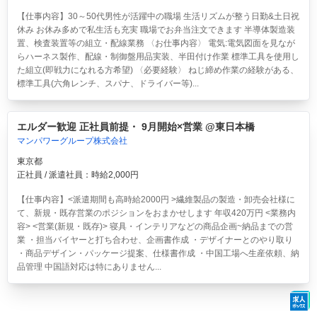
【仕事内容】30～50代男性が活躍中の職場 生活リズムが整う日勤&土日祝
休み お休み多めで私生活も充実 職場でお弁当注文できます 半導体製造装
置、検査装置等の組立・配線業務 〈お仕事内容〉 電気:電気図面を見なが
らハーネス製作、配線・制御盤用品実装、半田付け作業 標準工具を使用し
た組立(即戦力になれる方希望) 〈必要経験〉 ねじ締め作業の経験がある、
標準工具(六角レンチ、スパナ、ドライバー等)...
エルダー歓迎 正社員前提・ 9月開始×営業 @東日本橋
マンパワーグループ株式会社
東京都
正社員 / 派遣社員：時給2,000円
【仕事内容】<派遣期間も高時給2000円 >繊維製品の製造・卸売会社様に
て、新規・既存営業のポジションをおまかせします 年収420万円 <業務内
容> <営業(新規・既存)> 寝具・インテリアなどの商品企画~納品までの営
業 ・担当バイヤーと打ち合わせ、企画書作成 ・デザイナーとのやり取り
・商品デザイン・パッケージ提案、仕様書作成 ・中国工場へ生産依頼、納
品管理 中国語対応は特にありません...