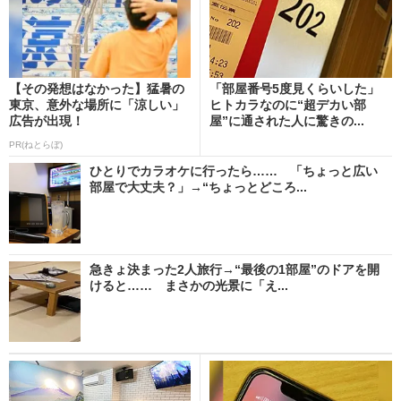
【その発想はなかった】猛暑の
「部屋番号5度見くらいした」
東京、意外な場所に「涼しい」
ヒトカラなのに“超デカい部
広告が出現！
屋”に通された人に驚きの...
PR(ねとらぼ)
ひとりでカラオケに行ったら…… 「ちょっと広い
部屋で大丈夫？」→“ちょっとどころ...
急きょ決まった2人旅行→“最後の1部屋”のドアを開
けると…… まさかの光景に「え...