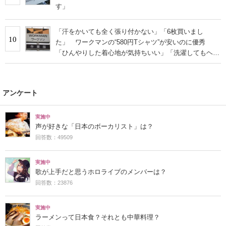
す」
「汗をかいても全く張り付かない」「6枚買いまし
10
た」 ワークマンの“580円Tシャツ”が安いのに優秀
「ひんやりした着心地が気持ちいい」「洗濯してもヘタ
らない」
アンケート
実施中
声が好きな「日本のボーカリスト」は？
回答数：49509
実施中
歌が上手だと思うホロライブのメンバーは？
回答数：23876
実施中
ラーメンって日本食？それとも中華料理？