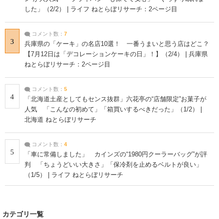
した」（2/2） | ライフ ねとらぼリサーチ：2ページ目
コメント数：
7
3
兵庫県の「ケーキ」の名店10選！ 一番うまいと思う店はどこ？
【7月12日は「デコレーションケーキの日」！】（2/4） | 兵庫県
ねとらぼリサーチ：2ページ目
コメント数：
5
4
「北海道土産としてもセンス抜群」六花亭の“店舗限定”お菓子が
人気 「こんなの初めて」「箱買いするべきだった」（1/2） |
北海道 ねとらぼリサーチ
コメント数：
4
5
「車に常備しました」 カインズの“1980円クーラーバッグ”が評
判 「ちょうどいい大きさ」「保冷剤を止めるベルトが良い」
（1/5） | ライフ ねとらぼリサーチ
カテゴリ一覧