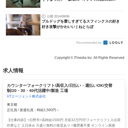
公開 2014/08/06
ブルドッグを愛しすぎてるスフィンクスの好き
好き攻撃がかわいい | ねとらぼ
Recommended by
Copyright © ITmedia Inc. All Rights Reserved.
求人情報
カウンターフォークリフト/高収入/日払い・週払いOK/交替
制/20・30・40代活躍中/製造 工場
UTエージェント株式会社
東京都
正社員 / 派遣社員：時給1,500円～
【仕事内容】<日野市>高時給1500円 月収32万円可!フォークリフト入出荷
作業など 土日休み 大盛り無料の食堂あり <履歴書不要 オンライン面接