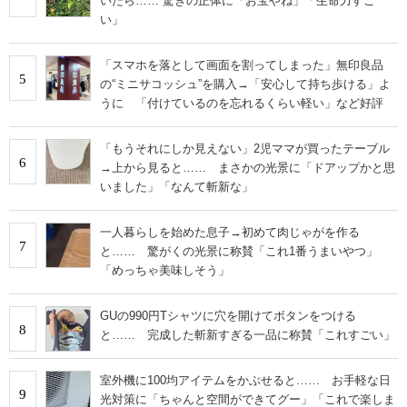
いたら…… 驚きの正体に「お宝やね」「生命力すご
い」
「スマホを落として画面を割ってしまった」無印良品
5
の“ミニサコッシュ”を購入→「安心して持ち歩ける」よ
うに 「付けているのを忘れるくらい軽い」など好評
「もうそれにしか見えない」2児ママが買ったテーブル
6
→上から見ると…… まさかの光景に「ドアップかと思
いました」「なんて斬新な」
一人暮らしを始めた息子→初めて肉じゃがを作る
7
と…… 驚がくの光景に称賛「これ1番うまいやつ」
「めっちゃ美味しそう」
GUの990円Tシャツに穴を開けてボタンをつける
8
と…… 完成した斬新すぎる一品に称賛「これすごい」
室外機に100均アイテムをかぶせると…… お手軽な日
9
光対策に「ちゃんと空間ができてグー」「これで楽しま