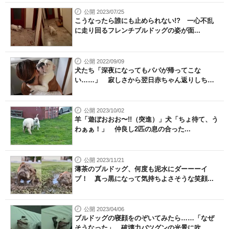
公開 2023/07/25
こうなったら誰にも止められない!? 一心不乱
に走り回るフレンチブルドッグの姿が面...
公開 2022/09/09
犬たち「深夜になってもパパが帰ってこな
い……」 寂しさから翌日赤ちゃん返りしち
ゃ...
公開 2023/10/02
羊「遊ぼおおお〜!!（突進）」犬「ちょ待て、う
わぁぁ！」 仲良し2匹の息の合った...
公開 2023/11/21
薄茶のブルドッグ、何度も泥水にダーーーイ
ブ！ 真っ黒になって気持ちよさそうな笑顔...
公開 2023/04/06
ブルドッグの寝顔をのぞいてみたら……「なぜ
そうなった」 破壊力バツグンの光景に吹...