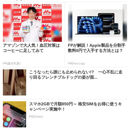
アマゾンで大人気！血圧対策は
FPが解説！Apple製品を分割手
コーヒーに足してみて
数料0円で入手する方法とは？
PR(森永乳業)
PR(Fav-Log)
こうなったら誰にも止められない!? 一心不乱に走
り回るフレンチブルドッグの姿が面...
スマホ2GBで月額850円～ 格安SIMをお得に使うキ
ャンペーン実施中！
PR(IIJmio)