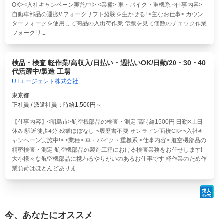
OK><入社キャンペーン実施中!> <業種> 車・バイク・重機系 <仕事内容>
自動車部品の運搬!/ フォークリフト経験を生かせる! <主なお仕事> カウン
ターフォークを使用して商品の入出荷作業 伝票を見て個数のチェック作業
フォークリ...
検品・検査 軽作業/高収入/日払い・週払いOK/日勤/20・30・40
代活躍中/製造 工場
UTエージェント株式会社
東京都
正社員 / 派遣社員：時給1,500円～
【仕事内容】<昭島市>航空機部品の検査・測定 高時給1500円 日勤×土日
休み!駅近徒歩4分 残業ほぼなし <履歴書不要 オンライン面接OK><入社キ
ャンペーン実施中!> <業種> 車・バイク・重機系 <仕事内容> 航空機部品の
精密検査・測定 航空機部品の製造工程における検査業務をお任せします!
大小様々な航空機部品に携わるやりがいのあるお仕事です 軽作業のため作
業負荷はほとんどありま...
今、あなたにオススメ