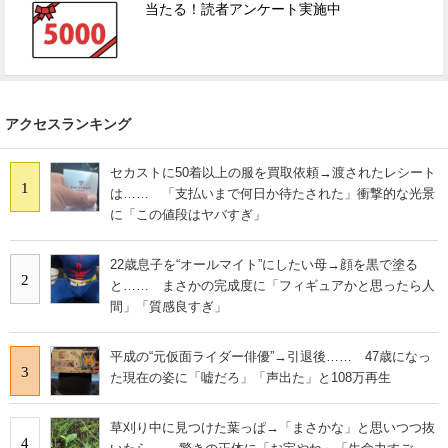
当たる！読者アンケート実施中
アクセスランキング
セカストに50着以上の服を買取依頼→渡されたレシート
1
は…… 「支払いまで何日か待たされた」衝撃的な光景
に「この値段はヤバすぎ」
22歳息子を“オールマイト”にしたい母→顔を黒で塗る
2
と…… まさかの完成度に「フィギュアかと思ったら人
間」「質感良すぎ」
平成の“元仮面ライダー俳優”→引退後…… 47歳になっ
3
た現在の姿に「嘘だろ」「声出た」と108万再生
草刈り中に見つけた葉っぱ→「まさかな」と思いつつ抜
4