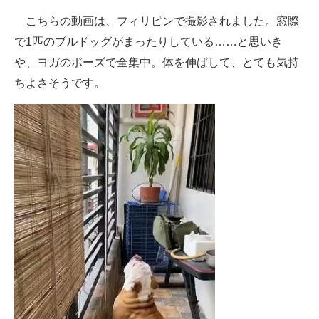
企業向けIT製品の総合サイト
こちらの動画は、フィリピンで撮影されました。窓際
で1匹のブルドッグがまったりしている……と思いき
IT製品の技術・比較・事例
や、ヨガのポーズで全集中。体を伸ばして、とても気持
製造業のIT導入・活用を支援
ちよさそうです。
モノづくり技術者専門サイト
エレクトロニクス専門サイト
電子設計の基本と応用
エネルギーの専門メディア
建設×テクノロジーの最前線
ちょっと気になるネットの話題