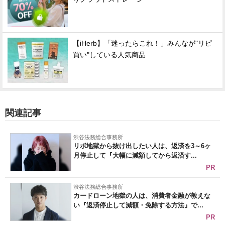
【iHerb】「迷ったらこれ！」みんなが"リピ
買い"している人気商品
関連記事
渋谷法務総合事務所
リボ地獄から抜け出したい人は、返済を3～6ヶ
月停止して『大幅に減額してから返済す...
PR
渋谷法務総合事務所
カードローン地獄の人は、消費者金融が教えな
い『返済停止して減額・免除する方法』で...
PR