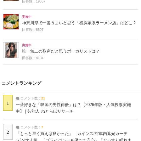
回答数：19657
実施中
神奈川県で一番うまいと思う「横浜家系ラーメン店」はどこ？
回答数：8507
実施中
唯一無二の歌声だと思うボーカリストは？
回答数：8104
コメントランキング
コメント数：
21
1
一番好きな「韓国の男性俳優」は？【2026年版・人気投票実施
中】 | 芸能人 ねとらぼリサーチ
コメント数：
7
2
「もっと早く買えば良かった」 カインズの“車内遮光カーテ
ン”が大人気 「プライバシーも保てて安心」「ぐっすり眠れま