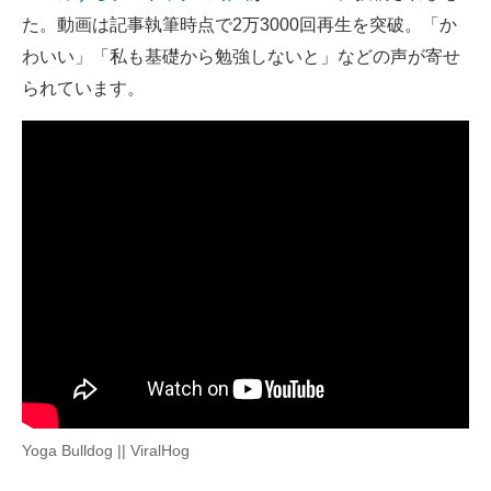
た。動画は記事執筆時点で2万3000回再生を突破。「か
ITの今と未来を見通す
わいい」「私も基礎から勉強しないと」などの声が寄せ
られています。
スマホと通信の最新トレンド
進化するPCとデバイスの未来
好きが集まる 比べて選べる
ビジネスと働き方のヒント
AI活用のいまが分かる
企業ITのトレンドを詳説
経営リーダーのコミュニティ
マーケ×ITの今がよく分かる
Yoga Bulldog || ViralHog
ITエンジニア向け専門サイト