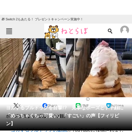
🎁 Switch 2もあたる！ プレゼントキャンペーン実施中！
ねとらぼメニュー
TOP
ニュース
エンタメ
クイズ
グルメ
地域
住まい
教育・育児
動物
リサーチ
2022/06/02 12:00（公開）
X
Share
LINE
hatena
会員記事
ヨガするブルドッグを目撃!? 見事なポーズとドヤ顔に
「めっちゃくちゃ可愛い」「すごい」の声【フィリピ
ポーズが決まって最後にドヤ顔。
メディア
ン】
ヨガするブルドッグの動画
がYouTubeに投稿されまし
注目記事を集めた総合ページ