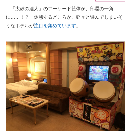
「太鼓の達人」のアーケード筐体が、部屋の一角
ITの今と未来を見通す
に……！？ 休憩するどころか、延々と遊んでしまいそ
スマホと通信の最新トレンド
うなホテルが
注目を集めています
。
進化するPCとデバイスの未来
好きが集まる 比べて選べる
ビジネスと働き方のヒント
AI活用のいまが分かる
企業ITのトレンドを詳説
経営リーダーのコミュニティ
マーケ×ITの今がよく分かる
ITエンジニア向け専門サイト