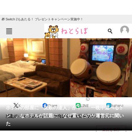
🎁 Switch 2もあたる！ プレゼントキャンペーン実施中！
ねとらぼメニュー
TOP
ニュース
エンタメ
クイズ
グルメ
地域
住まい
教育・育児
動物
リサーチ
2022/06/03 18:11（公開）
X
Share
LINE
hatena
会員記事
ホテルの部屋に「太鼓の達人」が！ 「一晩中遊べるド
ン！」なホテルが話題に、なぜ置いたのか運営元に聞い
話題の「HOTEL LUNA」仙台店の運営元を取材しました。
メディア
た
目次を表示
注目記事を集めた総合ページ