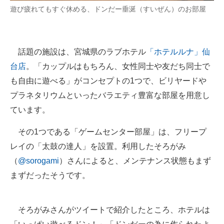
遊び疲れてもすぐ休める、ドンだー垂涎（すいぜん）のお部屋
企業向けIT製品の総合サイト
IT製品の技術・比較・事例
話題の施設は、宮城県のラブホテル
「ホテルルナ」仙
製造業のIT導入・活用を支援
台店
。「カップルはもちろん、女性同士や友だち同士で
モノづくり技術者専門サイト
も自由に遊べる」がコンセプトの1つで、ビリヤードや
プラネタリウムといったバラエティ豊富な部屋を用意し
エレクトロニクス専門サイト
ています。
電子設計の基本と応用
その1つである「ゲームセンター部屋」は、フリープ
エネルギーの専門メディア
レイの「太鼓の達人」を設置。利用したそろがみ
（
@sorogami
）さんによると、メンテナンス状態もまず
建設×テクノロジーの最前線
まずだったそうです。
ちょっと気になるネットの話題
そろがみさんがツイートで紹介したところ、ホテルは