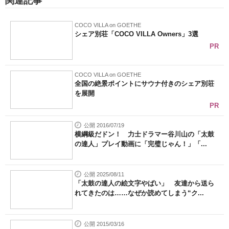
関連記事
COCO VILLA on GOETHE
シェア別荘「COCO VILLA Owners」3選
PR
COCO VILLA on GOETHE
全国の絶景ポイントにサウナ付きのシェア別荘
を展開
PR
公開 2016/07/19
横綱級だドン！ 力士ドラマー谷川山の「太鼓
の達人」プレイ動画に「完璧じゃん！」「...
公開 2025/08/11
「太鼓の達人の絵文字やばい」 友達から送ら
れてきたのは……なぜか読めてしまう“ク...
公開 2015/03/16