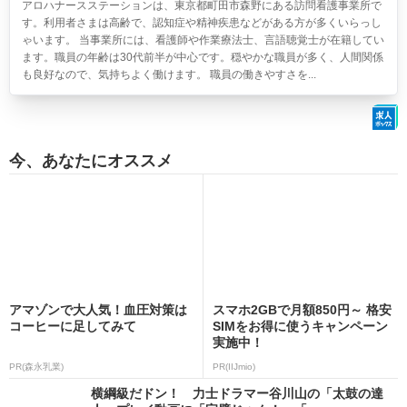
アロハナースステーションは、東京都町田市森野にある訪問看護事業所で
す。利用者さまは高齢で、認知症や精神疾患などがある方が多くいらっし
ゃいます。 当事業所には、看護師や作業療法士、言語聴覚士が在籍してい
ます。職員の年齢は30代前半が中心です。穏やかな職員が多く、人間関係
も良好なので、気持ちよく働けます。 職員の働きやすさを...
今、あなたにオススメ
アマゾンで大人気！血圧対策は
スマホ2GBで月額850円～ 格安
コーヒーに足してみて
SIMをお得に使うキャンペーン
実施中！
PR(森永乳業)
PR(IIJmio)
横綱級だドン！ 力士ドラマー谷川山の「太鼓の達