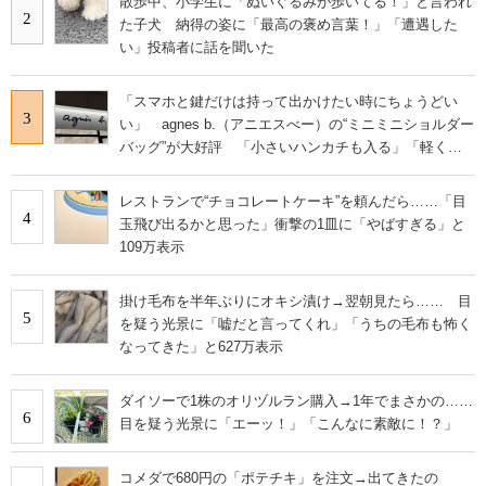
散歩中、小学生に「ぬいぐるみが歩いてる！」と言われ
2
た子犬 納得の姿に「最高の褒め言葉！」「遭遇した
い」投稿者に話を聞いた
「スマホと鍵だけは持って出かけたい時にちょうどい
3
い」 agnes b.（アニエスべー）の“ミニミニショルダー
バッグ”が大好評 「小さいハンカチも入る」「軽くて
旅行でも活躍します
レストランで“チョコレートケーキ”を頼んだら……「目
4
玉飛び出るかと思った」衝撃の1皿に「やばすぎる」と
109万表示
掛け毛布を半年ぶりにオキシ漬け→翌朝見たら…… 目
5
を疑う光景に「嘘だと言ってくれ」「うちの毛布も怖く
なってきた」と627万表示
ダイソーで1株のオリヅルラン購入→1年でまさかの……
6
目を疑う光景に「エーッ！」「こんなに素敵に！？」
コメダで680円の「ポテチキ」を注文→出てきたの