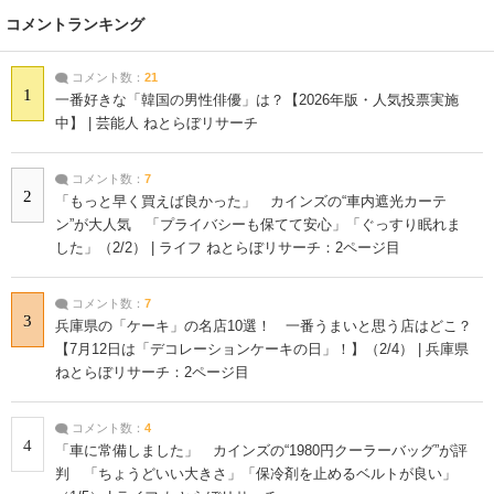
コメントランキング
コメント数：
21
1
一番好きな「韓国の男性俳優」は？【2026年版・人気投票実施
中】 | 芸能人 ねとらぼリサーチ
コメント数：
7
2
「もっと早く買えば良かった」 カインズの“車内遮光カーテ
ン”が大人気 「プライバシーも保てて安心」「ぐっすり眠れま
した」（2/2） | ライフ ねとらぼリサーチ：2ページ目
コメント数：
7
3
兵庫県の「ケーキ」の名店10選！ 一番うまいと思う店はどこ？
【7月12日は「デコレーションケーキの日」！】（2/4） | 兵庫県
ねとらぼリサーチ：2ページ目
コメント数：
4
4
「車に常備しました」 カインズの“1980円クーラーバッグ”が評
判 「ちょうどいい大きさ」「保冷剤を止めるベルトが良い」