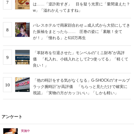
7
は……「逆詐欺すぎ」 目を疑う光景に「量間違えた？
w」「溢れかえってますね」
パレスホテルで両家顔合わせ→成人式から大切にしてき
8
た振袖をまとったら…… 圧巻の姿に「素敵！全て
が！」「憧れる」と610万再生
「革財布を引退させた」モンベルの“ミニ財布”が高評
9
価 「札入れ、小銭入れとして2つ使ってる」「軽くて
良い！」
「他の時計をする気がなくなる」G-SHOCKの“オールブ
10
ラック腕時計”が高評価 「ちらっと見ただけで確実に
視認」「実物の方がカッコいい」「しかも軽い」
アンケート
実施中