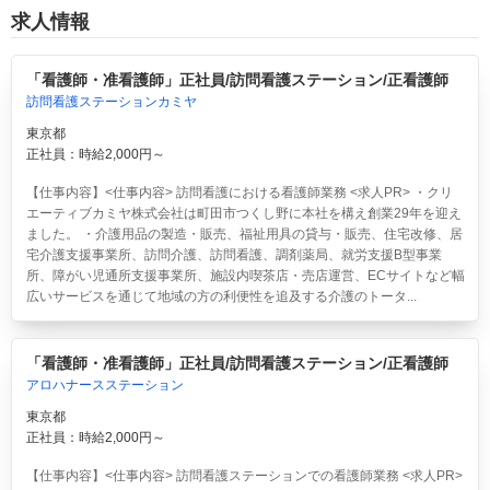
求人情報
「看護師・准看護師」正社員/訪問看護ステーション/正看護師
訪問看護ステーションカミヤ
東京都
正社員：時給2,000円～
【仕事内容】<仕事内容> 訪問看護における看護師業務 <求人PR> ・クリ
エーティブカミヤ株式会社は町田市つくし野に本社を構え創業29年を迎え
ました。 ・介護用品の製造・販売、福祉用具の貸与・販売、住宅改修、居
宅介護支援事業所、訪問介護、訪問看護、調剤薬局、就労支援B型事業
所、障がい児通所支援事業所、施設内喫茶店・売店運営、ECサイトなど幅
広いサービスを通じて地域の方の利便性を追及する介護のトータ...
「看護師・准看護師」正社員/訪問看護ステーション/正看護師
アロハナースステーション
東京都
正社員：時給2,000円～
【仕事内容】<仕事内容> 訪問看護ステーションでの看護師業務 <求人PR>