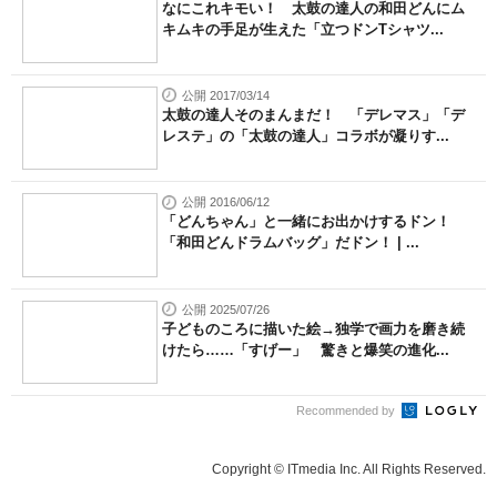
なにこれキモい！ 太鼓の達人の和田どんにム
キムキの手足が生えた「立つドンTシャツ...
公開 2017/03/14
太鼓の達人そのまんまだ！ 「デレマス」「デ
レステ」の「太鼓の達人」コラボが凝りす...
公開 2016/06/12
「どんちゃん」と一緒にお出かけするドン！
「和田どんドラムバッグ」だドン！ | ...
公開 2025/07/26
子どものころに描いた絵→独学で画力を磨き続
けたら……「すげー」 驚きと爆笑の進化...
Recommended by
Copyright © ITmedia Inc. All Rights Reserved.