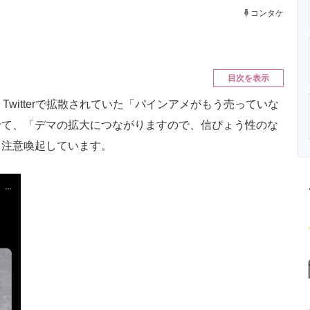
ニクス専門サイト
電子設計の基本と応用
エネルギーの専
コンタケ
目次を表示
witterで拡散されていた「パインアメがもう売っていな
せて、「デマの拡大につながりますので、信ぴょう性のな
と注意喚起しています。