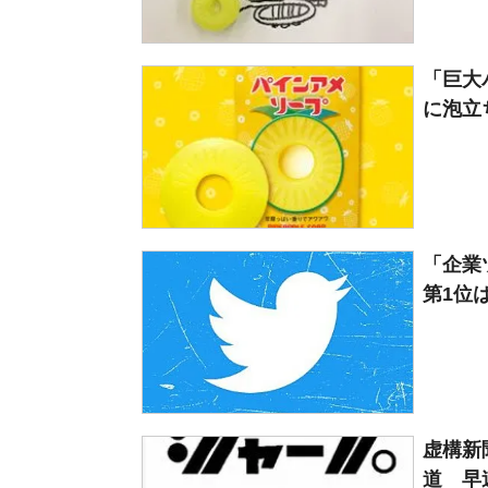
「巨大
に泡立
「企業
第1位は
虚構新
道 早