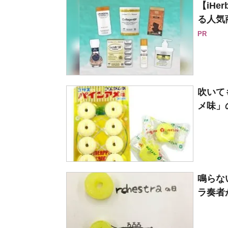
【iH
る人気
PR
吹いて
メ味」
鳴らな
ラ奏者