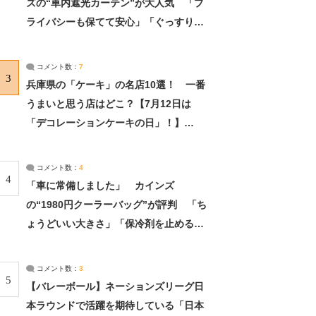
ズの“車内遮光カーテン”が大人気 「プ
ライバシーも保てて安心」「ぐっすり眠
れました」（2/2） | ライフ ねとらぼリ
サーチ：2ページ目
コメント数：
7
3
兵庫県の「ケーキ」の名店10選！ 一番
うまいと思う店はどこ？【7月12日は
「デコレーションケーキの日」！】
（2/4） | 兵庫県 ねとらぼリサーチ：2ペ
ージ目
コメント数：
4
4
「車に常備しました」 カインズ
の“1980円クーラーバッグ”が評判 「ち
ょうどいい大きさ」「保冷剤を止めるベ
ルトが良い」（1/5） | ライフ ねとらぼ
リサーチ
コメント数：
3
5
【バレーボール】ネーションズリーグ日
本ラウンドで活躍を期待している「日本