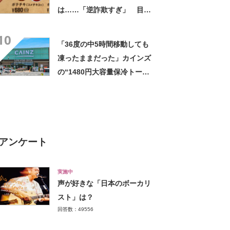
は……「逆詐欺すぎ」 目を
疑う光景に「量間違えた？
10
w」「溢れかえってますね」
「36度の中5時間移動しても
凍ったままだった」カインズ
の“1480円大容量保冷トー
ト”が好評 「1〜2日分の買い
物にちょうど良い」「この夏
は重宝しそう」の声
アンケート
実施中
声が好きな「日本のボーカリ
スト」は？
回答数：49556