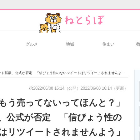
グルメ
地域
住まい
と未来を見通す
スマホと通信の最新トレンド
進化するPCとデ
ト拡散、公式が否定 「信ぴょう性のないツイートはリツイートされませんよう」
のいまが分かる
企業ITのトレンドを詳説
経営リーダーの
2022/06/08 16:14（公開）
2022/06/08 16:14（更新）
もう売ってないってほんと？」
、公式が否定 「信ぴょう性の
T製品の総合サイト
IT製品の技術・比較・事例
製造業のIT導入
はリツイートされませんよう」