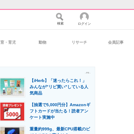
検索
ログイン
教育・育児
動物
リサーチ
会員記事
バイスの未来
好きが集まる 比べて選べる
- PR -
【iHerb】「迷ったらこれ！」
コミュニティ
マーケ×ITの今がよく分かる
みんなが"リピ買い"している人
気商品
【抽選で5,000円分】Amazonギ
・活用を支援
フトカードが当たる！読者アン
ケート実施中
重量約999g、最新CPU搭載のビ