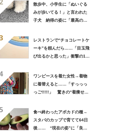
2
てきた」と627万表示
散歩中、小学生に「ぬいぐる
みが歩いてる！」と言われた
子犬 納得の姿に「最高の褒
め言葉！」「遭遇したい」投
3
稿者に話を聞いた
レストランで“チョコレートケ
ーキ”を頼んだら……「目玉飛
び出るかと思った」衝撃の1皿
に「やばすぎる」と109万表
4
示
ワンピースを着た女性→着物
に着替えると……「すっっっ
っご!!!!!」 驚きの“着痩せ
姿”に「同一人物なのです
5
か？」
食べ終わったアボカドの種→
スタバのカップで育てて64日
後…… “現在の姿”に「良さ