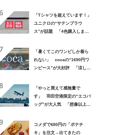
げですね」「育ててみた
6
い！」
「Tシャツを超えています！」
ユニクロの“サテンブラウ
ス”が話題 「4色購入しまし
た！」「着てると必ず褒めら
7
れる！！」
「暑くてこのワンピしか着ら
れない」 cocaの“1690円ワ
ンピース”が大好評 「涼しく
着られて、シワがよらない素
8
材感と薄さも◎」「大好きす
「やっと買えて感無量で
ぎて色違いも購入」
す」 羽田空港限定の“エコバ
ッグ”が大人気 「想像以上に
便利でした」「伊勢丹柄がお
9
しゃれで、使うたびに気分が
コメダで680円の「ポテチ
上がります」
キ」を注文→出てきたの