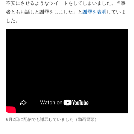
不安にさせるようなツイートをしてしまいました。当事
企業向けIT製品の総合サイト
者ともお話しと謝罪をしました」と
謝罪を表明
していま
IT製品の技術・比較・事例
した。
製造業のIT導入・活用を支援
モノづくり技術者専門サイト
エレクトロニクス専門サイト
電子設計の基本と応用
エネルギーの専門メディア
建設×テクノロジーの最前線
ちょっと気になるネットの話題
6月2日に配信でも謝罪していました（動画冒頭）