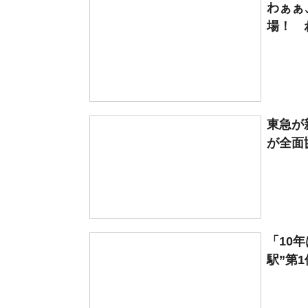
わぁぁ
場！ わ
東急が
が全面協力
「10
駅”第1