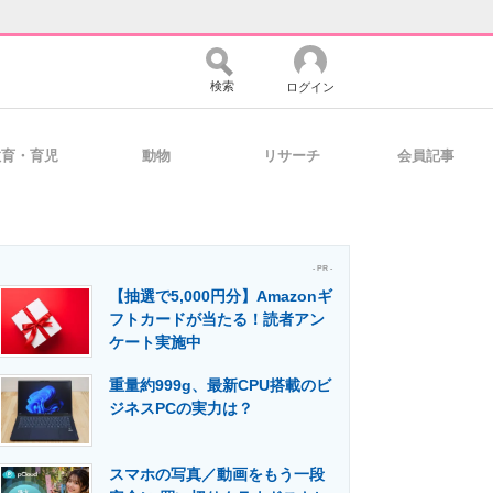
検索
ログイン
教育・育児
動物
リサーチ
会員記事
バイスの未来
好きが集まる 比べて選べる
- PR -
【抽選で5,000円分】Amazonギ
コミュニティ
マーケ×ITの今がよく分かる
フトカードが当たる！読者アン
ケート実施中
重量約999g、最新CPU搭載のビ
・活用を支援
ジネスPCの実力は？
スマホの写真／動画をもう一段