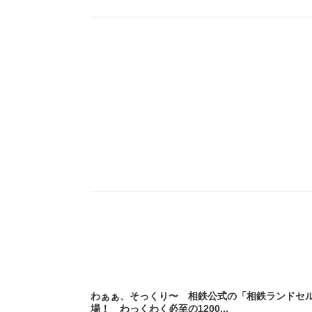
わぁぁ、そっくり〜 相鉄公式の「相鉄ランドセ
場！ わっくわく必至の1200...