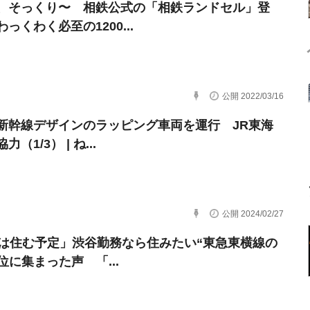
、そっくり〜 相鉄公式の「相鉄ランドセル」登
っくわく必至の1200...
公開 2022/03/16
新幹線デザインのラッピング車両を運行 JR東海
（1/3） | ね...
公開 2024/02/27
年は住む予定」渋谷勤務なら住みたい“東急東横線の
位に集まった声 「...