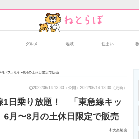
グルメ
地域
住まい
と未来を見通す
スマホと通信の最新トレンド
進化するPCとデ
00円パス」6月〜8月の土休日限定で販売
のいまが分かる
企業ITのトレンドを詳説
経営リーダーの
2022/06/14 13:30（公開）
2022/06/14 13:30（更新）
急線1日乗り放題！ 「東急線キッ
ス」6月〜8月の土休日限定で販売
T製品の総合サイト
IT製品の技術・比較・事例
製造業のIT導入
大泉勝彦