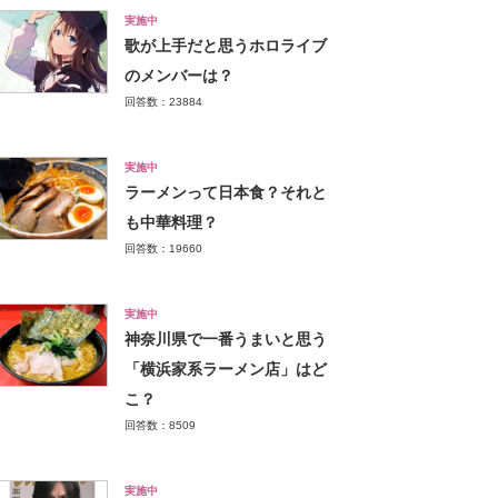
実施中
歌が上手だと思うホロライブ
のメンバーは？
回答数：23884
実施中
ラーメンって日本食？それと
も中華料理？
回答数：19660
実施中
神奈川県で一番うまいと思う
「横浜家系ラーメン店」はど
こ？
回答数：8509
実施中