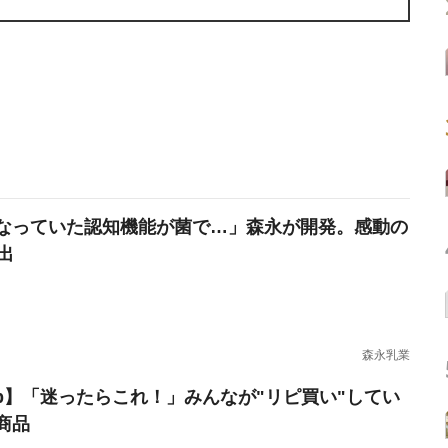
なっていた認知機能が菌で…」森永が開発。感動の
出
森永乳業
erb】「迷ったらこれ！」みんなが"リピ買い"してい
商品