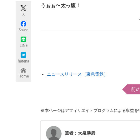
モノづくり技術者専門サイト
エレクトロ
うぉぉ〜太っ腹！
X
Share
ちょっと気になるネットの話題
LINE
hatena
ニュースリリース（東急電鉄）
Home
前
※本ページはアフィリエイトプログラムによる収益を
筆者：大泉勝彦