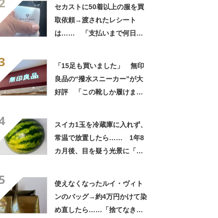
2
自画自賛
セカストに50着以上の服を買
取依頼→渡されたレシート
は…… 「支払いまで何日か
待たされた」衝撃的な光景に
3
「この値段はヤバすぎ」
「15足も買いました」 無印
良品の“撥水スニーカー”が大
好評 「この靴しか履けませ
ん」「本当に疲れにくい」
4
「一生買い続けます」
スイカ1玉を冷蔵庫に入れず、
常温で放置したら…… 1年8
カ月後、目を疑う光景に「ヤ
バいヤバいヤバい」「えっ、
5
こんな姿に……!?」
使えなくなったルイ・ヴィト
ンのバッグ→約4万円かけて染
め直したら……「捨てなきゃ