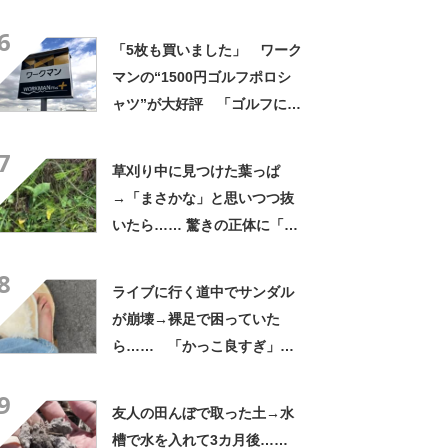
よかった」「そういう使い道
6
もあったのか」
「5枚も買いました」 ワーク
マンの“1500円ゴルフポロシ
ャツ”が大好評 「ゴルフにも
普段使いにも最適」「汗をか
7
いてもすぐ乾く」「全てに大
草刈り中に見つけた葉っぱ
満足しています」
→「まさかな」と思いつつ抜
いたら…… 驚きの正体に「お
宝やね」「生命力すごい」
8
ライブに行く道中でサンダル
が崩壊→裸足で困っていた
ら…… 「かっこ良すぎ」ま
さかの展開に感動「こういう
9
人に私もなりたい」
友人の田んぼで取った土→水
槽で水を入れて3カ月後……