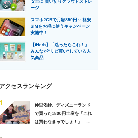
安全に 買い切りクラウドストレ
門メディア
建設×テクノロジーの最前線
ージ
スマホ2GBで月額850円～ 格安
SIMをお得に使うキャンペーン
実施中！
【iHerb】「迷ったらこれ！」
みんなが"リピ買い"している人
気商品
アクセスランキング
1
仲里依紗、ディズニーランド
で買った1800円土産を「これ
は買わなきゃでしょ！」
「すっごい上手お買い物」と