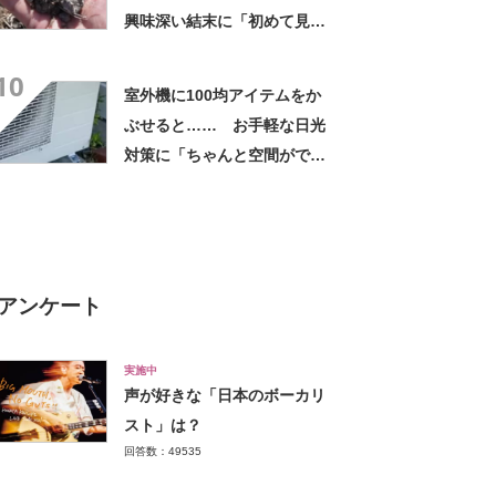
興味深い結末に「初めて見
た」「こんなデカくなん
10
の？」投稿者に話を聞いた
室外機に100均アイテムをか
ぶせると…… お手軽な日光
対策に「ちゃんと空間ができ
てグー」「これで楽します」
アンケート
実施中
声が好きな「日本のボーカリ
スト」は？
回答数：49535