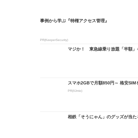
事例から学ぶ『特権アクセス管理』
PR(KeeperSecurity)
マジか！ 東急線乗り放題「半額」キ
スマホ2GBで月額850円～ 格安S
PR(IIJmio)
相鉄「そうにゃん」のグッズが当たる