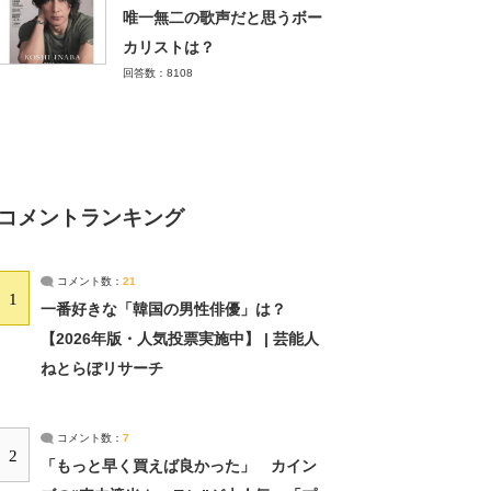
唯一無二の歌声だと思うボー
カリストは？
回答数：8108
コメントランキング
コメント数：
21
1
一番好きな「韓国の男性俳優」は？
【2026年版・人気投票実施中】 | 芸能人
ねとらぼリサーチ
コメント数：
7
2
「もっと早く買えば良かった」 カイン