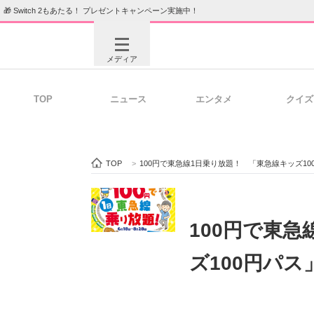
🎁 Switch 2もあたる！ プレゼントキャンペーン実施中！
メディア
TOP
ニュース
エンタメ
クイズ
注目記事を集めた総合ページ
ITの今
TOP
>
100円で東急線1日乗り放題！ 「東急線キッズ1
ビジネスと働き方のヒント
AI活用
100円で東
ズ100円パ
ITエンジニア向け専門サイト
企業向けI