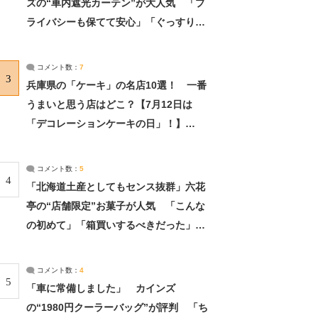
ズの“車内遮光カーテン”が大人気 「プ
ライバシーも保てて安心」「ぐっすり眠
れました」（2/2） | ライフ ねとらぼリ
サーチ：2ページ目
コメント数：
7
3
兵庫県の「ケーキ」の名店10選！ 一番
うまいと思う店はどこ？【7月12日は
「デコレーションケーキの日」！】
（2/4） | 兵庫県 ねとらぼリサーチ：2ペ
ージ目
コメント数：
5
4
「北海道土産としてもセンス抜群」六花
亭の“店舗限定”お菓子が人気 「こんな
の初めて」「箱買いするべきだった」
（1/2） | 北海道 ねとらぼリサーチ
コメント数：
4
5
「車に常備しました」 カインズ
の“1980円クーラーバッグ”が評判 「ち