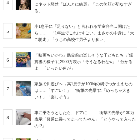
4
にネット騒然「ほんとに綺麗」「この笑顔が切なすぎ
る」
小1息子に「足りない」と言われる学童弁当→開けた
5
ら…… 「1年生でこれはすごい」まさかの中身に「大
ご馳走」「うちの高校生男子より多い」
「映画ちいかわ」鑑賞前の楽しそうな子どもたち→“鑑
6
賞後の様子”に2900万表示「そうなるわなw」「分かる
よ」「いったい何が」
家族で川遊びへ→高1息子が100均の網でつかまえたの
7
は……「すごい！」 “衝撃の光景”に「めっちゃ大き
い！」「楽しそう」
車に乗ろうとしたら、ドアに…… 衝撃の光景が130万
8
表示「普通に乗って走ってたやん」「どうやって入った
の!?」