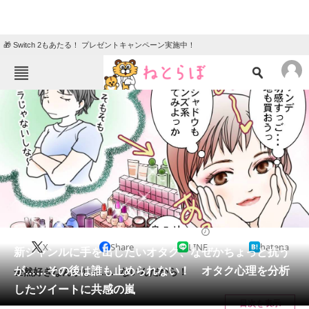
🎁 Switch 2もあたる！ プレゼントキャンペーン実施中！
ねとらぼメニュー
TOP
ニュース
エンタメ
クイズ
グルメ
地域
住まい
教育・育児
動物
リサーチ
2022/06/18 12:30（公開）
X
Share
LINE
hatena
会員記事
新ジャンルに手を出したいオタク、なぜかちょっと抗う
が……その後は誰も止められない！ オタク心理を分析
全然好きなんかじゃ……ないんだから！
メディア
したツイートに共感の嵐
目次を表示
注目記事を集めた総合ページ