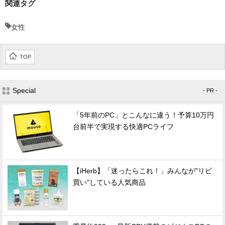
関連タグ
女性
TOP
Special
- PR -
「5年前のPC」とこんなに違う！予算10万円
台前半で実現する快適PCライフ
【iHerb】「迷ったらこれ！」みんなが"リピ
買い"している人気商品