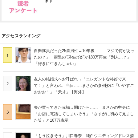
ます
アクセスランキング
自衛隊員だった25歳男性→10年後……「マジで何があっ
1
たの？」 衝撃の“現在の姿”が180万再生「別人…？」
「好きに生きんしゃい」
友人の結婚式へお呼ばれ→「エレガントな格好で来
2
て！」と言われ、当日……まさかの参列姿に「いやすご
おおお！」「天才」【海外】
夫が買ってきた赤福→開けたら…… まさかの中身に
3
「お店に電話してしまいそう」「さすがに初めて見まし
た笑」と107万表示
「もう泣きそう」川口春奈、純白ウエディングドレス姿