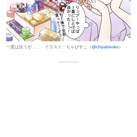
企業向けIT製品の総合サイト
IT製品の技術・比較・事例
製造業のIT導入・活用を支援
一度は抗うが…… イラスト：ちゃびすこ（
@chiyabisuko
）
モノづくり技術者専門サイト
エレクトロニクス専門サイト
advertisement
電子設計の基本と応用
エネルギーの専門メディア
建設×テクノロジーの最前線
ちょっと気になるネットの話題