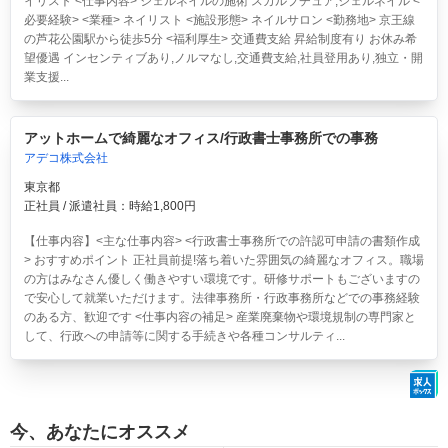
イリスト <仕事内容> ジェルネイルの施術 スカルプチュア,ジェルネイル <
必要経験> <業種> ネイリスト <施設形態> ネイルサロン <勤務地> 京王線
の芦花公園駅から徒歩5分 <福利厚生> 交通費支給 昇給制度有り お休み希
望優遇 インセンティブあり,ノルマなし,交通費支給,社員登用あり,独立・開
業支援...
アットホームで綺麗なオフィス/行政書士事務所での事務
アデコ株式会社
東京都
正社員 / 派遣社員：時給1,800円
【仕事内容】<主な仕事内容> <行政書士事務所での許認可申請の書類作成
> おすすめポイント 正社員前提!落ち着いた雰囲気の綺麗なオフィス。職場
の方はみなさん優しく働きやすい環境です。研修サポートもございますの
で安心して就業いただけます。法律事務所・行政事務所などでの事務経験
のある方、歓迎です <仕事内容の補足> 産業廃棄物や環境規制の専門家と
して、行政への申請等に関する手続きや各種コンサルティ...
今、あなたにオススメ