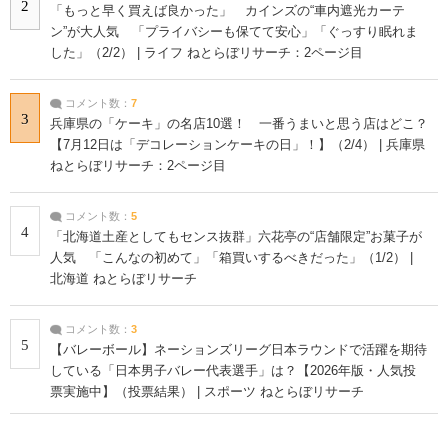
2
「もっと早く買えば良かった」 カインズの“車内遮光カーテ
ン”が大人気 「プライバシーも保てて安心」「ぐっすり眠れま
した」（2/2） | ライフ ねとらぼリサーチ：2ページ目
コメント数：
7
3
兵庫県の「ケーキ」の名店10選！ 一番うまいと思う店はどこ？
【7月12日は「デコレーションケーキの日」！】（2/4） | 兵庫県
ねとらぼリサーチ：2ページ目
コメント数：
5
4
「北海道土産としてもセンス抜群」六花亭の“店舗限定”お菓子が
人気 「こんなの初めて」「箱買いするべきだった」（1/2） |
北海道 ねとらぼリサーチ
コメント数：
3
5
【バレーボール】ネーションズリーグ日本ラウンドで活躍を期待
している「日本男子バレー代表選手」は？【2026年版・人気投
票実施中】（投票結果） | スポーツ ねとらぼリサーチ