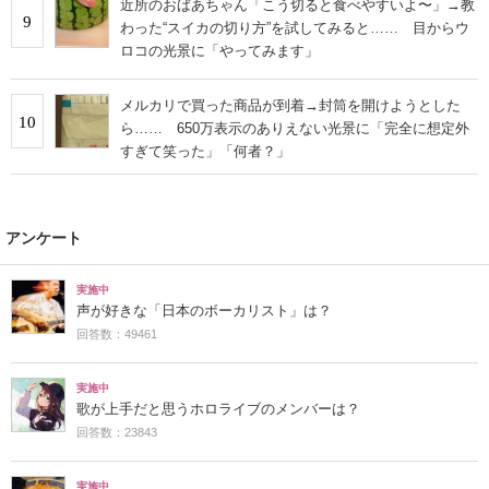
近所のおばあちゃん「こう切ると食べやすいよ〜」→教
9
わった“スイカの切り方”を試してみると…… 目からウ
ロコの光景に「やってみます」
メルカリで買った商品が到着→封筒を開けようとした
10
ら…… 650万表示のありえない光景に「完全に想定外
すぎて笑った」「何者？」
アンケート
実施中
声が好きな「日本のボーカリスト」は？
回答数：49461
実施中
歌が上手だと思うホロライブのメンバーは？
回答数：23843
実施中