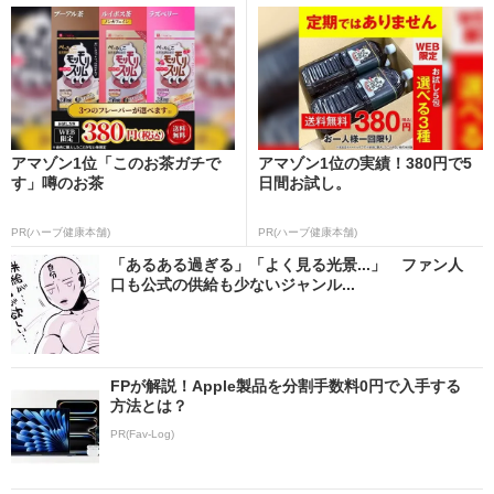
アマゾン1位「このお茶ガチで
アマゾン1位の実績！380円で5
す」噂のお茶
日間お試し。
PR(ハーブ健康本舗)
PR(ハーブ健康本舗)
「あるある過ぎる」「よく見る光景...」 ファン人
口も公式の供給も少ないジャンル...
FPが解説！Apple製品を分割手数料0円で入手する
方法とは？
PR(Fav-Log)