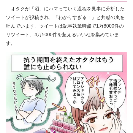
オタクが「沼」にハマっていく過程を見事に分析した
ITの今と未来を見通す
ツイートが投稿され、「わかりすぎる！」と共感の嵐を
スマホと通信の最新トレンド
呼んでいます。ツイートは記事執筆時点で1万8000件の
リツイート、4万5000件を超えるいいねを集めていま
進化するPCとデバイスの未来
す。
好きが集まる 比べて選べる
ビジネスと働き方のヒント
AI活用のいまが分かる
企業ITのトレンドを詳説
経営リーダーのコミュニティ
マーケ×ITの今がよく分かる
ITエンジニア向け専門サイト