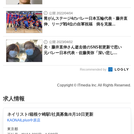
公開 2022/04/04
胃がんステージ4のバレー日本五輪代表・藤井直
伸、リーグ戦4位の自軍祝福 病を克服...
公開 2023/04/02
夫・藤井直伸さん逝去後のSNS初更新で思い
元バレー日本代表・佐藤美弥「深い悲し...
Recommended by
Copyright © ITmedia Inc. All Rights Reserved.
求人情報
ネイリスト/箱根ケ崎駅/社員募集/8月10日更新
KAONAILplus中原店
東京都