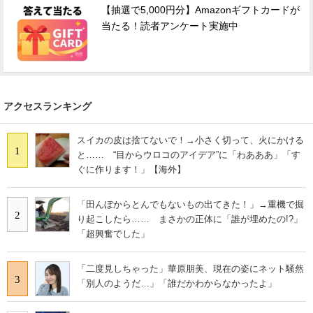
【抽選で5,000円分】Amazonギフトカードが
当たる！読者アンケート実施中
アクセスランキング
スイカの皮は捨てないで！→小さく切って、火にかける
1
と…… “目からウロコのアイデア”に「わあああ」「す
ぐに作ります！」【海外】
「田んぼからとんでもないもの出てきた！」→重機で掘
2
り起こしたら…… まさかの正体に「誰が埋めたの!?」
「超興奮でした」
「二度見しちゃった」華原朋美、現在の姿にネット騒然
3
「別人のようだ…」「誰だかわからなかったよ」