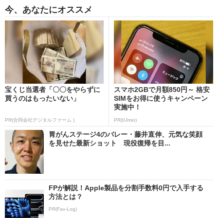
今、あなたにオススメ
宝くじ当選者「〇〇をやらずに
スマホ2GBで月額850円～ 格安
買うのはもったいない」
SIMをお得に使うキャンペーン
実施中！
PR(合同会社デジタルファーム )
PR(IIJmio)
胃がんステージ4のバレー・藤井直伸、元気な笑顔
を見せた最新ショット 現役復帰を目...
FPが解説！Apple製品を分割手数料0円で入手する
方法とは？
PR(Fav-Log)