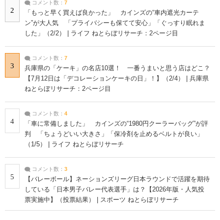
コメント数：
7
2
「もっと早く買えば良かった」 カインズの“車内遮光カーテ
ン”が大人気 「プライバシーも保てて安心」「ぐっすり眠れま
した」（2/2） | ライフ ねとらぼリサーチ：2ページ目
コメント数：
7
3
兵庫県の「ケーキ」の名店10選！ 一番うまいと思う店はどこ？
【7月12日は「デコレーションケーキの日」！】（2/4） | 兵庫県
ねとらぼリサーチ：2ページ目
コメント数：
4
4
「車に常備しました」 カインズの“1980円クーラーバッグ”が評
判 「ちょうどいい大きさ」「保冷剤を止めるベルトが良い」
（1/5） | ライフ ねとらぼリサーチ
コメント数：
3
5
【バレーボール】ネーションズリーグ日本ラウンドで活躍を期待
している「日本男子バレー代表選手」は？【2026年版・人気投
票実施中】（投票結果） | スポーツ ねとらぼリサーチ