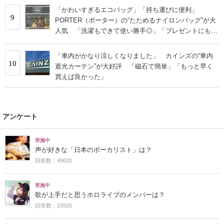
「かわいすぎるエコバッグ」「持ち運びに便利」
9
PORTER（ポーター）の“たためるナイロンバッグ”が大
人気 「洗濯もできて使い勝手◎」「プレゼントにもお
すすめ」
「車内がかなり涼しくなりました」 カインズの“車内
10
遮光カーテン”が大好評 「磁石で簡単」「もっと早く
買えば良かった」
アンケート
実施中
声が好きな「日本のボーカリスト」は？
回答数：49620
実施中
歌が上手だと思うホロライブのメンバーは？
回答数：23926