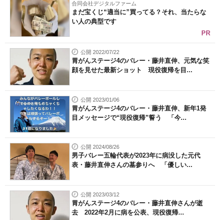
合同会社デジタルファーム
まだ宝くじ“適当に”買ってる？それ、当たらな
い人の典型です
PR
公開 2022/07/22
胃がんステージ4のバレー・藤井直伸、元気な笑
顔を見せた最新ショット 現役復帰を目...
公開 2023/01/06
胃がんステージ4のバレー・藤井直伸、新年1発
目メッセージで“現役復帰”誓う 「今...
公開 2024/08/26
男子バレー五輪代表が2023年に病没した元代
表・藤井直伸さんの墓参りへ 「優しい...
公開 2023/03/12
胃がんステージ4のバレー・藤井直伸さんが逝
去 2022年2月に病を公表、現役復帰...