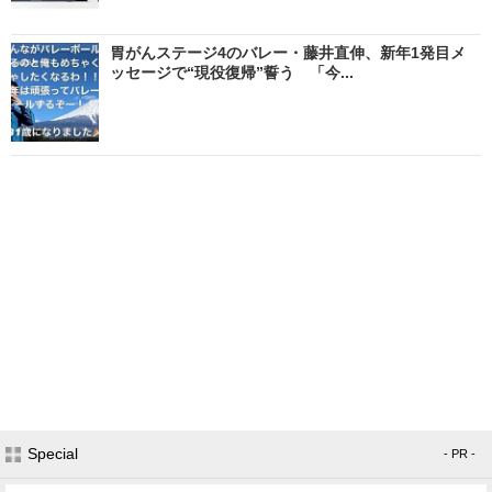
胃がんステージ4のバレー・藤井直伸、新年1発目メ
ッセージで“現役復帰”誓う 「今...
Special
- PR -