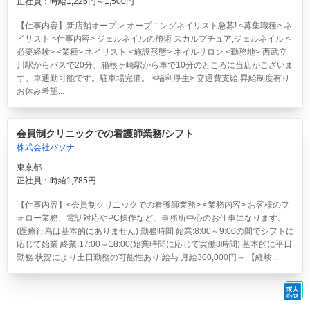
正社員：時給1,226円～1,500円
【仕事内容】新店舗オープン オープニングネイリスト急募! <募集職種> ネ
イリスト <仕事内容> ジェルネイルの施術 スカルプチュア,ジェルネイル <
必要経験> <業種> ネイリスト <施設形態> ネイルサロン <勤務地> 西武立
川駅からバスで20分、箱根ヶ崎駅から車で10分のところに当店がございま
す。車通勤可能です。駐車場完備。 <福利厚生> 交通費支給 昇給制度有り
お休み希望...
会員制クリニックでの看護師業務/シフト
株式会社パソナ
東京都
正社員：時給1,785円
【仕事内容】<会員制クリニックでの看護師業務> <業務内容> お客様のフ
ォロー業務、電話対応やPC操作など、事務所中心のお仕事になります。
(医療行為は基本的にありません) 勤務時間 始業:8:00～9:00の間でシフトに
応じて始業 終業:17:00～18:00(始業時間に応じて実働8時間) 基本的に平日
勤務 状況により土日勤務の可能性あり 給与 月給300,000円～ 【経験...