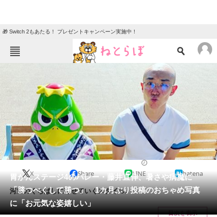
🎁 Switch 2もあたる！ プレゼントキャンペーン実施中！
ねとらぼメニュー
TOP
ニュース
エンタメ
クイズ
グルメ
地域
住まい
教育・育児
動物
リサーチ
2022/07/01 20:30（公開）
X
Share
LINE
hatena
会員記事
胃がんステージ4のバレー・藤井直伸、暑さや病魔に
「勝つべくして勝つ」 1カ月ぶり投稿のおちゃめ写真
河童のくちばしに寄せていくスタイル。
メディア
に「お元気な姿嬉しい」
目次を表示
注目記事を集めた総合ページ