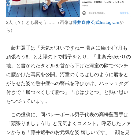
企業向けIT製品の総合サイト
IT製品の技術・比較・事例
2人（？）とも暑そう……（画像は
藤井直伸 公式Instagram
か
ら）
製造業のIT導入・活用を支援
モノづくり技術者専門サイト
藤井選手は「天気が良いですねー 暑さに負けず7月も
頑張ろう!!」と太陽の下で帽子をとり、「北条氏ゆかりの
エレクトロニクス専門サイト
地」と書かれたタオルを首から下げた河童の隣でベンチ
電子設計の基本と応用
に腰かけた写真を公開。河童のくちばしのように唇をと
がらせた姿で熱中症への警戒を呼びかけ、ハッシュタグ
エネルギーの専門メディア
付きで「勝つべくして勝つ」「心はひとつ」と熱い思い
建設×テクノロジーの最前線
をつづっています。
ちょっと気になるネットの話題
この投稿に、同バレーボール男子代表の高橋藍選手は
「頑張りましょう!!」と元気よくコメント。呼応したファ
ンからも「藤井選手のお元気な姿 嬉しいです」「顔を見