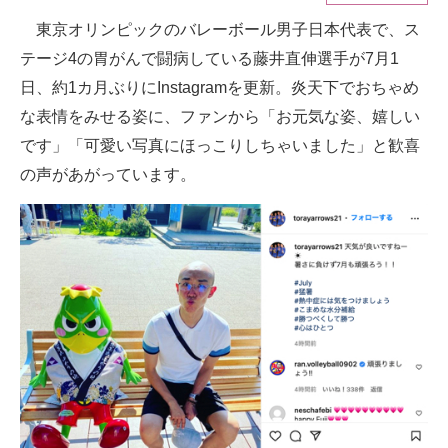
東京オリンピックのバレーボール男子日本代表で、ス
ITの今と未来を見通す
テージ4の胃がんで闘病している藤井直伸選手が7月1
スマホと通信の最新トレンド
日、約1カ月ぶりにInstagramを更新。炎天下でおちゃめ
な表情をみせる姿に、ファンから「お元気な姿、嬉しい
進化するPCとデバイスの未来
です」「可愛い写真にほっこりしちゃいました」と歓喜
好きが集まる 比べて選べる
の声があがっています。
ビジネスと働き方のヒント
AI活用のいまが分かる
企業ITのトレンドを詳説
経営リーダーのコミュニティ
マーケ×ITの今がよく分かる
ITエンジニア向け専門サイト