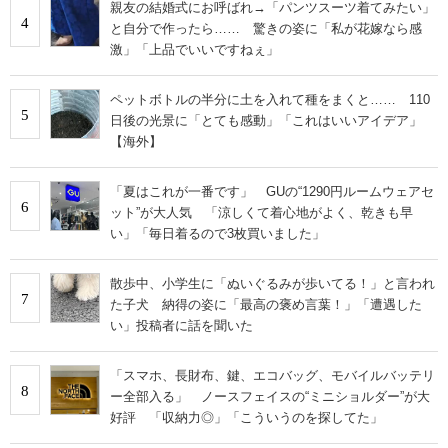
親友の結婚式にお呼ばれ→「パンツスーツ着てみたい」
4
と自分で作ったら…… 驚きの姿に「私が花嫁なら感
激」「上品でいいですねぇ」
ペットボトルの半分に土を入れて種をまくと…… 110
5
日後の光景に「とても感動」「これはいいアイデア」
【海外】
「夏はこれが一番です」 GUの“1290円ルームウェアセ
6
ット”が大人気 「涼しくて着心地がよく、乾きも早
い」「毎日着るので3枚買いました」
散歩中、小学生に「ぬいぐるみが歩いてる！」と言われ
7
た子犬 納得の姿に「最高の褒め言葉！」「遭遇した
い」投稿者に話を聞いた
「スマホ、長財布、鍵、エコバッグ、モバイルバッテリ
8
ー全部入る」 ノースフェイスの“ミニショルダー”が大
好評 「収納力◎」「こういうのを探してた」