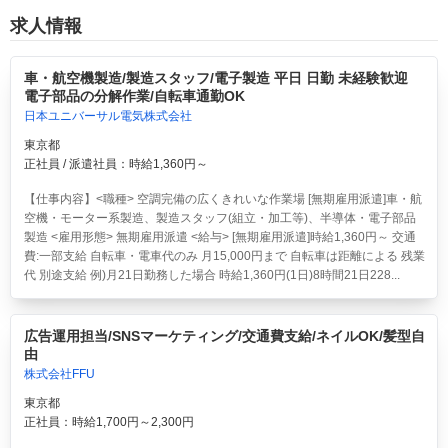
求人情報
車・航空機製造/製造スタッフ/電子製造 平日 日勤 未経験歓迎
電子部品の分解作業/自転車通勤OK
日本ユニバーサル電気株式会社
東京都
正社員 / 派遣社員：時給1,360円～
【仕事内容】<職種> 空調完備の広くきれいな作業場 [無期雇用派遣]車・航
空機・モーター系製造、製造スタッフ(組立・加工等)、半導体・電子部品
製造 <雇用形態> 無期雇用派遣 <給与> [無期雇用派遣]時給1,360円～ 交通
費:一部支給 自転車・電車代のみ 月15,000円まで 自転車は距離による 残業
代 別途支給 例)月21日勤務した場合 時給1,360円(1日)8時間21日228...
広告運用担当/SNSマーケティング/交通費支給/ネイルOK/髪型自
由
株式会社FFU
東京都
正社員：時給1,700円～2,300円