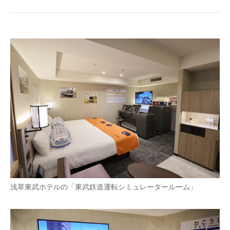
ITの今と未来を見通す
スマホと通信の最新トレンド
進化するPCとデバイスの未来
好きが集まる 比べて選べる
ビジネスと働き方のヒント
AI活用のいまが分かる
企業ITのトレンドを詳説
経営リーダーのコミュニティ
浅草東武ホテルの「東武鉄道運転シミュレータールーム」
マーケ×ITの今がよく分かる
ITエンジニア向け専門サイト