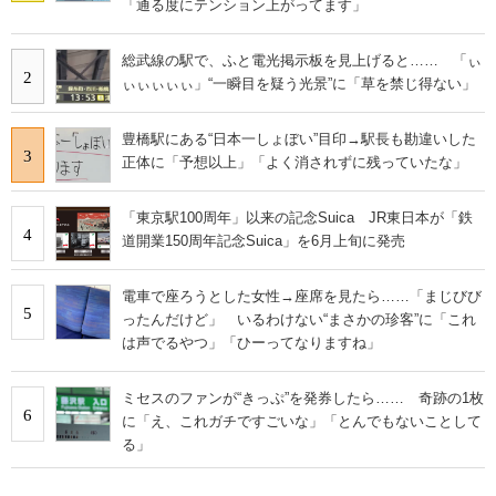
「通る度にテンション上がってます」
総武線の駅で、ふと電光掲示板を見上げると…… 「ぃ
2
ぃぃぃぃぃ」“一瞬目を疑う光景”に「草を禁じ得ない」
豊橋駅にある“日本一しょぼい”目印→駅長も勘違いした
3
正体に「予想以上」「よく消されずに残っていたな」
「東京駅100周年」以来の記念Suica JR東日本が「鉄
4
道開業150周年記念Suica」を6月上旬に発売
電車で座ろうとした女性→座席を見たら……「まじびび
5
ったんだけど」 いるわけない“まさかの珍客”に「これ
は声でるやつ」「ひーってなりますね」
ミセスのファンが“きっぷ”を発券したら…… 奇跡の1枚
6
に「え、これガチですごいな」「とんでもないことして
る」