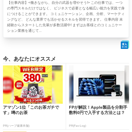
【仕事内容】<働きながら、自分の武器を増やそう!> この仕事では、一つ
の専門スキルだけではなく、 ビジネスで必要となる幅広い能力を実践で身
につけることができます。 コミュニケーション、企画、分析、マーケティ
ングなど、 どんな業界でも活かせるスキルを習得できます。 仕事内容 未
経験からスタートした先輩が多数活躍中! まずはお客様とのコミュニケー
ション業務を通じて...
今、あなたにオススメ
アマゾン1位「このお茶ガチで
FPが解説！Apple製品を分割手
す」噂のお茶
数料0円で入手する方法とは？
PR(ハーブ健康本舗)
PR(Fav-Log)