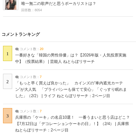
唯一無二の歌声だと思うボーカリストは？
回答数：8054
コメントランキング
コメント数：
20
1
一番好きな「韓国の男性俳優」は？【2026年版・人気投票実施
中】（投票結果） | 芸能人 ねとらぼリサーチ
コメント数：
7
2
「もっと早く買えば良かった」 カインズの“車内遮光カーテ
ン”が大人気 「プライバシーも保てて安心」「ぐっすり眠れま
した」（2/2） | ライフ ねとらぼリサーチ：2ページ目
コメント数：
7
3
兵庫県の「ケーキ」の名店10選！ 一番うまいと思う店はどこ？
【7月12日は「デコレーションケーキの日」！】（2/4） | 兵庫県
ねとらぼリサーチ：2ページ目