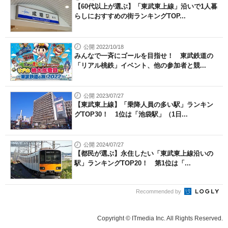
【60代以上が選ぶ】「東武東上線」沿いで1人暮
らしにおすすめの街ランキングTOP...
公開 2022/10/18
みんなで一斉にゴールを目指せ！ 東武鉄道の
「リアル桃鉄」イベント、他の参加者と競...
公開 2023/07/27
【東武東上線】「乗降人員の多い駅」ランキン
グTOP30！ 1位は「池袋駅」（1日...
公開 2024/07/27
【都民が選ぶ】永住したい「東武東上線沿いの
駅」ランキングTOP20！ 第1位は「...
Recommended by
Copyright © ITmedia Inc. All Rights Reserved.