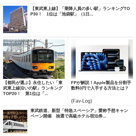
【東武東上線】「乗降人員の多い駅」ランキングTO
P30！ 1位は「池袋駅」（1日...
【都民が選ぶ】永住したい「東
FPが解説！Apple製品を分割手
武東上線沿いの駅」ランキング
数料0円で入手する方法とは？
TOP20！ 第1位は「...
(Fav-Log)
東武鉄道、新型「特急スペーシア」愛称予想キャン
ペーン開催 抽選で高級ホテル宿泊券...