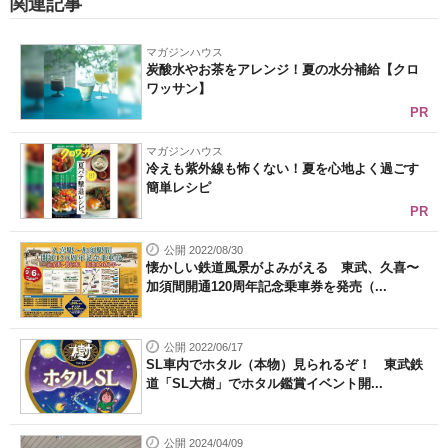
関連記事
マガジンハウス
炭酸水やお茶をアレンジ！夏の水分補給【クロ
ワッサン】
PR
マガジンハウス
冷えも紫外線も怖くない！夏を心地よく過ごす
簡単レシピ
PR
公開 2022/08/30
懐かしい鉄道風景がよみがえる 東武、久喜〜
加須間開通120周年記念乗車券を発売（...
公開 2022/06/17
SL車内でホタル（本物）見られるぞ！ 東武鉄
道「SL大樹」でホタル鑑賞イベント開...
公開 2024/04/09