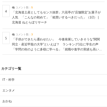
コメント数：
5
4
「北海道土産としてもセンス抜群」六花亭の“店舗限定”お菓子が
人気 「こんなの初めて」「箱買いするべきだった」（1/2） |
北海道 ねとらぼリサーチ
コメント数：
3
5
「子供ができたら通わせたい」 今後発展していきそうな“関関
同立・産近甲龍の大学”といえば？ ランキング1位に学生の声
「学問の街のように多様に学べる」「就職や進学の実績も高い」
| 大学 ねとらぼリサーチ
カテゴリ一覧
IT・科学
エンタメ
おかね