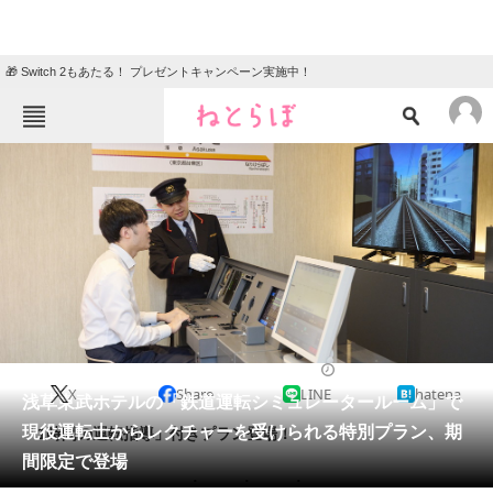
🎁 Switch 2もあたる！ プレゼントキャンペーン実施中！
ねとらぼメニュー
TOP
ニュース
エンタメ
クイズ
グルメ
地域
住まい
教育・育児
動物
リサーチ
電車
2022/07/05 18:30（公開）
X
Share
LINE
hatena
会員記事
浅草東武ホテルの「鉄道運転シミュレータールーム」で
現役運転士からレクチャーを受けられる特別プラン、期
「1時間の運転指導」付きプラン登場！
メディア
間限定で登場
注目記事を集めた総合ページ