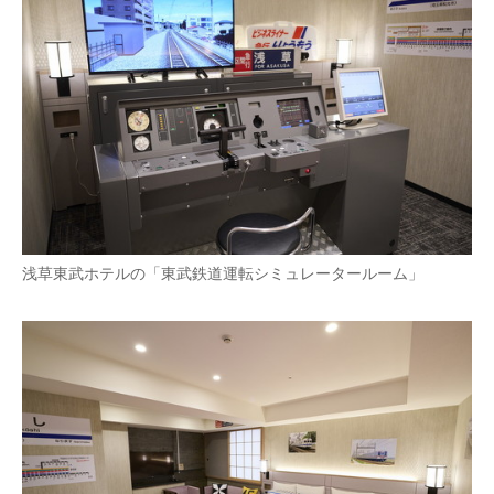
企業向けIT製品の総合サイト
IT製品の技術・比較・事例
製造業のIT導入・活用を支援
モノづくり技術者専門サイト
エレクトロニクス専門サイト
電子設計の基本と応用
浅草東武ホテルの「東武鉄道運転シミュレータールーム」
エネルギーの専門メディア
建設×テクノロジーの最前線
ちょっと気になるネットの話題