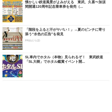
懐かしい鉄道風景がよみがえる 東武、久喜〜加須
間開通120周年記念乗車券を発売（...
「階段を上ると汗がヤバい！」→夏のピンチに寄り
添う“水色の広告”を発見
PR(ねとらぼ)
SL車内でホタル（本物）見られるぞ！ 東武鉄道
「SL大樹」でホタル鑑賞イベント開...