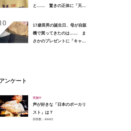
と…… 驚きの正体に「天
才!!!!」「お金払うから作って
10
ほしいレベル」
17歳長男の誕生日、母が自販
機で買ってきたのは…… ま
さかのプレゼントに「キャー
ーー！！」「2年後に絶対に真
似したい」
アンケート
実施中
声が好きな「日本のボーカリ
スト」は？
回答数：49462