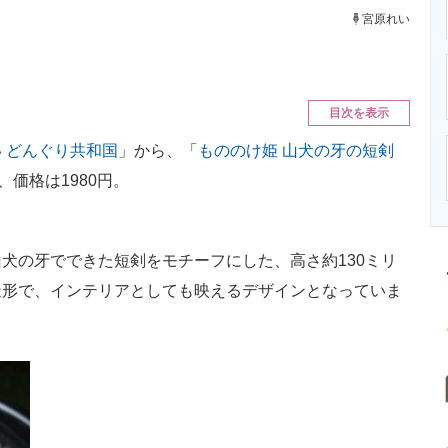
ニクス専門サイト
電子設計の基本と応用
エネルギーの専
宮原れい
目次を表示
 どんぐり共和国
」から、「
もののけ姫 山犬の牙の短剣
、価格は1980円。
の牙でできた短剣をモチーフにした、高さ約130ミリ
造形で、インテリアとしても映えるデザインとなっていま