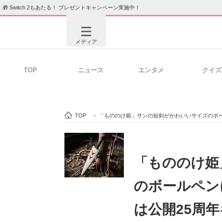
🎁 Switch 2もあたる！ プレゼントキャンペーン実施中！
メディア
TOP
ニュース
エンタメ
クイズ
注目記事を集めた総合ページ
ITの今
TOP
>
「もののけ姫」サンの短剣がかわいいサイズのボー
ビジネスと働き方のヒント
AI活用
「もののけ姫
のボールペン
ITエンジニア向け専門サイト
企業向けI
は公開25周