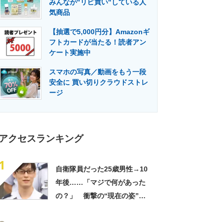
みんなが"リピ買い"している人
門メディア
建設×テクノロジーの最前線
気商品
【抽選で5,000円分】Amazonギ
フトカードが当たる！読者アン
ケート実施中
スマホの写真／動画をもう一段
安全に 買い切りクラウドストレ
ージ
アクセスランキング
1
自衛隊員だった25歳男性→10
年後……「マジで何があった
の？」 衝撃の“現在の姿”が
180万再生「別人…？」「好