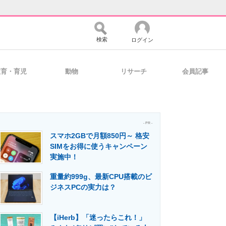
検索
ログイン
教育・育児
動物
リサーチ
会員記事
バイスの未来
好きが集まる 比べて選べる
- PR -
スマホ2GBで月額850円～ 格安
コミュニティ
マーケ×ITの今がよく分かる
SIMをお得に使うキャンペーン
実施中！
重量約999g、最新CPU搭載のビ
・活用を支援
ジネスPCの実力は？
【iHerb】「迷ったらこれ！」