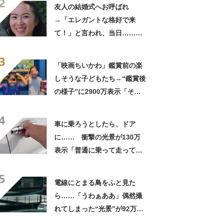
2
きに生きんしゃい」
友人の結婚式へお呼ばれ
→「エレガントな格好で来
て！」と言われ、当日……ま
さかの参列姿に「いやすごお
3
おお！」「天才」【海外】
「映画ちいかわ」鑑賞前の楽
しそうな子どもたち→“鑑賞後
の様子”に2900万表示「そう
なるわなw」「分かるよ」
4
「いったい何が」
車に乗ろうとしたら、ドア
に…… 衝撃の光景が130万
表示「普通に乗って走ってた
やん」「どうやって入った
5
の!?」
電線にとまる鳥をふと見た
ら……「うわぁああ」偶然撮
れてしまった“光景”が92万再