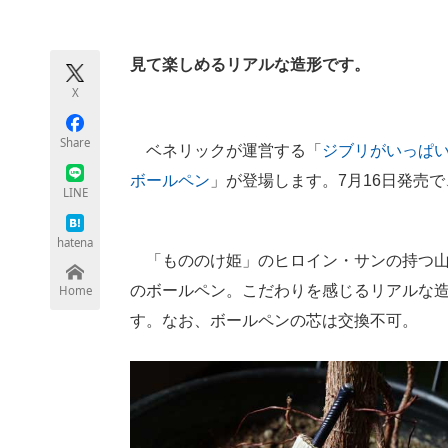
モノづくり技術者専門サイト
エレクトロ
見て楽しめるリアルな造形です。
X
ちょっと気になるネットの話題
Share
ベネリックが運営する「
ジブリがいっぱい
ボールペン
」が登場します。7月16日発売で
LINE
hatena
「もののけ姫」のヒロイン・サンの持つ山犬
のボールペン。こだわりを感じるリアルな
Home
す。なお、ボールペンの芯は交換不可。