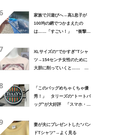
生「自然は過酷」
6
家族で川遊びへ→高1息子が
100均の網でつかまえたの
は……「すごい！」 “衝撃の
光景”に「めっちゃ大きい！」
7
「楽しそう」
XLサイズの“でかすぎ”Tシャ
ツ→154センチ女性のために
大胆に削っていくと……
「めちゃくちゃイイなぁ
8
ー!!」「かっこいい」
「このバッグめちゃくちゃ優
秀！」 タリーズの“トートバ
ッグ”が大好評 「スマホ・財
布・本・飲み物などが入る」
9
「タンブラー入れられるポケ
妻が夫にプレゼントした“バン
ットもある」
ドTシャツ”→よく見る