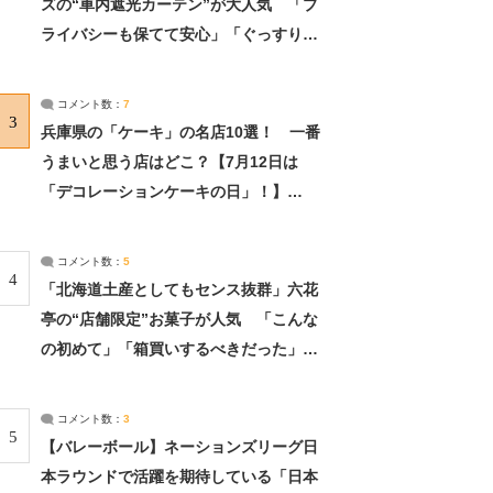
ズの“車内遮光カーテン”が大人気 「プ
ライバシーも保てて安心」「ぐっすり眠
れました」（2/2） | ライフ ねとらぼリ
サーチ：2ページ目
コメント数：
7
3
兵庫県の「ケーキ」の名店10選！ 一番
うまいと思う店はどこ？【7月12日は
「デコレーションケーキの日」！】
（2/4） | 兵庫県 ねとらぼリサーチ：2ペ
ージ目
コメント数：
5
4
「北海道土産としてもセンス抜群」六花
亭の“店舗限定”お菓子が人気 「こんな
の初めて」「箱買いするべきだった」
（1/2） | 北海道 ねとらぼリサーチ
コメント数：
3
5
【バレーボール】ネーションズリーグ日
本ラウンドで活躍を期待している「日本