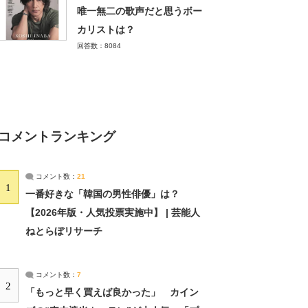
唯一無二の歌声だと思うボー
カリストは？
回答数：8084
コメントランキング
コメント数：
21
1
一番好きな「韓国の男性俳優」は？
【2026年版・人気投票実施中】 | 芸能人
ねとらぼリサーチ
コメント数：
7
2
「もっと早く買えば良かった」 カイン