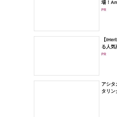
場！Am
PR
【iH
る人気
PR
アシタ
タリン