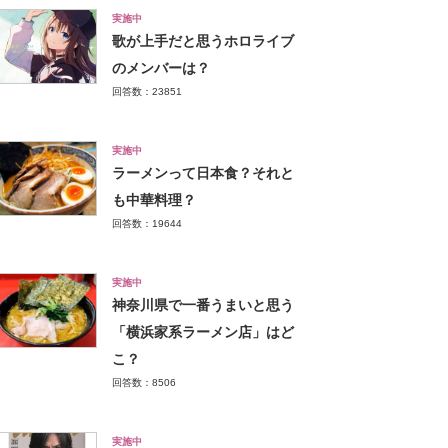
実施中
歌が上手だと思うホロライブ
のメンバーは？
回答数：23851
実施中
ラーメンって日本食？それと
も中華料理？
回答数：19644
実施中
神奈川県で一番うまいと思う
「横浜家系ラーメン店」はど
こ？
回答数：8506
実施中