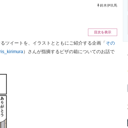
ニクス専門サイト
電子設計の基本と応用
エネルギーの専
鈴木伊玖馬
目次を表示
るツイートを、イラストとともにご紹介する企画「
その
is_kirimura
）さんが指摘するピザの箱についてのお話で