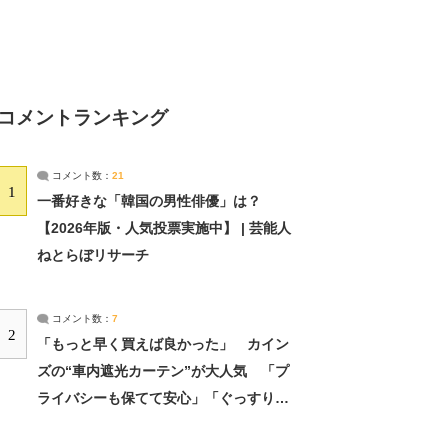
コメントランキング
コメント数：
21
1
一番好きな「韓国の男性俳優」は？
【2026年版・人気投票実施中】 | 芸能人
ねとらぼリサーチ
コメント数：
7
2
「もっと早く買えば良かった」 カイン
ズの“車内遮光カーテン”が大人気 「プ
ライバシーも保てて安心」「ぐっすり眠
れました」（2/2） | ライフ ねとらぼリ