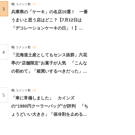
サーチ：2ページ目
コメント数：
7
3
兵庫県の「ケーキ」の名店10選！ 一番
うまいと思う店はどこ？【7月12日は
「デコレーションケーキの日」！】
（2/4） | 兵庫県 ねとらぼリサーチ：2ペ
ージ目
コメント数：
5
4
「北海道土産としてもセンス抜群」六花
亭の“店舗限定”お菓子が人気 「こんな
の初めて」「箱買いするべきだった」
（1/2） | 北海道 ねとらぼリサーチ
コメント数：
4
5
「車に常備しました」 カインズ
の“1980円クーラーバッグ”が評判 「ち
ょうどいい大きさ」「保冷剤を止めるベ
ルトが良い」（1/5） | ライフ ねとらぼ
リサーチ