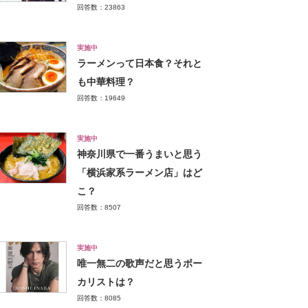
回答数：23863
実施中
ラーメンって日本食？それと
も中華料理？
回答数：19649
実施中
神奈川県で一番うまいと思う
「横浜家系ラーメン店」はど
こ？
回答数：8507
実施中
唯一無二の歌声だと思うボー
カリストは？
回答数：8085