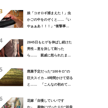
う見ても犬ですけど？って顔
3
してる」「ストレス消え去っ
娘「コオロギ捕まえた！」虫
た」
かごの中をのぞくと……「い
やぁぁあ！！！」“衝撃事
実”が160万再生「知らぬが
4
仏」
2845日もヒゲを伸ばし続けた
男性→意を決して剃った
ら…… 親戚に怒られたまさ
かの理由に「えぇwwwそんな
5
ぁ」「どんまいです」
廃棄予定だった“100キロ”の
巨大スイカ→8時間かけて切る
と…… 「こんなの初めて見
た」まさかの中身が450万再
6
生「すごすぎやろw」
花嫁「自慢していいです
か」 着物にぴったりな“祖母