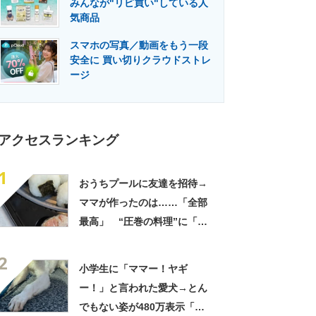
みんなが"リピ買い"している人
門メディア
建設×テクノロジーの最前線
気商品
スマホの写真／動画をもう一段
安全に 買い切りクラウドストレ
ージ
アクセスランキング
1
おうちプールに友達を招待→
ママが作ったのは……「全部
最高」 “圧巻の料理”に「う
っひょ～！」「勝手におっじ
2
ゃまっしまーーす！」
小学生に「ママー！ヤギ
ー！」と言われた愛犬→とん
でもない姿が480万表示「ど