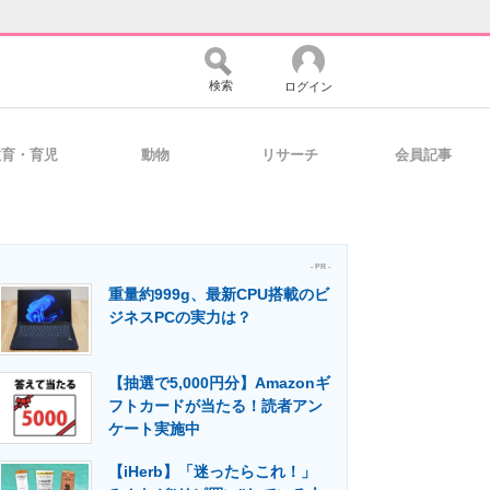
検索
ログイン
教育・育児
動物
リサーチ
会員記事
バイスの未来
好きが集まる 比べて選べる
- PR -
重量約999g、最新CPU搭載のビ
コミュニティ
マーケ×ITの今がよく分かる
ジネスPCの実力は？
【抽選で5,000円分】Amazonギ
・活用を支援
フトカードが当たる！読者アン
ケート実施中
【iHerb】「迷ったらこれ！」