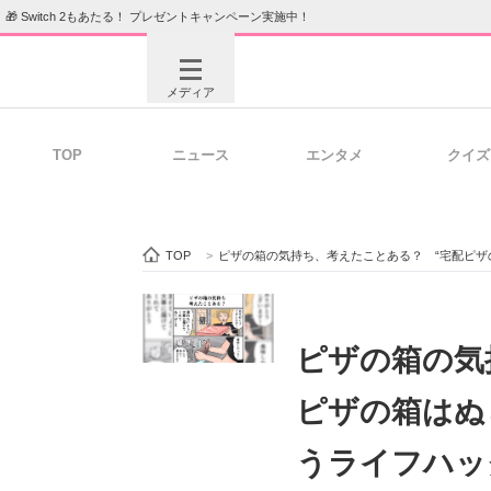
🎁 Switch 2もあたる！ プレゼントキャンペーン実施中！
メディア
TOP
ニュース
エンタメ
クイズ
注目記事を集めた総合ページ
ITの今
TOP
>
ピザの箱の気持ち、考えたことある？ “宅配ピザ
ビジネスと働き方のヒント
AI活用
ピザの箱の気
ピザの箱はぬ
ITエンジニア向け専門サイト
企業向けI
うライフハッ