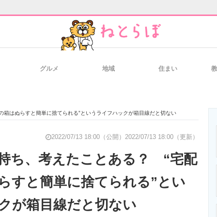
グルメ
地域
住まい
と未来を見通す
スマホと通信の最新トレンド
進化するPCとデ
の箱はぬらすと簡単に捨てられる”というライフハックが箱目線だと切ない
のいまが分かる
企業ITのトレンドを詳説
経営リーダーの
2022/07/13 18:00（公開）
2022/07/13 18:00（更新）
持ち、考えたことある？ “宅配
らすと簡単に捨てられる”とい
T製品の総合サイト
IT製品の技術・比較・事例
製造業のIT導入
クが箱目線だと切ない