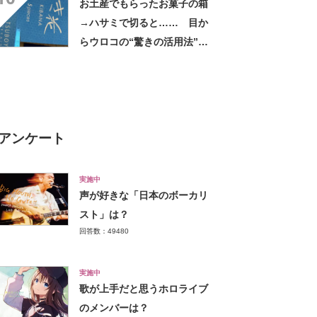
お土産でもらったお菓子の箱
→ハサミで切ると…… 目か
らウロコの“驚きの活用法”に
「知らなかった…」「発想力
が羨ましい」
アンケート
実施中
声が好きな「日本のボーカリ
スト」は？
回答数：49480
実施中
歌が上手だと思うホロライブ
のメンバーは？