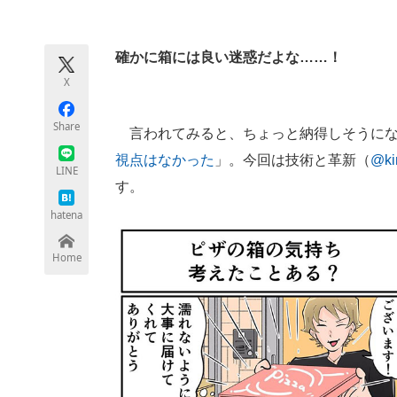
モノづくり技術者専門サイト
エレクトロ
確かに箱には良い迷惑だよな……！
X
ちょっと気になるネットの話題
Share
言われてみると、ちょっと納得しそうにな
視点はなかった
」。今回は技術と革新（
@kir
LINE
す。
hatena
Home