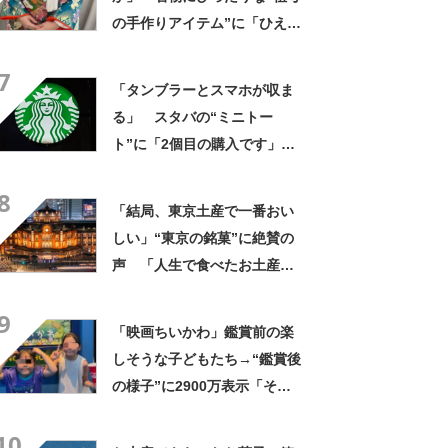
の手作りアイテム”に「ひえ
ー！」「センスが素晴らし
7
い」「モデルさんかと」
「タンブラーとスマホが収ま
る」 スタバの“ミニトー
ト”に「2個目の購入です」
「夏らしく涼しげ、そして軽
8
い」「店舗で見つけて即購入
「結局、東京土産で一番おい
しちゃいました」の声
しい」“東京の銘菓”に絶賛の
声 「人生で食べたお土産の
中でダントツで好き」「東京
9
に行くと必ず買う」「めっち
「映画ちいかわ」鑑賞前の楽
ゃリピしてます」
しそうな子どもたち→“鑑賞後
の様子”に2900万表示「そう
なるわなw」「分かるよ」
10
「いったい何が」