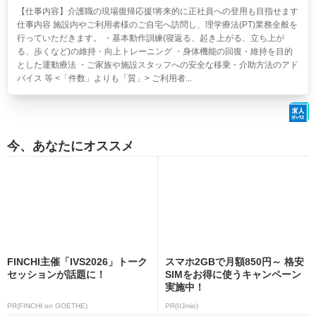
【仕事内容】介護職の現場復帰応援!将来的に正社員への登用も目指せます
仕事内容 施設内やご利用者様のご自宅へ訪問し、理学療法(PT)業務全般を
行っていただきます。 ・基本動作訓練(寝返る、起き上がる、立ち上が
る、歩くなど)の維持・向上トレーニング ・身体機能の回復・維持を目的
とした運動療法 ・ご家族や施設スタッフへの安全な移乗・介助方法のアド
バイス 等 <「件数」よりも「質」> ご利用者...
今、あなたにオススメ
FINCHI主催「IVS2026」トーク
スマホ2GBで月額850円～ 格安
セッションが話題に！
SIMをお得に使うキャンペーン
実施中！
PR(FINCHI on GOETHE)
PR(IIJmio)