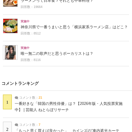
ラーメンって日本食？それとも中華料理？
回答数：19664
実施中
神奈川県で一番うまいと思う「横浜家系ラーメン店」はどこ？
回答数：8512
実施中
唯一無二の歌声だと思うボーカリストは？
回答数：8116
コメントランキング
コメント数：
21
1
一番好きな「韓国の男性俳優」は？【2026年版・人気投票実施
中】 | 芸能人 ねとらぼリサーチ
コメント数：
7
2
「もっと早く買えば良かった」 カインズの“車内遮光カーテ