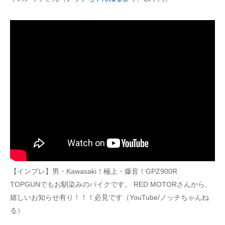
企業向けIT製品の総合サイト
IT製品の技術・比較・事例
製造業のIT導入・活用を支援
モノづくり技術者専門サイト
エレクトロニクス専門サイト
電子設計の基本と応用
エネルギーの専門メディア
建設×テクノロジーの最前線
【インプレ】男・Kawasaki！極上・爆音！GPZ900R
TOPGUNでもお馴染みのバイクです。 RED MOTORさんから、
ちょっと気になるネットの話題
嬉しいお知らせ有り！！！必見です（YouTube/ノッチちゃんね
る）