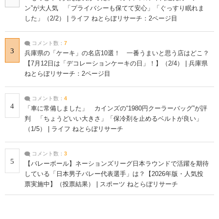
ン”が大人気 「プライバシーも保てて安心」「ぐっすり眠れま
した」（2/2） | ライフ ねとらぼリサーチ：2ページ目
コメント数：
7
3
兵庫県の「ケーキ」の名店10選！ 一番うまいと思う店はどこ？
【7月12日は「デコレーションケーキの日」！】（2/4） | 兵庫県
ねとらぼリサーチ：2ページ目
コメント数：
4
4
「車に常備しました」 カインズの“1980円クーラーバッグ”が評
判 「ちょうどいい大きさ」「保冷剤を止めるベルトが良い」
（1/5） | ライフ ねとらぼリサーチ
コメント数：
3
5
【バレーボール】ネーションズリーグ日本ラウンドで活躍を期待
している「日本男子バレー代表選手」は？【2026年版・人気投
票実施中】（投票結果） | スポーツ ねとらぼリサーチ