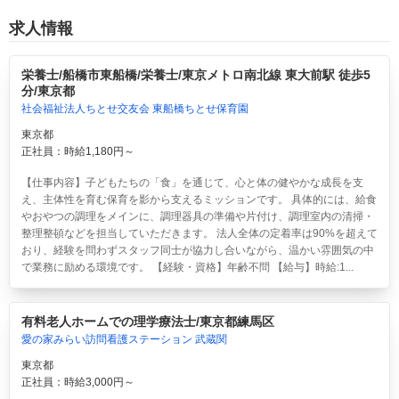
求人情報
栄養士/船橋市東船橋/栄養士/東京メトロ南北線 東大前駅 徒歩5
分/東京都
社会福祉法人ちとせ交友会 東船橋ちとせ保育園
東京都
正社員：時給1,180円～
【仕事内容】子どもたちの「食」を通じて、心と体の健やかな成長を支
え、主体性を育む保育を影から支えるミッションです。 具体的には、給食
やおやつの調理をメインに、調理器具の準備や片付け、調理室内の清掃・
整理整頓などを担当していただきます。 法人全体の定着率は90%を超えて
おり、経験を問わずスタッフ同士が協力し合いながら、温かい雰囲気の中
で業務に励める環境です。 【経験・資格】年齢不問 【給与】時給:1...
有料老人ホームでの理学療法士/東京都練馬区
愛の家みらい訪問看護ステーション 武蔵関
東京都
正社員：時給3,000円～