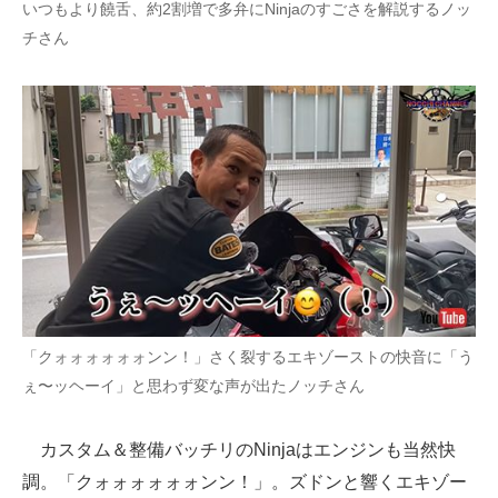
いつもより饒舌、約2割増で多弁にNinjaのすごさを解説するノッ
チさん
「クォォォォォォンン！」さく裂するエキゾーストの快音に「う
ぇ〜ッヘーイ」と思わず変な声が出たノッチさん
カスタム＆整備バッチリのNinjaはエンジンも当然快
調。「クォォォォォォンン！」。ズドンと響くエキゾー