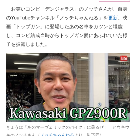
お笑いコンビ「デンジャラス」のノッチさんが、自身
ITの今と未来を見通す
のYouTubeチャンネル「ノッチちゃんねる」を
更新
。映
スマホと通信の最新トレンド
画「トップガン」に登場したあの名車をガツンと堪能
し、コンビ結成当時からトップガン愛にあふれていた様
進化するPCとデバイスの未来
子を披露しました。
好きが集まる 比べて選べる
ビジネスと働き方のヒント
AI活用のいまが分かる
企業ITのトレンドを詳説
経営リーダーのコミュニティ
マーケ×ITの今がよく分かる
きょうは「あのマーヴェリックのバイク」に乗るぜ！ とウキウ
ITエンジニア向け専門サイト
キのノッチさん（
ノッチちゃんねる
より、以下同）