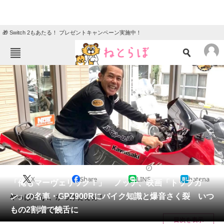
🎁 Switch 2もあたる！ プレゼントキャンペーン実施中！
ねとらぼメニュー
TOP
ニュース
エンタメ
クイズ
グルメ
地域
住まい
教育・育児
動物
リサーチ
バイク
2022/07/15 19:00（公開）
X
Share
LINE
hatena
会員記事
「俺もマーヴェリック！」 ノッチ、映画「トップガ
ン」の名車・GPZ900Rにバイク知識と爆音さく裂 いつ
やっぱNinja、かっけぇぇぇ！
メディア
もの2割増で饒舌に
目次を表示
注目記事を集めた総合ページ