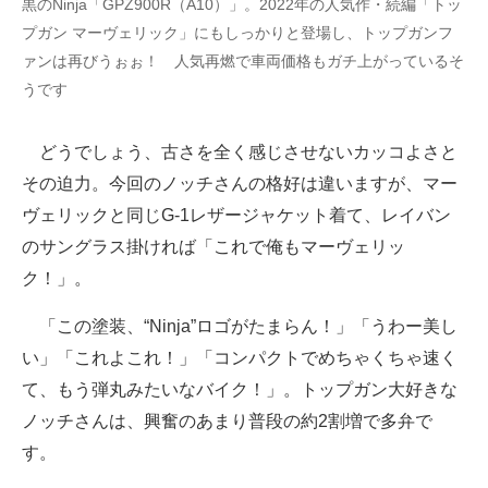
黒のNinja「GPZ900R（A10）」。2022年の人気作・続編「トッ
プガン マーヴェリック」にもしっかりと登場し、トップガンフ
ァンは再びうぉぉ！ 人気再燃で車両価格もガチ上がっているそ
うです
どうでしょう、古さを全く感じさせないカッコよさと
その迫力。今回のノッチさんの格好は違いますが、マー
ヴェリックと同じG-1レザージャケット着て、レイバン
のサングラス掛ければ「これで俺もマーヴェリッ
ク！」。
「この塗装、“Ninja”ロゴがたまらん！」「うわー美し
い」「これよこれ！」「コンパクトでめちゃくちゃ速く
て、もう弾丸みたいなバイク！」。トップガン大好きな
ノッチさんは、興奮のあまり普段の約2割増で多弁で
す。