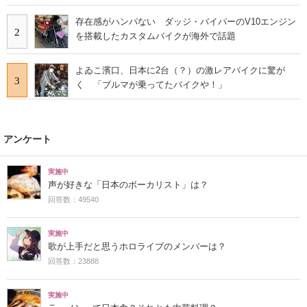
存在感がハンパない ダッジ・バイパーのV10エンジン
2
を搭載したカスタムバイクが海外で話題
よゐこ濱口、日本に2台（？）の激レアバイクに驚が
3
く 「ブルマが乗ってたバイクや！」
アンケート
実施中
声が好きな「日本のボーカリスト」は？
回答数：49540
実施中
歌が上手だと思うホロライブのメンバーは？
回答数：23888
実施中