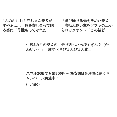
4匹のむちむち赤ちゃん柴犬が
「飛び降りる先を決めた柴犬」
すやぁ…… 身を寄せ合って眠
寝転ぶ飼い主をソファの上か
る姿に「母性もってかれた...
らロックオン→「この後ど...
生後2カ月の柴犬の「走り方へたっぴすぎん？（か
わいい）」 愛すべきぴょんぴょん走...
スマホ2GBで月額850円～ 格安SIMをお得に使うキ
ャンペーン実施中！
(IIJmio)