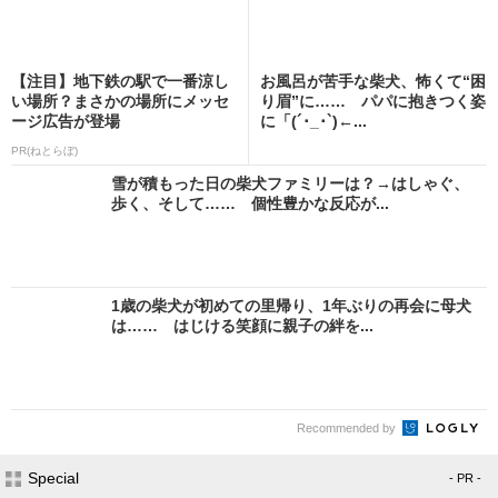
【注目】地下鉄の駅で一番涼し
お風呂が苦手な柴犬、怖くて“困
い場所？まさかの場所にメッセ
り眉”に…… パパに抱きつく姿
ージ広告が登場
に「(´･_･`)←...
PR(ねとらぼ)
雪が積もった日の柴犬ファミリーは？→はしゃぐ、
歩く、そして…… 個性豊かな反応が...
1歳の柴犬が初めての里帰り、1年ぶりの再会に母犬
は…… はじける笑顔に親子の絆を...
Recommended by
Special
- PR -