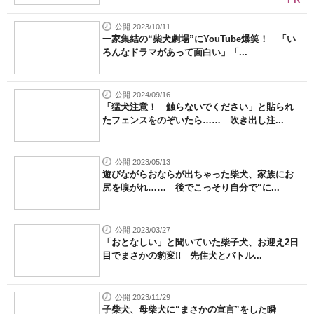
公開 2023/10/11
一家集結の“柴犬劇場”にYouTube爆笑！ 「い
ろんなドラマがあって面白い」「...
公開 2024/09/16
「猛犬注意！ 触らないでください」と貼られ
たフェンスをのぞいたら…… 吹き出し注...
公開 2023/05/13
遊びながらおならが出ちゃった柴犬、家族にお
尻を嗅がれ…… 後でこっそり自分で“に...
公開 2023/03/27
「おとなしい」と聞いていた柴子犬、お迎え2日
目でまさかの豹変!! 先住犬とバトル...
公開 2023/11/29
子柴犬、母柴犬に“まさかの宣言”をした瞬