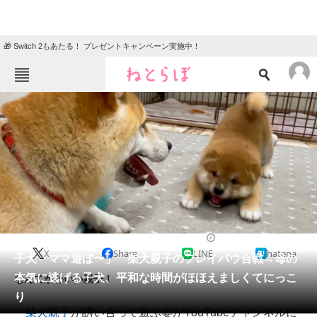
🎁 Switch 2もあたる！ プレゼントキャンペーン実施中！
ねとらぼメニュー
TOP
ニュース
エンタメ
クイズ
グルメ
地域
住まい
教育・育児
動物
リサーチ
2022/07/18 20:00（公開）
X
Share
LINE
hatena
会員記事
子犬「ママ遊ぼ〜」 柴犬親子のプレイバウ合戦→母の
本気に逃げる子犬、平和な時間がほほえましくてにっこ
なんてかわいい親子！
メディア
り
柴犬親子
が誘い合って遊ぶ姿がYouTubeチャンネルに
注目記事を集めた総合ページ