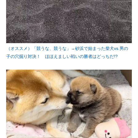
（オススメ）「競うな、競うな」→砂浜で始まった柴犬vs.男の
子の穴掘り対決！ ほほえましい戦いの勝者はどっちだ!?