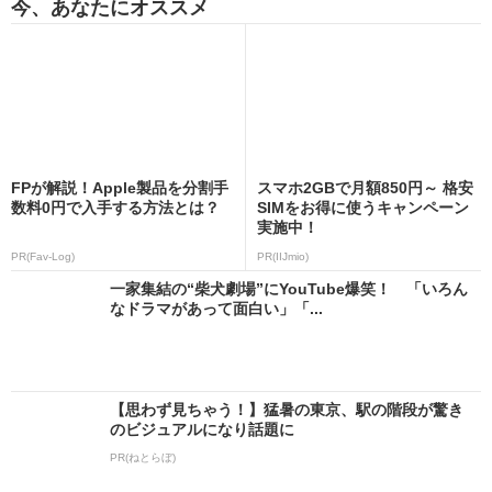
今、あなたにオススメ
FPが解説！Apple製品を分割手
スマホ2GBで月額850円～ 格安
数料0円で入手する方法とは？
SIMをお得に使うキャンペーン
実施中！
PR(Fav-Log)
PR(IIJmio)
一家集結の“柴犬劇場”にYouTube爆笑！ 「いろん
なドラマがあって面白い」「...
【思わず見ちゃう！】猛暑の東京、駅の階段が驚き
のビジュアルになり話題に
PR(ねとらぼ)