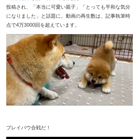
投稿され、「本当に可愛い親子」「とっても平和な気分
ITの今と未来を見通す
になりました」と話題に。動画の再生数は、記事執筆時
点で4万3000回を超えています。
スマホと通信の最新トレンド
進化するPCとデバイスの未来
好きが集まる 比べて選べる
ビジネスと働き方のヒント
AI活用のいまが分かる
企業ITのトレンドを詳説
経営リーダーのコミュニティ
マーケ×ITの今がよく分かる
プレイバウ合戦だ！
ITエンジニア向け専門サイト