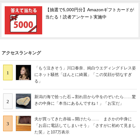
【抽選で5,000円分】Amazonギフトカードが
当たる！読者アンケート実施中
アクセスランキング
「もう泣きそう」川口春奈、純白ウエディングドレス姿
1
にネット騒然「ほんとに綺麗」「この笑顔が切なすぎ
る」
新潟の海で拾った石→割れ目から中をのぞいたら……驚
2
きの中身に「本当にあるんですね！」「お宝だ」
夫が買ってきた赤福→開けたら…… まさかの中身に
3
「お店に電話してしまいそう」「さすがに初めて見まし
た笑」と107万表示