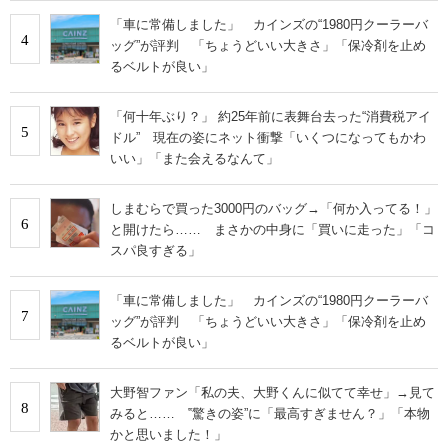
「車に常備しました」 カインズの“1980円クーラーバ
4
ッグ”が評判 「ちょうどいい大きさ」「保冷剤を止め
るベルトが良い」
「何十年ぶり？」 約25年前に表舞台去った“消費税アイ
5
ドル” 現在の姿にネット衝撃「いくつになってもかわ
いい」「また会えるなんて」
しまむらで買った3000円のバッグ→「何か入ってる！」
6
と開けたら…… まさかの中身に「買いに走った」「コ
スパ良すぎる」
「車に常備しました」 カインズの“1980円クーラーバ
7
ッグ”が評判 「ちょうどいい大きさ」「保冷剤を止め
るベルトが良い」
大野智ファン「私の夫、大野くんに似てて幸せ」→見て
8
みると…… ‟驚きの姿”に「最高すぎません？」「本物
かと思いました！」