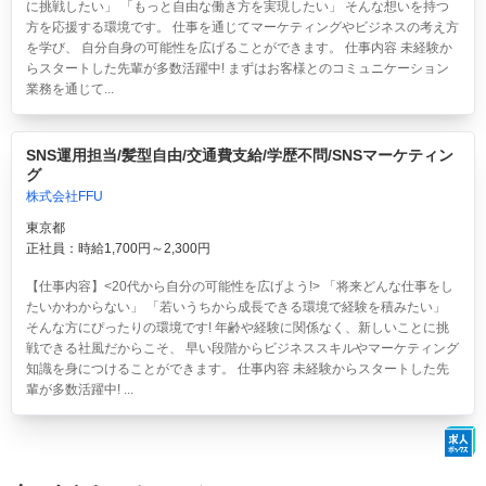
に挑戦したい」 「もっと自由な働き方を実現したい」 そんな想いを持つ
方を応援する環境です。 仕事を通じてマーケティングやビジネスの考え方
を学び、 自分自身の可能性を広げることができます。 仕事内容 未経験か
らスタートした先輩が多数活躍中! まずはお客様とのコミュニケーション
業務を通じて...
SNS運用担当/髪型自由/交通費支給/学歴不問/SNSマーケティン
グ
株式会社FFU
東京都
正社員：時給1,700円～2,300円
【仕事内容】<20代から自分の可能性を広げよう!> 「将来どんな仕事をし
たいかわからない」 「若いうちから成長できる環境で経験を積みたい」
そんな方にぴったりの環境です! 年齢や経験に関係なく、新しいことに挑
戦できる社風だからこそ、 早い段階からビジネススキルやマーケティング
知識を身につけることができます。 仕事内容 未経験からスタートした先
輩が多数活躍中! ...