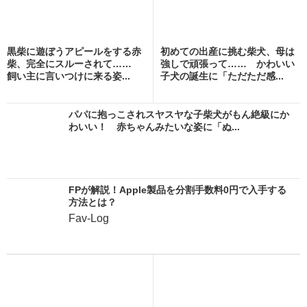
黒柴に遊ぼうアピールをする赤
初めての出産に挑む柴犬、母は
柴、完全にスルーされて……
強しで頑張って…… かわいい
飼い主に言いつけに来る姿...
子犬の誕生に「ただただ感...
パパに抱っこされスヤスヤな子柴犬がもん絶級にか
わいい！ 赤ちゃんみたいな姿に「ぬ...
FPが解説！Apple製品を分割手数料0円で入手する
方法とは？
Fav-Log