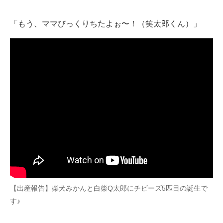
「もう、ママびっくりちたよぉ〜！（笑太郎くん）」
【出産報告】柴犬みかんと白柴Q太郎にチビーズ5匹目の誕生で
す♪