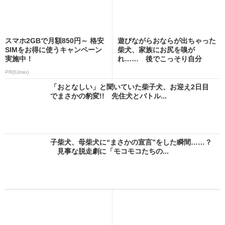
スマホ2GBで月額850円～ 格安
遊びながらおならが出ちゃった
SIMをお得に使うキャンペーン
柴犬、家族にお尻を嗅が
実施中！
れ…… 後でこっそり自分
で“に...
PR(IIJmio)
「おとなしい」と聞いていた柴子犬、お迎え2日目
でまさかの豹変!! 先住犬とバトル...
子柴犬、母柴犬に“まさかの宣言”をした瞬間……？
見事な脱走劇に「モコモコたちの...