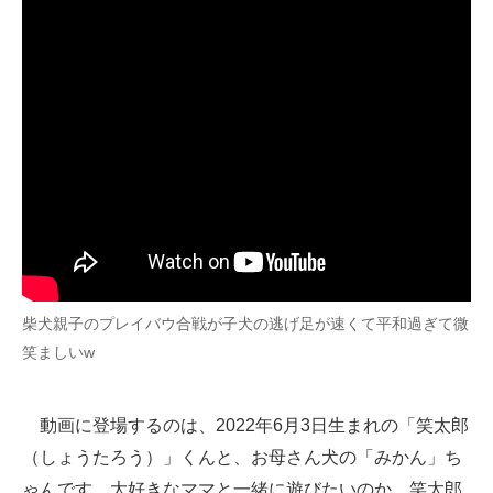
企業向けIT製品の総合サイト
IT製品の技術・比較・事例
製造業のIT導入・活用を支援
モノづくり技術者専門サイト
エレクトロニクス専門サイト
電子設計の基本と応用
エネルギーの専門メディア
柴犬親子のプレイバウ合戦が子犬の逃げ足が速くて平和過ぎて微
笑ましいw
建設×テクノロジーの最前線
ちょっと気になるネットの話題
動画に登場するのは、2022年6月3日生まれの「笑太郎
（しょうたろう）」くんと、お母さん犬の「みかん」ち
ゃんです。大好きなママと一緒に遊びたいのか、笑太郎