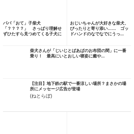
パパ「おて」子柴犬
おじいちゃんが大好きな柴犬、
「？？？？」 さっぱり理解せ
ぴったりと寄り添い…… ゴッ
ずひたすら見つめてくる子犬に
ドハンドのなでなでにうっ...
「天使...
柴犬さんが「じいじとばあばのお布団の間」に一番
乗り！ 最高にいとおしい寝姿に癒や...
【注目】地下鉄の駅で一番涼しい場所？まさかの場
所にメッセージ広告が登場
(ねとらぼ)