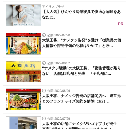
アイリスプラザ
【大人気】ひんやり冷感寝具で快適な睡眠をあ
なたに。
PR
公開 2022/07/28
大阪王将、“ナメクジ告発”を受け「従業員の個
人情報や誹謗中傷の記載はやめて」と呼...
公開 2022/08/02
“ナメクジ騒動”の大阪王将、「衛生管理が足り
ない」店舗は3店舗と発表 「全店舗に...
公開 2022/08/26
大阪王将、ナメクジ告発の店舗閉店へ 運営元
とのフランチャイズ契約を解除（1/2）...
公開 2022/07/29
大阪王将の店舗にナメクジやゴキブリが発生