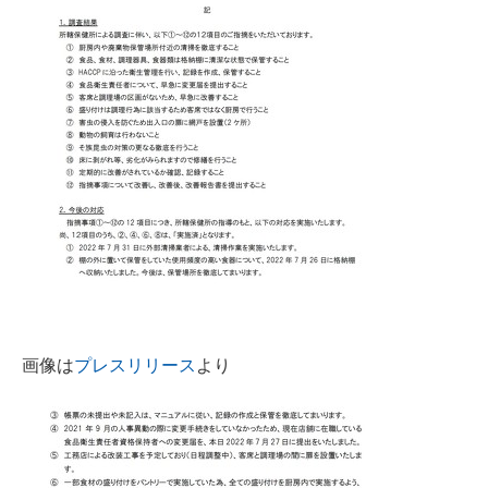
企業向けIT製品の総合サイト
IT製品の技術・比較・事例
製造業のIT導入・活用を支援
モノづくり技術者専門サイト
エレクトロニクス専門サイト
電子設計の基本と応用
エネルギーの専門メディア
建設×テクノロジーの最前線
画像は
プレスリリース
より
ちょっと気になるネットの話題