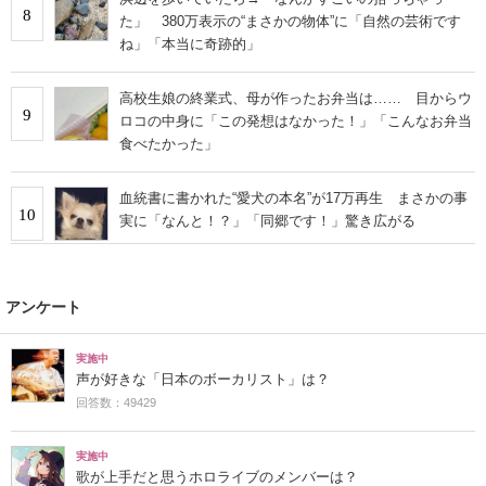
8
た」 380万表示の“まさかの物体”に「自然の芸術です
ね」「本当に奇跡的」
高校生娘の終業式、母が作ったお弁当は…… 目からウ
9
ロコの中身に「この発想はなかった！」「こんなお弁当
食べたかった」
血統書に書かれた“愛犬の本名”が17万再生 まさかの事
10
実に「なんと！？」「同郷です！」驚き広がる
アンケート
実施中
声が好きな「日本のボーカリスト」は？
回答数：49429
実施中
歌が上手だと思うホロライブのメンバーは？