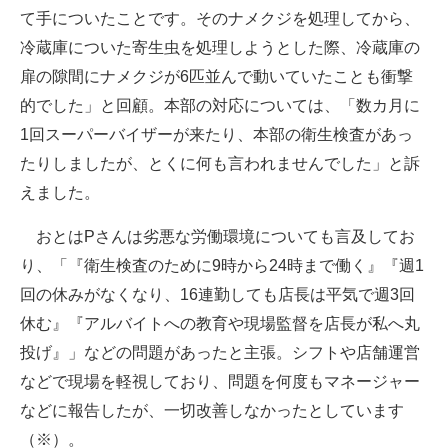
て手についたことです。そのナメクジを処理してから、
冷蔵庫についた寄生虫を処理しようとした際、冷蔵庫の
扉の隙間にナメクジが6匹並んで動いていたことも衝撃
的でした」と回顧。本部の対応については、「数カ月に
1回スーパーバイザーが来たり、本部の衛生検査があっ
たりしましたが、とくに何も言われませんでした」と訴
えました。
おとはPさんは劣悪な労働環境についても言及してお
り、「『衛生検査のために9時から24時まで働く』『週1
回の休みがなくなり、16連勤しても店長は平気で週3回
休む』『アルバイトへの教育や現場監督を店長が私へ丸
投げ』」などの問題があったと主張。シフトや店舗運営
などで現場を軽視しており、問題を何度もマネージャー
などに報告したが、一切改善しなかったとしています
（※）。