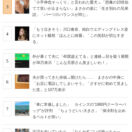
「小手伸也そっくり」と言われた愛犬→「想像の10倍似
3
てて笑いが止まらない」まさかの姿に「生き別れの兄弟
説」「パーツのバランスが同じ」
「もう泣きそう」川口春奈、純白ウエディングドレス姿
4
にネット騒然「ほんとに綺麗」「この笑顔が切なすぎ
る」
外が暑くて夫に「40度超えてる」と連絡→目を疑う展開
5
が36万表示「こんな旦那さん羨ましいわ！」
夫が買ってきた赤福→開けたら…… まさかの中身に
6
「お店に電話してしまいそう」「さすがに初めて見まし
た笑」と107万表示
「車に常備しました」 カインズの“1980円クーラーバ
7
ッグ”が評判 「ちょうどいい大きさ」「保冷剤を止め
るベルトが良い」
浜辺を歩いていたら→「なんかすごいの拾っちゃっ