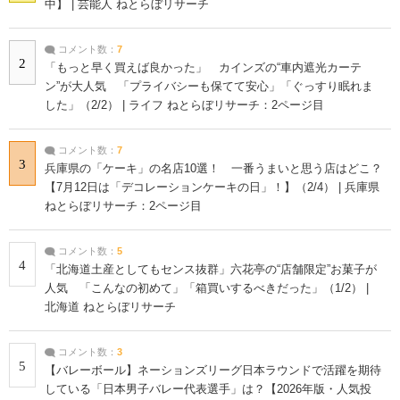
中】 | 芸能人 ねとらぼリサーチ
コメント数：
7
2
「もっと早く買えば良かった」 カインズの“車内遮光カーテ
ン”が大人気 「プライバシーも保てて安心」「ぐっすり眠れま
した」（2/2） | ライフ ねとらぼリサーチ：2ページ目
コメント数：
7
3
兵庫県の「ケーキ」の名店10選！ 一番うまいと思う店はどこ？
【7月12日は「デコレーションケーキの日」！】（2/4） | 兵庫県
ねとらぼリサーチ：2ページ目
コメント数：
5
4
「北海道土産としてもセンス抜群」六花亭の“店舗限定”お菓子が
人気 「こんなの初めて」「箱買いするべきだった」（1/2） |
北海道 ねとらぼリサーチ
コメント数：
3
5
【バレーボール】ネーションズリーグ日本ラウンドで活躍を期待
している「日本男子バレー代表選手」は？【2026年版・人気投