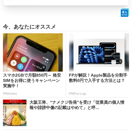
今、あなたにオススメ
スマホ2GBで月額850円～ 格安
FPが解説！Apple製品を分割手
SIMをお得に使うキャンペーン
数料0円で入手する方法とは？
実施中！
PR(IIJmio)
PR(Fav-Log)
大阪王将、“ナメクジ告発”を受け「従業員の個人情
報や誹謗中傷の記載はやめて」と呼...