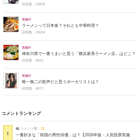
回答数：23836
実施中
ラーメンって日本食？それとも中華料理？
回答数：19634
実施中
神奈川県で一番うまいと思う「横浜家系ラーメン店」はどこ？
回答数：8502
実施中
唯一無二の歌声だと思うボーカリストは？
回答数：8072
コメントランキング
コメント数：
21
1
一番好きな「韓国の男性俳優」は？【2026年版・人気投票実施