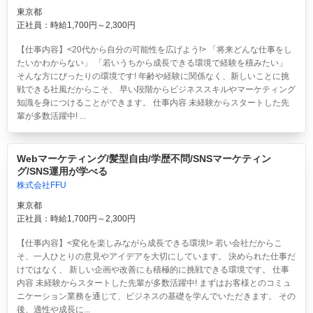
東京都
正社員：時給1,700円～2,300円
【仕事内容】<20代から自分の可能性を広げよう!> 「将来どんな仕事をし
たいかわからない」 「若いうちから成長できる環境で経験を積みたい」
そんな方にぴったりの環境です! 年齢や経験に関係なく、新しいことに挑
戦できる社風だからこそ、 早い段階からビジネススキルやマーケティング
知識を身につけることができます。 仕事内容 未経験からスタートした先
輩が多数活躍中! ...
Webマーケティング/髪型自由/学歴不問/SNSマーケティン
グ/SNS運用が学べる
株式会社FFU
東京都
正社員：時給1,700円～2,300円
【仕事内容】<変化を楽しみながら成長できる環境!> 若い会社だからこ
そ、一人ひとりの意見やアイデアを大切にしています。 決められた仕事だ
けではなく、 新しい企画や改善にも積極的に挑戦できる環境です。 仕事
内容 未経験からスタートした先輩が多数活躍中! まずはお客様とのコミュ
ニケーション業務を通じて、ビジネスの基礎を学んでいただきます。 その
後、適性や成長に...