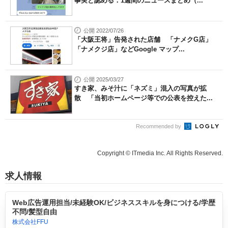
事実と認める：1週間のニュースまとめ（...
公開 2022/07/26
「大阪王将」告発された店舗 「ナメクG店」
「ナメクジ店」などGoogle マップ...
公開 2025/03/27
すき家、みそ汁に「ネズミ」混入の写真が拡
散 「当初ホームページ等での公表を控えた...
Recommended by
Copyright © ITmedia Inc. All Rights Reserved.
求人情報
Web広告運用担当/未経験OK/ビジネススキルを身につける/学歴
不問/髪型自由
株式会社FFU