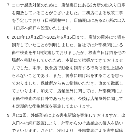
コロナ感染対策のために、店舗裏口にある2カ所の出入り口扉
を開放していることがございました。工務店による改装工事
を予定しており（日程調整中）、店舗裏口にある2カ所の出入
り口扉へ網戸を設置いたします。
2019年10月12日〜2022年6月15日まで、店舗の屋外にて猫を
飼育していたことが判明しました。当社では外部機関による
衛生検査を年1回実施しておりましたが、検査当日は猫を他の
場所へ移動をしていたため、本部にて把握ができておりませ
んでした。本来、飲食店で動物を飼育する行為は衛生上認め
られないことであり、また、警察に届け出をすることを怠っ
ておりました。保健所からもご指摘いただき、改めて徹底し
てまいります。加えて、店舗屋外に関しては、外部機関によ
る衛生検査の項目外であったため、今後は店舗屋外に関して
も定期的な衛生検査を実施してまいります。
月に1回、外部業者による害虫駆除を実施しておりますが、出
入口への網戸設置により、外部からのそ族昆虫の侵入を防い
でまいります。さらに、次回より、外部業者による害虫駆除