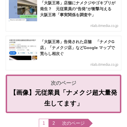
「大阪王将」店舗にナメクジやゴキブリが
発生？ 元従業員の“告発”が衝撃与える
大阪王将「事実関係を調査中」
nlab.itmedia.co.jp
「大阪王将」告発された店舗 「ナメクG
店」「ナメクジ店」などGoogle マップで
荒らし相次ぐ
nlab.itmedia.co.jp
【画像】元従業員「ナメクジ超大量発
生してます」
1
2
次のページ