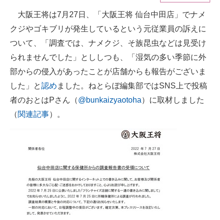
大阪王将は7月27日、「大阪王将 仙台中田店」でナメ
ITの今と未来を見通す
クジやゴキブリが発生しているという元従業員の訴えに
スマホと通信の最新トレンド
ついて、「調査では、ナメクジ、そ族昆虫などは見受け
られませんでした」とししつも、「湿気の多い季節に外
進化するPCとデバイスの未来
部からの侵入があったことが店舗からも報告がございま
好きが集まる 比べて選べる
した」と
認め
ました。ねとらぼ編集部ではSNS上で投稿
者のおとはPさん（
@bunkaizyaotoha
）に取材しました
ビジネスと働き方のヒント
（
関連記事
）。
AI活用のいまが分かる
企業ITのトレンドを詳説
経営リーダーのコミュニティ
マーケ×ITの今がよく分かる
ITエンジニア向け専門サイト