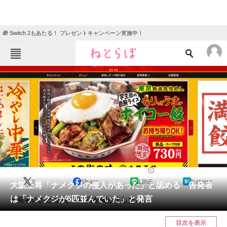
🎁 Switch 2もあたる！ プレゼントキャンペーン実施中！
ねとらぼメニュー
TOP
ニュース
エンタメ
クイズ
グルメ
地域
住まい
教育・育児
動物
リサーチ
2022/07/27 14:50（公開）
X
Share
LINE
hatena
会員記事
大阪王将「ナメクジの侵入があった」と認める 告発者
は「ナメクジが6匹並んでいた」と発言
告発者のおとはPさんに話を聞きました。
メディア
目次を表示
注目記事を集めた総合ページ