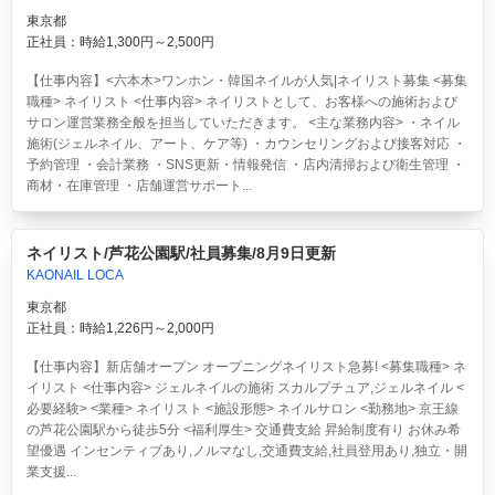
東京都
正社員：時給1,300円～2,500円
【仕事内容】<六本木>ワンホン・韓国ネイルが人気|ネイリスト募集 <募集
職種> ネイリスト <仕事内容> ネイリストとして、お客様への施術および
サロン運営業務全般を担当していただきます。 <主な業務内容> ・ネイル
施術(ジェルネイル、アート、ケア等) ・カウンセリングおよび接客対応 ・
予約管理 ・会計業務 ・SNS更新・情報発信 ・店内清掃および衛生管理 ・
商材・在庫管理 ・店舗運営サポート...
ネイリスト/芦花公園駅/社員募集/8月9日更新
KAONAIL LOCA
東京都
正社員：時給1,226円～2,000円
【仕事内容】新店舗オープン オープニングネイリスト急募! <募集職種> ネ
イリスト <仕事内容> ジェルネイルの施術 スカルプチュア,ジェルネイル <
必要経験> <業種> ネイリスト <施設形態> ネイルサロン <勤務地> 京王線
の芦花公園駅から徒歩5分 <福利厚生> 交通費支給 昇給制度有り お休み希
望優遇 インセンティブあり,ノルマなし,交通費支給,社員登用あり,独立・開
業支援...