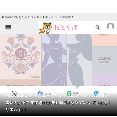
🎁 Switch 2もあたる！ プレゼントキャンペーン実施中！
ねとらぼメニュー
TOP
ニュース
エンタメ
クイズ
グルメ
地域
住まい
教育・育児
動物
リサーチ
2022/07/27 17:20（公開）
X
Share
LINE
hatena
会員記事
Francfranc×ディズニープリンセスのオリジナル雑貨が
エレガントですてき！ 第1弾は「シンデレラ」と「ア
さりげなく取り入れられた物語を象徴するモチーフに乙女心をく
メディア
リエル」
すぐられます。
注目記事を集めた総合ページ