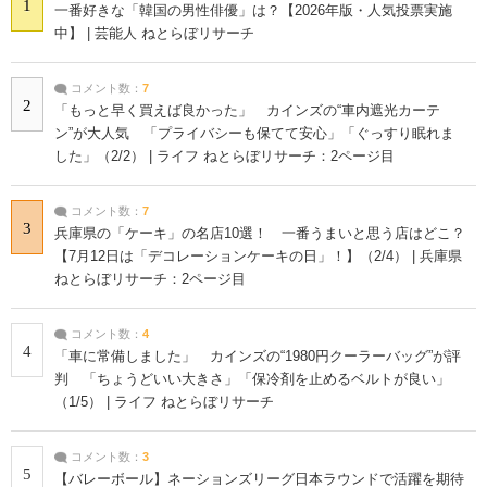
1
一番好きな「韓国の男性俳優」は？【2026年版・人気投票実施
中】 | 芸能人 ねとらぼリサーチ
コメント数：
7
2
「もっと早く買えば良かった」 カインズの“車内遮光カーテ
ン”が大人気 「プライバシーも保てて安心」「ぐっすり眠れま
した」（2/2） | ライフ ねとらぼリサーチ：2ページ目
コメント数：
7
3
兵庫県の「ケーキ」の名店10選！ 一番うまいと思う店はどこ？
【7月12日は「デコレーションケーキの日」！】（2/4） | 兵庫県
ねとらぼリサーチ：2ページ目
コメント数：
4
4
「車に常備しました」 カインズの“1980円クーラーバッグ”が評
判 「ちょうどいい大きさ」「保冷剤を止めるベルトが良い」
（1/5） | ライフ ねとらぼリサーチ
コメント数：
3
5
【バレーボール】ネーションズリーグ日本ラウンドで活躍を期待