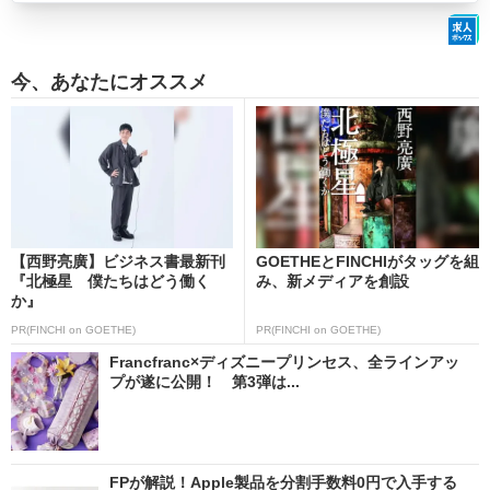
今、あなたにオススメ
【西野亮廣】ビジネス書最新刊
GOETHEとFINCHIがタッグを組
『北極星 僕たちはどう働く
み、新メディアを創設
か』
PR(FINCHI on GOETHE)
PR(FINCHI on GOETHE)
Francfranc×ディズニープリンセス、全ラインアッ
プが遂に公開！ 第3弾は...
FPが解説！Apple製品を分割手数料0円で入手する