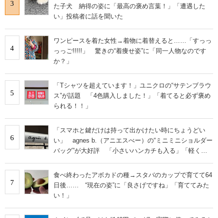
3
た子犬 納得の姿に「最高の褒め言葉！」「遭遇した
い」投稿者に話を聞いた
ワンピースを着た女性→着物に着替えると……「すっっ
4
っっご!!!!!」 驚きの“着痩せ姿”に「同一人物なのです
か？」
「Tシャツを超えています！」ユニクロの“サテンブラウ
5
ス”が話題 「4色購入しました！」「着てると必ず褒め
られる！！」
「スマホと鍵だけは持って出かけたい時にちょうどい
6
い」 agnes b.（アニエスべー）の“ミニミニショルダー
バッグ”が大好評 「小さいハンカチも入る」「軽くて
旅行でも活躍します
食べ終わったアボカドの種→スタバのカップで育てて64
7
日後…… “現在の姿”に「良さげですね」「育ててみた
い！」