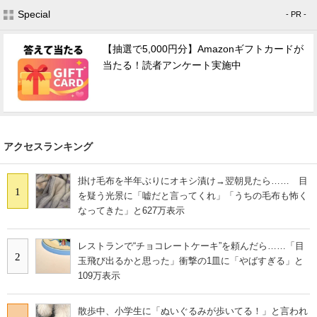
Special
- PR -
【抽選で5,000円分】Amazonギフトカードが
当たる！読者アンケート実施中
アクセスランキング
掛け毛布を半年ぶりにオキシ漬け→翌朝見たら…… 目
1
を疑う光景に「嘘だと言ってくれ」「うちの毛布も怖く
なってきた」と627万表示
レストランで“チョコレートケーキ”を頼んだら……「目
2
玉飛び出るかと思った」衝撃の1皿に「やばすぎる」と
109万表示
散歩中、小学生に「ぬいぐるみが歩いてる！」と言われ