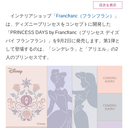
目次を表示
ITの今と未来を見通す
インテリアショップ「
Francfranc（フランフラン）
」
は、ディズニープリンセスをコンセプトに開発した
スマホと通信の最新トレンド
「PRINCESS DAYS by Francfranc（プリンセス デイズ
進化するPCとデバイスの未来
バイ フランフラン）」を9月2日に発売します。第1弾と
して登場するのは、「シンデレラ」と「アリエル」の2
好きが集まる 比べて選べる
人のプリンセスです。
ビジネスと働き方のヒント
AI活用のいまが分かる
企業ITのトレンドを詳説
経営リーダーのコミュニティ
マーケ×ITの今がよく分かる
ITエンジニア向け専門サイト