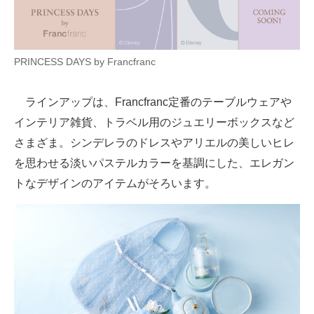
企業向けIT製品の総合サイト
IT製品の技術・比較・事例
PRINCESS DAYS by Francfranc
製造業のIT導入・活用を支援
ラインアップは、Francfranc定番のテーブルウェアや
モノづくり技術者専門サイト
インテリア雑貨、トラベル用のジュエリーボックスなど
エレクトロニクス専門サイト
さまざま。シンデレラのドレスやアリエルの美しいヒレ
を思わせる淡いパステルカラーを基調にした、エレガン
電子設計の基本と応用
トなデザインのアイテムがそろいます。
エネルギーの専門メディア
建設×テクノロジーの最前線
ちょっと気になるネットの話題