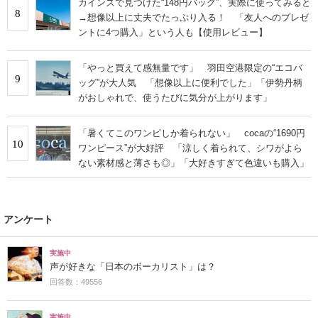
カインズで見つけた“148円バッグ”、実際に使ってみると
8
→想像以上に丈夫でたっぷり入る！ 「友人へのプレゼ
ントに4つ購入」という人も【使用レビュー】
「やっと買えて感無量です」 羽田空港限定の“エコバ
9
ッグ”が大人気 「想像以上に便利でした」「伊勢丹柄
がおしゃれで、使うたびに気分が上がります」
「暑くてこのワンピしか着られない」 cocaの“1690円
10
ワンピース”が大好評 「涼しく着られて、シワがよら
ない素材感と薄さも◎」「大好きすぎて色違いも購入」
アンケート
実施中
声が好きな「日本のボーカリスト」は？
回答数：49556
実施中