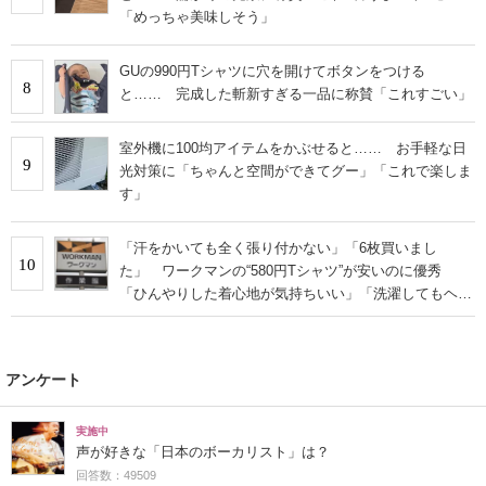
「めっちゃ美味しそう」
GUの990円Tシャツに穴を開けてボタンをつける
8
と…… 完成した斬新すぎる一品に称賛「これすごい」
室外機に100均アイテムをかぶせると…… お手軽な日
9
光対策に「ちゃんと空間ができてグー」「これで楽しま
す」
「汗をかいても全く張り付かない」「6枚買いまし
10
た」 ワークマンの“580円Tシャツ”が安いのに優秀
「ひんやりした着心地が気持ちいい」「洗濯してもヘタ
らない」
アンケート
実施中
声が好きな「日本のボーカリスト」は？
回答数：49509