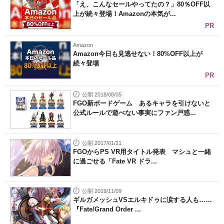
「え、こんなセールやってたの？」80％OFF以
上が続々登場！Amazonの本気が...
PR
Amazon
Amazon今日も見逃せない！80%OFF以上が
続々登場
PR
公開 2018/08/05
FGO新ボードゲーム あるキャラを引けないと
公式ルールで遊べない事実にファン戸惑...
公開 2017/01/21
FGOからPS VR用タイトル発表 マシュと一緒
に過ごせる「Fate VR ドラ...
公開 2019/11/09
ギルガメッシュVSエルキドゥに涙する人も……
『Fate/Grand Order ...