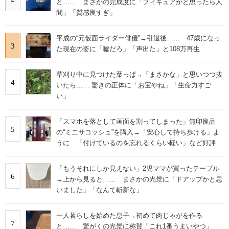
と…… まさかの完成度に「フィギュアかと思ったら人
間」「質感良すぎ」
平成の“元仮面ライダー俳優”→引退後…… 47歳になっ
3
た現在の姿に「嘘だろ」「声出た」と108万再生
草刈り中に見つけた葉っぱ→「まさかな」と思いつつ抜
4
いたら…… 驚きの正体に「お宝やね」「生命力すご
い」
「スマホを落として画面を割ってしまった」無印良品
5
の“ミニサコッシュ”を購入→「安心して持ち歩ける」よ
うに 「付けているのを忘れるくらい軽い」など好評
「もうそれにしか見えない」2児ママが買ったテーブル
6
→上から見ると…… まさかの光景に「ドアップかと思
いました」「なんて斬新な」
一人暮らしを始めた息子→初めて肉じゃがを作る
7
と…… 驚がくの光景に称賛「これ1番うまいやつ」