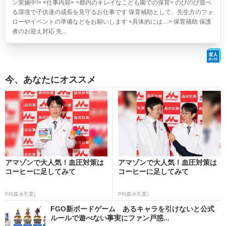
ン実施中!> <仕事内容> <都内のキレイなこども園での保育> のびのび遊べ
る環境で子供達の成長を見守るお仕事です 保育補助として、先生方のフォ
ローやイベントの準備などをお願いします <具体的には…> 保育補助 保護
者のお迎え対応 先...
今、あなたにオススメ
アマゾンで大人気！血圧対策は
アマゾンで大人気！血圧対策は
コーヒーに足してみて
コーヒーに足してみて
PR(森永乳業)
PR(森永乳業)
FGO新ボードゲーム あるキャラを引けないと公式
ルールで遊べない事実にファン戸惑...