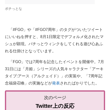
企業向けIT製品の総合サイト
ポチっとな
IT製品の技術・比較・事例
製造業のIT導入・活用を支援
「#FGO」や「#FGO7周年」のタグがついたツイート
にいいねを押すと、8月1日限定でデフォルメ化されたマ
モノづくり技術者専門サイト
シュが顕現。パチっとウィンクをしてくれる遊び心あふ
エレクトロニクス専門サイト
れる仕掛けとなっています。
電子設計の基本と応用
「FGO」では7周年を記念したイベントを開催中。7月
31日には「月姫」シリーズの人気キャラクター「アーキ
エネルギーの専門メディア
タイプ:アース（アルクェイド）」の実装や、「7周年記
建設×テクノロジーの最前線
念福袋召喚」の実施などが
発表
されたばかりでした。
ちょっと気になるネットの話題
Twitter上の反応