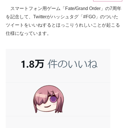
スマートフォン用ゲーム「Fate/Grand Order」の7周年
ITの今と未来を見通す
を記念して、Twitterがハッシュタグ「#FGO」のついた
スマホと通信の最新トレンド
ツイートをいいねするとほっこりうれしいことが起こる
仕様になっています。
進化するPCとデバイスの未来
好きが集まる 比べて選べる
ビジネスと働き方のヒント
AI活用のいまが分かる
企業ITのトレンドを詳説
経営リーダーのコミュニティ
マーケ×ITの今がよく分かる
ITエンジニア向け専門サイト