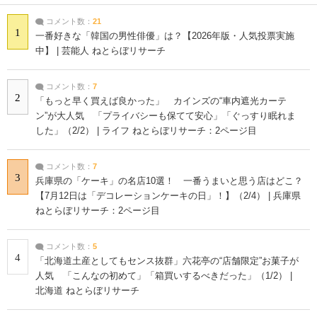
コメント数：
21
1
一番好きな「韓国の男性俳優」は？【2026年版・人気投票実施
中】 | 芸能人 ねとらぼリサーチ
コメント数：
7
2
「もっと早く買えば良かった」 カインズの“車内遮光カーテ
ン”が大人気 「プライバシーも保てて安心」「ぐっすり眠れま
した」（2/2） | ライフ ねとらぼリサーチ：2ページ目
コメント数：
7
3
兵庫県の「ケーキ」の名店10選！ 一番うまいと思う店はどこ？
【7月12日は「デコレーションケーキの日」！】（2/4） | 兵庫県
ねとらぼリサーチ：2ページ目
コメント数：
5
4
「北海道土産としてもセンス抜群」六花亭の“店舗限定”お菓子が
人気 「こんなの初めて」「箱買いするべきだった」（1/2） |
北海道 ねとらぼリサーチ