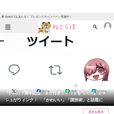
🎁 Switch 2もあたる！ プレゼントキャンペーン実施中！
ねとらぼメニュー
TOP
ニュース
エンタメ
クイズ
グルメ
地域
住まい
教育・育児
動物
リサーチ
2022/08/01 14:25（公開）
X
Share
LINE
hatena
会員記事
「FGO」7周年記念、タグ付きツイートを“いいね”でマ
シュがウィンク！ 「かわいい」「謎技術」と話題に
ぽちぽち押しちゃう。
メディア
目次を表示
注目記事を集めた総合ページ