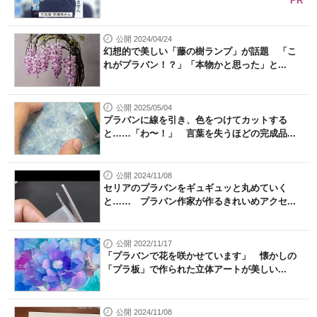
PR
公開 2024/04/24
幻想的で美しい「藤の樹ランプ」が話題 「こ
れがプラバン！？」「本物かと思った」と...
公開 2025/05/04
プラバンに線を引き、色をつけてカットする
と……「わ〜！」 言葉を失うほどの完成品...
公開 2024/11/08
セリアのプラバンをギュギュッと丸めていく
と…… プラバン作家が作るきれいめアクセ...
公開 2022/11/17
「プラバンで花を咲かせています」 懐かしの
「プラ板」で作られた立体アートが美しい...
公開 2024/11/08