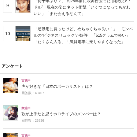
「何十年ぶり？」 約25年前に表舞台去った“消費税アイ
9
ドル” 現在の姿にネット衝撃「いくつになってもかわ
いい」「また会えるなんて」
「通勤用に買ったけど、めちゃくちゃ良い！」 モンベ
10
ルの“ビジネスリュック”が好評 「615グラムで軽い」
「たくさん入る」「満員電車に乗りやすくなった」
アンケート
実施中
声が好きな「日本のボーカリスト」は？
回答数：49407
実施中
歌が上手だと思うホロライブのメンバーは？
回答数：23836
実施中