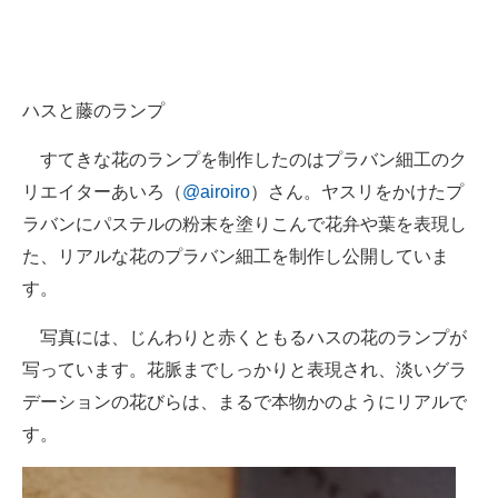
企業向けIT製品の総合サイト
IT製品の技術・比較・事例
ハスと藤のランプ
製造業のIT導入・活用を支援
すてきな花のランプを制作したのはプラバン細工のク
モノづくり技術者専門サイト
リエイターあいろ（
@airoiro
）さん。ヤスリをかけたプ
エレクトロニクス専門サイト
ラバンにパステルの粉末を塗りこんで花弁や葉を表現し
た、リアルな花のプラバン細工を制作し公開していま
電子設計の基本と応用
す。
エネルギーの専門メディア
写真には、じんわりと赤くともるハスの花のランプが
建設×テクノロジーの最前線
写っています。花脈までしっかりと表現され、淡いグラ
デーションの花びらは、まるで本物かのようにリアルで
ちょっと気になるネットの話題
す。