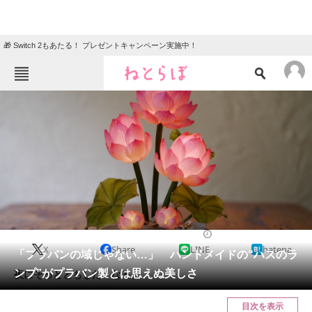
🎁 Switch 2もあたる！ プレゼントキャンペーン実施中！
ねとらぼメニュー
TOP
ニュース
エンタメ
クイズ
グルメ
地域
住まい
教育・育児
動物
リサーチ
2022/08/01 18:30（公開）
X
Share
LINE
hatena
会員記事
「プラバンの域じゃない…」 ハンドメイドの“ハスのラ
ンプ”がプラバン製とは思えぬ美しさ
夜にそっとともしたくなる。
メディア
目次を表示
注目記事を集めた総合ページ