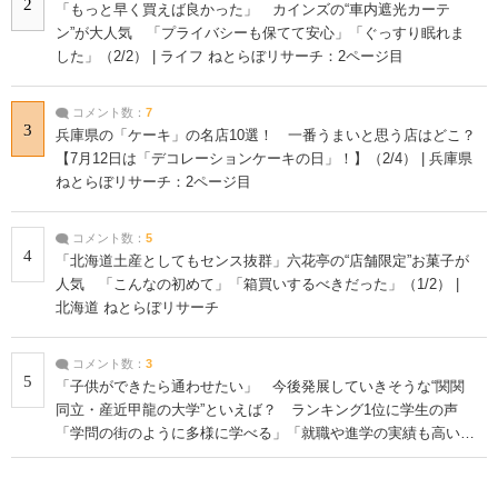
2
「もっと早く買えば良かった」 カインズの“車内遮光カーテ
ン”が大人気 「プライバシーも保てて安心」「ぐっすり眠れま
した」（2/2） | ライフ ねとらぼリサーチ：2ページ目
コメント数：
7
3
兵庫県の「ケーキ」の名店10選！ 一番うまいと思う店はどこ？
【7月12日は「デコレーションケーキの日」！】（2/4） | 兵庫県
ねとらぼリサーチ：2ページ目
コメント数：
5
4
「北海道土産としてもセンス抜群」六花亭の“店舗限定”お菓子が
人気 「こんなの初めて」「箱買いするべきだった」（1/2） |
北海道 ねとらぼリサーチ
コメント数：
3
5
「子供ができたら通わせたい」 今後発展していきそうな“関関
同立・産近甲龍の大学”といえば？ ランキング1位に学生の声
「学問の街のように多様に学べる」「就職や進学の実績も高い」
| 大学 ねとらぼリサーチ