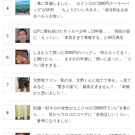
「車に常備しました」 カインズの“1980円クーラーバ
4
ッグ”が評判 「ちょうどいい大きさ」「保冷剤を止め
るベルトが良い」
山Pに憧れ続けたサッカー少年→13年後…… 現在の姿
5
に「えっぐい」「本気すぎて尊敬する」と49万再生
しまむらで買った3000円のバッグ→「何か入ってる！」
6
と開けたら…… まさかの中身に「買いに走った」「コ
スパ良すぎる」
大野智ファン「私の夫、大野くんに似てて幸せ」→見て
7
みると…… ‟驚きの姿”に「最高すぎません？」「本物
かと思いました！」
62歳・62キロの女性がユニクロの“2990円ワンピ”を着た
8
ら…… 目からウロコのコーデに「全色ほしいくらい」
「参考になりました」