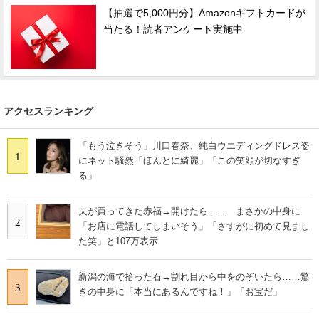
【抽選で5,000円分】Amazonギフトカードが
当たる！読者アンケート実施中
アクセスランキング
「もう泣きそう」川口春奈、純白ウエディングドレス姿
1
にネット騒然「ほんとに綺麗」「この笑顔が切なすぎ
る」
夫が買ってきた赤福→開けたら…… まさかの中身に
2
「お店に電話してしまいそう」「さすがに初めて見まし
た笑」と107万表示
新潟の海で拾った石→割れ目から中をのぞいたら……驚
3
きの中身に「本当にあるんですね！」「お宝だ」