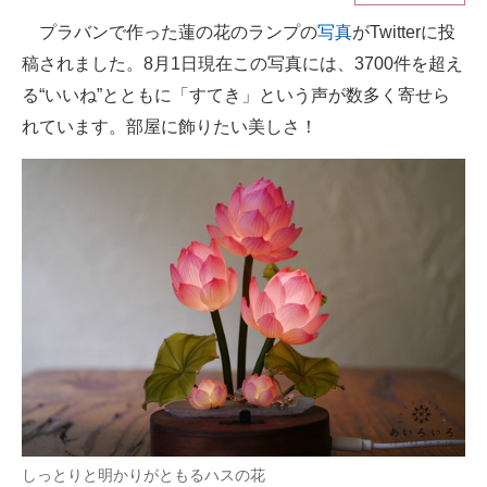
プラバンで作った蓮の花のランプの
写真
がTwitterに投
ITの今と未来を見通す
稿されました。8月1日現在この写真には、3700件を超え
スマホと通信の最新トレンド
る“いいね”とともに「すてき」という声が数多く寄せら
れています。部屋に飾りたい美しさ！
進化するPCとデバイスの未来
好きが集まる 比べて選べる
ビジネスと働き方のヒント
AI活用のいまが分かる
企業ITのトレンドを詳説
経営リーダーのコミュニティ
マーケ×ITの今がよく分かる
ITエンジニア向け専門サイト
しっとりと明かりがともるハスの花