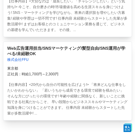
【仕事内容】<大切なのは「成長したい」「チャレンジしたい」という気
持ち!> 今こそ、自分磨きの時!市場価値を高める生涯スキルを身につけよ
う! SNS・マーケティングを学びながら、将来の選択肢を増やしたい方募
集! 経験や学歴は一切不問です! 仕事内容 未経験からスタートした先輩が多
数活躍中! まずはお客様とのコミュニケーション業務を通じて、ビジネス
の基礎を学んでいただきます。 その後、...
Web広告運用担当/SNSマーケティング/髪型自由/SNS運用が学
べる/未経験OK
株式会社FFU
東京都
正社員：時給1,700円～2,300円
【仕事内容】<20代から自分の可能性を広げよう!> 「将来どんな仕事をし
たいかわからない」 「若いうちから成長できる環境で経験を積みたい」
そんな方にぴったりの環境です! 年齢や経験に関係なく、新しいことに挑
戦できる社風だからこそ、 早い段階からビジネススキルやマーケティング
知識を身につけることができます。 仕事内容 未経験からスタートした先
輩が多数活躍中! ...