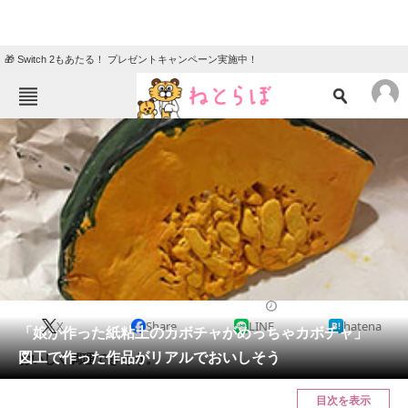
🎁 Switch 2もあたる！ プレゼントキャンペーン実施中！
ねとらぼメニュー
TOP
ニュース
エンタメ
クイズ
グルメ
地域
住まい
教育・育児
動物
リサーチ
2022/08/03 20:00（公開）
X
Share
LINE
hatena
会員記事
「娘が作った紙粘土のカボチャがめっちゃカボチャ」
図工で作った作品がリアルでおいしそう
おいしく調理できそう。
メディア
目次を表示
注目記事を集めた総合ページ