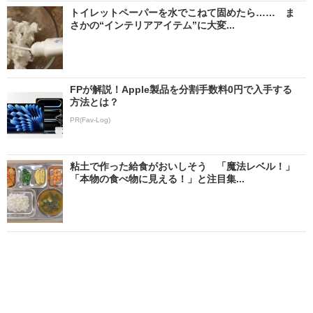
トイレットペーパーを水でこねて固めたら…… ま
さかの“インテリアアイテム”に大変...
FPが解説！Apple製品を分割手数料0円で入手する
方法とは？
PR(Fav-Log)
粘土で作った給食がおいしそう 「魔法レベル！」
「本物の食べ物に見える！」と注目集...