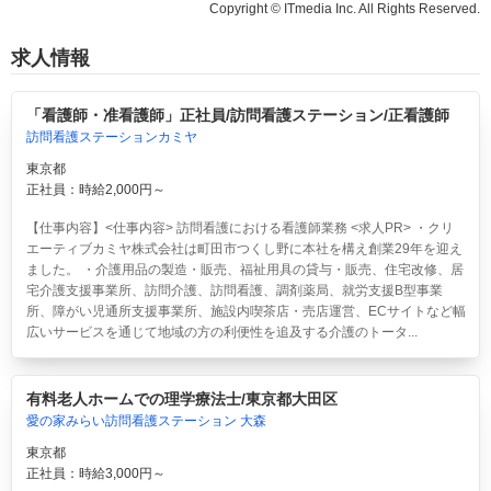
Copyright © ITmedia Inc. All Rights Reserved.
求人情報
「看護師・准看護師」正社員/訪問看護ステーション/正看護師
訪問看護ステーションカミヤ
東京都
正社員：時給2,000円～
【仕事内容】<仕事内容> 訪問看護における看護師業務 <求人PR> ・クリ
エーティブカミヤ株式会社は町田市つくし野に本社を構え創業29年を迎え
ました。 ・介護用品の製造・販売、福祉用具の貸与・販売、住宅改修、居
宅介護支援事業所、訪問介護、訪問看護、調剤薬局、就労支援B型事業
所、障がい児通所支援事業所、施設内喫茶店・売店運営、ECサイトなど幅
広いサービスを通じて地域の方の利便性を追及する介護のトータ...
有料老人ホームでの理学療法士/東京都大田区
愛の家みらい訪問看護ステーション 大森
東京都
正社員：時給3,000円～