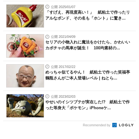
公開 2025/01/07
「すげえ、再現度高い！」 紙粘土で作ったリ
アルなボンド、その名も「ホント」に驚き...
公開 2021/04/09
セリアの小物入れに魔法をかけたら、かわいい
カボチャの馬車が誕生！ 100均素材の...
公開 2017/02/22
めっちゃ似てるやん！ 紙粘土で作った笑福亭
鶴瓶さんがご本人登場レベル | ねとら...
公開 2023/02/03
やせいのイシツブテが実在した!? 紙粘土で作
った等身大「ポケモン」iPhoneケ...
Recommended by