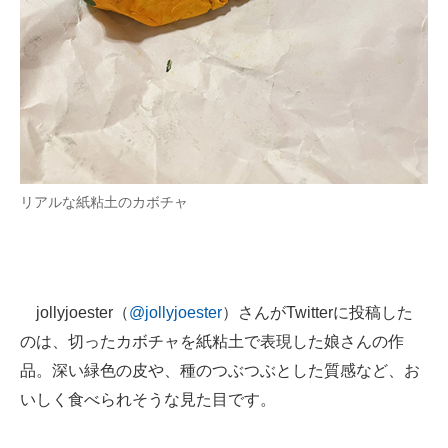
企業向けIT製品の総合サイト
IT製品の技術・比較・事例
製造業のIT導入・活用を支援
モノづくり技術者専門サイト
エレクトロニクス専門サイト
リアルな紙粘土のカボチャ
電子設計の基本と応用
エネルギーの専門メディア
jollyjoester（
@jollyjoester
）さんがTwitterに投稿した
建設×テクノロジーの最前線
のは、切ったカボチャを紙粘土で表現した娘さんの作
ちょっと気になるネットの話題
品。深い緑色の皮や、種のつぶつぶとした質感など、お
いしく食べられそうな見た目です。