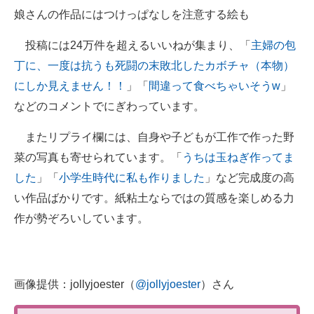
娘さんの作品にはつけっぱなしを注意する絵も
投稿には24万件を超えるいいねが集まり、「
主婦の包
丁に、一度は抗うも死闘の末敗北したカボチャ（本物）
にしか見えません！！
」「
間違って食べちゃいそうw
」
などのコメントでにぎわっています。
またリプライ欄には、自身や子どもが工作で作った野
菜の写真も寄せられています。「
うちは玉ねぎ作ってま
した
」「
小学生時代に私も作りました
」など完成度の高
い作品ばかりです。紙粘土ならではの質感を楽しめる力
作が勢ぞろいしています。
画像提供：jollyjoester（
@jollyjoester
）さん