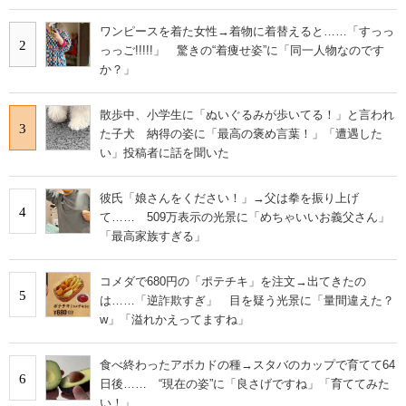
ワンピースを着た女性→着物に着替えると……「すっっ
2
っっご!!!!!」 驚きの“着痩せ姿”に「同一人物なのです
か？」
散歩中、小学生に「ぬいぐるみが歩いてる！」と言われ
3
た子犬 納得の姿に「最高の褒め言葉！」「遭遇した
い」投稿者に話を聞いた
彼氏「娘さんをください！」→父は拳を振り上げ
4
て…… 509万表示の光景に「めちゃいいお義父さん」
「最高家族すぎる」
コメダで680円の「ポテチキ」を注文→出てきたの
5
は……「逆詐欺すぎ」 目を疑う光景に「量間違えた？
w」「溢れかえってますね」
食べ終わったアボカドの種→スタバのカップで育てて64
6
日後…… “現在の姿”に「良さげですね」「育ててみた
い！」