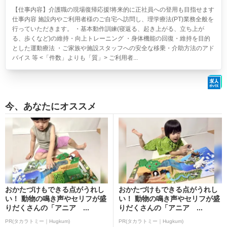
【仕事内容】介護職の現場復帰応援!将来的に正社員への登用も目指せます
仕事内容 施設内やご利用者様のご自宅へ訪問し、理学療法(PT)業務全般を
行っていただきます。 ・基本動作訓練(寝返る、起き上がる、立ち上が
る、歩くなど)の維持・向上トレーニング ・身体機能の回復・維持を目的
とした運動療法 ・ご家族や施設スタッフへの安全な移乗・介助方法のアド
バイス 等 <「件数」よりも「質」> ご利用者...
今、あなたにオススメ
おかたづけもできる点がうれし
おかたづけもできる点がうれし
い！ 動物の鳴き声やセリフが盛
い！ 動物の鳴き声やセリフが盛
りだくさんの「アニア ...
りだくさんの「アニア ...
PR(タカラトミー｜Hugkum)
PR(タカラトミー｜Hugkum)