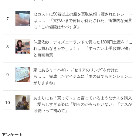
セカストに50着以上の服を買取依頼→渡されたレシート
7
は…… 「支払いまで何日か待たされた」衝撃的な光景
に「この値段はヤバすぎ」
仲里依紗、ディズニーランドで買った1800円土産を「こ
8
れは買わなきゃでしょ！」 「すっごい上手お買い物」
と自画自賛
家にあるミニハギレ→“セリアのリング”を付けた
9
ら…… 完成したアイテムに「雨の日でもテンション上
がりますね」
あまりにも「買って～」と言っているようなナスを購入
10
→愛らしすぎる姿に「切るのがもったいない」「ナスが
可愛いって初めて」
アンケート