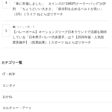
4
「車に常備しました」 カインズの“1980円クーラーバッグ”が評
判 「ちょうどいい大きさ」「保冷剤を止めるベルトが良い」
（1/5） | ライフ ねとらぼリサーチ
コメント数：
3
5
【バレーボール】ネーションズリーグ日本ラウンドで活躍を期待
している「日本男子バレー代表選手」は？【2026年版・人気投
票実施中】（投票結果） | スポーツ ねとらぼリサーチ
カテゴリ一覧
IT・科学
エンタメ
おかね
カルチャー・アート