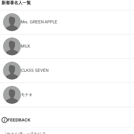
新着著名人一覧
Mrs. GREEN APPLE
M!LK
CLASS SEVEN
モナキ
FEEDBACK
「ねとらぼ」ってなに？