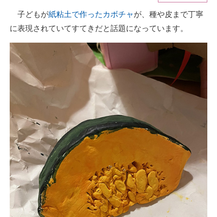
子どもが
紙粘土で作ったカボチャ
が、種や皮まで丁寧
ITの今と未来を見通す
に表現されていてすてきだと話題になっています。
スマホと通信の最新トレンド
進化するPCとデバイスの未来
好きが集まる 比べて選べる
ビジネスと働き方のヒント
AI活用のいまが分かる
企業ITのトレンドを詳説
経営リーダーのコミュニティ
マーケ×ITの今がよく分かる
ITエンジニア向け専門サイト