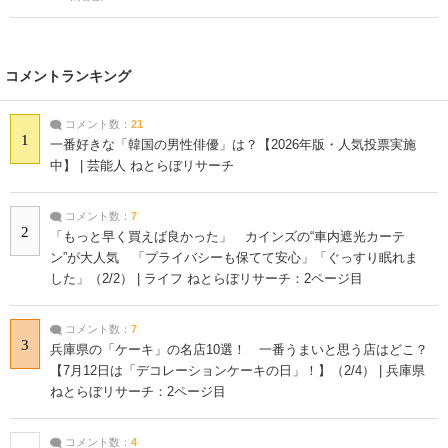
コメントランキング
コメント数：
21
1
一番好きな「韓国の男性俳優」は？【2026年版・人気投票実施
中】 | 芸能人 ねとらぼリサーチ
コメント数：
7
2
「もっと早く買えば良かった」 カインズの“車内遮光カーテ
ン”が大人気 「プライバシーも保てて安心」「ぐっすり眠れま
した」（2/2） | ライフ ねとらぼリサーチ：2ページ目
コメント数：
7
3
兵庫県の「ケーキ」の名店10選！ 一番うまいと思う店はどこ？
【7月12日は「デコレーションケーキの日」！】（2/4） | 兵庫県
ねとらぼリサーチ：2ページ目
コメント数：
4