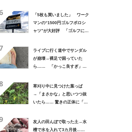
よかった」「そういう使い道
6
もあったのか」
「5枚も買いました」 ワーク
マンの“1500円ゴルフポロシ
ャツ”が大好評 「ゴルフにも
普段使いにも最適」「汗をか
7
いてもすぐ乾く」「全てに大
ライブに行く道中でサンダル
満足しています」
が崩壊→裸足で困っていた
ら…… 「かっこ良すぎ」ま
さかの展開に感動「こういう
8
人に私もなりたい」
草刈り中に見つけた葉っぱ
→「まさかな」と思いつつ抜
いたら…… 驚きの正体に「お
宝やね」「生命力すごい」
9
友人の田んぼで取った土→水
槽で水を入れて3カ月後……