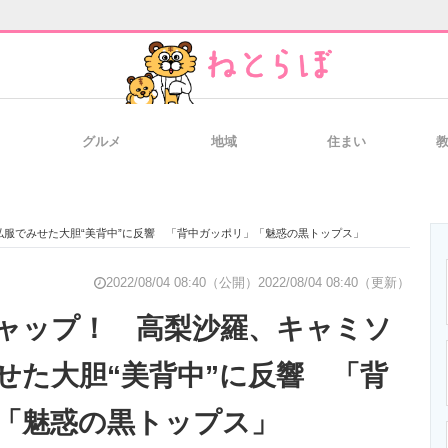
グルメ
地域
住まい
と未来を見通す
スマホと通信の最新トレンド
進化するPCとデ
服でみせた大胆“美背中”に反響 「背中ガッポリ」「魅惑の黒トップス」
のいまが分かる
企業ITのトレンドを詳説
経営リーダーの
2022/08/04 08:40（公開）
2022/08/04 08:40（更新）
ャップ！ 高梨沙羅、キャミソ
せた大胆“美背中”に反響 「背
T製品の総合サイト
IT製品の技術・比較・事例
製造業のIT導入
「魅惑の黒トップス」