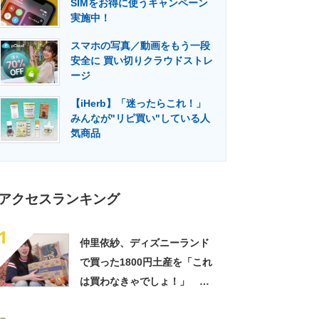
SIMをお得に使うキャンペーン
門メディア
建設×テクノロジーの最前線
実施中！
スマホの写真／動画をもう一段
安全に 買い切りクラウドストレ
ージ
【iHerb】「迷ったらこれ！」
みんなが"リピ買い"している人
気商品
アクセスランキング
1
仲里依紗、ディズニーランド
で買った1800円土産を「これ
は買わなきゃでしょ！」
「すっごい上手お買い物」と