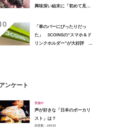
興味深い結末に「初めて見
た」「こんなデカくなん
10
の？」投稿者に話を聞いた
「車のバーにぴったりだっ
た」 3COINSの“スマホ＆ド
リンクホルダー”が大好評
「ドリンクホルダーが二つあ
って便利」「もっと早く買え
ばよかった」
アンケート
実施中
声が好きな「日本のボーカリ
スト」は？
回答数：49530