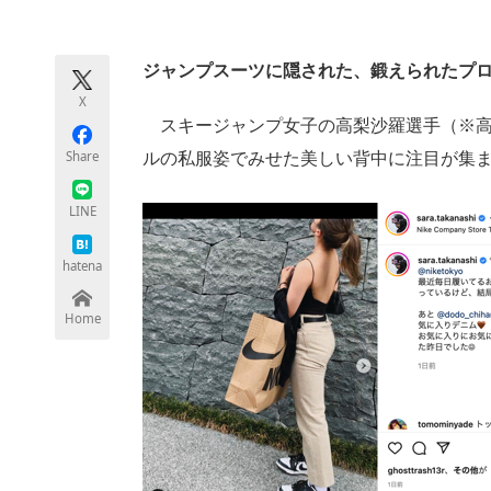
モノづくり技術者専門サイト
エレクトロ
ジャンプスーツに隠された、鍛えられたプ
X
ちょっと気になるネットの話題
スキージャンプ女子の高梨沙羅選手（※高＝は
Share
ルの私服姿でみせた美しい背中に注目が集
LINE
hatena
Home