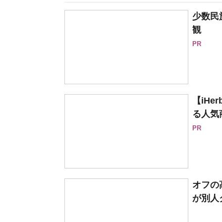
少数民
観
PR
【iH
る人気
PR
オフの
が別人