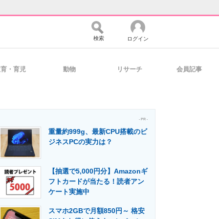
検索
ログイン
教育・育児
動物
リサーチ
会員記事
バイスの未来
好きが集まる 比べて選べる
- PR -
重量約999g、最新CPU搭載のビ
コミュニティ
マーケ×ITの今がよく分かる
ジネスPCの実力は？
【抽選で5,000円分】Amazonギ
・活用を支援
フトカードが当たる！読者アン
ケート実施中
スマホ2GBで月額850円～ 格安