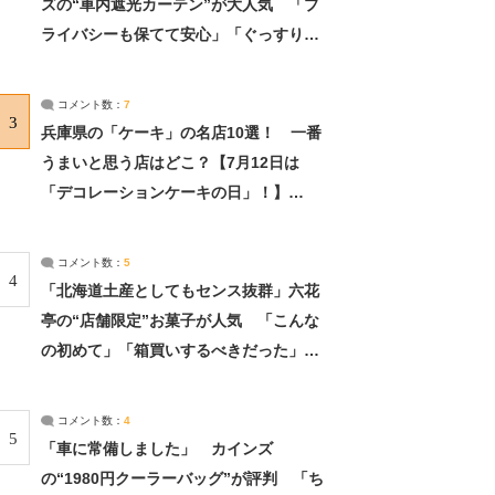
ズの“車内遮光カーテン”が大人気 「プ
ライバシーも保てて安心」「ぐっすり眠
れました」（2/2） | ライフ ねとらぼリ
サーチ：2ページ目
コメント数：
7
3
兵庫県の「ケーキ」の名店10選！ 一番
うまいと思う店はどこ？【7月12日は
「デコレーションケーキの日」！】
（2/4） | 兵庫県 ねとらぼリサーチ：2ペ
ージ目
コメント数：
5
4
「北海道土産としてもセンス抜群」六花
亭の“店舗限定”お菓子が人気 「こんな
の初めて」「箱買いするべきだった」
（1/2） | 北海道 ねとらぼリサーチ
コメント数：
4
5
「車に常備しました」 カインズ
の“1980円クーラーバッグ”が評判 「ち