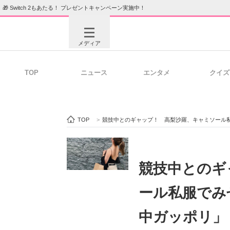
🎁 Switch 2もあたる！ プレゼントキャンペーン実施中！
メディア
TOP
ニュース
エンタメ
クイズ
注目記事を集めた総合ページ
ITの今
TOP
>
競技中とのギャップ！ 高梨沙羅、キャミソール私
ビジネスと働き方のヒント
AI活用
競技中とのギ
ール私服でみ
ITエンジニア向け専門サイト
企業向けI
中ガッポリ」