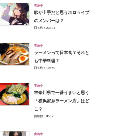
実施中
歌が上手だと思うホロライブ
のメンバーは？
回答数：23881
実施中
ラーメンって日本食？それと
も中華料理？
回答数：19660
実施中
神奈川県で一番うまいと思う
「横浜家系ラーメン店」はど
こ？
回答数：8509
実施中