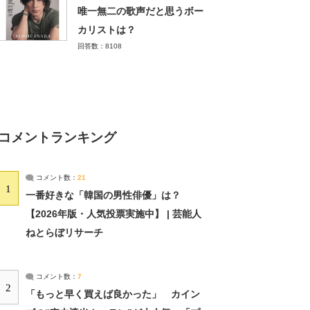
唯一無二の歌声だと思うボー
カリストは？
回答数：8108
コメントランキング
コメント数：
21
1
一番好きな「韓国の男性俳優」は？
【2026年版・人気投票実施中】 | 芸能人
ねとらぼリサーチ
コメント数：
7
2
「もっと早く買えば良かった」 カイン