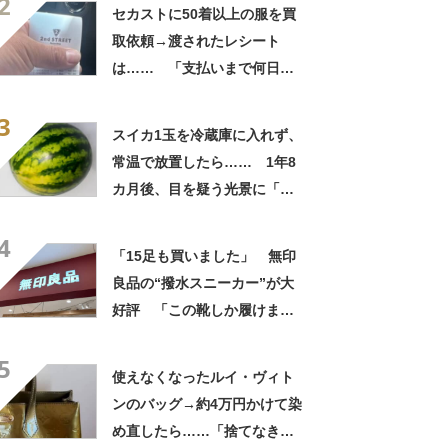
2
自画自賛
セカストに50着以上の服を買
取依頼→渡されたレシート
は…… 「支払いまで何日か
待たされた」衝撃的な光景に
3
「この値段はヤバすぎ」
スイカ1玉を冷蔵庫に入れず、
常温で放置したら…… 1年8
カ月後、目を疑う光景に「ヤ
バいヤバいヤバい」「えっ、
4
こんな姿に……!?」
「15足も買いました」 無印
良品の“撥水スニーカー”が大
好評 「この靴しか履けませ
ん」「本当に疲れにくい」
5
「一生買い続けます」
使えなくなったルイ・ヴィト
ンのバッグ→約4万円かけて染
め直したら……「捨てなきゃ