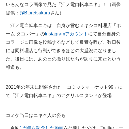
いろんなコラ画像で見た「江ノ電自転車ニキ」！（画像
提供：
@Btoretsukuru
さん）
江ノ電自転車ニキは、自身が営むメキシコ料理店「ホ
ーム タコ バー」の
Instagramアカウント
にて自分自身の
コラージュ画像を投稿するなどして反響を呼び、数日後
には同料理店も行列ができるほどの大盛況になりまし
た。後日には、あの日の撮り鉄たちが謝りに来たという
報道も。
2021年の年末に開催された「コミックマーケット99」に
て「江ノ電自転車ニキ」のアクリルスタンドが登場
コミケ当日はニキ本人の姿も
今回
1周年を記念した動画
を公開したのは、Twitterユー