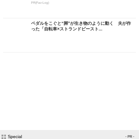
PR(Fav-Log)
ペダルをこぐと“脚”が生き物のように動く 夫が作
った「自転車×ストランドビースト...
Special
- PR -