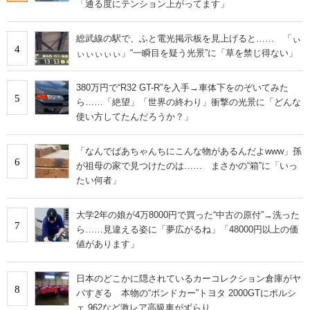
「通る度にテンション上がってます」
総武線の駅で、ふと電光掲示板を見上げると…… 「ぃ
4
ぃぃぃぃぃ」“一瞬目を疑う光景”に「草を禁じ得ない」
380万円で“R32 GT-R”を入手→車体下をのぞいてみた
5
ら……「絶望」「世界の終わり」衝撃の光景に「どんな
使い方してたんだろうか？」
「なんでばあちゃんちにこんな物があるんだよwww」孫
6
が祖母の家で見つけたのは…… まさかの“箱”に「いっ
たい何者」
大学2年の娘が4万8000円で買った“中古の原付”→洗った
7
ら……見違える姿に「夢広がるね」「48000円以上の価
値があります」
日本のどこかに隠されているカーコレクション倉庫がヤ
8
バすぎる 本物の“ボンドカー”トヨタ 2000GTにポルシ
ェ 962など激レア高級車がずらり