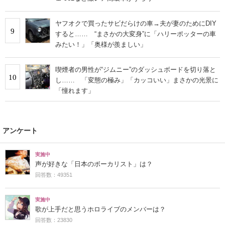
ヤフオクで買ったサビだらけの車→夫が妻のためにDIY
9
すると…… “まさかの大変身”に「ハリーポッターの車
みたい！」「奥様が羨ましい」
喫煙者の男性が“ジムニー”のダッシュボードを切り落と
10
し…… 「変態の極み」「カッコいい」まさかの光景に
「憧れます」
アンケート
実施中
声が好きな「日本のボーカリスト」は？
回答数：49351
実施中
歌が上手だと思うホロライブのメンバーは？
回答数：23830