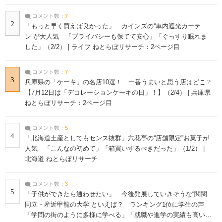
コメント数：
7
2
「もっと早く買えば良かった」 カインズの“車内遮光カーテ
ン”が大人気 「プライバシーも保てて安心」「ぐっすり眠れま
した」（2/2） | ライフ ねとらぼリサーチ：2ページ目
コメント数：
7
3
兵庫県の「ケーキ」の名店10選！ 一番うまいと思う店はどこ？
【7月12日は「デコレーションケーキの日」！】（2/4） | 兵庫県
ねとらぼリサーチ：2ページ目
コメント数：
5
4
「北海道土産としてもセンス抜群」六花亭の“店舗限定”お菓子が
人気 「こんなの初めて」「箱買いするべきだった」（1/2） |
北海道 ねとらぼリサーチ
コメント数：
3
5
「子供ができたら通わせたい」 今後発展していきそうな“関関
同立・産近甲龍の大学”といえば？ ランキング1位に学生の声
「学問の街のように多様に学べる」「就職や進学の実績も高い」