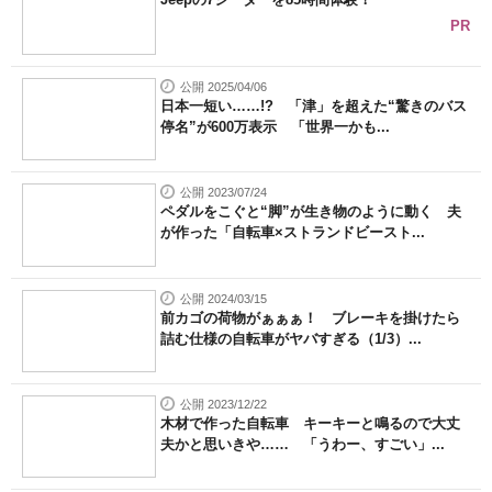
PR
公開 2025/04/06
日本一短い……!? 「津」を超えた“驚きのバス
停名”が600万表示 「世界一かも...
公開 2023/07/24
ペダルをこぐと“脚”が生き物のように動く 夫
が作った「自転車×ストランドビースト...
公開 2024/03/15
前カゴの荷物がぁぁぁ！ ブレーキを掛けたら
詰む仕様の自転車がヤバすぎる（1/3）...
公開 2023/12/22
木材で作った自転車 キーキーと鳴るので大丈
夫かと思いきや…… 「うわー、すごい」...