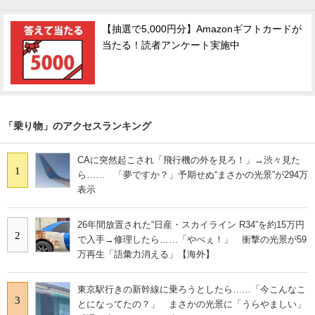
【抽選で5,000円分】Amazonギフトカードが
当たる！読者アンケート実施中
「乗り物」のアクセスランキング
CAに突然起こされ「飛行機の外を見ろ！」→渋々見た
1
ら…… 「夢ですか？」予期せぬ“まさかの光景”が294万
表示
26年間放置された“日産・スカイライン R34”を約15万円
2
で入手→修理したら……「やべぇ！」 衝撃の光景が59
万再生「語彙力消える」【海外】
東京駅行きの新幹線に乗ろうとしたら……「今こんなこ
3
とになってたの？」 まさかの光景に「うらやましい」