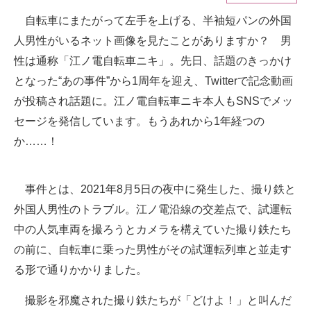
自転車にまたがって左手を上げる、半袖短パンの外国
ITの今と未来を見通す
人男性がいるネット画像を見たことがありますか？ 男
スマホと通信の最新トレンド
性は通称「江ノ電自転車ニキ」。先日、話題のきっかけ
となった“あの事件”から1周年を迎え、Twitterで記念動画
進化するPCとデバイスの未来
が投稿され話題に。江ノ電自転車ニキ本人もSNSでメッ
好きが集まる 比べて選べる
セージを発信しています。もうあれから1年経つの
か……！
ビジネスと働き方のヒント
AI活用のいまが分かる
事件とは、2021年8月5日の夜中に発生した、撮り鉄と
企業ITのトレンドを詳説
外国人男性のトラブル。江ノ電沿線の交差点で、試運転
中の人気車両を撮ろうとカメラを構えていた撮り鉄たち
経営リーダーのコミュニティ
の前に、自転車に乗った男性がその試運転列車と並走す
マーケ×ITの今がよく分かる
る形で通りかかりました。
ITエンジニア向け専門サイト
撮影を邪魔された撮り鉄たちが「どけよ！」と叫んだ