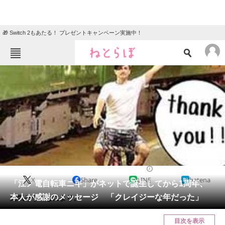
🎁 Switch 2もあたる！ プレゼントキャンペーン実施中！
ねとらぼメニュー
TOP
ニュース
エンタメ
クイズ
グルメ
地域
住まい
教育・育児
動物
リサーチ
乗り物
2022/08/07 21:00（公開）
X
Share
LINE
hatena
会員記事
「江ノ電自転車ニキ」がネットで誕生してから1周年、
本人が感謝のメッセージ 「クレイジーな年だった」
元気そうでなにより。
メディア
目次を表示
注目記事を集めた総合ページ