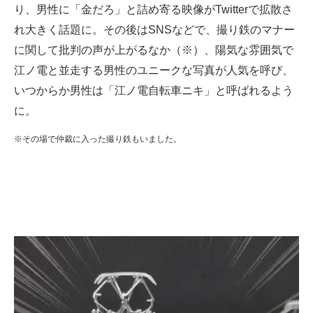
り、男性に「金だろ」と詰め寄る映像がTwitterで拡散さ
企業向けIT製品の総合サイト
れ大きく話題に。その後はSNSなどで、撮り鉄のマナー
IT製品の技術・比較・事例
に関して批判の声が上がるなか（※）、陽気な雰囲気で
江ノ電と並走する男性のユニークな写真が人気を呼び、
製造業のIT導入・活用を支援
いつからか男性は「江ノ電自転車ニキ」と呼ばれるよう
モノづくり技術者専門サイト
に。
エレクトロニクス専門サイト
※その場で仲裁に入った撮り鉄もいました。
電子設計の基本と応用
エネルギーの専門メディア
建設×テクノロジーの最前線
ちょっと気になるネットの話題