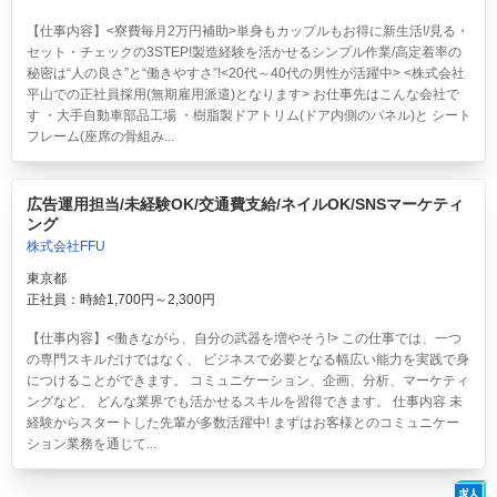
【仕事内容】<寮費毎月2万円補助>単身もカップルもお得に新生活!/見る・
セット・チェックの3STEP!製造経験を活かせるシンプル作業/高定着率の
秘密は“人の良さ”と“働きやすさ”!<20代～40代の男性が活躍中> <株式会社
平山での正社員採用(無期雇用派遣)となります> お仕事先はこんな会社で
す ・大手自動車部品工場 ・樹脂製ドアトリム(ドア内側のパネル)と シート
フレーム(座席の骨組み...
広告運用担当/未経験OK/交通費支給/ネイルOK/SNSマーケティ
ング
株式会社FFU
東京都
正社員：時給1,700円～2,300円
【仕事内容】<働きながら、自分の武器を増やそう!> この仕事では、一つ
の専門スキルだけではなく、 ビジネスで必要となる幅広い能力を実践で身
につけることができます。 コミュニケーション、企画、分析、マーケティ
ングなど、 どんな業界でも活かせるスキルを習得できます。 仕事内容 未
経験からスタートした先輩が多数活躍中! まずはお客様とのコミュニケー
ション業務を通じて...